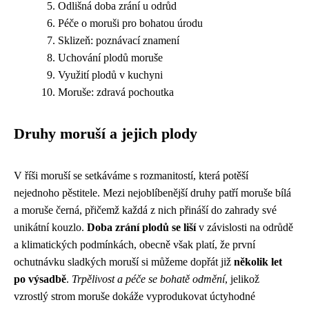
Odlišná doba zrání u odrůd
Péče o moruši pro bohatou úrodu
Sklizeň: poznávací znamení
Uchování plodů moruše
Využití plodů v kuchyni
Moruše: zdravá pochoutka
Druhy moruší a jejich plody
V říši moruší se setkáváme s rozmanitostí, která potěší
nejednoho pěstitele. Mezi nejoblíbenější druhy patří moruše bílá
a moruše černá, přičemž každá z nich přináší do zahrady své
unikátní kouzlo.
Doba zrání plodů se liší
v závislosti na odrůdě
a klimatických podmínkách, obecně však platí, že první
ochutnávku sladkých moruší si můžeme dopřát již
několik let
po výsadbě
.
Trpělivost a péče se bohatě odmění
, jelikož
vzrostlý strom moruše dokáže vyprodukovat úctyhodné