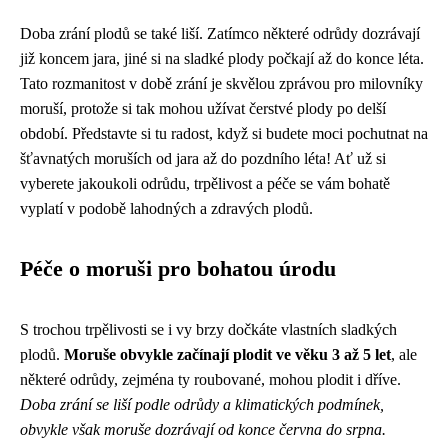
Doba zrání plodů se také liší. Zatímco některé odrůdy dozrávají
již koncem jara, jiné si na sladké plody počkají až do konce léta.
Tato rozmanitost v době zrání je skvělou zprávou pro milovníky
moruší, protože si tak mohou užívat čerstvé plody po delší
období. Představte si tu radost, když si budete moci pochutnat na
šťavnatých moruších od jara až do pozdního léta! Ať už si
vyberete jakoukoli odrůdu, trpělivost a péče se vám bohatě
vyplatí v podobě lahodných a zdravých plodů.
Péče o moruši pro bohatou úrodu
S trochou trpělivosti se i vy brzy dočkáte vlastních sladkých
plodů.
Moruše obvykle začínají plodit ve věku 3 až 5 let
, ale
některé odrůdy, zejména ty roubované, mohou plodit i dříve.
Doba zrání se liší podle odrůdy a klimatických podmínek,
obvykle však moruše dozrávají od konce června do srpna.