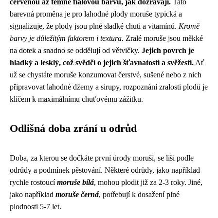
červenou až temně fialovou barvu, jak dozrávají.
Tato
barevná proměna je pro lahodné plody moruše typická a
signalizuje, že plody jsou plné sladké chuti a vitamínů.
Kromě
barvy je důležitým faktorem i textura.
Zralé moruše jsou měkké
na dotek a snadno se oddělují od větvičky.
Jejich povrch je
hladký a lesklý, což svědčí o jejich šťavnatosti a svěžesti.
Ať
už se chystáte moruše konzumovat čerstvé, sušené nebo z nich
připravovat lahodné džemy a sirupy, rozpoznání zralosti plodů je
klíčem k maximálnímu chuťovému zážitku.
Odlišná doba zrání u odrůd
Doba, za kterou se dočkáte první úrody moruší, se liší podle
odrůdy a podmínek pěstování. Některé odrůdy, jako například
rychle rostoucí
moruše bílá
, mohou plodit již za 2-3 roky. Jiné,
jako například
moruše černá
, potřebují k dosažení plné
plodnosti 5-7 let.