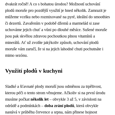
dvakrát ročně! A co s bohatou úrodou? Možností uchování
plodů moruše pro pozdější využití je hned několik. Zamrazit je
můžeme vcelku nebo rozmixované na pyré, ideální do smoothies
či dezertů. Zavařením v podobě džemů a marmelád si zase
uchováme jejich chuť a vůni po dlouhé měsíce. Sušené moruše
jsou pak skvělou zdravou pochoutkou plnou vitamínů a
minerálů. Ať už zvolíte jakýkoliv způsob, uchování plodů
moruše vám zaručí, že si na jejich lahodné chuti pochutnáte i
mimo sezónu.
Využití plodů v kuchyni
Sladké a šťavnaté plody moruší jsou odměnou za trpělivost,
kterou péči o tento strom věnujeme. Ačkoliv si na první úrodu
musíme počkat
několik let
– obvykle 3 až 5, v závislosti na
odrůdě a podmínkách –
doba zrání plodů
, která obvykle
nastává v průběhu července a srpna, nám přinese hojnost