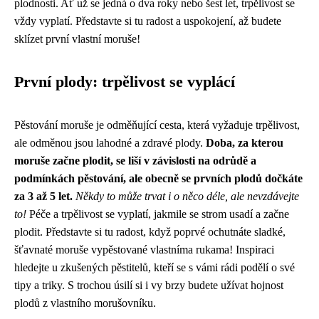
plodnosti. Ať už se jedná o dva roky nebo šest let, trpělivost se
vždy vyplatí. Představte si tu radost a uspokojení, až budete
sklízet první vlastní moruše!
První plody: trpělivost se vyplácí
Pěstování moruše je odměňující cesta, která vyžaduje trpělivost,
ale odměnou jsou lahodné a zdravé plody.
Doba, za kterou
moruše začne plodit, se liší v závislosti na odrůdě a
podmínkách pěstování, ale obecně se prvních plodů dočkáte
za 3 až 5 let.
Někdy to může trvat i o něco déle, ale nevzdávejte
to!
Péče a trpělivost se vyplatí, jakmile se strom usadí a začne
plodit. Představte si tu radost, když poprvé ochutnáte sladké,
šťavnaté moruše vypěstované vlastníma rukama! Inspiraci
hledejte u zkušených pěstitelů, kteří se s vámi rádi podělí o své
tipy a triky. S trochou úsilí si i vy brzy budete užívat hojnost
plodů z vlastního morušovníku.