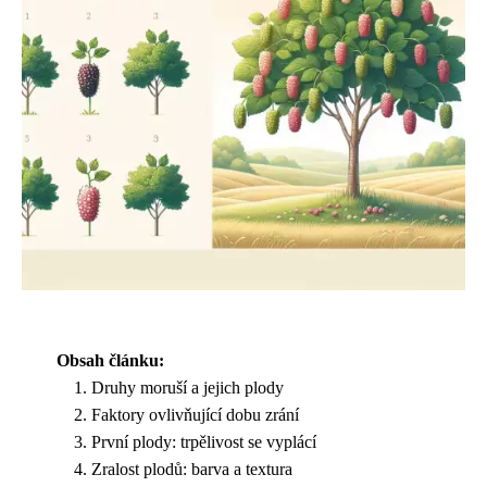
Obsah článku:
Druhy moruší a jejich plody
Faktory ovlivňující dobu zrání
První plody: trpělivost se vyplácí
Zralost plodů: barva a textura