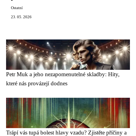
Ostatní
23. 05. 2026
Petr Muk a jeho nezapomenutelné skladby: Hity,
které nás provázejí dodnes
Trápí vás tupá bolest hlavy vzadu? Zjistěte příčiny a