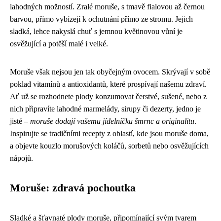
lahodných možností. Zralé moruše, s tmavě fialovou až černou
barvou, přímo vybízejí k ochutnání přímo ze stromu. Jejich
sladká, lehce nakyslá chuť s jemnou květinovou vůní je
osvěžující a potěší malé i velké.
Moruše však nejsou jen tak obyčejným ovocem. Skrývají v sobě
poklad vitamínů a antioxidantů, které prospívají našemu zdraví.
Ať už se rozhodnete plody konzumovat čerstvé, sušené, nebo z
nich připravíte lahodné marmelády, sirupy či dezerty, jedno je
jisté –
moruše dodají vašemu jídelníčku šmrnc a originalitu
.
Inspirujte se tradičními recepty z oblastí, kde jsou moruše doma,
a objevte kouzlo morušových koláčů, sorbetů nebo osvěžujících
nápojů.
Moruše: zdravá pochoutka
Sladké a šťavnaté plody moruše, připomínající svým tvarem