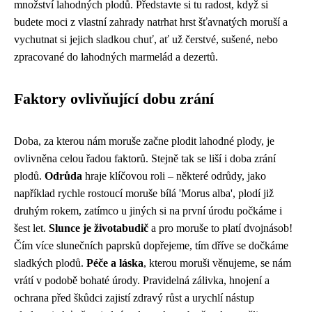
množství lahodných plodů. Představte si tu radost, když si
budete moci z vlastní zahrady natrhat hrst šťavnatých moruší a
vychutnat si jejich sladkou chuť, ať už čerstvé, sušené, nebo
zpracované do lahodných marmelád a dezertů.
Faktory ovlivňující dobu zrání
Doba, za kterou nám moruše začne plodit lahodné plody, je
ovlivněna celou řadou faktorů. Stejně tak se liší i doba zrání
plodů.
Odrůda
hraje klíčovou roli – některé odrůdy, jako
například rychle rostoucí moruše bílá 'Morus alba', plodí již
druhým rokem, zatímco u jiných si na první úrodu počkáme i
šest let.
Slunce je životabudič
a pro moruše to platí dvojnásob!
Čím více slunečních paprsků dopřejeme, tím dříve se dočkáme
sladkých plodů.
Péče a láska
, kterou moruši věnujeme, se nám
vrátí v podobě bohaté úrody. Pravidelná zálivka, hnojení a
ochrana před škůdci zajistí zdravý růst a urychlí nástup