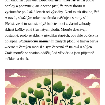
odměnou za trpělivost.
Doba dozrávání moruše
se liší podle
odrůdy a podmínek, ale obecně platí, že první úrodu si
vychutnáte po 2 až 3 letech od výsadby. Není to tak dlouho, že?
A navíc, s každým rokem se úroda zvětšuje a stromy sílí.
Představte si tu radost, když budete moci z vlastní zahrady
sklízet košíky plné šťavnatých plodů. Moruše dozrávají
postupně, proto se sklízí v několika etapách, obvykle od června
do srpna.
Poznávacím znamením
zralých plodů je tmavá barva
– černá u černých moruší a sytě červená až fialová u bílých.
Zralé moruše se snadno oddělují od větviček a jsou příjemně
měkké na dotek.