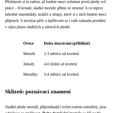
Představte si tu radost, až budete moci ochutnat první plody své
práce – šťavnaté, sladké moruše přímo ze stromu! A co teprve
lahodné marmelády, koláče a sirupy, které si z nich budete moci
připravit. S trochou péče a trpělivosti se i vaše zahrada promění
v oázu plnou sladkých a zdravých plodů.
Ovoce
Doba dozrávání (přibližně)
Moruše
2-3 měsíce od kvetení
Jahody
4-6 týdnů od kvetení
Meruňky
3-4 měsíce od kvetení
Sklizeň: poznávací znamení
Sladké plody moruší, připomínající svým tvarem ostružiny, jsou