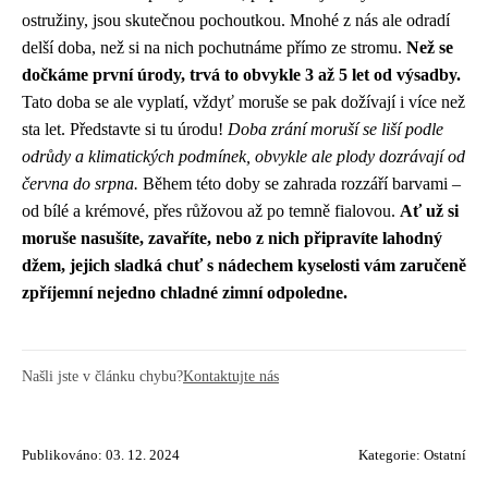
ostružiny, jsou skutečnou pochoutkou. Mnohé z nás ale odradí
delší doba, než si na nich pochutnáme přímo ze stromu.
Než se
dočkáme první úrody, trvá to obvykle 3 až 5 let od výsadby.
Tato doba se ale vyplatí, vždyť moruše se pak dožívají i více než
sta let. Představte si tu úrodu!
Doba zrání moruší se liší podle
odrůdy a klimatických podmínek, obvykle ale plody dozrávají od
června do srpna.
Během této doby se zahrada rozzáří barvami –
od bílé a krémové, přes růžovou až po temně fialovou.
Ať už si
moruše nasušíte, zavaříte, nebo z nich připravíte lahodný
džem, jejich sladká chuť s nádechem kyselosti vám zaručeně
zpříjemní nejedno chladné zimní odpoledne.
Našli jste v článku chybu?
Kontaktujte nás
Publikováno: 03. 12. 2024
Kategorie:
Ostatní