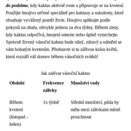
do podzimu
, kdy kaktus aktivně roste a připravuje se na kvetení.
Použijte hnojivo určené speciálně pro kaktusy a sukulenty, které
obsahuje vyvážený poměr živin. Hnojivo aplikujte podle
pokynů na obalu, obvykle jednou za dva týdny. Během zimy,
kdy kaktus odpočívá, hnojení omezte nebo úplně vynechejte.
Správně živený vánoční kaktus bude silný, zdravý a odmění se
vám bohatým kvetením. Představte si tu zářivou krásu květů,
která rozzáří váš domov během vánočních svátků!
Jak zalévat vánoční kaktus
Období
Frekvence
Množství vody
zálivky
Během
1x týdně
Střední množství, půda by
kvetení
měla mezi zálivkami mírně
(listopad -
proschnout
leden)