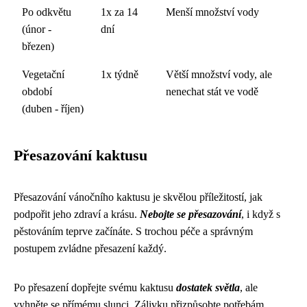
Po odkvětu
1x za 14
Menší množství vody
(únor -
dní
březen)
Vegetační
1x týdně
Větší množství vody, ale
období
nenechat stát ve vodě
(duben - říjen)
Přesazování kaktusu
Přesazování vánočního kaktusu je skvělou příležitostí, jak
podpořit jeho zdraví a krásu.
Nebojte se přesazování
, i když s
pěstováním teprve začínáte. S trochou péče a správným
postupem zvládne přesazení každý.
Po přesazení dopřejte svému kaktusu
dostatek světla
, ale
vyhněte se přímému slunci. Zálivku přizpůsobte potřebám