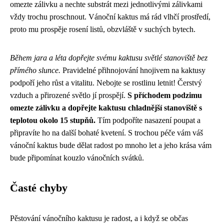
omezte zálivku a nechte substrát mezi jednotlivými zálivkami
vždy trochu proschnout. Vánoční kaktus má rád vlhčí prostředí,
proto mu prospěje rosení listů, obzvláště v suchých bytech.
Během jara a léta dopřejte svému kaktusu světlé stanoviště bez
přímého slunce.
Pravidelné přihnojování hnojivem na kaktusy
podpoří jeho růst a vitalitu. Nebojte se rostlinu letnit! Čerstvý
vzduch a přirozené světlo jí prospějí.
S příchodem podzimu
omezte zálivku a dopřejte kaktusu chladnější stanoviště s
teplotou okolo 15 stupňů.
Tím podpoříte nasazení poupat a
připravíte ho na další bohaté kvetení. S trochou péče vám váš
vánoční kaktus bude dělat radost po mnoho let a jeho krása vám
bude připomínat kouzlo vánočních svátků.
Časté chyby
Pěstování vánočního kaktusu je radost, a i když se občas