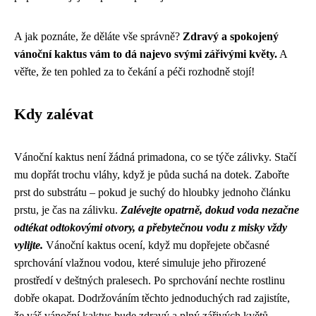
A jak poznáte, že děláte vše správně?
Zdravý a spokojený
vánoční kaktus vám to dá najevo svými zářivými květy.
A
věřte, že ten pohled za to čekání a péči rozhodně stojí!
Kdy zalévat
Vánoční kaktus není žádná primadona, co se týče zálivky. Stačí
mu dopřát trochu vláhy, když je půda suchá na dotek. Zabořte
prst do substrátu – pokud je suchý do hloubky jednoho článku
prstu, je čas na zálivku.
Zalévejte opatrně, dokud voda nezačne
odtékat odtokovými otvory, a přebytečnou vodu z misky vždy
vylijte.
Vánoční kaktus ocení, když mu dopřejete občasné
sprchování vlažnou vodou, které simuluje jeho přirozené
prostředí v deštných pralesech. Po sprchování nechte rostlinu
dobře okapat. Dodržováním těchto jednoduchých rad zajistíte,
že váš vánoční kaktus bude zdravý a plný zářivých květů.