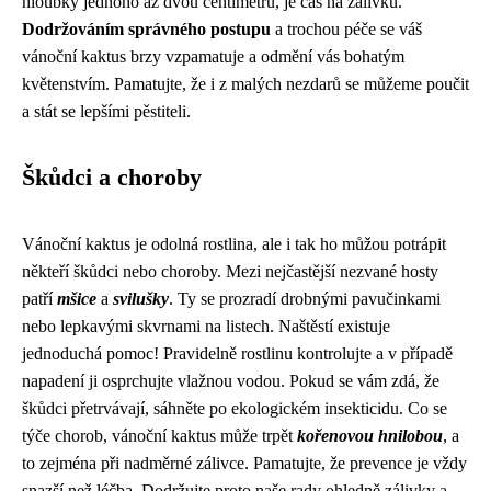
hloubky jednoho až dvou centimetrů, je čas na zálivku.
Dodržováním správného postupu
a trochou péče se váš
vánoční kaktus brzy vzpamatuje a odmění vás bohatým
květenstvím. Pamatujte, že i z malých nezdarů se můžeme poučit
a stát se lepšími pěstiteli.
Škůdci a choroby
Vánoční kaktus je odolná rostlina, ale i tak ho můžou potrápit
někteří škůdci nebo choroby. Mezi nejčastější nezvané hosty
patří
mšice
a
svilušky
. Ty se prozradí drobnými pavučinkami
nebo lepkavými skvrnami na listech. Naštěstí existuje
jednoduchá pomoc! Pravidelně rostlinu kontrolujte a v případě
napadení ji osprchujte vlažnou vodou. Pokud se vám zdá, že
škůdci přetrvávají, sáhněte po ekologickém insekticidu. Co se
týče chorob, vánoční kaktus může trpět
kořenovou hnilobou
, a
to zejména při nadměrné zálivce. Pamatujte, že prevence je vždy
snazší než léčba. Dodržujte proto naše rady ohledně zálivky a