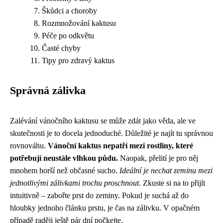
Škůdci a choroby
Rozmnožování kaktusu
Péče po odkvětu
Časté chyby
Tipy pro zdravý kaktus
Správná zálivka
Zalévání vánočního kaktusu se může zdát jako věda, ale ve
skutečnosti je to docela jednoduché. Důležité je najít tu správnou
rovnováhu.
Vánoční kaktus nepatří mezi rostliny, které
potřebují neustále vlhkou půdu.
Naopak, přelití je pro něj
mnohem horší než občasné sucho.
Ideální je nechat zeminu mezi
jednotlivými zálivkami trochu proschnout.
Zkuste si na to přijít
intuitivně – zabořte prst do zeminy. Pokud je suchá až do
hloubky jednoho článku prstu, je čas na zálivku. V opačném
případě raději ještě pár dní počkejte.