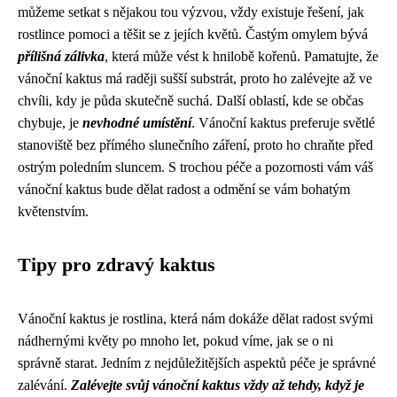
můžeme setkat s nějakou tou výzvou, vždy existuje řešení, jak
rostlince pomoci a těšit se z jejích květů. Častým omylem bývá
přílišná zálivka
, která může vést k hnilobě kořenů. Pamatujte, že
vánoční kaktus má raději sušší substrát, proto ho zalévejte až ve
chvíli, kdy je půda skutečně suchá. Další oblastí, kde se občas
chybuje, je
nevhodné umístění
. Vánoční kaktus preferuje světlé
stanoviště bez přímého slunečního záření, proto ho chraňte před
ostrým poledním sluncem. S trochou péče a pozornosti vám váš
vánoční kaktus bude dělat radost a odmění se vám bohatým
květenstvím.
Tipy pro zdravý kaktus
Vánoční kaktus je rostlina, která nám dokáže dělat radost svými
nádhernými květy po mnoho let, pokud víme, jak se o ni
správně starat. Jedním z nejdůležitějších aspektů péče je správné
zalévání.
Zalévejte svůj vánoční kaktus vždy až tehdy, když je