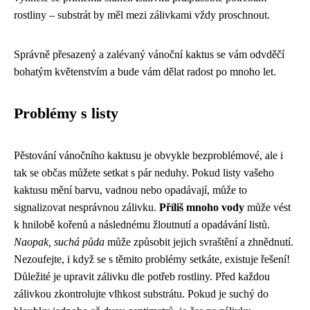
rostliny – substrát by měl mezi zálivkami vždy proschnout.
Správně přesazený a zalévaný vánoční kaktus se vám odvděčí
bohatým květenstvím a bude vám dělat radost po mnoho let.
Problémy s listy
Pěstování vánočního kaktusu je obvykle bezproblémové, ale i
tak se občas můžete setkat s pár neduhy. Pokud listy vašeho
kaktusu mění barvu, vadnou nebo opadávají, může to
signalizovat nesprávnou zálivku.
Příliš mnoho vody
může vést
k hnilobě kořenů a následnému žloutnutí a opadávání listů.
Naopak, suchá půda
může způsobit jejich svraštění a zhnědnutí.
Nezoufejte, i když se s těmito problémy setkáte, existuje řešení!
Důležité je upravit zálivku dle potřeb rostliny. Před každou
zálivkou zkontrolujte vlhkost substrátu. Pokud je suchý do