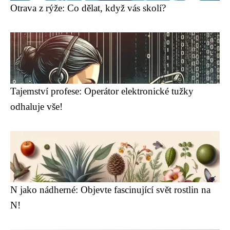
Otrava z rýže: Co dělat, když vás skolí?
Tajemství profese: Operátor elektronické tužky
odhaluje vše!
N jako nádherné: Objevte fascinující svět rostlin na
N!