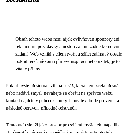
Obsah tohoto webu není nijak ovlivňován sponzory ani
reklamními požadavky a nestojí za ním žádné komerční
zadání. Web vznikl s cílem tvořit a sdílet zajímavý obsah;
pokud navíc někomu přinese inspiraci nebo užitek, je to
vítaný přínos.
Pokud byste přesto narazili na pasáž, která není zcela přesná
nebo nedává smysl, neváhejte se obrátit na správce webu –
kontakt najdete v patičce stránky. Daný text bude prověřen a
následně opraven, případně odstraněn.
Tento web slouží jako prostor pro sdílení myšlenek, nápadů a
zkušeností a zároveň pro ověřování nových technologií a