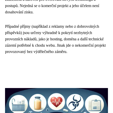
postupů. Nejedná se o komerční projekt a jeho účelem není
dosahování zisku.
Případné příjmy (například z reklamy nebo z dobrovolných
příspěvků) jsou určeny výhradně k pokrytí nezbytných
provozních nákladů, jako je hosting, doména a další technické
zázemí potřebné k chodu webu. Jinak jde o nekomerční projekt
provozovaný bez výdělečného záměru.