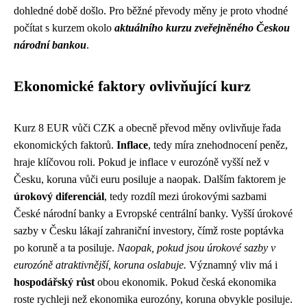
dohledné době došlo. Pro běžné převody měny je proto vhodné
počítat s kurzem okolo
aktuálního kurzu zveřejněného Českou
národní bankou
.
Ekonomické faktory ovlivňující kurz
Kurz 8 EUR vůči CZK a obecně převod měny ovlivňuje řada
ekonomických faktorů.
Inflace
, tedy míra znehodnocení peněz,
hraje klíčovou roli. Pokud je inflace v eurozóně vyšší než v
Česku, koruna vůči euru posiluje a naopak. Dalším faktorem je
úrokový diferenciál
, tedy rozdíl mezi úrokovými sazbami
České národní banky a Evropské centrální banky. Vyšší úrokové
sazby v Česku lákají zahraniční investory, čímž roste poptávka
po koruně a ta posiluje.
Naopak, pokud jsou úrokové sazby v
eurozóně atraktivnější, koruna oslabuje.
Významný vliv má i
hospodářský růst
obou ekonomik. Pokud česká ekonomika
roste rychleji než ekonomika eurozóny, koruna obvykle posiluje.