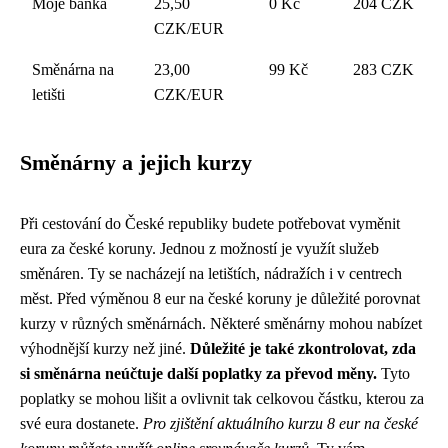
Moje banka
25,50
0 Kč
204 CZK
CZK/EUR
Směnárna na
23,00
99 Kč
283 CZK
letišti
CZK/EUR
Směnárny a jejich kurzy
Při cestování do České republiky budete potřebovat vyměnit
eura za české koruny. Jednou z možností je využít služeb
směnáren. Ty se nacházejí na letištích, nádražích i v centrech
měst. Před výměnou 8 eur na české koruny je důležité porovnat
kurzy v různých směnárnách. Některé směnárny mohou nabízet
výhodnější kurzy než jiné.
Důležité je také zkontrolovat, zda
si směnárna neúčtuje další poplatky za převod měny.
Tyto
poplatky se mohou lišit a ovlivnit tak celkovou částku, kterou za
své eura dostanete.
Pro zjištění aktuálního kurzu 8 eur na české