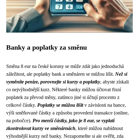
Banky a poplatky za směnu
Směna 8 eur na české koruny se může zdát jako jednoduchá
záležitost, ale poplatky bank a směnáren se můžou lišit.
Než si
vyměníte peníze, porovnejte si kurzy a poplatky
, abyste získali
co nejvýhodnější kurz. Některé banky můžou účtovat fixní
poplatek za převod měny, zatímco jiné si účtují procento z
celkové částky.
Poplatky se můžou lišit
v závislosti na bance,
výši směňované částky a způsobu provedení transakce (online,
na pobočce).
Pro menší částky, jako je 8 eur, se vyplatí
zkontrolovat kurzy ve směnárnách
, které můžou nabídnout
výhodnější kurzy než banky. Nezapomeňte si ale ověřit, zda