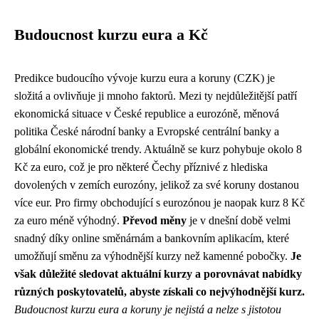
Budoucnost kurzu eura a Kč
Predikce budoucího vývoje kurzu eura a koruny (CZK) je
složitá a ovlivňuje ji mnoho faktorů. Mezi ty nejdůležitější patří
ekonomická situace v České republice a eurozóně, měnová
politika České národní banky a Evropské centrální banky a
globální ekonomické trendy. Aktuálně se kurz pohybuje okolo 8
Kč za euro, což je pro některé Čechy příznivé z hlediska
dovolených v zemích eurozóny, jelikož za své koruny dostanou
více eur. Pro firmy obchodující s eurozónou je naopak kurz 8 Kč
za euro méně výhodný.
Převod měny
je v dnešní době velmi
snadný díky online směnárnám a bankovním aplikacím, které
umožňují směnu za výhodnější kurzy než kamenné pobočky.
Je
však důležité sledovat aktuální kurzy a porovnávat nabídky
různých poskytovatelů, abyste získali co nejvýhodnější kurz.
Budoucnost kurzu eura a koruny je nejistá a nelze s jistotou