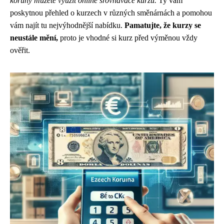
koruny můžete využít online srovnávače kurzů.
Ty vám
poskytnou přehled o kurzech v různých směnárnách a pomohou
vám najít tu nejvýhodnější nabídku.
Pamatujte, že kurzy se
neustále mění,
proto je vhodné si kurz před výměnou vždy
ověřit.