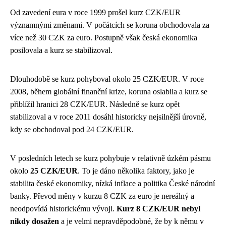
Od zavedení eura v roce 1999 prošel kurz CZK/EUR
významnými změnami. V počátcích se koruna obchodovala za
více než 30 CZK za euro. Postupně však česká ekonomika
posilovala a kurz se stabilizoval.
Dlouhodobě se kurz pohyboval okolo 25 CZK/EUR. V roce
2008, během globální finanční krize, koruna oslabila a kurz se
přiblížil hranici 28 CZK/EUR. Následně se kurz opět
stabilizoval a v roce 2011 dosáhl historicky nejsilnější úrovně,
kdy se obchodoval pod 24 CZK/EUR.
V posledních letech se kurz pohybuje v relativně úzkém pásmu
okolo
25 CZK/EUR
. To je dáno několika faktory, jako je
stabilita české ekonomiky, nízká inflace a politika České národní
banky. Převod měny v kurzu 8 CZK za euro je nereálný a
neodpovídá historickému vývoji.
Kurz 8 CZK/EUR nebyl
nikdy dosažen
a je velmi nepravděpodobné, že by k němu v