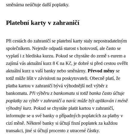
směnárna neúčtuje další poplatky.
Platební karty v zahraničí
Při cestách do zahraničí se platební karty staly nepostradatelným
společníkem. Nejenže odpadá starost s hotovostí, ale často se
vyplatí i z hlediska kurzu. Pokud se chystáte do země s eurem a
zajímá vás aktuální kurz 8 € na Kč, je dobré si před cestou ověřit
aktuální kurz u vaší banky nebo směnárny.
Převod měny
se
totiž může lišit v závislosti na poskytovateli. Obecně platí, že
platba kartou v zahraničí bývá výhodnější než výběr z
bankomatu.
Při výběru z bankomatu si totiž banka často účtuje
poplatky za výběr v zahraničí a navíc může být aplikován i méně
výhodný kurz.
Pokud se chystáte platit kartou v zahraničí,
informujte se u své banky o případných poplatcích za platby v
cizí měně. Některé banky si účtují fixní poplatek za každou
transakci, jiné si účtují procento z utracené částky.