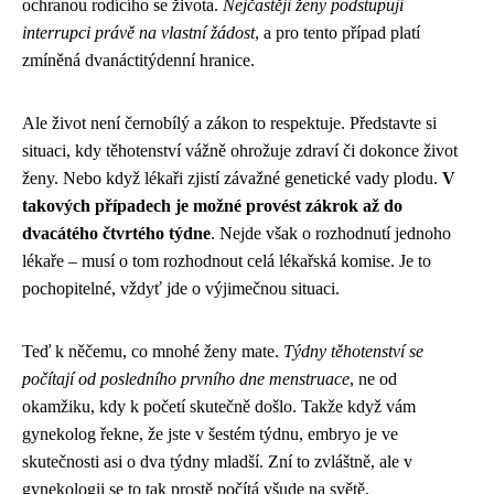
ochranou rodícího se života.
Nejčastěji ženy podstupují
interrupci právě na vlastní žádost
, a pro tento případ platí
zmíněná dvanáctitýdenní hranice.
Ale život není černobílý a zákon to respektuje. Představte si
situaci, kdy těhotenství vážně ohrožuje zdraví či dokonce život
ženy. Nebo když lékaři zjistí závažné genetické vady plodu.
V
takových případech je možné provést zákrok až do
dvacátého čtvrtého týdne
. Nejde však o rozhodnutí jednoho
lékaře – musí o tom rozhodnout celá lékařská komise. Je to
pochopitelné, vždyť jde o výjimečnou situaci.
Teď k něčemu, co mnohé ženy mate.
Týdny těhotenství se
počítají od posledního prvního dne menstruace
, ne od
okamžiku, kdy k početí skutečně došlo. Takže když vám
gynekolog řekne, že jste v šestém týdnu, embryo je ve
skutečnosti asi o dva týdny mladší. Zní to zvláštně, ale v
gynekologii se to tak prostě počítá všude na světě.