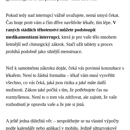
Pokud tedy nad interrupcí vážně uvažujete, nemá smysl čekat.
Čas hraje proti vám a čím dříve navštívíte lékaře, tím lépe.
V
raných stádiích těhotenství můžete podstoupit
medikamentózní interrupci
, která je pro vaše tělo mnohem
šetrnější než chirurgický zákrok. Stačí užít tablety a proces
probíhá podobně jako silnější menstruace.
Než k samotnému zákroku dojde, čeká vás povinná konzultace s
lékařem. Není to žádná formalita – lékař vám musí vysvětlit
všechno, co vás čeká, jaká jsou rizika a jaké máte další
možnosti. Zákon také počítá s tím, že potřebujete čas na
rozmyšlenou. Není to o tom vás zdržovat, ale zajistit, že vaše
rozhodnutí je opravdu vaše a že jste si jistá.
A ještě jedna důležitá věc – nespoléhejte se na vlastní výpočty
podle kalendáře nebo aplikací v mobilu. Jedině ultrazvukové