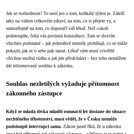
Jak se rozhodnout? To není jen o tom, kolikátý týden je. Záleží
taky na vašem celkovém zdraví, na tom, co si přejete vy, a
samozřejmě na tom, co doporučí váš lékař. Než cokoli
podstoupíte, čeká vás povinná konzultace. Tam se dozvíte
všechno podstatné – jak jednotlivé metody probíhají, co se může
pokazit, jak se o sebe pak starat.
Lékař vám musí vysvětlit
všechna možná rizika a jak jim předcházet
– bez toho nemůžete
dát informovaný souhlas k zákroku.
Souhlas nezletilých vyžaduje přítomnost
zákonného zástupce
Když se mladá dívka mladší osmnácti let dostane do situace
nechtěného těhotenství, musí vědět, že v Česku nemůže
podstoupit interrupci sama
. Zákon jasně říká, že u zákroku
musí být přítomný její zákonný zástupce – většinou je to jeden z