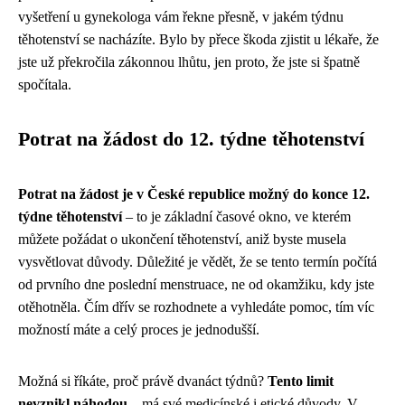
vyšetření u gynekologa vám řekne přesně, v jakém týdnu
těhotenství se nacházíte. Bylo by přece škoda zjistit u lékaře, že
jste už překročila zákonnou lhůtu, jen proto, že jste si špatně
spočítala.
Potrat na žádost do 12. týdne těhotenství
Potrat na žádost je v České republice možný do konce 12.
týdne těhotenství
– to je základní časové okno, ve kterém
můžete požádat o ukončení těhotenství, aniž byste musela
vysvětlovat důvody. Důležité je vědět, že se tento termín počítá
od prvního dne poslední menstruace, ne od okamžiku, kdy jste
otěhotněla. Čím dřív se rozhodnete a vyhledáte pomoc, tím víc
možností máte a celý proces je jednodušší.
Možná si říkáte, proč právě dvanáct týdnů?
Tento limit
nevznikl náhodou
– má své medicínské i etické důvody. V