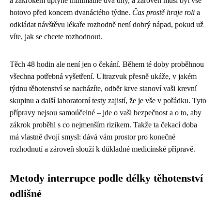
a zákrokem uplyne minimálně dva dny, a zároveň musí být vše
hotovo před koncem dvanáctého týdne.
Čas prostě hraje roli
a
odkládat návštěvu lékaře rozhodně není dobrý nápad, pokud už
víte, jak se chcete rozhodnout.
Těch 48 hodin ale není jen o čekání. Během té doby proběhnou
všechna potřebná vyšetření. Ultrazvuk přesně ukáže, v jakém
týdnu těhotenství se nacházíte, odběr krve stanoví vaši krevní
skupinu a další laboratorní testy zajistí, že je vše v pořádku. Tyto
přípravy nejsou samoúčelné – jde o vaši bezpečnost a o to, aby
zákrok proběhl s co nejmenším rizikem. Takže ta čekací doba
má vlastně dvojí smysl: dává vám prostor pro konečné
rozhodnutí a zároveň slouží k důkladné medicínské přípravě.
Metody interrupce podle délky těhotenství
odlišné