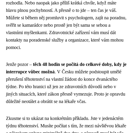
rozhodla. Nebo naopak jako příliš krátká chvíle, když máte
hlavu plnou pochybností. A přesně o to jde – ten čas je váš.
Můžete si během něj promluvit s psychologem, zajít na poradnu,
svěřit se kamarádce nebo prostě jen být sama se sebou a
vlastními myšlenkami. Zdravotnické zařízení vám musí dát
kontakty na poradenské služby a organizace, které vám mohou
pomoci.
Jenže pozor –
těch 48 hodin se počítá do celkové doby, kdy je
interrupce vůbec možná
. V Česku můžete podstoupit umělé
přerušení těhotenství na vlastní žádost do konce dvanáctého
týdne. Po této hranici už jen ze zdravotních důvodů nebo v
jiných situacích, které zákon přesně vymezuje. Proto je opravdu
důležité neotálet a obrátit se na lékaře včas.
Zkusme si to ukázat na konkrétním příkladu. Jste v jedenáctém
týdnu těhotenství. Musíte počítat s tím, že mezi návštěvou lékaře