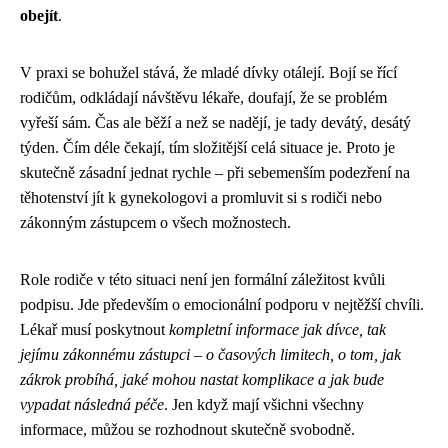
obejít
.
V praxi se bohužel stává, že mladé dívky otálejí. Bojí se řící
rodičům, odkládají návštěvu lékaře, doufají, že se problém
vyřeší sám. Čas ale běží a než se nadějí, je tady devátý, desátý
týden. Čím déle čekají, tím složitější celá situace je. Proto je
skutečně zásadní jednat rychle – při sebemenším podezření na
těhotenství jít k gynekologovi a promluvit si s rodiči nebo
zákonným zástupcem o všech možnostech.
Role rodiče v této situaci není jen formální záležitost kvůli
podpisu. Jde především o emocionální podporu v nejtěžší chvíli.
Lékař musí poskytnout
kompletní informace jak dívce, tak
jejímu zákonnému zástupci – o časových limitech, o tom, jak
zákrok probíhá, jaké mohou nastat komplikace a jak bude
vypadat následná péče
. Jen když mají všichni všechny
informace, můžou se rozhodnout skutečně svobodně.