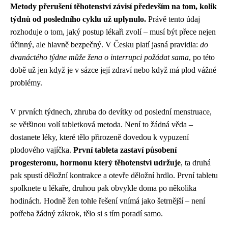
Metody přerušení těhotenství závisí především na tom, kolik
týdnů od posledního cyklu už uplynulo.
Právě tento údaj
rozhoduje o tom, jaký postup lékaři zvolí – musí být přece nejen
účinný, ale hlavně bezpečný. V Česku platí jasná pravidla:
do
dvanáctého týdne může žena o interrupci požádat sama
, po této
době už jen když je v sázce její zdraví nebo když má plod vážné
problémy.
V prvních týdnech, zhruba do devítky od poslední menstruace,
se většinou volí tabletková metoda. Není to žádná věda –
dostanete léky, které tělo přirozeně dovedou k vypuzení
plodového vajíčka.
První tableta zastaví působení
progesteronu, hormonu který těhotenství udržuje
, ta druhá
pak spustí děložní kontrakce a otevře děložní hrdlo. První tabletu
spolknete u lékaře, druhou pak obvykle doma po několika
hodinách. Hodně žen tohle řešení vnímá jako šetrnější – není
potřeba žádný zákrok, tělo si s tím poradí samo.