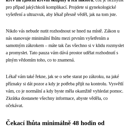
pro případ jakýchkoli komplikací. Projdete si gynekologické
vyšetření a ultrazvuk, aby lékař přesně věděl, jak na tom jste.
Nikdo vás nebude nutit rozhodnout se hned na místě. Zákon u
nás stanovuje minimální lhůtu mezi prvním vyšetřením a
samotným zákrokem – máte tak čas všechno si v klidu rozmyslet
a promyslet. Tato pauza vám dává prostor udělat rozhodnutí s
plným vědomím toho, co to znamená.
Lékař vám také řekne, jak se o sebe starat po zákroku, na jaké
příznaky si dát pozor a kdy je potřeba přijít na kontrolu. Vysvětlí
vám, co je normální a kdy byste měla okamžitě vyhledat pomoc.
Zkrátka dostanete všechny informace, abyste věděla, co
očekávat.
Čekací lhůta minimálně 48 hodin od