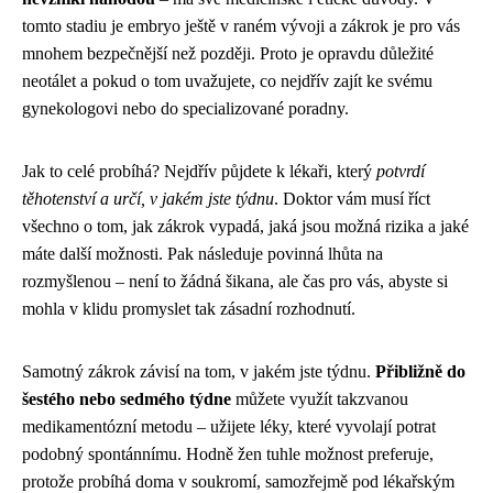
tomto stadiu je embryo ještě v raném vývoji a zákrok je pro vás
mnohem bezpečnější než později. Proto je opravdu důležité
neotálet a pokud o tom uvažujete, co nejdřív zajít ke svému
gynekologovi nebo do specializované poradny.
Jak to celé probíhá? Nejdřív půjdete k lékaři, který
potvrdí
těhotenství a určí, v jakém jste týdnu
. Doktor vám musí říct
všechno o tom, jak zákrok vypadá, jaká jsou možná rizika a jaké
máte další možnosti. Pak následuje povinná lhůta na
rozmyšlenou – není to žádná šikana, ale čas pro vás, abyste si
mohla v klidu promyslet tak zásadní rozhodnutí.
Samotný zákrok závisí na tom, v jakém jste týdnu.
Přibližně do
šestého nebo sedmého týdne
můžete využít takzvanou
medikamentózní metodu – užijete léky, které vyvolají potrat
podobný spontánnímu. Hodně žen tuhle možnost preferuje,
protože probíhá doma v soukromí, samozřejmě pod lékařským