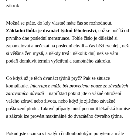
zákrok.
Možná se ptáte, do kdy vlastně máte čas se rozhodnout.
Základní lhůta je dvanáct týdnů těhotenství
, což se počítá od
prvního dne poslední menstruace. Tohle číslo je důležité si
zapamatovat a nečekat na poslední chvíli – čas běží rychleji, než
si většina žen myslí, a někdy trvá i několik dní, než se vám
podaří domluvit termín vyšetření a samotného zákroku.
Co když už je těch dvanáct týdnů pryč? Pak se situace
komplikuje.
Interrupce může být provedena pouze ze závažných
zdravotních důvodů
– například pokud jde o vážné ohrožení
vašeho zdraví nebo života, nebo když je zjištěno závažné
poškození plodu. Takové případy musí posoudit lékařská komise
a zákrok lze provést maximálně do dvacátého čtvrtého týdne.
Pokud jste cizinka s trvalým či dlouhodobým pobytem a máte