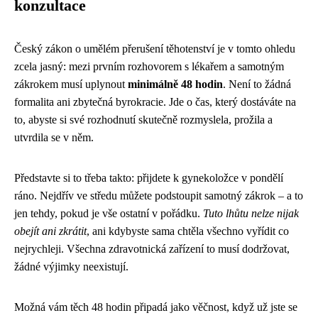
konzultace
Český zákon o umělém přerušení těhotenství je v tomto ohledu
zcela jasný: mezi prvním rozhovorem s lékařem a samotným
zákrokem musí uplynout
minimálně 48 hodin
. Není to žádná
formalita ani zbytečná byrokracie. Jde o čas, který dostáváte na
to, abyste si své rozhodnutí skutečně rozmyslela, prožila a
utvrdila se v něm.
Představte si to třeba takto: přijdete k gynekoložce v pondělí
ráno. Nejdřív ve středu můžete podstoupit samotný zákrok – a to
jen tehdy, pokud je vše ostatní v pořádku.
Tuto lhůtu nelze nijak
obejít ani zkrátit
, ani kdybyste sama chtěla všechno vyřídit co
nejrychleji. Všechna zdravotnická zařízení to musí dodržovat,
žádné výjimky neexistují.
Možná vám těch 48 hodin připadá jako věčnost, když už jste se