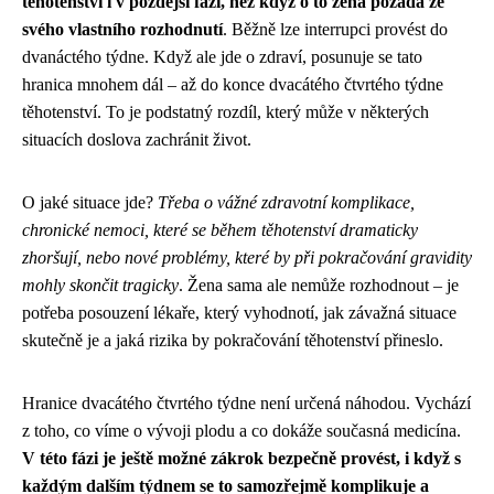
těhotenství i v pozdější fázi, než když o to žena požádá ze
svého vlastního rozhodnutí
. Běžně lze interrupci provést do
dvanáctého týdne. Když ale jde o zdraví, posunuje se tato
hranica mnohem dál – až do konce dvacátého čtvrtého týdne
těhotenství. To je podstatný rozdíl, který může v některých
situacích doslova zachránit život.
O jaké situace jde?
Třeba o vážné zdravotní komplikace,
chronické nemoci, které se během těhotenství dramaticky
zhoršují, nebo nové problémy, které by při pokračování gravidity
mohly skončit tragicky
. Žena sama ale nemůže rozhodnout – je
potřeba posouzení lékaře, který vyhodnotí, jak závažná situace
skutečně je a jaká rizika by pokračování těhotenství přineslo.
Hranice dvacátého čtvrtého týdne není určená náhodou. Vychází
z toho, co víme o vývoji plodu a co dokáže současná medicína.
V této fázi je ještě možné zákrok bezpečně provést, i když s
každým dalším týdnem se to samozřejmě komplikuje a