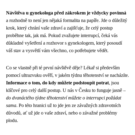
Návštěva u gynekologa před zákrokem je vždycky povinná
a rozhodně to není jen nějaká formalita na papíře. Jde o důležitý
krok, který chrání vaše zdraví a zajišťuje, že celý postup
proběhne tak, jak má. Pokud zvažujete interrupcí, čeká vás
důkladné vyšetření a rozhovor s gynekologem, který posoudí
váš stav a vysvětlí vám všechno, co potřebujete vědět.
Co se vlastně při té první návštěvě děje? Lékař si především
pomocí ultrazvuku ověří, v jakém týdnu těhotenství se nacházíte.
Informace o tom, do kdy můžete podstoupit potrat
, jsou
klíčové pro celý další postup. U nás v Česku to funguje jasně –
do dvanáctého týdne těhotenství můžete o interrupci požádat
sama
. Po této hranici už to jde jen ze závažných zdravotních
důvodů, ať už jde o vaše zdraví, nebo o závažné problémy
plodu.