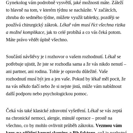
Gynekolog vám podrobně vysvětlí, jaké možnosti máte. Záleží
to hlavně na tom, v kterém týdnu se nacházíte. V začátcích,
zhruba do sedmého týdne, můžete využít tabletky, později se
používá chirurgický zákrok.
Lékař vám musí říct všechna rizika
a možné komplikace
, jak to celé probíhá a co vás čeká potom.
Máte právo vědět úplně všechno.
Součástí návštěvy je i rozhovor o vašem rozhodnutí. Lékař se
potřebuje ujistit, že jste se rozhodla sama a že vás nikdo nenutí –
ani partner, ani rodina. Tohle je opravdu důležité. Vaše
rozhodnutí musí být jen a jen vaše. Pokud by lékař měl pocit, že
na vás někdo tlačí nebo že si nejste jistá, může vám nabídnout
další podporu nebo psychologickou pomoc.
Čeká vás také klasické zdravotní vyšetření. Lékař se vás zeptá
na chronické nemoci, alergie, minulé operace – prostě na
všechno, co by mohlo ovlivnit průběh zákroku.
Vezmou vám
krev na zjištění krevní skupiny a Rh faktoru
, což je nezbytné