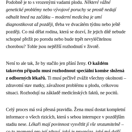
Podobně je to s vrozenými vadami plodu.
Některé vážné
genetické problémy nebo vývojové poruchy se prostě nedají
odhalit hned na začátku – moderní medicína je umí
diagnostikovat až později,
třeba ve dvacátém týdnu nebo ještě
později. Co má dělat rodina, která se dozví, že jejich dítě nebude
schopné přežít po porodu nebo bude trpět nevyléčitelnou
chorobou? Tohle jsou nejtěžší rozhodnutí v životě.
Není to ale tak, že by stačilo jen přání ženy.
O každém
takovém případu musí rozhodnout speciální komise složená
z odborných lékařů.
Ti musí pečlivě zvážit všechny okolnosti –
zdravotní stav matky, závažnost problému u plodu, celkovou
situaci. Rozhodují na základě medicínských faktů, ne pocitů.
Celý proces má svá přesná pravidla. Žena musí dostat kompletní
informace o všech rizicích, která s sebou interrupce v pozdějším
stadiu nese.
Lékaři mají povinnost vysvětlit jí vše srozumitelně –
co to znamená pro její zdraví, jaká je prognóza, jaké má další