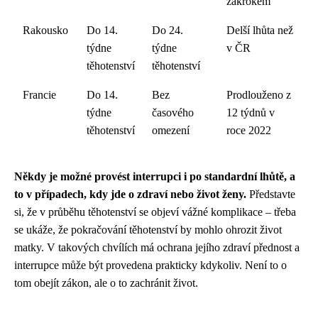
zákrokem
Rakousko
Do 14.
Do 24.
Delší lhůta než
týdne
týdne
v ČR
těhotenství
těhotenství
Francie
Do 14.
Bez
Prodlouženo z
týdne
časového
12 týdnů v
těhotenství
omezení
roce 2022
Někdy je možné provést interrupci i po standardní lhůtě, a
to v případech, kdy jde o zdraví nebo život ženy.
Představte
si, že v průběhu těhotenství se objeví vážné komplikace – třeba
se ukáže, že pokračování těhotenství by mohlo ohrozit život
matky. V takových chvílích má ochrana jejího zdraví přednost a
interrupce může být provedena prakticky kdykoliv. Není to o
tom obejít zákon, ale o to zachránit život.