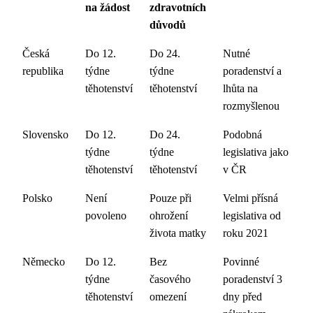
na žádost
zdravotních
důvodů
Česká
Do 12.
Do 24.
Nutné
republika
týdne
týdne
poradenství a
těhotenství
těhotenství
lhůta na
rozmyšlenou
Slovensko
Do 12.
Do 24.
Podobná
týdne
týdne
legislativa jako
těhotenství
těhotenství
v ČR
Polsko
Není
Pouze při
Velmi přísná
povoleno
ohrožení
legislativa od
života matky
roku 2021
Německo
Do 12.
Bez
Povinné
týdne
časového
poradenství 3
těhotenství
omezení
dny před