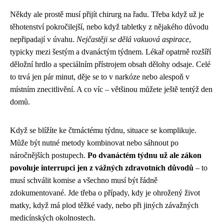
Někdy ale prostě musí přijít chirurg na řadu. Třeba když už je
těhotenství pokročilejší, nebo když tabletky z nějakého důvodu
nepřipadají v úvahu.
Nejčastěji se dělá vakuová aspirace
,
typicky mezi šestým a dvanáctým týdnem. Lékař opatrně rozšíří
děložní hrdlo a speciálním přístrojem obsah dělohy odsaje. Celé
to trvá jen pár minut, děje se to v narkóze nebo alespoň v
místním znecitlivění. A co víc – většinou můžete ještě tentýž den
domů.
Když se blížíte ke čtrnáctému týdnu, situace se komplikuje.
Může být nutné metody kombinovat nebo sáhnout po
náročnějších postupech.
Po dvanáctém týdnu už ale zákon
povoluje interrupci jen z vážných zdravotních důvodů
– to
musí schválit komise a všechno musí být řádně
zdokumentované. Jde třeba o případy, kdy je ohrožený život
matky, když má plod těžké vady, nebo při jiných závažných
medicínských okolnostech.