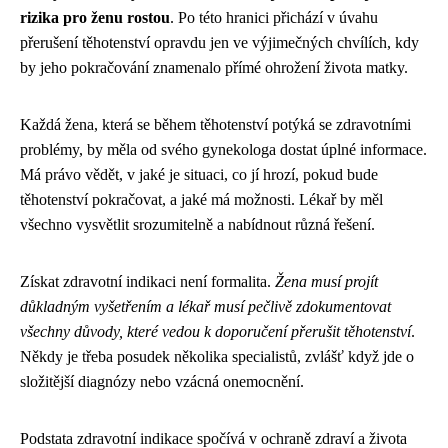
rizika pro ženu rostou
. Po této hranici přichází v úvahu
přerušení těhotenství opravdu jen ve výjimečných chvílích, kdy
by jeho pokračování znamenalo přímé ohrožení života matky.
Každá žena, která se během těhotenství potýká se zdravotními
problémy, by měla od svého gynekologa dostat úplné informace.
Má právo vědět, v jaké je situaci, co jí hrozí, pokud bude
těhotenství pokračovat, a jaké má možnosti. Lékař by měl
všechno vysvětlit srozumitelně a nabídnout různá řešení.
Získat zdravotní indikaci není formalita.
Žena musí projít
důkladným vyšetřením a lékař musí pečlivě zdokumentovat
všechny důvody, které vedou k doporučení přerušit těhotenství
.
Někdy je třeba posudek několika specialistů, zvlášť když jde o
složitější diagnózy nebo vzácná onemocnění.
Podstata zdravotní indikace spočívá v ochraně zdraví a života