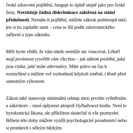
české zdravotní pojištění, funguje to úplně stejně jako pro české
ženy.
Neexistuje žádná diskriminace založená na státní
příslušnosti
. Nemáte-li pojištění, můžete zákrok podstoupit také,
jen si ho zaplatíte sami – cena se liší podle zdravotnického
zařízení a typu zákroku.
Měli byste vědět, že vám nikdo nemůže nic vnucovat.
Lékaři
mají povinnost vysvětlit vám všechno – jak zákrok probíhá, jaká
jsou rizika, jaké máte alternativy
. Máte právo na čas k
rozmyšlení a můžete své rozhodnutí kdykoli změnit, i těsně před
samotným výkonem.
Zákon také stanovuje minimální odstup mezi prvním vyšetřením
a zákrokem – musí uplynout alespoň čtyřiadvacet hodin. Není to
byrokratická šikana, ale příležitost skutečně si vše promyslet.
Během této doby můžete využít psychologické poradenství nebo
si promluvit s někým blízkým.