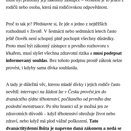
rodičů nebo osoba, která má rodičovskou odpovědnost.
Proč to tak je? Představte si, že jde o jedno z nejtěžších
rozhodnutí v životě. V šestnácti nebo sedmnácti letech často
ještě člověk není schopný plně pochopit všechny důsledky.
Proto musí být zákonný zástupce u prvního rozhovoru s
lékařem, musí slyšet všechna zdravotní rizika a
musí podepsat
informovaný souhlas
. Bez tohoto podpisu prostě zákrok nelze
provést, i kdyby sama dívka souhlasila.
A tady je důležitá věc, kterou mladé dívky i jejich rodiče často
nevědí:
interrupci na žádost lze v Česku provést jen do
dvanáctého týdne těhotenství, počítaného od prvního dne
poslední menstruace
. Po této hranici už je možná jen ze
zdravotních důvodů – když těhotenství ohrožuje život nebo
zdraví, nebo když má plod vážné poškození.
Tato
dvanáctitýdenní lhůta je napevno daná zákonem a nedá se