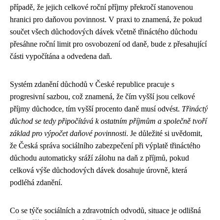
případě, že jejich celkové roční příjmy překročí stanovenou
hranici pro daňovou povinnost. V praxi to znamená, že pokud
součet všech důchodových dávek včetně třináctého důchodu
přesáhne roční limit pro osvobození od daně, bude z přesahující
části vypočítána a odvedena daň.
Systém zdanění důchodů v České republice pracuje s
progresivní sazbou, což znamená, že čím vyšší jsou celkové
příjmy důchodce, tím vyšší procento daně musí odvést.
Třináctý
důchod se tedy připočítává k ostatním příjmům a společně tvoří
základ pro výpočet daňové povinnosti
. Je důležité si uvědomit,
že Česká správa sociálního zabezpečení při výplatě třináctého
důchodu automaticky sráží zálohu na daň z příjmů, pokud
celková výše důchodových dávek dosahuje úrovně, která
podléhá zdanění.
Co se týče sociálních a zdravotních odvodů, situace je odlišná