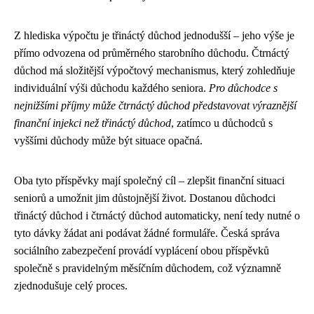
Z hlediska výpočtu je třináctý důchod jednodušší – jeho výše je
přímo odvozena od průměrného starobního důchodu. Čtrnáctý
důchod má složitější výpočtový mechanismus, který zohledňuje
individuální výši důchodu každého seniora.
Pro důchodce s
nejnižšími příjmy může čtrnáctý důchod představovat výraznější
finanční injekci než třináctý důchod
, zatímco u důchodců s
vyššími důchody může být situace opačná.
Oba tyto příspěvky mají společný cíl – zlepšit finanční situaci
seniorů a umožnit jim důstojnější život. Dostanou důchodci
třináctý důchod i čtrnáctý důchod automaticky, není tedy nutné o
tyto dávky žádat ani podávat žádné formuláře. Česká správa
sociálního zabezpečení provádí vyplácení obou příspěvků
společně s pravidelným měsíčním důchodem, což významně
zjednodušuje celý proces.