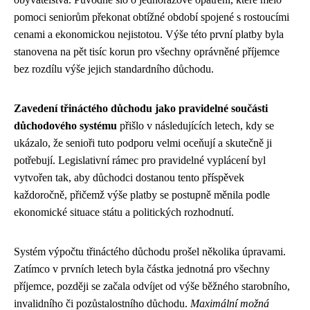
pomoci seniorům překonat obtížné období spojené s rostoucími
cenami a ekonomickou nejistotou. Výše této první platby byla
stanovena na pět tisíc korun pro všechny oprávněné příjemce
bez rozdílu výše jejich standardního důchodu.
Zavedení třináctého důchodu jako pravidelné součásti
důchodového systému
přišlo v následujících letech, kdy se
ukázalo, že senioři tuto podporu velmi oceňují a skutečně ji
potřebují. Legislativní rámec pro pravidelné vyplácení byl
vytvořen tak, aby důchodci dostanou tento příspěvek
každoročně, přičemž výše platby se postupně měnila podle
ekonomické situace státu a politických rozhodnutí.
Systém výpočtu třináctého důchodu prošel několika úpravami.
Zatímco v prvních letech byla částka jednotná pro všechny
příjemce, později se začala odvíjet od výše běžného starobního,
invalidního či pozůstalostního důchodu.
Maximální možná