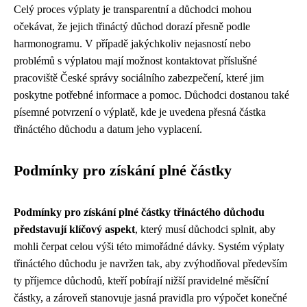
Celý proces výplaty je transparentní a důchodci mohou
očekávat, že jejich třináctý důchod dorazí přesně podle
harmonogramu. V případě jakýchkoliv nejasností nebo
problémů s výplatou mají možnost kontaktovat příslušné
pracoviště České správy sociálního zabezpečení, které jim
poskytne potřebné informace a pomoc. Důchodci dostanou také
písemné potvrzení o výplatě, kde je uvedena přesná částka
třináctého důchodu a datum jeho vyplacení.
Podmínky pro získání plné částky
Podmínky pro získání plné částky třináctého důchodu
představují klíčový aspekt
, který musí důchodci splnit, aby
mohli čerpat celou výši této mimořádné dávky. Systém výplaty
třináctého důchodu je navržen tak, aby zvýhodňoval především
ty příjemce důchodů, kteří pobírají nižší pravidelné měsíční
částky, a zároveň stanovuje jasná pravidla pro výpočet konečné