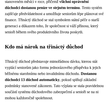
stanoveném měsíci v roce, přičemž
všichni oprávnění
důchodci dostanou peníze ve stejném termínu
. Tento systém
zajišťuje předvídatelnost a umožňuje seniorům lépe plánovat své
finance. Třináctý důchod se stal symbolem státní péče o starší
generaci a důkazem toho, že společnost si váží přínosu, který
senioři během svého produktivního života poskytli.
Kdo má nárok na třináctý důchod
Třináctý důchod představuje mimořádnou dávku, kterou stát
vyplácí seniorům jako formu jednorázového příspěvku k jejich
běžnému starobnímu nebo invalidnímu důchodu.
Dostanou
důchodci 13 důchod automaticky
, pokud splňují základní
podmínky stanovené zákonem. Tato výplata se stala pravidelnou
součástí systému důchodového zabezpečení a senioři se na ni
mohou každoročně spolehnout.