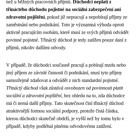
než u běžných pracovních příjmů.
Důchodci neplatí z
třináctého důchodu pojistné na sociální zabezpečení ani
zdravotní pojištění
, pokud již nepracují a nepobírají příjmy ze
zaměstnání nebo podnikání. Toto je významná výhoda oproti
aktivně pracujícím osobám, které musí ze svých příjmů odvádět
povinné pojistné. Třináctý důchod je tedy zatížen pouze daní z
příjmů, nikoliv dalšími odvody.
V případě, že důchodci současně pracují a pobírají mzdu nebo
jiný příjem ze závislé činnosti či podnikání, musí tyto příjmy
samozřejmě zdaňovat a odvádět z nich standardní pojistné.
Třináctý důchod však zůstává osvobozen od povinnosti platit
sociální a zdravotní pojištění
, bez ohledu na to, zda důchodce
má či nemá další příjmy. Tato skutečnost činí třináctý důchod
atraktivnější formou sociální podpory, protože čistá částka,
kterou důchodci skutečně obdrží, je vyšší než by tomu bylo v
případě, kdyby podléhal plnému odvodovému zatížení.