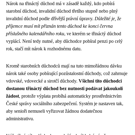
Nárok na třináctý důchod má v zásadě každý, kdo pobírá
starobní důchod, invalidní důchod třetího stupně nebo plný
invalidní důchod podle dřívější právní úpravy.
Důležité je, že
příjemce musí mít přiznán tento důchod ke konci června
příslušného kalendářního roku
, ve kterém se třináctý důchod
vyplácí. Není tedy nutné, aby důchodce pobíral penzi po celý
rok, stačí mít nárok k rozhodnému datu.
Kromě starobních důchodců mají na tuto mimořádnou dávku
nárok také osoby pobírající pozůstalostní důchody, což zahrnuje
vdovské, vdovecké a sirotčí důchody.
Všichni tito důchodci
dostanou třináctý důchod bez nutnosti podávat jakoukoli
žádost
, protože výplata probíhá automaticky prostřednictvím
České správy sociálního zabezpečení. Systém je nastaven tak,
aby senioři nemuseli vyřizovat žádnou dodatečnou
administrativu.