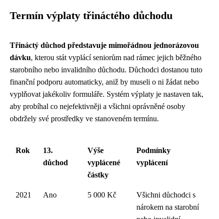
Termín výplaty třináctého důchodu
Třináctý důchod představuje mimořádnou jednorázovou
dávku
, kterou stát vyplácí seniorům nad rámec jejich běžného
starobního nebo invalidního důchodu. Důchodci dostanou tuto
finanční podporu automaticky, aniž by museli o ni žádat nebo
vyplňovat jakékoliv formuláře. Systém výplaty je nastaven tak,
aby probíhal co nejefektivněji a všichni oprávněné osoby
obdržely své prostředky ve stanoveném termínu.
Rok
13.
Výše
Podmínky
důchod
vyplácené
vyplácení
částky
2021
Ano
5 000 Kč
Všichni důchodci s
nárokem na starobní