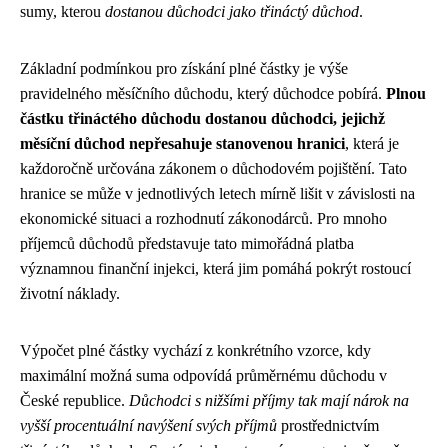
sumy, kterou
dostanou důchodci jako třináctý důchod
.
Základní podmínkou pro získání plné částky je výše
pravidelného měsíčního důchodu, který důchodce pobírá.
Plnou
částku třináctého důchodu dostanou důchodci, jejichž
měsíční důchod nepřesahuje stanovenou hranici
, která je
každoročně určována zákonem o důchodovém pojištění. Tato
hranice se může v jednotlivých letech mírně lišit v závislosti na
ekonomické situaci a rozhodnutí zákonodárců. Pro mnoho
příjemců důchodů představuje tato mimořádná platba
významnou finanční injekci, která jim pomáhá pokrýt rostoucí
životní náklady.
Výpočet plné částky vychází z konkrétního vzorce, kdy
maximální možná suma odpovídá průměrnému důchodu v
České republice.
Důchodci s nižšími příjmy tak mají nárok na
vyšší procentuální navýšení svých příjmů
prostřednictvím