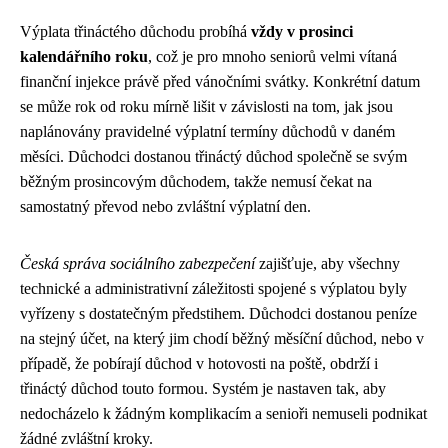
Výplata třináctého důchodu probíhá
vždy v prosinci
kalendářního roku
, což je pro mnoho seniorů velmi vítaná
finanční injekce právě před vánočními svátky. Konkrétní datum
se může rok od roku mírně lišit v závislosti na tom, jak jsou
naplánovány pravidelné výplatní termíny důchodů v daném
měsíci. Důchodci dostanou třináctý důchod společně se svým
běžným prosincovým důchodem, takže nemusí čekat na
samostatný převod nebo zvláštní výplatní den.
Česká správa sociálního zabezpečení
zajišťuje, aby všechny
technické a administrativní záležitosti spojené s výplatou byly
vyřízeny s dostatečným předstihem. Důchodci dostanou peníze
na stejný účet, na který jim chodí běžný měsíční důchod, nebo v
případě, že pobírají důchod v hotovosti na poště, obdrží i
třináctý důchod touto formou. Systém je nastaven tak, aby
nedocházelo k žádným komplikacím a senioři nemuseli podnikat
žádné zvláštní kroky.