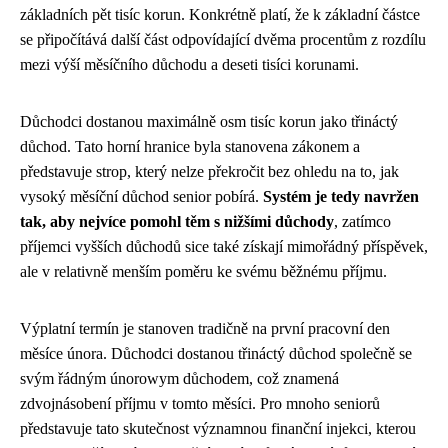
základních pět tisíc korun. Konkrétně platí, že k základní částce
se připočítává další část odpovídající dvěma procentům z rozdílu
mezi výší měsíčního důchodu a deseti tisíci korunami.
Důchodci dostanou maximálně osm tisíc korun jako třináctý
důchod. Tato horní hranice byla stanovena zákonem a
představuje strop, který nelze překročit bez ohledu na to, jak
vysoký měsíční důchod senior pobírá.
Systém je tedy navržen
tak, aby nejvíce pomohl těm s nižšími důchody
, zatímco
příjemci vyšších důchodů sice také získají mimořádný příspěvek,
ale v relativně menším poměru ke svému běžnému příjmu.
Výplatní termín je stanoven tradičně na první pracovní den
měsíce února. Důchodci dostanou třináctý důchod společně se
svým řádným únorowym důchodem, což znamená
zdvojnásobení příjmu v tomto měsíci. Pro mnoho seniorů
představuje tato skutečnost významnou finanční injekci, kterou