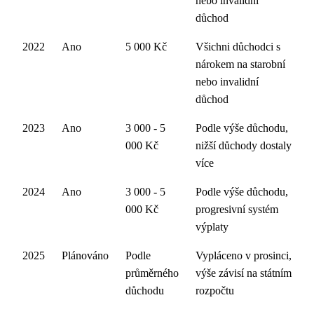
nebo invalidní
důchod
2022
Ano
5 000 Kč
Všichni důchodci s
nárokem na starobní
nebo invalidní
důchod
2023
Ano
3 000 - 5
Podle výše důchodu,
000 Kč
nižší důchody dostaly
více
2024
Ano
3 000 - 5
Podle výše důchodu,
000 Kč
progresivní systém
výplaty
2025
Plánováno
Podle
Vypláceno v prosinci,
průměrného
výše závisí na státním
důchodu
rozpočtu