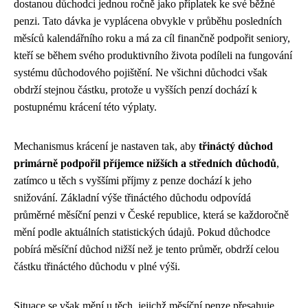
dostanou důchodci jednou ročně jako příplatek ke své běžné
penzi. Tato dávka je vyplácena obvykle v průběhu posledních
měsíců kalendářního roku a má za cíl finančně podpořit seniory,
kteří se během svého produktivního života podíleli na fungování
systému důchodového pojištění. Ne všichni důchodci však
obdrží stejnou částku, protože u vyšších penzí dochází k
postupnému krácení této výplaty.
Mechanismus krácení je nastaven tak, aby
třináctý důchod
primárně podpořil příjemce nižších a středních důchodů
,
zatímco u těch s vyššími příjmy z penze dochází k jeho
snižování. Základní výše třináctého důchodu odpovídá
průměrné měsíční penzi v České republice, která se každoročně
mění podle aktuálních statistických údajů. Pokud důchodce
pobírá měsíční důchod nižší než je tento průměr, obdrží celou
částku třináctého důchodu v plné výši.
Situace se však mění u těch, jejichž měsíční penze přesahuje