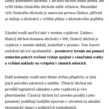
částky pobíraného důchodu. Čím nižší důchod senior pobírá, tím
vyšší částku čtrnáctého důchodu může očekávat. Maximální
výše čtrnáctého důchodu je stanovena pevnou částkou, přičemž
se snižuje u důchodců s vyššími příjmy z důchodového pojištění.
Zásadní rozdíl spočívá také v termínu vyplácení. Zatímco
třináctý důchod dostanou důchodci v létě, čtrnáctý důchod je
vyplácen v zimním období, konkrétně v prosinci. Toto časové
rozložení má své opodstatnění –
prosincový termín má pomoci
seniorům pokrýt zvýšené výdaje spojené s vánočními svátky
a vyššími náklady na vytápění v zimních měsících
.
Další podstatný rozdíl mezi těmito dvěma příspěvky se týká
jejich právního zakotvení a stability. Třináctý důchod má
pevnější legislativní základnu a jeho vyplácení je více
předvídatelné. Čtrnáctý důchod byl zaveden později a jeho
parametry podléhají častějším úpravám v závislosti na aktuální
ekonomické situaci a politických rozhodnutích.