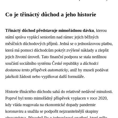
Co je třináctý důchod a jeho historie
Třináctý důchod představuje mimořádnou dávku
, kterou
státní správa vyplácí seniorům nad rámec jejich běžných
měsíčních důchodových příjmů. Jedná se o jednorázovou platbu,
která má pomoci důchodcům pokrýt zvýšené náklady a zlepšit
jejich životní úroveň. Tato finanční podpora se stala nedílnou
součástí sociálního systému České republiky a
důchodci
dostanou tento příspěvek automaticky
, aniž by museli podávat
jakékoli žádosti nebo vyplňovat další formuláře.
Historie třináctého důchodu sahá do relativně nedávné minulosti.
Poprvé byl tento mimořádný příspěvek vyplacen v roce 2020,
kdy vláda reagovala na ekonomické dopady pandemie
koronaviru a snažila se podpořit nejzranitelnější skupiny
obyvatelstva. Původně šlo o jednorázové opatření, které mělo