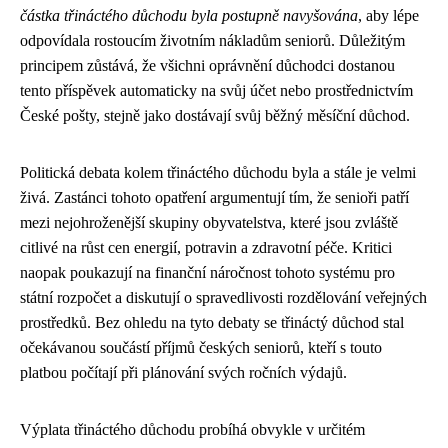
částka třináctého důchodu byla postupně navyšována
, aby lépe
odpovídala rostoucím životním nákladům seniorů. Důležitým
principem zůstává, že všichni oprávnění důchodci dostanou
tento příspěvek automaticky na svůj účet nebo prostřednictvím
České pošty, stejně jako dostávají svůj běžný měsíční důchod.
Politická debata kolem třináctého důchodu byla a stále je velmi
živá. Zastánci tohoto opatření argumentují tím, že senioři patří
mezi nejohroženější skupiny obyvatelstva, které jsou zvláště
citlivé na růst cen energií, potravin a zdravotní péče. Kritici
naopak poukazují na finanční náročnost tohoto systému pro
státní rozpočet a diskutují o spravedlivosti rozdělování veřejných
prostředků. Bez ohledu na tyto debaty se třináctý důchod stal
očekávanou součástí příjmů českých seniorů, kteří s touto
platbou počítají při plánování svých ročních výdajů.
Výplata třináctého důchodu probíhá obvykle v určitém