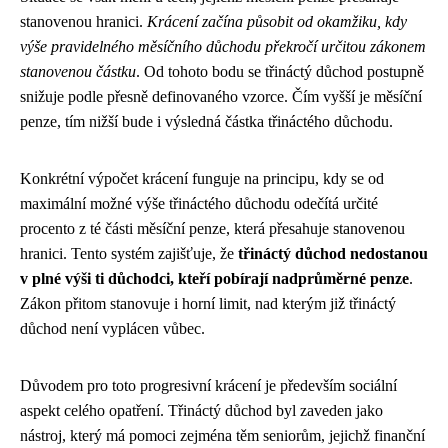
stanovenou hranici.
Krácení začína působit od okamžiku, kdy
výše pravidelného měsíčního důchodu překročí určitou zákonem
stanovenou částku
. Od tohoto bodu se třináctý důchod postupně
snižuje podle přesně definovaného vzorce. Čím vyšší je měsíční
penze, tím nižší bude i výsledná částka třináctého důchodu.
Konkrétní výpočet krácení funguje na principu, kdy se od
maximální možné výše třináctého důchodu odečítá určité
procento z té části měsíční penze, která přesahuje stanovenou
hranici. Tento systém zajišťuje, že
třináctý důchod nedostanou
v plné výši ti důchodci, kteří pobírají nadprůměrné penze
.
Zákon přitom stanovuje i horní limit, nad kterým již třináctý
důchod není vyplácen vůbec.
Důvodem pro toto progresivní krácení je především sociální
aspekt celého opatření. Třináctý důchod byl zaveden jako
nástroj, který má pomoci zejména těm seniorům, jejichž finanční