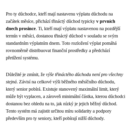
Pro ty důchodce, kteří mají nastavenu výplatu důchodu na
začátek měsíce, přichází třináctý důchod typicky
v prvních
dnech prosince
. Ti, kteří mají výplatu nastavenou na pozdější
termín v měsíci, dostanou třináctý důchod v souladu se svým
standardním výplatním dnem. Toto rozložení výplat pomáhá
rovnoměrně distribuovat finanční prostředky a předchází
přetížení systému.
Důležité je zmínit, že
výše třináctého důchodu není pro všechny
stejná
. Závisí na celkové výši běžného měsíčního důchodu,
který senior pobírá. Existuje stanovený maximální limit, který
může být vyplacen, a zároveň minimální částka, kterou důchodci
dostanou bez ohledu na to, jak nízký je jejich běžný důchod.
Tento systém má zajistit určitou míru solidarity a podpory
především pro ty seniory, kteří pobírají nižší důchody.