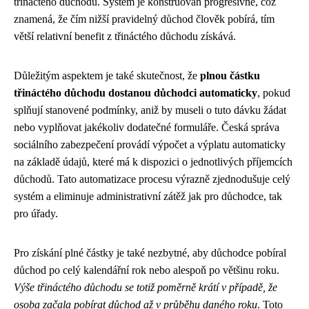
třináctého důchodu. Systém je konstruován progresivně, což
znamená, že čím nižší pravidelný důchod člověk pobírá, tím
větší relativní benefit z třináctého důchodu získává.
Důležitým aspektem je také skutečnost, že
plnou částku
třináctého důchodu dostanou důchodci automaticky
, pokud
splňují stanovené podmínky, aniž by museli o tuto dávku žádat
nebo vyplňovat jakékoliv dodatečné formuláře. Česká správa
sociálního zabezpečení provádí výpočet a výplatu automaticky
na základě údajů, které má k dispozici o jednotlivých příjemcích
důchodů. Tato automatizace procesu výrazně zjednodušuje celý
systém a eliminuje administrativní zátěž jak pro důchodce, tak
pro úřady.
Pro získání plné částky je také nezbytné, aby důchodce pobíral
důchod po celý kalendářní rok nebo alespoň po většinu roku.
Výše třináctého důchodu se totiž poměrně krátí v případě, že
osoba začala pobírat důchod až v průběhu daného roku
. Toto