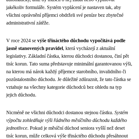
jakékoliv formuláře. Systém vyplácení je nastaven tak, aby
všichni oprávnění příjemci obdrželi své peníze bez zbytečné
administrativní zátěže.
V roce 2024 se
výše třináctého důchodu vypočítává podle
jasně stanovených pravidel
, která vycházejí z aktuální
legislativy. Základní částka, kterou důchodci dostanou, činí pět
tisíc korun. Tato suma představuje minimální garantovanou výši,
na kterou má nárok každý příjemce starobního, invalidního či
pozůstalostního důchodu. Je důležité zdůraznit, že tato částka se
vztahuje na všechny kategorie důchodců bez ohledu na typ
jejich důchodu.
Nicméně ne všichni důchodci dostanou stejnou částku.
Systém
výpočtu zohledňuje výši řádného měsíčního důchodu každého
jednotlivce
. Pokud je měsíční důchod seniora vyšší než deset
tisíc korun, může celková výše třináctého důchodu přesáhnout