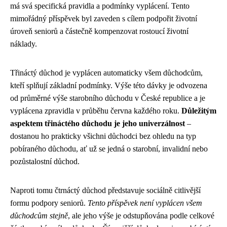
má svá specifická pravidla a podmínky vyplácení. Tento
mimořádný příspěvek byl zaveden s cílem podpořit životní
úroveň seniorů a částečně kompenzovat rostoucí životní
náklady.
Třináctý důchod je vyplácen automaticky všem důchodcům,
kteří splňují základní podmínky. Výše této dávky je odvozena
od průměrné výše starobního důchodu v České republice a je
vyplácena zpravidla v průběhu června každého roku.
Důležitým
aspektem třináctého důchodu je jeho univerzálnost
–
dostanou ho prakticky všichni důchodci bez ohledu na typ
pobíraného důchodu, ať už se jedná o starobní, invalidní nebo
pozůstalostní důchod.
Naproti tomu čtrnáctý důchod představuje sociálně citlivější
formu podpory seniorů.
Tento příspěvek není vyplácen všem
důchodcům stejně
, ale jeho výše je odstupňována podle celkové