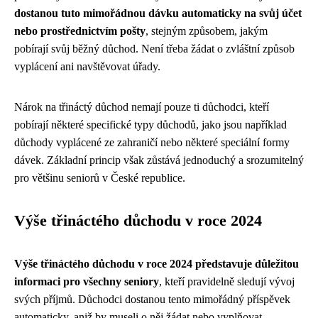
dostanou tuto mimořádnou dávku automaticky na svůj účet
nebo prostřednictvím pošty
, stejným způsobem, jakým
pobírají svůj běžný důchod. Není třeba žádat o zvláštní způsob
vyplácení ani navštěvovat úřady.
Nárok na třináctý důchod nemají pouze ti důchodci, kteří
pobírají některé specifické typy důchodů, jako jsou například
důchody vyplácené ze zahraničí nebo některé speciální formy
dávek. Základní princip však zůstává jednoduchý a srozumitelný
pro většinu seniorů v České republice.
Výše třináctého důchodu v roce 2024
Výše třináctého důchodu v roce 2024 představuje důležitou
informaci pro všechny seniory
, kteří pravidelně sledují vývoj
svých příjmů. Důchodci dostanou tento mimořádný příspěvek
automaticky, aniž by museli o něj žádat nebo vyplňovat