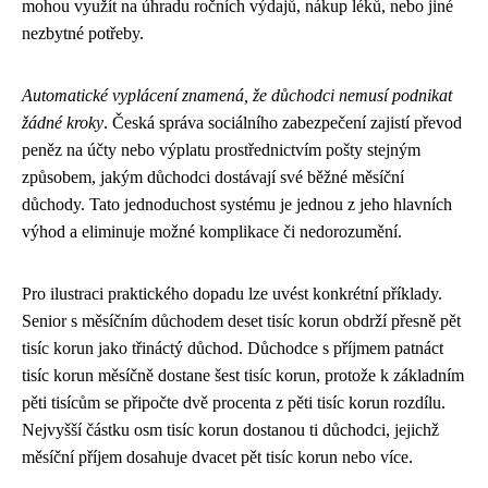
mohou využít na úhradu ročních výdajů, nákup léků, nebo jiné
nezbytné potřeby.
Automatické vyplácení znamená, že důchodci nemusí podnikat
žádné kroky
. Česká správa sociálního zabezpečení zajistí převod
peněz na účty nebo výplatu prostřednictvím pošty stejným
způsobem, jakým důchodci dostávají své běžné měsíční
důchody. Tato jednoduchost systému je jednou z jeho hlavních
výhod a eliminuje možné komplikace či nedorozumění.
Pro ilustraci praktického dopadu lze uvést konkrétní příklady.
Senior s měsíčním důchodem deset tisíc korun obdrží přesně pět
tisíc korun jako třináctý důchod. Důchodce s příjmem patnáct
tisíc korun měsíčně dostane šest tisíc korun, protože k základním
pěti tisícům se připočte dvě procenta z pěti tisíc korun rozdílu.
Nejvyšší částku osm tisíc korun dostanou ti důchodci, jejichž
měsíční příjem dosahuje dvacet pět tisíc korun nebo více.