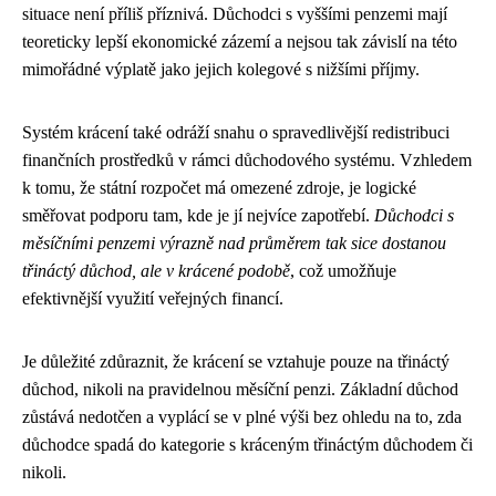
situace není příliš příznivá. Důchodci s vyššími penzemi mají
teoreticky lepší ekonomické zázemí a nejsou tak závislí na této
mimořádné výplatě jako jejich kolegové s nižšími příjmy.
Systém krácení také odráží snahu o spravedlivější redistribuci
finančních prostředků v rámci důchodového systému. Vzhledem
k tomu, že státní rozpočet má omezené zdroje, je logické
směřovat podporu tam, kde je jí nejvíce zapotřebí.
Důchodci s
měsíčními penzemi výrazně nad průměrem tak sice dostanou
třináctý důchod, ale v krácené podobě
, což umožňuje
efektivnější využití veřejných financí.
Je důležité zdůraznit, že krácení se vztahuje pouze na třináctý
důchod, nikoli na pravidelnou měsíční penzi. Základní důchod
zůstává nedotčen a vyplácí se v plné výši bez ohledu na to, zda
důchodce spadá do kategorie s kráceným třináctým důchodem či
nikoli.