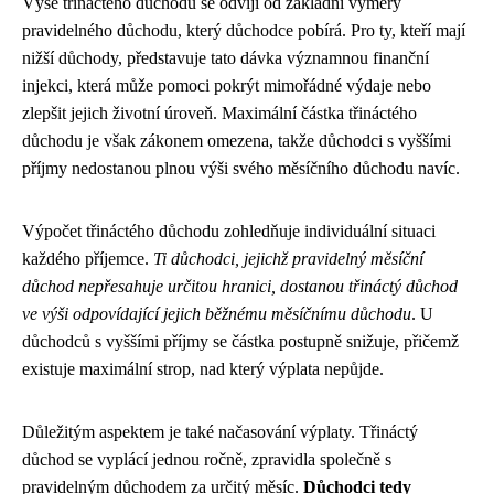
Výše třináctého důchodu se odvíjí od základní výměry
pravidelného důchodu, který důchodce pobírá. Pro ty, kteří mají
nižší důchody, představuje tato dávka významnou finanční
injekci, která může pomoci pokrýt mimořádné výdaje nebo
zlepšit jejich životní úroveň. Maximální částka třináctého
důchodu je však zákonem omezena, takže důchodci s vyššími
příjmy nedostanou plnou výši svého měsíčního důchodu navíc.
Výpočet třináctého důchodu zohledňuje individuální situaci
každého příjemce.
Ti důchodci, jejichž pravidelný měsíční
důchod nepřesahuje určitou hranici, dostanou třináctý důchod
ve výši odpovídající jejich běžnému měsíčnímu důchodu
. U
důchodců s vyššími příjmy se částka postupně snižuje, přičemž
existuje maximální strop, nad který výplata nepůjde.
Důležitým aspektem je také načasování výplaty. Třináctý
důchod se vyplácí jednou ročně, zpravidla společně s
pravidelným důchodem za určitý měsíc.
Důchodci tedy