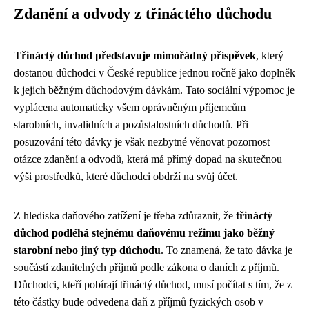
Zdanění a odvody z třináctého důchodu
Třináctý důchod představuje mimořádný příspěvek
, který
dostanou důchodci v České republice jednou ročně jako doplněk
k jejich běžným důchodovým dávkám. Tato sociální výpomoc je
vyplácena automaticky všem oprávněným příjemcům
starobních, invalidních a pozůstalostních důchodů. Při
posuzování této dávky je však nezbytné věnovat pozornost
otázce zdanění a odvodů, která má přímý dopad na skutečnou
výši prostředků, které důchodci obdrží na svůj účet.
Z hlediska daňového zatížení je třeba zdůraznit, že
třináctý
důchod podléhá stejnému daňovému režimu jako běžný
starobní nebo jiný typ důchodu
. To znamená, že tato dávka je
součástí zdanitelných příjmů podle zákona o daních z příjmů.
Důchodci, kteří pobírají třináctý důchod, musí počítat s tím, že z
této částky bude odvedena daň z příjmů fyzických osob v