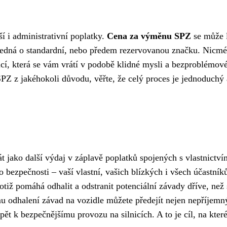
í i administrativní poplatky.
Cena za výměnu SPZ
se může l
jedná o standardní, nebo předem rezervovanou značku. Nicmé
icí, která se vám vrátí v podobě klidné mysli a bezproblémov
PZ z jakéhokoli důvodu, věřte, že celý proces je jednoduchý 
 jako další výdaj v záplavě poplatků spojených s vlastnictví
do bezpečnosti – vaší vlastní, vašich blízkých i všech účastník
otiž pomáhá odhalit a odstranit potenciální závady dříve, než 
u odhalení závad na vozidle můžete předejít nejen nepříjem
t k bezpečnějšímu provozu na silnicích. A to je cíl, na kter