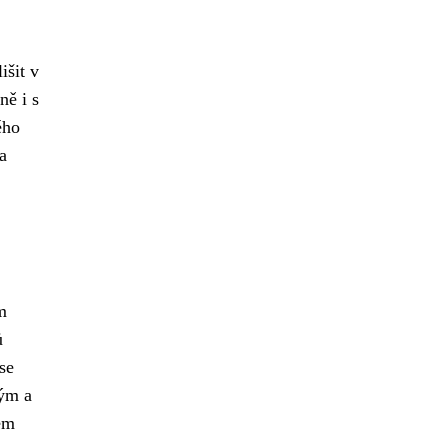
išit v
ně i s
ého
a
m
ů
se
ným a
ém