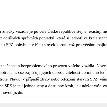
 značky vozidla je po celé České republice stejná, existují m
z odlišných správních poplatků, které si jednotlivé kraje stano
ěnu SPZ pohybuje v řádu stovek korun, což pro většinu majite
 bezpečnosti a bezproblémového provozu vašeho vozidla. Nové
potřebení, což zajišťuje jejich dobrou čitelnost po mnoho let.
kontrole. Navíc, v případě ztráty nebo odcizení starých SPZ, vá
na SPZ je tak jednoduchý a dostupný krok, jak udržet vaše vo
lémovou jízdu.