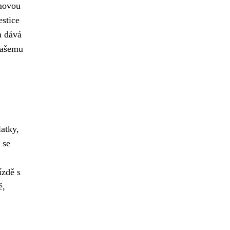
émovou
estice
m dává
 vašemu
atky,
se
ízdě s
ě,