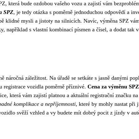
 SPZ, která bude ozdobou vašeho vozu a zajistí vám bezprobl
na SPZ
, je tedy otázka s poměrně jednoduchou odpovědí a inv
 klidné mysli a jistoty na silnicích. Navíc, výměna SPZ vá
čky, například s vlastní kombinací písmen a čísel, a dodat tak
 náročná záležitost. Na úřadě se setkáte s jasně danými popl
u registrace vozidla poměrně příznivé.
Cena za výměnu SPZ
ce, která vám zajistí platnou a aktuální registrační značku na
ípadné komplikace a nepříjemnosti
, které by mohly nastat při j
zidlo svěží vzhled a vy budete mít dobrý pocit z jízdy v aut