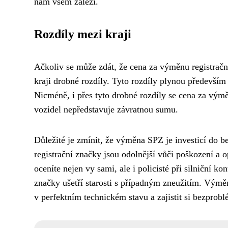
nám všem záleží.
Rozdíly mezi kraji
Ačkoliv se může zdát, že cena za výměnu registrační
kraji drobné rozdíly. Tyto rozdíly plynou především 
Nicméně, i přes tyto drobné rozdíly se cena za vým
vozidel nepředstavuje závratnou sumu.
Důležité je zmínit, že výměna SPZ je investicí do
registrační značky jsou odolnější vůči poškození a o
oceníte nejen vy sami, ale i policisté při silniční 
značky ušetří starosti s případným zneužitím. Výmě
v perfektním technickém stavu a zajistit si bezprob