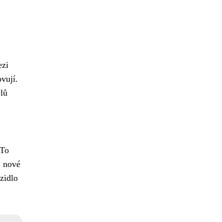
ezi
vují.
lů
 To
m nové
zidlo