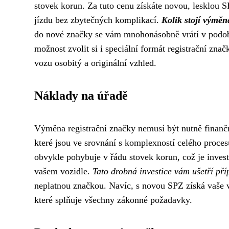
stovek korun. Za tuto cenu získáte novou, lesklou
jízdu bez zbytečných komplikací.
Kolik stojí výmě
do nové značky se vám mnohonásobně vrátí v podobě
možnost zvolit si i speciální formát registrační zna
vozu osobitý a originální vzhled.
Náklady na úřadě
Výměna registrační značky nemusí být nutně finančně
které jsou ve srovnání s komplexností celého proces
obvykle pohybuje v řádu stovek korun, což je investi
vašem vozidle.
Tato drobná investice vám ušetří př
neplatnou značkou. Navíc, s novou SPZ získá vaše vo
které splňuje všechny zákonné požadavky.