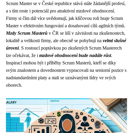
Scrum Master se v České republice stává stále žádanější profesí,
a s tím roste i potenciál pro atraktivní mzdové ohodnocení.
Firmy si čím dál více uvědomují, jak klíčovou roli hraje Scrum
Master v efektivním fungování a dosahovaní cílů agilních týmů.
Mzdy Scrum Masterů
v ČR se liší v závislosti na zkušenostech,
lokalitě a velikosti firmy, ale obecně se pohybují na
velmi slušné
úrovni
. S rostoucí poptávkou po zkušených Scrum Masterech
lze očekávat, že i
mzdové ohodnocení bude nadále růst
.
Inspirací mohou být i příběhy Scrum Masterů, kteří se díky
svým znalostem a dovednostem vypracovali na seniorní pozice s
nadstandardními platy a stali se uznávanými lídry ve svých
oborech.