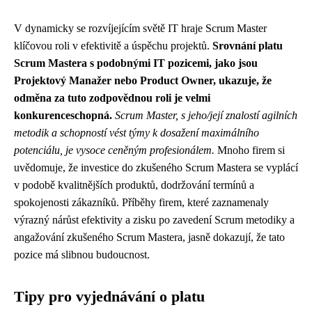
V dynamicky se rozvíjejícím světě IT hraje Scrum Master
klíčovou roli v efektivitě a úspěchu projektů.
Srovnání platu
Scrum Mastera s podobnými IT pozicemi, jako jsou
Projektový Manažer nebo Product Owner, ukazuje, že
odměna za tuto zodpovědnou roli je velmi
konkurenceschopná.
Scrum Master, s jeho/její znalostí agilních
metodik a schopností vést týmy k dosažení maximálního
potenciálu, je vysoce ceněným profesionálem.
Mnoho firem si
uvědomuje, že investice do zkušeného Scrum Mastera se vyplácí
v podobě kvalitnějších produktů, dodržování termínů a
spokojenosti zákazníků. Příběhy firem, které zaznamenaly
výrazný nárůst efektivity a zisku po zavedení Scrum metodiky a
angažování zkušeného Scrum Mastera, jasně dokazují, že tato
pozice má slibnou budoucnost.
Tipy pro vyjednávání o platu