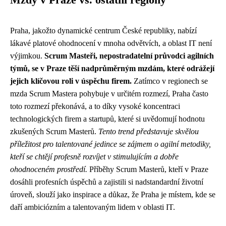
Mzdy v Praze vs. ostatní regiony
Praha, jakožto dynamické centrum České republiky, nabízí
lákavé platové ohodnocení v mnoha odvětvích, a oblast IT není
výjimkou.
Scrum Masteři, nepostradatelní průvodci agilních
týmů, se v Praze těší nadprůměrným mzdám, které odrážejí
jejich klíčovou roli v úspěchu firem.
Zatímco v regionech se
mzda Scrum Mastera pohybuje v určitém rozmezí, Praha často
toto rozmezí překonává, a to díky vysoké koncentraci
technologických firem a startupů, které si uvědomují hodnotu
zkušených Scrum Masterů.
Tento trend představuje skvělou
příležitost pro talentované jedince se zájmem o agilní metodiky,
kteří se chtějí profesně rozvíjet v stimulujícím a dobře
ohodnoceném prostředí.
Příběhy Scrum Masterů, kteří v Praze
dosáhli profesních úspěchů a zajistili si nadstandardní životní
úroveň, slouží jako inspirace a důkaz, že Praha je místem, kde se
daří ambiciózním a talentovaným lidem v oblasti IT.