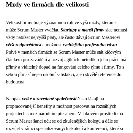
Mzdy ve firmách dle velikosti
Velikost firmy hraje významnou roli ve výši mzdy, kterou si
může Scrum Master vydělat.
Startupy a menší firmy
sice nemusí
vždy nabízet nejvyšší platy, ale často dávají Scrum Masterovi
větší zodpovědnost
a možnost
rychlejšího profesního růstu
.
Právě v menších firmách se Scrum Master může stát klčovým
článkem pro zavádění a rozvoj agilních metodik a jeho práce má
přímý a viditelný dopad na fungování celého týmu i firmy. To s
sebou přináší nejen osobní satisfakci, ale i skvělé reference do
budoucna.
Naopak
velké a zavedené společnosti
často lákají na
propracovanější benefity a možnost pracovat na rozsáhlých
projektech s mezinárodním přesahem. V takovém prostředí má
Scrum Master šanci učit se od zkušenějších kolegů a dále se
rozvíjet v rámci specializovaných školení a konferencí, které si