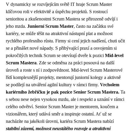
V dynamicky se rozvíjejícím světě IT hraje Scrum Master
klíčovou roli v efektivitě a úspěchu projektů. S rostoucí
senioritou a zkušenostmi Scrum Mastera se přirozeně odvíjí i
jeho mzda.
Juniorní Scrum Master
, často na začátku své
kariéry, se může těšit na atraktivní nástupní plat a možnost
rychlého profesního růstu. Firmy si cení jejich nadšení, chuti učit
se a přinášet nové nápady. S přibývající praxí a osvojením si
pokročilých technik Scrum se otevírají dveře k pozici
Mid-level
Scrum Mastera
. Zde se odměna za práci posouvá na další
úroveň a roste s ní i zodpovědnost. Mid-level Scrum Masterové
řídí komplexnější projekty, mentorují juniorní kolegy a aktivně
se podílejí na utváření agilní kultury v rámci firmy.
Vrcholem
kariérního žebříčku je pak pozice Senior Scrum Mastera.
Ta
s sebou nese nejen vysokou mzdu, ale i respekt a uznání v rámci
celého odvětví. Senior Scrum Master je mentorem, koučem a
vizionářem, který udává směr a inspiruje ostatní. Ať už se
nacházíte na jakékoli úrovni, kariéra Scrum Mastera nabízí
stabilní zázemí, možnost neustálého rozvoje a atraktivní