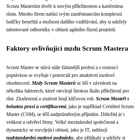
Scrum Masterům dveře k novým příležitostem a kariérnímu
růstu. Mnoho firem nabízí svým zaměstnancům komplexní
balíčky benefitů a možnost dalšího vzdělávání, aby si udržely
talentované odborníky v oblasti agilního řízení projektů.
Faktory ovlivňující mzdu Scrum Mastera
Scrum Master se stává stále žádanější profesí a s rostoucí
poptávkou se zvyšuje i potenciál pro atraktivní mzdové
ohodnocení.
Mzdy Scrum Masterů
se liší v závislosti na
několika faktorech, které otevírají širokou škálu příležitostí pro
růst. Zkušenosti a znalosti hrají klíčovou roli.
Scrum Masteři s
bohatou praxí a certifikacemi
, jako je například Certified Scrum
Master (CSM), se těší nadprůměrným příjmům. Důležitá je i
velikost a odvětví firmy. Velké mezinárodní společnosti a
dynamicky se rozvíjející oblasti, jako je IT, nabízejí
nadstandardní mzdové podmínky
, aby přilákaly a udržely si