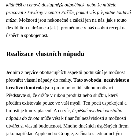
klidnější a cenově dostupnější odpočinek, nebo že můžete
pracovat z kavárny v centru Paříže, pokud vás přepadne toulavá
múza.
Možnosti jsou nekonečné a záleží jen na nás, jak s touto
flexibilitou naložíme a jak ji proměníme v náš osobní recept na
úspěch a spokojenost.
Realizace vlastních nápadů
Jedním z nejvíce obohacujících aspektů podnikání je možnost
přetvářet vlastní nápady do reality.
Tato svoboda, nezávislost a
kreativní kontrola
jsou pro mnoho lidí silnou motivací.
Představte si, že držíte v rukou produkt nebo službu, která
předtím existovala pouze ve vaší mysli. Ten pocit uspokojení a
hrdosti je k nezaplacení. A co víc,
úspěšné uvedení vlastního
nápadu do života
může vést k finanční nezávislosti a možnosti
utvářet si vlastní budoucnost. Mnoho dnešních úspěšných firem,
jako například Apple nebo Google, začínalo s jednoduchým