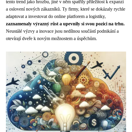
tento trend jako hrozbu, jiné v něm spatřily příležitost k expanzi
a oslovení nových zákazníků. Ty firmy, které se dokázaly rychle
adaptovat a investovat do online platforem a logistiky,
zaznamenaly výrazný růst a upevnily si svou pozici na trhu.
Neustálé výzvy a inovace jsou nedílnou součástí podnikání a
otevírají dveře k novým možnostem a úspěchům.