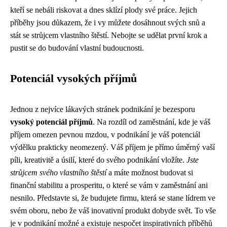
kteří se nebáli riskovat a dnes sklízí plody své práce. Jejich
příběhy jsou důkazem, že i vy můžete dosáhnout svých snů a
stát se strůjcem vlastního štěstí. Nebojte se udělat první krok a
pustit se do budování vlastní budoucnosti.
Potenciál vysokých příjmů
Jednou z nejvíce lákavých stránek podnikání je bezesporu
vysoký potenciál příjmů
. Na rozdíl od zaměstnání, kde je váš
příjem omezen pevnou mzdou, v podnikání je váš potenciál
výdělku prakticky neomezený. Váš příjem je přímo úměrný vaší
píli, kreativitě a úsilí, které do svého podnikání vložíte.
Jste
strůjcem svého vlastního štěstí
a máte možnost budovat si
finanční stabilitu a prosperitu, o které se vám v zaměstnání ani
nesnilo. Představte si, že budujete firmu, která se stane lídrem ve
svém oboru, nebo že váš inovativní produkt dobyde svět. To vše
je v podnikání možné a existuje nespočet inspirativních příběhů