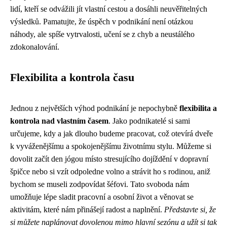
lidí, kteří se odvážili jít vlastní cestou a dosáhli neuvěřitelných
výsledků. Pamatujte, že úspěch v podnikání není otázkou
náhody, ale spíše vytrvalosti, učení se z chyb a neustálého
zdokonalování.
Flexibilita a kontrola času
Jednou z největších výhod podnikání je nepochybně
flexibilita a
kontrola nad vlastním časem
. Jako podnikatelé si sami
určujeme, kdy a jak dlouho budeme pracovat, což otevírá dveře
k vyváženějšímu a spokojenějšímu životnímu stylu. Můžeme si
dovolit začít den jógou místo stresujícího dojíždění v dopravní
špičce nebo si vzít odpoledne volno a strávit ho s rodinou, aniž
bychom se museli zodpovídat šéfovi. Tato svoboda nám
umožňuje lépe sladit pracovní a osobní život a věnovat se
aktivitám, které nám přinášejí radost a naplnění.
Představte si, že
si můžete naplánovat dovolenou mimo hlavní sezónu a užít si tak