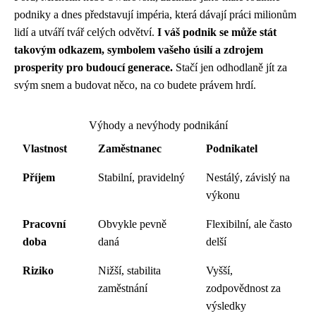
podniky a dnes představují impéria, která dávají práci milionům
lidí a utváří tvář celých odvětví.
I váš podnik se může stát
takovým odkazem, symbolem vašeho úsilí a zdrojem
prosperity pro budoucí generace.
Stačí jen odhodlaně jít za
svým snem a budovat něco, na co budete právem hrdí.
Výhody a nevýhody podnikání
Vlastnost
Zaměstnanec
Podnikatel
Příjem
Stabilní, pravidelný
Nestálý, závislý na
výkonu
Pracovní
Obvykle pevně
Flexibilní, ale často
doba
daná
delší
Riziko
Nižší, stabilita
Vyšší,
zaměstnání
zodpovědnost za
výsledky