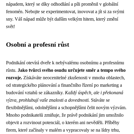
nápadem, který se díky odhodlání a píli proměnil v globální
fenomén. Nebojte se experimentovat, inovovat a jít si za svými
sny. Váš nápad může být dalším velkým hitem, který změní
svět!
Osobní a profesní růst
Podnikání otevírá dveře k nebývalému osobnímu a profesnímu
růstu.
Jako tvůrci svého osudu určujete směr a tempo svého
rozvoje.
Získáváte neocenitelné zkušenosti v mnoha oblastech,
od strategického plánování a finančního řízení po marketing a
budování vztahů se zákazníky.
Každý úspěch, ale i překonaná
výzva, prohlubují vaše znalosti a dovednosti.
Stáváte se
flexibilnějšími, odolnějšími a schopnějšími čelit novým výzvám.
Mnoho podnikatelů zmiňuje, že právě podnikání jim umožnilo
objevit a rozvinout potenciál, o kterém ani nevěděli. Příběhy
firem, které začínaly v malém a vypracovaly se na lídry trhu,