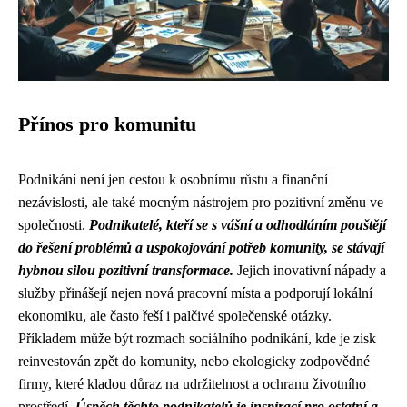
Přínos pro komunitu
Podnikání není jen cestou k osobnímu růstu a finanční
nezávislosti, ale také mocným nástrojem pro pozitivní změnu ve
společnosti.
Podnikatelé, kteří se s vášní a odhodláním pouštějí
do řešení problémů a uspokojování potřeb komunity, se stávají
hybnou silou pozitivní transformace.
Jejich inovativní nápady a
služby přinášejí nejen nová pracovní místa a podporují lokální
ekonomiku, ale často řeší i palčivé společenské otázky.
Příkladem může být rozmach sociálního podnikání, kde je zisk
reinvestován zpět do komunity, nebo ekologicky zodpovědné
firmy, které kladou důraz na udržitelnost a ochranu životního
prostředí.
Úspěch těchto podnikatelů je inspirací pro ostatní a