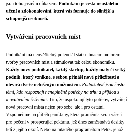
jsou toho jasným důkazem.
Podnikání je cesta neustálého
učení a zdokonalování, která vás formuje do silnější a
schopnější osobnosti.
Vytváření pracovních míst
Podnikání má neuvěřitelný potenciál stát se hnacím motorem
tvorby pracovních míst a stimulovat tak celou ekonomiku.
Každý nový podnikatel, každý startup, každý malý či velký
podnik, který vznikne, s sebou přináší nové příležitosti a
otevírá dveře netušeným možnostem.
Podnikatelé jsou často
těmi, kdo rozpoznají nenaplněné potřeby na trhu a přijdou s
inovativními řešeními.
Tím, že uspokojují tyto potřeby, vytvářejí
nová pracovní místa nejen pro sebe, ale i pro ostatní.
Vzpomeňme na příběh paní Jany, která proměnila svou vášeň
pro pečení v prosperující pekárnu, jež dnes zaměstnává desítky
lidí z jejího okolí. Nebo na mladého programátora Petra, jehož