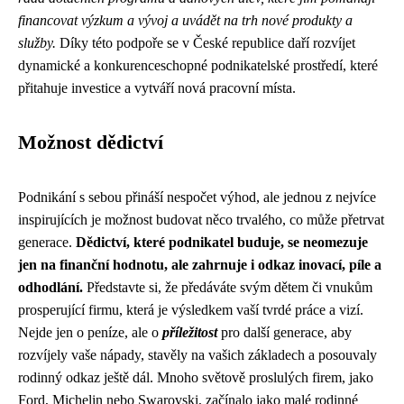
financovat výzkum a vývoj a uvádět na trh nové produkty a
služby.
Díky této podpoře se v České republice daří rozvíjet
dynamické a konkurenceschopné podnikatelské prostředí, které
přitahuje investice a vytváří nová pracovní místa.
Možnost dědictví
Podnikání s sebou přináší nespočet výhod, ale jednou z nejvíce
inspirujících je možnost budovat něco trvalého, co může přetrvat
generace.
Dědictví, které podnikatel buduje, se neomezuje
jen na finanční hodnotu, ale zahrnuje i odkaz inovací, píle a
odhodlání.
Představte si, že předáváte svým dětem či vnukům
prosperující firmu, která je výsledkem vaší tvrdé práce a vizí.
Nejde jen o peníze, ale o
příležitost
pro další generace, aby
rozvíjely vaše nápady, stavěly na vašich základech a posouvaly
rodinný odkaz ještě dál. Mnoho světově proslulých firem, jako
Ford, Michelin nebo Swarovski, začínalo jako malé rodinné