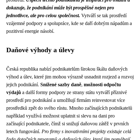
dokazuje, že podnikání může být prospěšné nejen pro
jednotlivce, ale pro celou společnost.
Vytváří se tak prostředí
vzájemné podpory a spolupráce, kde se daří dobrým nápadům a
pozitivní energie násobí.
Daňové výhody a úlevy
Česká republika nabízí podnikatelům širokou škálu daňových
výhod a úlev, které jim mohou výrazně usnadnit rozjezd a rozvoj
jejich podnikání.
Snížené sazby daně
,
možnosti odpočtu
výdajů
a další formy podpory ze strany státu vytváří příznivé
prostředí pro podnikání a umožňují firmám reinvestovat více
prostředků zpět do svého růstu. Mnoho začínajících podnikatelů
například využívá možnost uplatnit si slevu na dani pro
začínající podnikatele, čímž si snižují daňovou zátěž v prvních
letech fungování.
Pro firmy s inovativními projekty existuje celá
řada dotačních programů a daňových úlev, které jim pomáhají