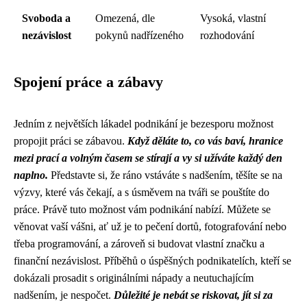
Svoboda a
Omezená, dle
Vysoká, vlastní
nezávislost
pokynů nadřízeného
rozhodování
Spojení práce a zábavy
Jedním z největších lákadel podnikání je bezesporu možnost
propojit práci se zábavou.
Když děláte to, co vás baví, hranice
mezi prací a volným časem se stírají a vy si užíváte každý den
naplno.
Představte si, že ráno vstáváte s nadšením, těšíte se na
výzvy, které vás čekají, a s úsměvem na tváři se pouštíte do
práce. Právě tuto možnost vám podnikání nabízí. Můžete se
věnovat vaší vášni, ať už je to pečení dortů, fotografování nebo
třeba programování, a zároveň si budovat vlastní značku a
finanční nezávislost. Příběhů o úspěšných podnikatelích, kteří se
dokázali prosadit s originálními nápady a neutuchajícím
nadšením, je nespočet.
Důležité je nebát se riskovat, jít si za