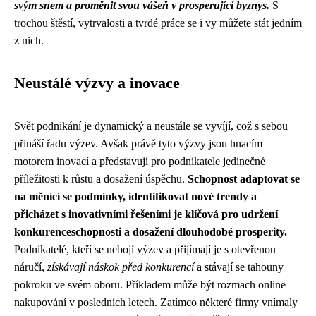
svým snem a proměnit svou vášeň v prosperující byznys.
S
trochou štěstí, vytrvalosti a tvrdé práce se i vy můžete stát jedním
z nich.
Neustálé výzvy a inovace
Svět podnikání je dynamický a neustále se vyvíjí, což s sebou
přináší řadu výzev. Avšak právě tyto výzvy jsou hnacím
motorem inovací a představují pro podnikatele jedinečné
příležitosti k růstu a dosažení úspěchu.
Schopnost adaptovat se
na měnící se podmínky, identifikovat nové trendy a
přicházet s inovativními řešeními je klíčová pro udržení
konkurenceschopnosti a dosažení dlouhodobé prosperity.
Podnikatelé, kteří se nebojí výzev a přijímají je s otevřenou
náručí,
získávají náskok před konkurencí
a stávají se tahouny
pokroku ve svém oboru. Příkladem může být rozmach online
nakupování v posledních letech. Zatímco některé firmy vnímaly