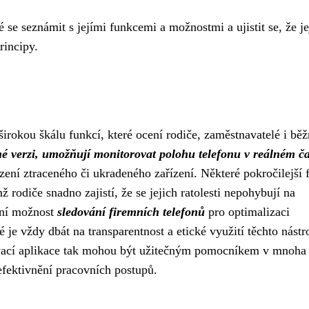
é se seznámit s jejími funkcemi a možnostmi a ujistit se, že je
rincipy.
rokou škálu funkcí, které ocení rodiče, zaměstnavatelé i běž
tné verzi, umožňují monitorovat polohu telefonu v reálném č
ezení ztraceného či ukradeného zařízení. Některé pokročilejší 
mž rodiče snadno zajistí, že se jejich ratolesti nepohybují na
ení možnost
sledování firemních telefonů
pro optimalizaci
 je vždy dbát na transparentnost a etické využití těchto nástro
dovací aplikace tak mohou být užitečným pomocníkem v mnoha
zefektivnění pracovních postupů.