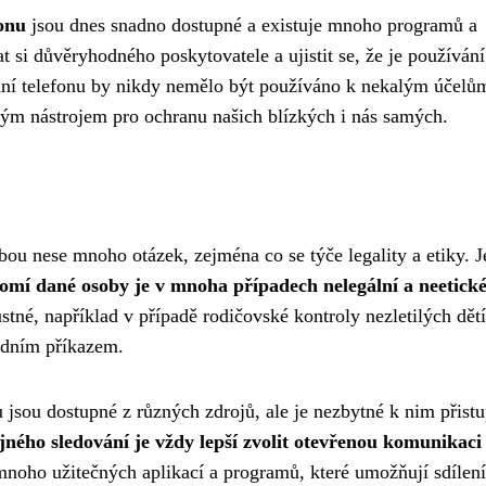
onu
jsou dnes snadno dostupné a existuje mnoho programů a
rat si důvěryhodného poskytovatele a ujistit se, že je používání
ání telefonu by nikdy nemělo být používáno k nekalým účelům
ným nástrojem pro ochranu našich blízkých i nás samých.
bou nese mnoho otázek, zejména co se týče legality a etiky. J
domí dané osoby je v mnoha případech nelegální a neetick
stné, například v případě rodičovské kontroly nezletilých dět
oudním příkazem.
 jsou dostupné z různých zdrojů, ale je nezbytné k nim přist
jného sledování je vždy lepší zvolit otevřenou komunikaci
noho užitečných aplikací a programů, které umožňují sdílení