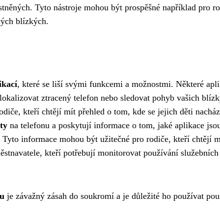
stněných. Tyto nástroje mohou být prospěšné například pro ro
vých blízkých.
ikací
, které se liší svými funkcemi a možnostmi. Některé apl
okalizovat ztracený telefon nebo sledovat pohyb vašich blíz
iče, kteří chtějí mít přehled o tom, kde se jejich děti nacház
ty
na telefonu a poskytují informace o tom, jaké aplikace jso
Tyto informace mohou být užitečné pro rodiče, kteří chtějí m
ěstnavatele, kteří potřebují monitorovat používání služebních
nu
je závažný zásah do soukromí a je důležité ho používat pou