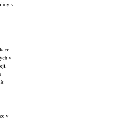
diny s
ikace
kých v
ejí.
u
ít
ze v