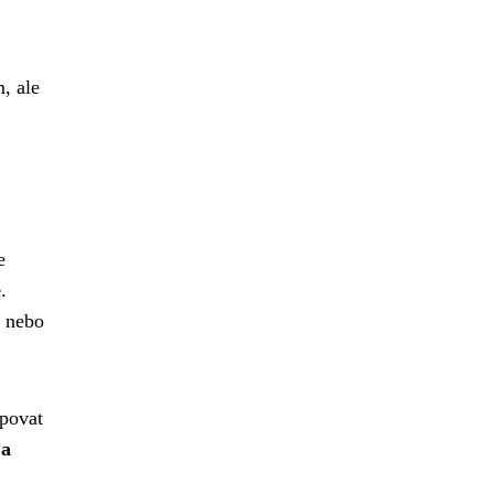
, ale
e
é
.
í nebo
upovat
 a