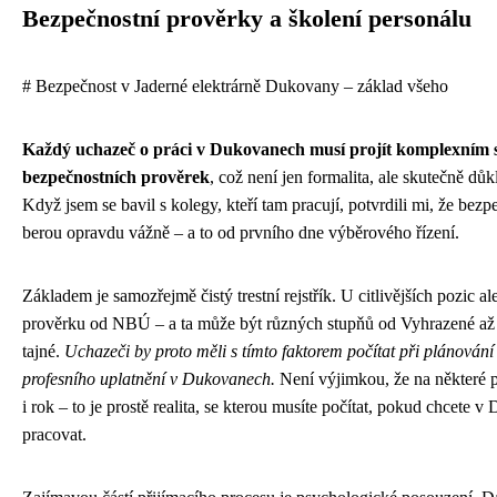
Bezpečnostní prověrky a školení personálu
# Bezpečnost v Jaderné elektrárně Dukovany – základ všeho
Každý uchazeč o práci v Dukovanech musí projít komplexním
bezpečnostních prověrek
, což není jen formalita, ale skutečně dů
Když jsem se bavil s kolegy, kteří tam pracují, potvrdili mi, že bezp
berou opravdu vážně – a to od prvního dne výběrového řízení.
Základem je samozřejmě čistý trestní rejstřík. U citlivějších pozic al
prověrku od NBÚ – a ta může být různých stupňů od Vyhrazené až 
tajné.
Uchazeči by proto měli s tímto faktorem počítat při plánování
profesního uplatnění v Dukovanech.
Není výjimkou, že na některé 
i rok – to je prostě realita, se kterou musíte počítat, pokud chcete 
pracovat.