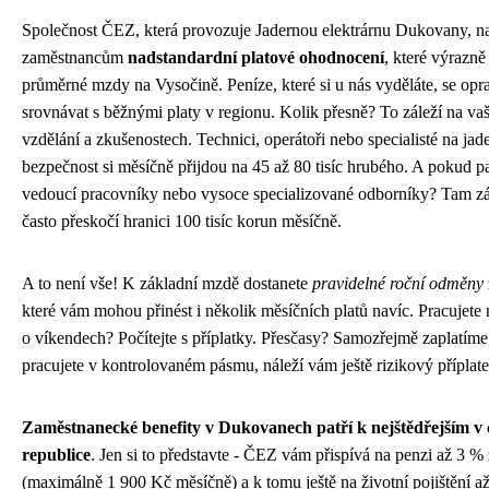
Společnost ČEZ, která provozuje Jadernou elektrárnu Dukovany, n
zaměstnancům
nadstandardní platové ohodnocení
, které výrazně
průměrné mzdy na Vysočině. Peníze, které si u nás vyděláte, se opr
srovnávat s běžnými platy v regionu. Kolik přesně? To záleží na vaš
vzdělání a zkušenostech. Technici, operátoři nebo specialisté na jad
bezpečnost si měsíčně přijdou na 45 až 80 tisíc hrubého. A pokud pa
vedoucí pracovníky nebo vysoce specializované odborníky? Tam z
často přeskočí hranici 100 tisíc korun měsíčně.
A to není vše! K základní mzdě dostanete
pravidelné roční odměny
které vám mohou přinést i několik měsíčních platů navíc. Pracujet
o víkendech? Počítejte s příplatky. Přesčasy? Samozřejmě zaplatím
pracujete v kontrolovaném pásmu, náleží vám ještě rizikový příplate
Zaměstnanecké benefity v Dukovanech patří k nejštědřejším v 
republice
. Jen si to představte - ČEZ vám přispívá na penzi až 3 
(maximálně 1 900 Kč měsíčně) a k tomu ještě na životní pojištění 