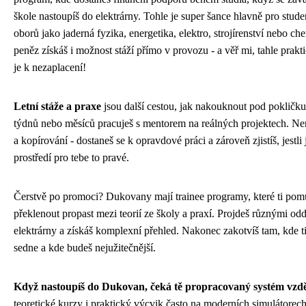
škole nastoupíš do elektrárny. Tohle je super šance hlavně pro stud
oborů jako jaderná fyzika, energetika, elektro, strojírenství nebo c
peněz získáš i možnost stáží přímo v provozu - a věř mi, tahle prakt
je k nezaplacení!
Letní stáže a praxe
jsou další cestou, jak nakouknout pod pokličku
týdnů nebo měsíců pracuješ s mentorem na reálných projektech. Nen
a kopírování - dostaneš se k opravdové práci a zároveň zjistíš, jestli 
prostředí pro tebe to pravé.
Čerstvě po promoci? Dukovany mají trainee programy, které ti po
překlenout propast mezi teorií ze školy a praxí. Projdeš různými od
elektrárny a získáš komplexní přehled. Nakonec zakotvíš tam, kde ti
sedne a kde budeš nejužitečnější.
Když nastoupíš do Dukovan, čeká tě propracovaný systém vzd
teoretické kurzy i praktický výcvik často na moderních simulátorech