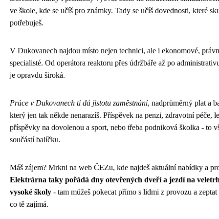
ve škole, kde se učíš pro známky. Tady se učíš dovednosti, které sk
potřebuješ.
V Dukovanech najdou místo nejen technici, ale i ekonomové, práv
specialisté. Od operátora reaktoru přes údržbáře až po administrativu
je opravdu široká.
Práce v Dukovanech ti dá jistotu zaměstnání
, nadprůměrný plat a ba
který jen tak někde nenarazíš. Příspěvek na penzi, zdravotní péče, le
příspěvky na dovolenou a sport, nebo třeba podniková školka - to v
součástí balíčku.
Máš zájem? Mrkni na web ČEZu, kde najdeš aktuální nabídky a pr
Elektrárna taky pořádá dny otevřených dveří a jezdí na veletr
vysoké školy
- tam můžeš pokecat přímo s lidmi z provozu a zeptat
co tě zajímá.