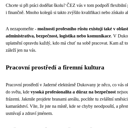
Chcete si při práci dodělat školu? ČEZ vás v tom podpoří flexibiln
i finančně. Mnoho kolegů si takto zvýšilo kvalifikaci nebo získalo a
A nezapomeňte -
možnosti profesního růstu existují také v oblas
administrativa, bezpečnost, logistika nebo komunikace
. V Duko
uplatnění opravdu každý, kdo má chuť na sobě pracovat. Kam až to
záleží jen na vás.
Pracovní prostředí a firemní kultura
Pracovní prostředí v Jaderné elektrárně Dukovany je něco, co vás 
do světa, kde
vysoká profesionalita a důraz na bezpečnost
nejsou
frázemi. Jakmile projdete branami areálu, pocítíte tu zvláštní směsici
kamarádství. Víte, že jste na místě, kde se chyby neodpouští, a přesto
usmívají a zdraví jménem.