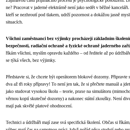
Zajímavou částí přijímacího procesu je psychologické posouzení. D
ne? Pracovat v jaderné elektrárně není jako sedět v běžné kanceláři. 
kteří se nezhroutí pod tlakem, udrží pozornost a dokážou jasně mysle
situacích.
Všichni zaměstnanci bez výjimky procházejí základním školení
bezpečnosti, radiační ochraně a fyzické ochraně jaderného zaří
říkám všichni, myslím opravdu každého – od ředitele až po údržbář
se týká všech, bez výjimky.
Představte si, že chcete být operátorem blokové dozorny. Připravte s
dva až tři roky přípravy! To není jen tak, že si přečtete manuál a jdet
jako studovat vysokou školu – teorie, praxe na simulátoru (mimoch
věrnou kopií skutečné dozorny) a nakonec státní zkoušky. Není divu,
mají pak skvělé platové ohodnocení.
Technici a údržbáři mají zase svá specifická školení. Občas si říkám, j
vůbec mají čas na samotnou práci, když pořád něco studují nebo pro