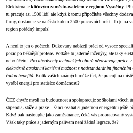
Elektrárna je
klíčovým zaměstnavatelem v regionu Vysočiny
. Př
tu pracuje asi 1500 lidí, ale když k tomu připočítáte všechny dodavat
firmy, dostanete se na číslo kolem 2500 pracovních míst. To je na 
region pořádný impuls!
A není to jen o počtech. Dukovany nabízejí práci od vysoce specia
pozic po běžnější profese. Potkáte tu jaderné inženýry, ale taky elek
nebo účetní.
Pro absolventy technických oborů představuje práce v
elektrárně atraktivní kariérní možnost s nadstandardním finanční
řadou benefitů
. Kolik vašich známých může říct, že pracují na místě
vyrábí energii pro statisíce domácností?
ČEZ chytře myslí na budoucnost a spolupracuje se školami všech ú
stipendia, stáže a praxe – šanci osahat si jadernou energetiku ještě 
Když pak nastoupíte jako zaměstnanec, čeká vás propracovaný syst
Však taky práce s jaderným palivem není žádná legrace, že?