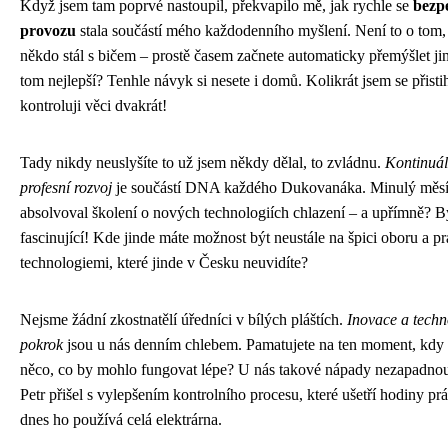
Když jsem tam poprvé nastoupil, překvapilo mě, jak rychle se
bezp
provozu
stala součástí mého každodenního myšlení. Není to o tom,
někdo stál s bičem – prostě časem začnete automaticky přemýšlet jin
tom nejlepší? Tenhle návyk si nesete i domů. Kolikrát jsem se přisti
kontroluji věci dvakrát!
Tady nikdy neuslyšíte to už jsem někdy dělal, to zvládnu.
Kontinuál
profesní rozvoj
je součástí DNA každého Dukovanáka. Minulý měsí
absolvoval školení o nových technologiích chlazení – a upřímně? B
fascinující! Kde jinde máte možnost být neustále na špici oboru a pr
technologiemi, které jinde v Česku neuvidíte?
Nejsme žádní zkostnatělí úředníci v bílých pláštích.
Inovace a techn
pokrok
jsou u nás denním chlebem. Pamatujete na ten moment, kdy
něco, co by mohlo fungovat lépe? U nás takové nápady nezapadno
Petr přišel s vylepšením kontrolního procesu, které ušetří hodiny pr
dnes ho používá celá elektrárna.