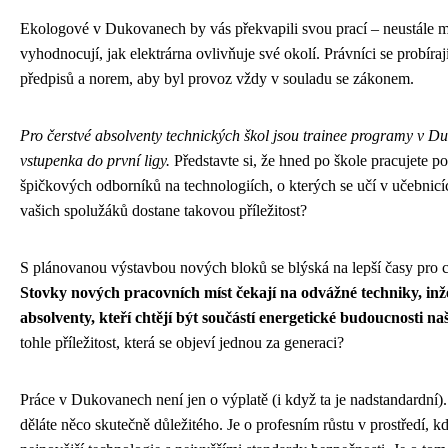
Ekologové v Dukovanech by vás překvapili svou prací – neustále mě
vyhodnocují, jak elektrárna ovlivňuje své okolí. Právníci se probíra
předpisů a norem, aby byl provoz vždy v souladu se zákonem.
Pro čerstvé absolventy technických škol jsou trainee programy v D
vstupenka do první ligy.
Představte si, že hned po škole pracujete p
špičkových odborníků na technologiích, o kterých se učí v učebnicí
vašich spolužáků dostane takovou příležitost?
S plánovanou výstavbou nových bloků se blýská na lepší časy pro c
Stovky nových pracovních míst čekají na odvážné techniky, inže
absolventy, kteří chtějí být součástí energetické budoucnosti na
tohle příležitost, která se objeví jednou za generaci?
Práce v Dukovanech není jen o výplatě (i když ta je nadstandardní). 
děláte něco skutečně důležitého. Je o profesním růstu v prostředí, k