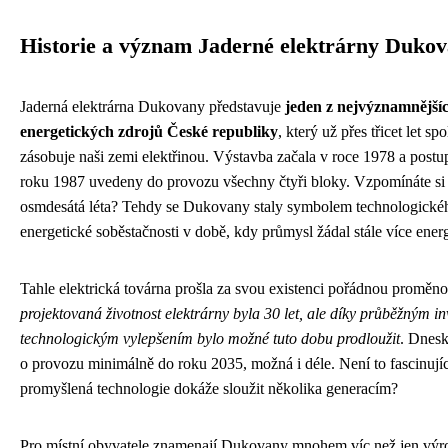
Historie a význam Jaderné elektrárny Duko
Jaderná elektrárna Dukovany představuje
jeden z nejvýznamnější
energetických zdrojů České republiky
, který už přes třicet let sp
zásobuje naši zemi elektřinou. Výstavba začala v roce 1978 a postu
roku 1987 uvedeny do provozu všechny čtyři bloky. Vzpomínáte si 
osmdesátá léta? Tehdy se Dukovany staly symbolem technologické
energetické soběstačnosti v době, kdy průmysl žádal stále více energ
Tahle elektrická továrna prošla za svou existenci pořádnou proměn
projektovaná životnost elektrárny byla 30 let, ale díky průběžným in
technologickým vylepšením bylo možné tuto dobu prodloužit
. Dnesk
o provozu minimálně do roku 2035, možná i déle. Není to fascinujíc
promyšlená technologie dokáže sloužit několika generacím?
Pro místní obyvatele znamenají Dukovany mnohem víc než jen výro