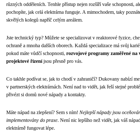
různých odděleních. Tenhle přístup nejen rozšíří vaše schopnosti, al
pochopíte, jak celá elektrárna funguje. A mimochodem, taky poznát
skvělých kolegů napříč celým areálem.
Jste technický typ? Můžete se specializovat v reaktorové fyzice, che
ochraně a mnoha dalších oborech. Každá specializace má svůj karié
pokud máte vůdčí schopnosti,
rozvojové programy zaměřené na 
projektové řízení
jsou přesně pro vás.
Co takhle podívat se, jak to chodí v zahraničí? Dukovany nabízí me
v partnerských elektrárnách. Není nad to vidět, jak řeší stejné probl
přivézt si domů nové nápady a kontakty.
Máte nápad na zlepšení? Sem s ním!
Nejlepší nápady jsou oceňová
implementovány do praxe
. Není nic lepšího než vidět, jak váš náp
elektrárně fungovat lépe.