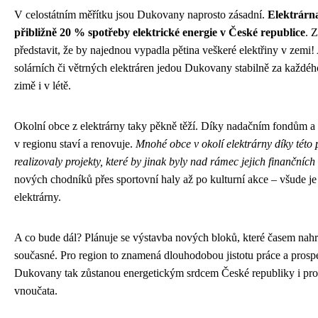
V celostátním měřítku jsou Dukovany naprosto zásadní.
Elektrárn
přibližně 20 % spotřeby elektrické energie v České republice
. Z
představit, že by najednou vypadla pětina veškeré elektřiny v zemi! 
solárních či větrných elektráren jedou Dukovany stabilně za každéh
zimě i v létě.
Okolní obce z elektrárny taky pěkně těží. Díky nadačním fondům a
v regionu staví a renovuje.
Mnohé obce v okolí elektrárny díky této
realizovaly projekty, které by jinak byly nad rámec jejich finančníc
nových chodníků přes sportovní haly až po kulturní akce – všude je
elektrárny.
A co bude dál? Plánuje se výstavba nových bloků, které časem nahr
současné. Pro region to znamená dlouhodobou jistotu práce a prospe
Dukovany tak zůstanou energetickým srdcem České republiky i pro 
vnoučata.