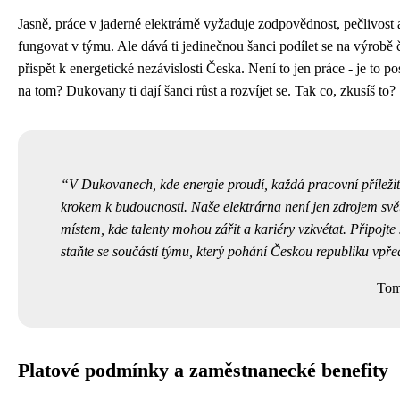
Jasně, práce v jaderné elektrárně vyžaduje zodpovědnost, pečlivost
fungovat v týmu. Ale dává ti jedinečnou šanci podílet se na výrobě č
přispět k energetické nezávislosti Česka. Není to jen práce - je to po
na tom? Dukovany ti dají šanci růst a rozvíjet se. Tak co, zkusíš to?
V Dukovanech, kde energie proudí, každá pracovní příležit
krokem k budoucnosti. Naše elektrárna není jen zdrojem světl
místem, kde talenty mohou zářit a kariéry vzkvétat. Připojte
staňte se součástí týmu, který pohání Českou republiku vpře
Tom
Platové podmínky a zaměstnanecké benefity