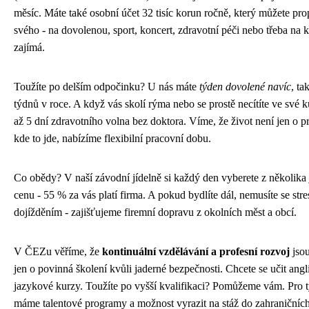
měsíc. Máte také osobní účet 32 tisíc korun ročně, který můžete pro
svého - na dovolenou, sport, koncert, zdravotní péči nebo třeba na k
zajímá.
Toužíte po delším odpočinku? U nás máte
týden dovolené navíc
, ta
týdnů v roce. A když vás skolí rýma nebo se prostě necítíte ve své 
až 5 dní zdravotního volna bez doktora. Víme, že život není jen o pr
kde to jde, nabízíme flexibilní pracovní dobu.
Co obědy? V naší závodní jídelně si každý den vyberete z několika j
cenu - 55 % za vás platí firma. A pokud bydlíte dál, nemusíte se stre
dojížděním - zajišťujeme firemní dopravu z okolních měst a obcí.
V ČEZu věříme, že
kontinuální vzdělávání a profesní rozvoj
jsou
jen o povinná školení kvůli jaderné bezpečnosti. Chcete se učit an
jazykové kurzy. Toužíte po vyšší kvalifikaci? Pomůžeme vám. Pro t
máme talentové programy a možnost vyrazit na stáž do zahraničníc