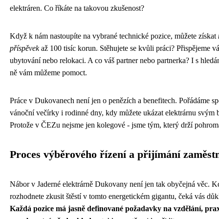
elektráren. Co říkáte na takovou zkušenost?
Když k nám nastoupíte na vybrané technické pozice, můžete získat
příspěvek
až 100 tisíc korun. Stěhujete se kvůli práci? Přispějeme 
ubytování nebo relokaci. A co váš partner nebo partnerka? I s hledá
ně vám můžeme pomoct.
Práce v Dukovanech není jen o penězích a benefitech. Pořádáme sp
vánoční večírky i rodinné dny, kdy můžete ukázat elektrárnu svým 
Protože v ČEZu nejsme jen kolegové - jsme tým, který drží pohrom
Proces výběrového řízení a přijímání zaměst
Nábor v Jaderné elektrárně Dukovany není jen tak obyčejná věc. K
rozhodnete zkusit štěstí v tomto energetickém gigantu, čeká vás důk
Každá pozice má jasně definované požadavky na vzdělání, prax