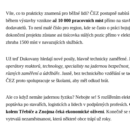
Víte, co to prakticky znamená pro běžné lidi? ČEZ postupně nabírá 
během výstavby vznikne
až 10 000 pracovních míst
přímo na stav
dodavatelů. To není malé číslo pro region, kde se často o práci boju
dokončení projektu zůstane asi tisícovka stálých pozic přímo v elekt
zhruba 1500 míst v navazujících službách.
Už teď Dukovany hledají nové posily, hlavně technicky zaměřené.
operátory reaktorů, technology, specialisty na jadernou bezpečnost,
různých zaměření a údržbáře
. Jasně, bez technického vzdělání se t
ČEZ proto spolupracuje se školami, aby měl odkud brát.
Ale co když nemáte jadernou fyziku? Nebojte se! S rozšířením elekt
poptávka po stavařích, logisticích a lidech v podpůrných profesích.
kolem Třebíče a Znojma čeká ekonomické oživení
. Konečně se s
vytrvalá nezaměstnanost, která některé obce trápí už roky.