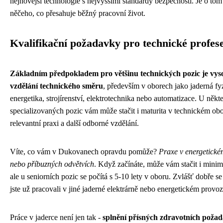
nejnovější technologie s nejvyššími standardy bezpečnosti. Je o tom
něčeho, co přesahuje běžný pracovní život.
Kvalifikační požadavky pro technické profes
Základním předpokladem pro většinu technických pozic je vys
vzdělání technického směru
, především v oborech jako jaderná fy
energetika, strojírenství, elektrotechnika nebo automatizace. U někt
specializovaných pozic vám může stačit i maturita v technickém ob
relevantní praxi a další odborné vzdělání.
Víte, co vám v Dukovanech opravdu pomůže?
Praxe v energetick
nebo příbuzných odvětvích
. Když začínáte, může vám stačit i mini
ale u seniorních pozic se počítá s 5-10 lety v oboru. Zvlášť dobře s
jste už pracovali v jiné jaderné elektrárně nebo energetickém provoz
Práce v jaderce není jen tak -
splnění přísných zdravotních poža