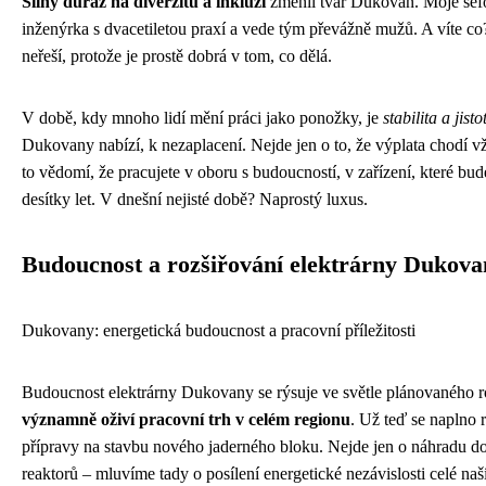
Silný důraz na diverzitu a inkluzi
změnil tvář Dukovan. Moje šéf
inženýrka s dvacetiletou praxí a vede tým převážně mužů. A víte co
neřeší, protože je prostě dobrá v tom, co dělá.
V době, kdy mnoho lidí mění práci jako ponožky, je
stabilita a jisto
Dukovany nabízí, k nezaplacení. Nejde jen o to, že výplata chodí v
to vědomí, že pracujete v oboru s budoucností, v zařízení, které bu
desítky let. V dnešní nejisté době? Naprostý luxus.
Budoucnost a rozšiřování elektrárny Dukova
Dukovany: energetická budoucnost a pracovní příležitosti
Budoucnost elektrárny Dukovany se rýsuje ve světle plánovaného ro
významně oživí pracovní trh v celém regionu
. Už teď se naplno r
přípravy na stavbu nového jaderného bloku. Nejde jen o náhradu do
reaktorů – mluvíme tady o posílení energetické nezávislosti celé naš