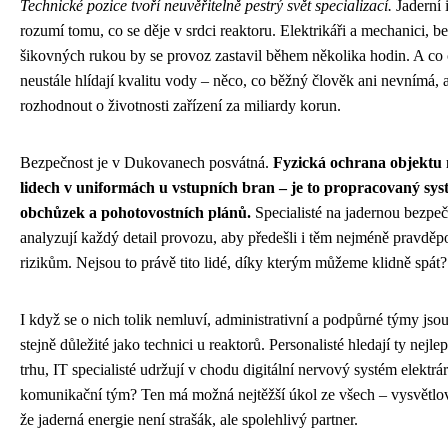
Technické pozice tvoří neuvěřitelně pestrý svět specializací.
Jaderní i
rozumí tomu, co se děje v srdci reaktoru. Elektrikáři a mechanici, be
šikovných rukou by se provoz zastavil během několika hodin. A co 
neustále hlídají kvalitu vody – něco, co běžný člověk ani nevnímá, 
rozhodnout o životnosti zařízení za miliardy korun.
Bezpečnost je v Dukovanech posvátná.
Fyzická ochrana objektu 
lidech v uniformách u vstupních bran – je to propracovaný sys
obchůzek a pohotovostních plánů.
Specialisté na jadernou bezpe
analyzují každý detail provozu, aby předešli i těm nejméně pravd
rizikům. Nejsou to právě tito lidé, díky kterým můžeme klidně spát?
I když se o nich tolik nemluví, administrativní a podpůrné týmy jsou
stejně důležité jako technici u reaktorů. Personalisté hledají ty nejl
trhu, IT specialisté udržují v chodu digitální nervový systém elektrá
komunikační tým? Ten má možná nejtěžší úkol ze všech – vysvětlova
že jaderná energie není strašák, ale spolehlivý partner.