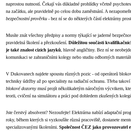
naprostou nutností. Čekají vás důkladné prohlídky včetně psychotest
na začátku, ale pravidelně po celou dobu zaměstnání. A nezapomeň
bezpečnostní prověrku
- bez ní se do některých částí elektrárny pros
Musíte znát všechny předpisy a normy týkající se jaderné bezpečnos
pravidelná školení a přezkoušení.
Důležitou součástí kvalifikačn
je také znalost cizích jazyků
, hlavně angličtiny. Bez ní se neobejde
komunikaci se zahraničními kolegy nebo studiu odborných materiál
V Dukovanech najdete spoustu různých pozic - od operátorů bloko
techniky údržby až po specialisty na radiační ochranu. Třeba takov
blokové dozorny
musí projít několikaletým náročným výcvikem, kte
teorii, cvičení na simulátoru a práci pod dohledem zkušených koleg
Jste čerstvý absolvent? Nezoufejte! Elektrárna nabízí adaptační pr
roky, během kterých si vyzkoušíte různá pracoviště, dostanete mento
specializovanými školeními.
Společnost ČEZ jako provozovatel e