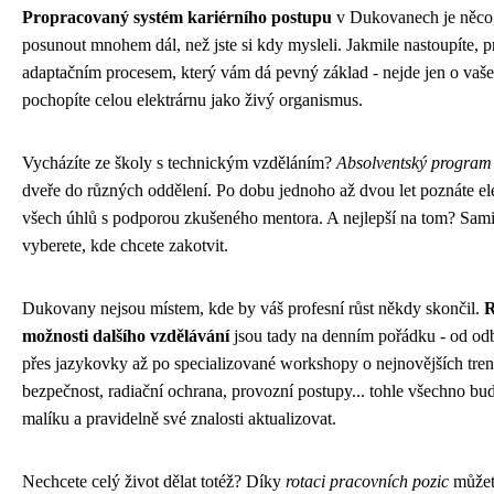
Propracovaný systém kariérního postupu
v Dukovanech je něco
posunout mnohem dál, než jste si kdy mysleli. Jakmile nastoupíte, p
adaptačním procesem, který vám dá pevný základ - nejde jen o vaše 
pochopíte celou elektrárnu jako živý organismus.
Vycházíte ze školy s technickým vzděláním?
Absolventský program
dveře do různých oddělení. Po dobu jednoho až dvou let poznáte el
všech úhlů s podporou zkušeného mentora. A nejlepší na tom? Sami
vyberete, kde chcete zakotvit.
Dukovany nejsou místem, kde by váš profesní růst někdy skončil.
R
možnosti dalšího vzdělávání
jsou tady na denním pořádku - od od
přes jazykovky až po specializované workshopy o nejnovějších tre
bezpečnost, radiační ochrana, provozní postupy... tohle všechno bud
malíku a pravidelně své znalosti aktualizovat.
Nechcete celý život dělat totéž? Díky
rotaci pracovních pozic
můžete