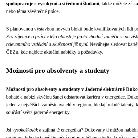
spolupracuje s vysokými a středními školami
, takže můžete získa
nebo téma závěrečné práce.
S plánovanou výstavbou nových bloků bude kvalifikovaných lidí pot
Pro zájemce o práci v této oblasti je proto vhodné zaměřit se na zís
relevantního vzdělání a zkušeností již nyní
. Neváhejte sledovat karié
ČEZu, kde najdete aktuální nabídky a požadavky.
Možnosti pro absolventy a studenty
Možnosti pro absolventy a studenty v Jaderné elektrárně Duk
bohaté a nabízí skvělou šanci odstartovat kariéru v energetice. Duk
jeden z největších zaměstnavatelů v regionu, hledají mladé talenty, kt
součástí světa jaderné energetiky.
Jsi
vysokoškolák
a zajímá tě energetika? Dukovany ti můžou nabídno
program, kde dostaneš finanční podporu během studia, když se zavá