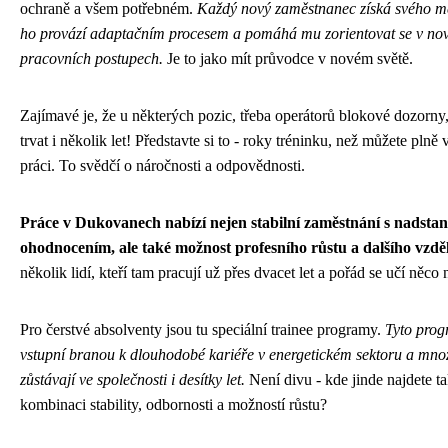
ochraně a všem potřebném.
Každý nový zaměstnanec získá svého me
ho provází adaptačním procesem a pomáhá mu zorientovat se v nov
pracovních postupech.
Je to jako mít průvodce v novém světě.
Zajímavé je, že u některých pozic, třeba operátorů blokové dozorny
trvat i několik let! Představte si to - roky tréninku, než můžete pln
práci. To svědčí o náročnosti a odpovědnosti.
Práce v Dukovanech nabízí nejen stabilní zaměstnání s nadst
ohodnocením, ale také možnost profesního růstu a dalšího vzdě
několik lidí, kteří tam pracují už přes dvacet let a pořád se učí něco
Pro čerstvé absolventy jsou tu speciální trainee programy.
Tyto prog
vstupní branou k dlouhodobé kariéře v energetickém sektoru a mnoz
zůstávají ve společnosti i desítky let.
Není divu - kde jinde najdete t
kombinaci stability, odbornosti a možností růstu?