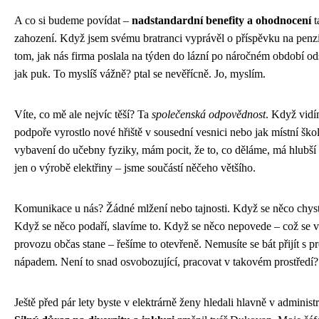
A co si budeme povídat –
nadstandardní benefity a ohodnocení
t
zahození. Když jsem svému bratranci vyprávěl o příspěvku na penz
tom, jak nás firma poslala na týden do lázní po náročném období od
jak puk. To myslíš vážně? ptal se nevěřícně. Jo, myslím.
Víte, co mě ale nejvíc těší? Ta
společenská odpovědnost
. Když vidí
podpoře vyrostlo nové hřiště v sousední vesnici nebo jak místní škol
vybavení do učebny fyziky, mám pocit, že to, co děláme, má hlubší
jen o výrobě elektřiny – jsme součástí něčeho většího.
Komunikace u nás? Žádné mlžení nebo tajnosti. Když se něco chyst
Když se něco podaří, slavíme to. Když se něco nepovede – což se v
provozu občas stane – řešíme to otevřeně. Nemusíte se bát přijít s
nápadem. Není to snad osvobozující, pracovat v takovém prostředí?
Ještě před pár lety byste v elektrárně ženy hledali hlavně v administ