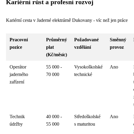
Kariérní růst a profesní rozvoj
Kariérní cesta v Jaderné elektrárně Dukovany - víc než jen práce
Pracovní
Průměrný
Požadované
Směnný
pozice
plat
vzdělání
provoz
(Kč/měsíc)
Operátor
55 000 -
Vysokoškolské
Ano
jaderného
70 000
technické
zařízení
Technik
40 000 -
Středoškolské
Ano
údržby
55 000
s maturitou