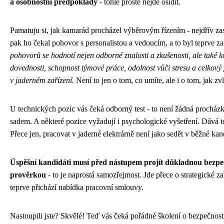
a osobnostní předpoklady
- tohle prostě nejde ošidit.
Pamatuju si, jak kamarád procházel výběrovým řízením - nejdřív zasl
pak ho čekal pohovor s personalistou a vedoucím, a to byl teprve z
pohovorů se hodnotí nejen odborné znalosti a zkušenosti, ale také 
dovednosti, schopnost týmové práce, odolnost vůči stresu a celkový 
v jaderném zařízení.
Není to jen o tom, co umíte, ale i o tom, jak zvl
U technických pozic vás čeká odborný test - to není žádná prochá
sadem. A některé pozice vyžadují i psychologické vyšetření. Dává t
Přece jen, pracovat v jaderné elektrárně není jako sedět v běžné kanc
Úspěšní kandidáti musí před nástupem projít důkladnou bezpe
prověrkou
- to je naprostá samozřejmost. Jde přece o strategické za
teprve přichází nabídka pracovní smlouvy.
Nastoupili jste? Skvělé! Teď vás čeká pořádné školení o bezpečnosti