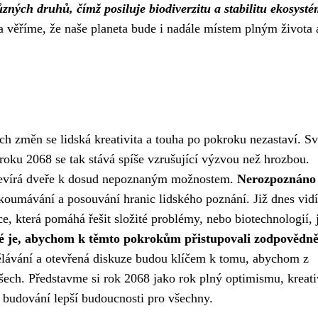
zných druhů, čímž posiluje biodiverzitu a stabilitu ekosyst
 věříme, že naše planeta bude i nadále místem plným života 
ch změn se lidská kreativita a touha po pokroku nezastaví. Sv
 roku 2068 se tak stává spíše vzrušující výzvou než hrozbou.
 otevírá dveře k dosud nepoznaným možnostem.
Nerozpoznáno
koumávání a posouvání hranic lidského poznání. Již dnes vid
e, která pomáhá řešit složité problémy, nebo biotechnologií, 
té je, abychom k těmto pokrokům přistupovali zodpovědně
ávání a otevřená diskuze budou klíčem k tomu, abychom z
šech. Představme si rok 2068 jako rok plný optimismu, kreati
o budování lepší budoucnosti pro všechny.