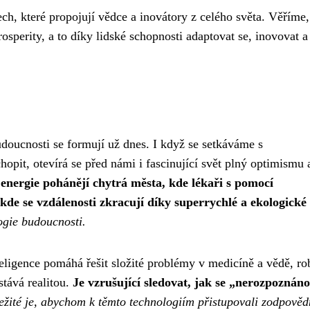
ch, které propojují vědce a inovátory z celého světa. Věříme,
perity, a to díky lidské schopnosti adaptovat se, inovovat a
doucnosti se formují už dnes. I když se setkáváme s
pit, otevírá se před námi i fascinující svět plný optimismu 
e energie pohánějí chytrá města, kde lékaři s pomocí
kde se vzdálenosti zkracují díky superrychlé a ekologické
ogie budoucnosti.
eligence pomáhá řešit složité problémy v medicíně a vědě, ro
stává realitou.
Je vzrušující sledovat, jak se „nerozpoznán
ežité je, abychom k těmto technologiím přistupovali zodpověd