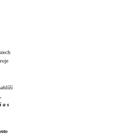
stech
roje
ahlíží
,
 a s
ento