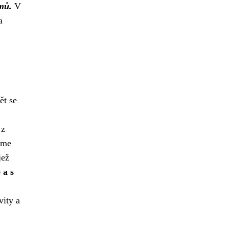
émů.
V
a
ět se
z
íme
jež
 a s
vity a