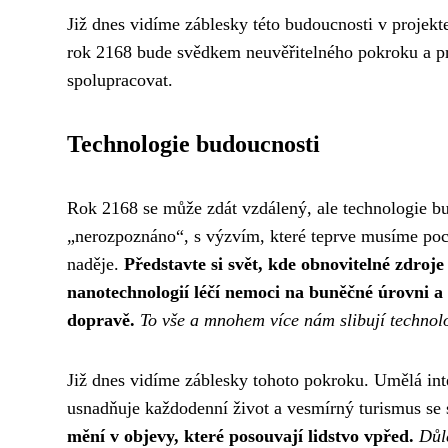
Již dnes vidíme záblesky této budoucnosti v projekte
rok 2168 bude svědkem neuvěřitelného pokroku a pros
spolupracovat.
Technologie budoucnosti
Rok 2168 se může zdát vzdálený, ale technologie bu
„nerozpoznáno“, s výzvím, které teprve musíme pocho
naděje.
Představte si svět, kde obnovitelné zdroj
nanotechnologií léčí nemoci na buněčné úrovni a 
dopravě.
To vše a mnohem více nám slibují technol
Již dnes vidíme záblesky tohoto pokroku. Umělá int
usnadňuje každodenní život a vesmírný turismus se 
mění v objevy, které posouvají lidstvo vpřed.
Důl