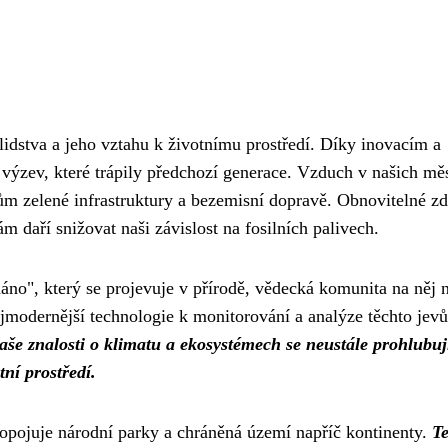
 lidstva a jeho vztahu k životnímu prostředí. Díky inovacím a
výzev, které trápily předchozí generace. Vzduch v našich mě
mům zelené infrastruktury a bezemisní dopravě. Obnovitelné zd
 daří snižovat naši závislost na fosilních palivech.
o", který se projevuje v přírodě, vědecká komunita na něj n
jmodernější technologie k monitorování a analýze těchto jevů
aše znalosti o klimatu a ekosystémech se neustále prohlubují
tní prostředí.
propojuje národní parky a chráněná území napříč kontinenty.
T