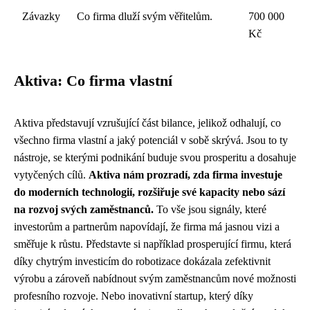
Závazky
Co firma dluží svým věřitelům.
700 000
Kč
Aktiva: Co firma vlastní
Aktiva představují vzrušující část bilance, jelikož odhalují, co
všechno firma vlastní a jaký potenciál v sobě skrývá. Jsou to ty
nástroje, se kterými podnikání buduje svou prosperitu a dosahuje
vytyčených cílů.
Aktiva nám prozradí, zda firma investuje
do moderních technologií, rozšiřuje své kapacity nebo sází
na rozvoj svých zaměstnanců.
To vše jsou signály, které
investorům a partnerům napovídají, že firma má jasnou vizi a
směřuje k růstu. Představte si například prosperující firmu, která
díky chytrým investicím do robotizace dokázala zefektivnit
výrobu a zároveň nabídnout svým zaměstnancům nové možnosti
profesního rozvoje. Nebo inovativní startup, který díky