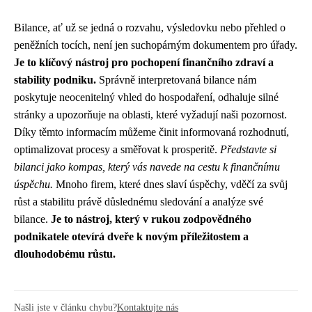
Bilance, ať už se jedná o rozvahu, výsledovku nebo přehled o
peněžních tocích, není jen suchopárným dokumentem pro úřady.
Je to klíčový nástroj pro pochopení finančního zdraví a
stability podniku.
Správně interpretovaná bilance nám
poskytuje neocenitelný vhled do hospodaření, odhaluje silné
stránky a upozorňuje na oblasti, které vyžadují naši pozornost.
Díky těmto informacím můžeme činit informovaná rozhodnutí,
optimalizovat procesy a směřovat k prosperitě.
Představte si
bilanci jako kompas, který vás navede na cestu k finančnímu
úspěchu.
Mnoho firem, které dnes slaví úspěchy, vděčí za svůj
růst a stabilitu právě důslednému sledování a analýze své
bilance.
Je to nástroj, který v rukou zodpovědného
podnikatele otevírá dveře k novým příležitostem a
dlouhodobému růstu.
Našli jste v článku chybu?
Kontaktujte nás