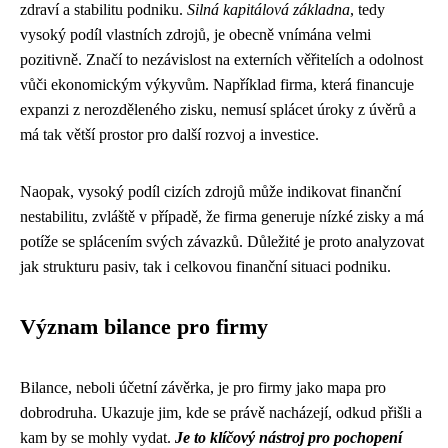
zdraví a stabilitu podniku.
Silná kapitálová základna
, tedy
vysoký podíl vlastních zdrojů, je obecně vnímána velmi
pozitivně. Značí to nezávislost na externích věřitelích a odolnost
vůči ekonomickým výkyvům. Například firma, která financuje
expanzi z nerozděleného zisku, nemusí splácet úroky z úvěrů a
má tak větší prostor pro další rozvoj a investice.
Naopak, vysoký podíl cizích zdrojů může indikovat finanční
nestabilitu, zvláště v případě, že firma generuje nízké zisky a má
potíže se splácením svých závazků. Důležité je proto analyzovat
jak strukturu pasiv, tak i celkovou finanční situaci podniku.
Význam bilance pro firmy
Bilance, neboli účetní závěrka, je pro firmy jako mapa pro
dobrodruha. Ukazuje jim, kde se právě nacházejí, odkud přišli a
kam by se mohly vydat.
Je to klíčový nástroj pro pochopení