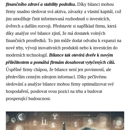
finančního zdraví a stability podniku.
Díky bilanci mohou
firmy snadno sledovat svá aktiva, závazky a vlastní kapitál, což
jim umožňuje činit informovaná rozhodnutí o investicích,
úvěrech a dalším rozvoji. Představte si například firmu, která
díky analýze své bilance zjistí, že má dostatek volných
finančních prostředků. To jim může dodat odvahu k expanzi na
nové trhy, vývoji inovativních produktů nebo k investicím do
moderních technologií.
Bilance tak otevírá dveře k novým
příležitostem a pomáhá firmám dosahovat vytyčených cílů.
Úspěšné firmy chápou, že bilance není jen povinností, ale
především cenným zdrojem informací. Díky pečlivému
sledování a analýze bilance mohou firmy optimalizovat své
hospodaření, posilovat svou pozici na trhu a budovat
prosperující budoucnost.