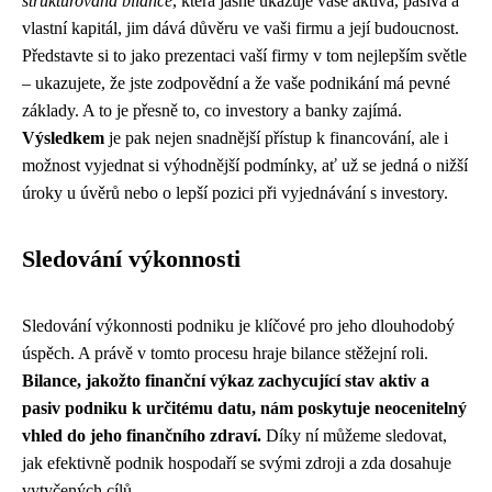
strukturovaná bilance
, která jasně ukazuje vaše aktiva, pasiva a
vlastní kapitál, jim dává důvěru ve vaši firmu a její budoucnost.
Představte si to jako prezentaci vaší firmy v tom nejlepším světle
– ukazujete, že jste zodpovědní a že vaše podnikání má pevné
základy. A to je přesně to, co investory a banky zajímá.
Výsledkem
je pak nejen snadnější přístup k financování, ale i
možnost vyjednat si výhodnější podmínky, ať už se jedná o nižší
úroky u úvěrů nebo o lepší pozici při vyjednávání s investory.
Sledování výkonnosti
Sledování výkonnosti podniku je klíčové pro jeho dlouhodobý
úspěch. A právě v tomto procesu hraje bilance stěžejní roli.
Bilance, jakožto finanční výkaz zachycující stav aktiv a
pasiv podniku k určitému datu, nám poskytuje neocenitelný
vhled do jeho finančního zdraví.
Díky ní můžeme sledovat,
jak efektivně podnik hospodaří se svými zdroji a zda dosahuje
vytyčených cílů.