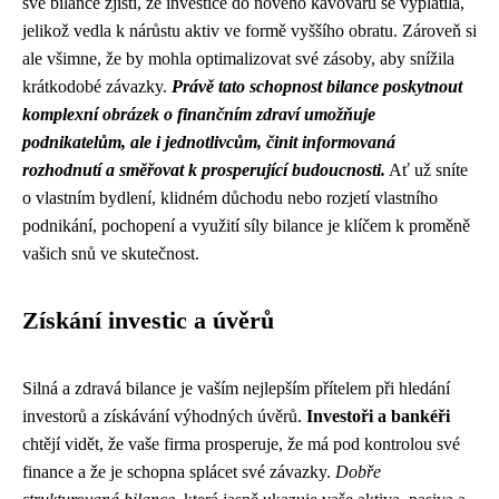
své bilance zjistí, že investice do nového kávovaru se vyplatila,
jelikož vedla k nárůstu aktiv ve formě vyššího obratu. Zároveň si
ale všimne, že by mohla optimalizovat své zásoby, aby snížila
krátkodobé závazky.
Právě tato schopnost bilance poskytnout
komplexní obrázek o finančním zdraví umožňuje
podnikatelům, ale i jednotlivcům, činit informovaná
rozhodnutí a směřovat k prosperující budoucnosti.
Ať už sníte
o vlastním bydlení, klidném důchodu nebo rozjetí vlastního
podnikání, pochopení a využití síly bilance je klíčem k proměně
vašich snů ve skutečnost.
Získání investic a úvěrů
Silná a zdravá bilance je vaším nejlepším přítelem při hledání
investorů a získávání výhodných úvěrů.
Investoři a bankéři
chtějí vidět, že vaše firma prosperuje, že má pod kontrolou své
finance a že je schopna splácet své závazky.
Dobře