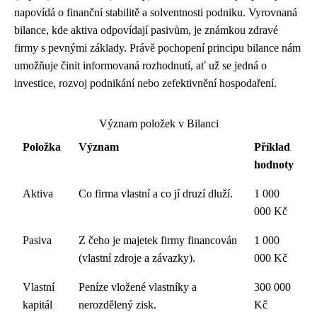
napovídá o finanční stabilitě a solventnosti podniku. Vyrovnaná
bilance, kde aktiva odpovídají pasivům, je známkou zdravé
firmy s pevnými základy. Právě pochopení principu bilance nám
umožňuje činit informovaná rozhodnutí, ať už se jedná o
investice, rozvoj podnikání nebo zefektivnění hospodaření.
Význam položek v Bilanci
Položka
Význam
Příklad
hodnoty
Aktiva
Co firma vlastní a co jí druzí dluží.
1 000
000 Kč
Pasiva
Z čeho je majetek firmy financován
1 000
(vlastní zdroje a závazky).
000 Kč
Vlastní
Peníze vložené vlastníky a
300 000
kapitál
nerozdělený zisk.
Kč