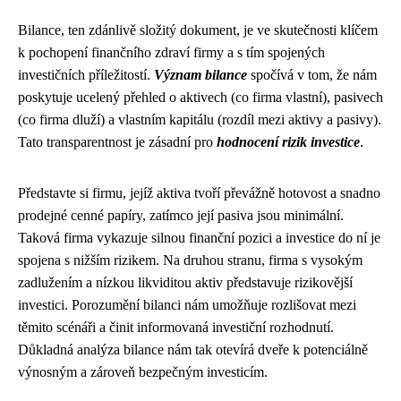
Bilance, ten zdánlivě složitý dokument, je ve skutečnosti klíčem
k pochopení finančního zdraví firmy a s tím spojených
investičních příležitostí.
Význam bilance
spočívá v tom, že nám
poskytuje ucelený přehled o aktivech (co firma vlastní), pasivech
(co firma dluží) a vlastním kapitálu (rozdíl mezi aktivy a pasivy).
Tato transparentnost je zásadní pro
hodnocení rizik investice
.
Představte si firmu, jejíž aktiva tvoří převážně hotovost a snadno
prodejné cenné papíry, zatímco její pasiva jsou minimální.
Taková firma vykazuje silnou finanční pozici a investice do ní je
spojena s nižším rizikem. Na druhou stranu, firma s vysokým
zadlužením a nízkou likviditou aktiv představuje rizikovější
investici. Porozumění bilanci nám umožňuje rozlišovat mezi
těmito scénáři a činit informovaná investiční rozhodnutí.
Důkladná analýza bilance nám tak otevírá dveře k potenciálně
výnosným a zároveň bezpečným investicím.