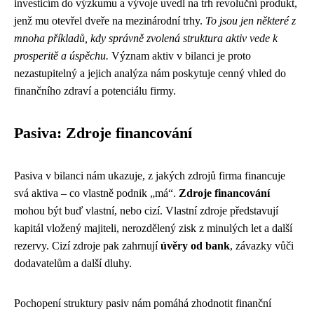
investicím do výzkumu a vývoje uvedl na trh revoluční produkt,
jenž mu otevřel dveře na mezinárodní trhy.
To jsou jen některé z
mnoha příkladů, kdy správně zvolená struktura aktiv vede k
prosperitě a úspěchu.
Význam aktiv v bilanci je proto
nezastupitelný a jejich analýza nám poskytuje cenný vhled do
finančního zdraví a potenciálu firmy.
Pasiva: Zdroje financování
Pasiva v bilanci nám ukazuje, z jakých zdrojů firma financuje
svá aktiva – co vlastně podnik „má“.
Zdroje financování
mohou být buď vlastní, nebo cizí. Vlastní zdroje představují
kapitál vložený majiteli, nerozdělený zisk z minulých let a další
rezervy. Cizí zdroje pak zahrnují
úvěry od bank
, závazky vůči
dodavatelům a další dluhy.
Pochopení struktury pasiv nám pomáhá zhodnotit finanční