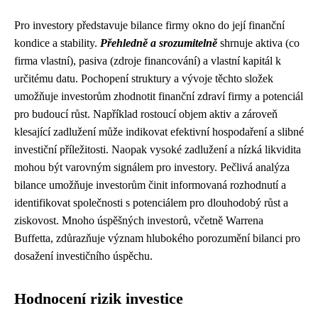
Pro investory představuje bilance firmy okno do její finanční
kondice a stability.
Přehledně a srozumitelně
shrnuje aktiva (co
firma vlastní), pasiva (zdroje financování) a vlastní kapitál k
určitému datu. Pochopení struktury a vývoje těchto složek
umožňuje investorům zhodnotit finanční zdraví firmy a potenciál
pro budoucí růst. Například rostoucí objem aktiv a zároveň
klesající zadlužení může indikovat efektivní hospodaření a slibné
investiční příležitosti. Naopak vysoké zadlužení a nízká likvidita
mohou být varovným signálem pro investory. Pečlivá analýza
bilance umožňuje investorům činit informovaná rozhodnutí a
identifikovat společnosti s potenciálem pro dlouhodobý růst a
ziskovost. Mnoho úspěšných investorů, včetně Warrena
Buffetta, zdůrazňuje význam hlubokého porozumění bilanci pro
dosažení investičního úspěchu.
Hodnocení rizik investice