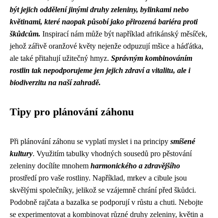
být jejich oddělení jinými druhy zeleniny, bylinkami nebo
květinami, které naopak působí jako přirozená bariéra proti
škůdcům.
Inspirací nám může být například afrikánský měsíček,
jehož zářivě oranžové květy nejenže odpuzují mšice a háďátka,
ale také přitahují užitečný hmyz.
Správným kombinováním
rostlin tak nepodporujeme jen jejich zdraví a vitalitu, ale i
biodiverzitu na naší zahradě.
Tipy pro plánování záhonu
Při plánování záhonu se vyplatí myslet i na principy
smíšené
kultury
. Využitím tabulky vhodných sousedů pro pěstování
zeleniny docílíte mnohem
harmonického a zdravějšího
prostředí pro vaše rostliny. Například, mrkev a cibule jsou
skvělými společníky, jelikož se vzájemně chrání před škůdci.
Podobně rajčata a bazalka se podporují v růstu a chuti. Nebojte
se experimentovat a kombinovat různé druhy zeleniny, květin a