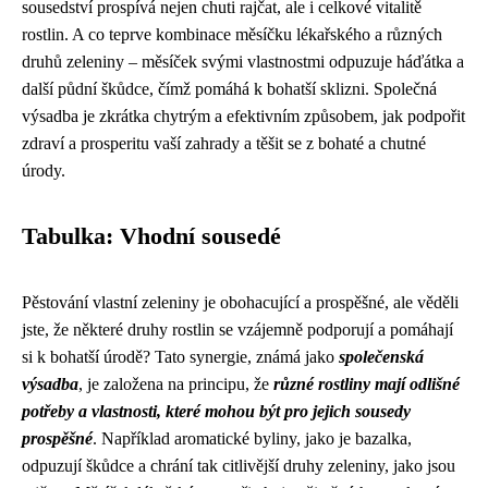
sousedství prospívá nejen chuti rajčat, ale i celkové vitalitě
rostlin. A co teprve kombinace měsíčku lékařského a různých
druhů zeleniny – měsíček svými vlastnostmi odpuzuje háďátka a
další půdní škůdce, čímž pomáhá k bohatší sklizni. Společná
výsadba je zkrátka chytrým a efektivním způsobem, jak podpořit
zdraví a prosperitu vaší zahrady a těšit se z bohaté a chutné
úrody.
Tabulka: Vhodní sousedé
Pěstování vlastní zeleniny je obohacující a prospěšné, ale věděli
jste, že některé druhy rostlin se vzájemně podporují a pomáhají
si k bohatší úrodě? Tato synergie, známá jako
společenská
výsadba
, je založena na principu, že
různé rostliny mají odlišné
potřeby a vlastnosti, které mohou být pro jejich sousedy
prospěšné
. Například aromatické byliny, jako je bazalka,
odpuzují škůdce a chrání tak citlivější druhy zeleniny, jako jsou