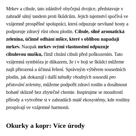
Mrkev a cibule, tato zdánlivě obyčejná dvojice, představuje v
zahradě silný tandem proti škůdcům. Jejich tajemství spočívá ve
vzájemně prospěšné spolupráci, která odpuzuje nevítané hosty a
podporuje zdravý růst obou plodin.
Cibule, silně aromatická
zelenina, účinně odhání mšice, které s oblibou napadají
mrkev.
Naopak
mrkev svými vlastnostmi odpuzuje
cibulovou mušku,
čímž chrání cibuli před poškozením. Tato
vzájemná symbióza je důkazem, že i v boji se škůdci můžeme
najít přirozená a účinná řešení. Správným výběrem sousedních
plodin, jak dokazují i další
tabulky vhodných sousedů pro
pěstování zeleniny,
můžeme podpořit zdraví rostlin a dosáhnout
bohaté sklizně bez zbytečné chemie. Inspirujme se moudrostí
přírody a vytvořme si v zahradách malé ekosystémy, kde rostliny
prospívají ve vzájemné harmonii.
Okurky a kopr: Více úrody