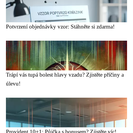
Potvrzení objednávky vzor: Stáhněte si zdarma!
Trápí vás tupá bolest hlavy vzadu? Zjistěte příčiny a
úlevu!
Provident 10+1: Půjčka s bonusem? Zjistěte víc!