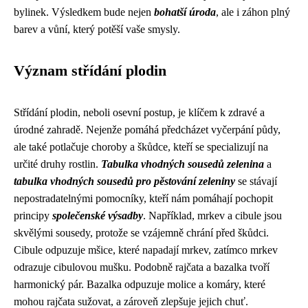
bylinek. Výsledkem bude nejen
bohatší úroda
, ale i záhon plný
barev a vůní, který potěší vaše smysly.
Význam střídání plodin
Střídání plodin, neboli osevní postup, je klíčem k zdravé a
úrodné zahradě. Nejenže pomáhá předcházet vyčerpání půdy,
ale také potlačuje choroby a škůdce, kteří se specializují na
určité druhy rostlin.
Tabulka vhodných sousedů zelenina
a
tabulka vhodných sousedů pro pěstování zeleniny
se stávají
nepostradatelnými pomocníky, kteří nám pomáhají pochopit
principy
společenské výsadby
. Například, mrkev a cibule jsou
skvělými sousedy, protože se vzájemně chrání před škůdci.
Cibule odpuzuje mšice, které napadají mrkev, zatímco mrkev
odrazuje cibulovou mušku. Podobně rajčata a bazalka tvoří
harmonický pár. Bazalka odpuzuje molice a komáry, které
mohou rajčata sužovat, a zároveň zlepšuje jejich chuť.