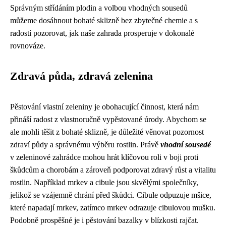
Správným střídáním plodin a volbou vhodných sousedů
můžeme dosáhnout bohaté sklizně bez zbytečné chemie a s
radostí pozorovat, jak naše zahrada prosperuje v dokonalé
rovnováze.
Zdravá půda, zdravá zelenina
Pěstování vlastní zeleniny je obohacující činnost, která nám
přináší radost z vlastnoručně vypěstované úrody. Abychom se
ale mohli těšit z bohaté sklizně, je důležité věnovat pozornost
zdraví půdy a správnému výběru rostlin. Právě
vhodní sousedé
v zeleninové zahrádce mohou hrát klíčovou roli v boji proti
škůdcům a chorobám a zároveň podporovat zdravý růst a vitalitu
rostlin. Například mrkev a cibule jsou skvělými společníky,
jelikož se vzájemně chrání před škůdci. Cibule odpuzuje mšice,
které napadají mrkev, zatímco mrkev odrazuje cibulovou mušku.
Podobně prospěšné je i pěstování bazalky v blízkosti rajčat.