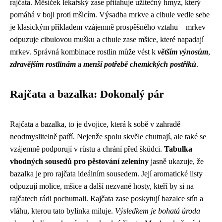
rajčata. Měsíček lékařský zase přitahuje užitečný hmyz, který
pomáhá v boji proti mšicím. Výsadba mrkve a cibule vedle sebe
je klasickým příkladem vzájemně prospěšného vztahu – mrkev
odpuzuje cibulovou mušku a cibule zase mšice, které napadají
mrkev. Správná kombinace rostlin může vést k
větším výnosům
,
zdravějším rostlinám
a
menší potřebě chemických postřiků
.
Rajčata a bazalka: Dokonalý pár
Rajčata a bazalka, to je dvojice, která k sobě v zahradě
neodmyslitelně patří. Nejenže spolu skvěle chutnají, ale také se
vzájemně podporují v růstu a chrání před škůdci.
Tabulka
vhodných sousedů pro pěstování zeleniny
jasně ukazuje, že
bazalka je pro rajčata ideálním sousedem. Její aromatické listy
odpuzují molice, mšice a další nezvané hosty, kteří by si na
rajčatech rádi pochutnali. Rajčata zase poskytují bazalce stín a
vláhu, kterou tato bylinka miluje.
Výsledkem je bohatá úroda