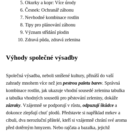
Okurky a kopr: Více úrody
Česnek: Ochranář záhonu
Nevhodné kombinace rostlin
Tipy pro plánování záhonu
Význam střídání plodin
Zdravá půda, zdravá zelenina
Výhody společné výsadby
Společná výsadba, neboli smíšené kultury, přináší do vaší
zahrady mnohem více než jen
pestrou paletu barev
. Správná
kombinace rostlin, jak ukazuje vhodní sousedé zelenina tabulka
a tabulka vhodných sousedů pro pěstování zeleniny, dokáže
zázraky
. Vzájemně se podporují v růstu,
odpuzují škůdce
a
dokonce zlepšují chuť plodů. Představte si například mrkev a
cibuli, dva nerozluční přátelé, kteří si vzájemně chrání své aroma
před dotěrným hmyzem. Nebo rajčata a bazalka, jejichž