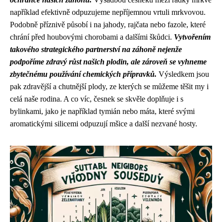
například efektivně odpuzujeme nepříjemnou vrtuli mrkvovou.
Podobně příznivě působí i na jahody, rajčata nebo fazole, které
chrání před houbovými chorobami a dalšími škůdci.
Vytvořením
takového strategického partnerství na záhoně nejenže
podpoříme zdravý růst našich plodin, ale zároveň se vyhneme
zbytečnému používání chemických přípravků.
Výsledkem jsou
pak zdravější a chutnější plody, ze kterých se můžeme těšit my i
celá naše rodina. A co víc, česnek se skvěle doplňuje i s
bylinkami, jako je například tymián nebo máta, které svými
aromatickými silicemi odpuzují mšice a další nezvané hosty.