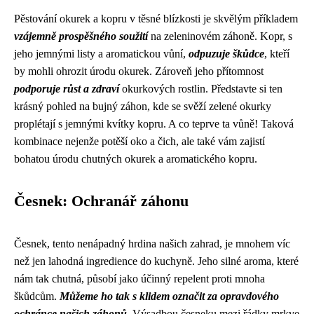
Pěstování okurek a kopru v těsné blízkosti je skvělým příkladem
vzájemně prospěšného soužití
na zeleninovém záhoně. Kopr, s
jeho jemnými listy a aromatickou vůní,
odpuzuje škůdce
, kteří
by mohli ohrozit úrodu okurek. Zároveň jeho přítomnost
podporuje růst a zdraví
okurkových rostlin. Představte si ten
krásný pohled na bujný záhon, kde se svěží zelené okurky
proplétají s jemnými kvítky kopru. A co teprve ta vůně! Taková
kombinace nejenže potěší oko a čich, ale také vám zajistí
bohatou úrodu chutných okurek a aromatického kopru.
Česnek: Ochranář záhonu
Česnek, tento nenápadný hrdina našich zahrad, je mnohem víc
než jen lahodná ingredience do kuchyně. Jeho silné aroma, které
nám tak chutná, působí jako účinný repelent proti mnoha
škůdcům.
Můžeme ho tak s klidem označit za opravdového
ochránce našich záhonů.
Výsadbou česneku mezi řádky mrkve