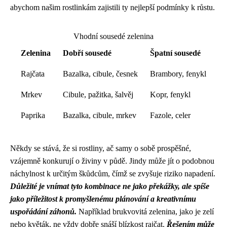
abychom našim rostlinkám zajistili ty nejlepší podmínky k růstu.
Vhodní sousedé zelenina
Zelenina
Dobří sousedé
Špatní sousedé
Rajčata
Bazalka, cibule, česnek
Brambory, fenykl
Mrkev
Cibule, pažitka, šalvěj
Kopr, fenykl
Paprika
Bazalka, cibule, mrkev
Fazole, celer
Někdy se stává, že si rostliny, ač samy o sobě prospěšné,
vzájemně konkurují o živiny v půdě. Jindy může jít o podobnou
náchylnost k určitým škůdcům, čímž se zvyšuje riziko napadení.
Důležité je vnímat tyto kombinace ne jako překážky, ale spíše
jako příležitost k promyšlenému plánování a kreativnímu
uspořádání záhonů.
Například brukvovitá zelenina, jako je zelí
nebo květák, ne vždy dobře snáší blízkost rajčat.
Řešením může