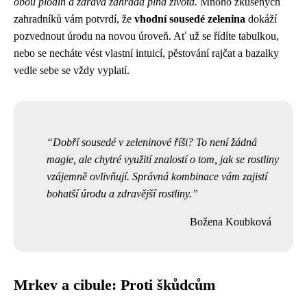
obou plodin a zdravá zahrada plná života.
Mnoho zkušených
zahradníků vám potvrdí, že
vhodní sousedé zelenina
dokáží
pozvednout úrodu na novou úroveň. Ať už se řídíte tabulkou,
nebo se necháte vést vlastní intuicí, pěstování rajčat a bazalky
vedle sebe se vždy vyplatí.
Dobří sousedé v zeleninové říši? To není žádná
magie, ale chytré využití znalostí o tom, jak se rostliny
vzájemně ovlivňují. Správná kombinace vám zajistí
bohatší úrodu a zdravější rostliny.
Božena Koubková
Mrkev a cibule: Proti škůdcům