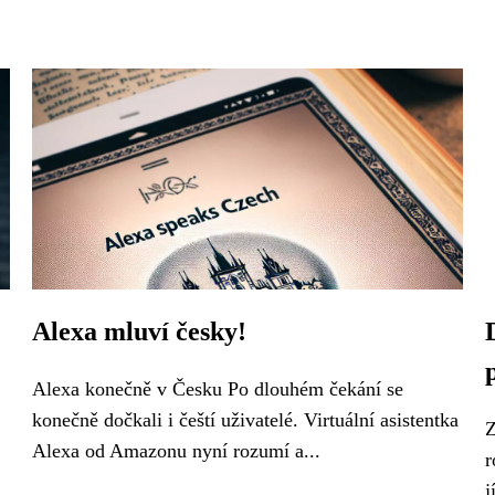
Alexa mluví česky!
Alexa konečně v Česku Po dlouhém čekání se
konečně dočkali i čeští uživatelé. Virtuální asistentka
Z
Alexa od Amazonu nyní rozumí a...
r
j