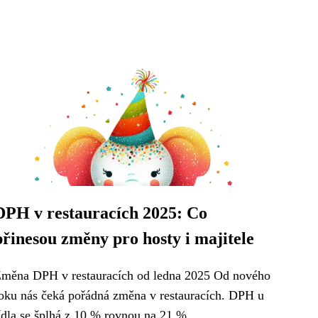
DPH v restauracích 2025: Co
přinesou změny pro hosty i majitele
měna DPH v restauracích od ledna 2025 Od nového
oku nás čeká pořádná změna v restauracích. DPH u
ídla se šplhá z 10 % rovnou na 21 %...