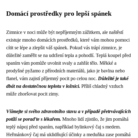
Domácí prostředky pro lepší spánek
Zimnice v noci může být nepříjemným zážitkem, ale naštěstí
existuje mnoho domácích prostředků, které vám mohou pomoci
cítit se lépe a zlepšit váš spánek. Pokud vás trápí zimnice, je
důležité zaměřit se na udržení tepla a pohodlí. Teplá koupel před
spaním vám pomůže uvolnit svaly a zahřát tělo. Měkké a
prodyšné pyžamo z přírodních materiálů, jako je bavlna nebo
flanel, vám zajistí příjemný pocit po celou noc.
Důležité je také
dbát na dostatečnou teplotu v ložnici.
Příliš chladný vzduch
může zhoršovat pocit zimy.
Všímejte si svého zdravotního stavu a v případě přetrvávajících
potíží se poraďte s lékařem.
Mnoho lidí zjistilo, že jim pomáhá
teplý nápoj před spaním, například bylinkový čaj s medem.
Heřmánkový čaj má uklidňující účinky a meduňka zase pomáhá