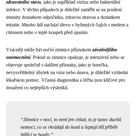
zdravotního stavu
, jako je například viróza nebo bakteriální
infekce. V těchto případech je důležité zaměřit se na posílení
imunity dostatkem odpočinku, zdravou stravou a dostatkem
tekutin. Mnoho lidí nachází úlevu v bylinných čajích s medem a
citronem nebo v teplé koupeli před spaním.
Vzácněji může být noční zimnice příznakem
závažnějšího
onemocnění
. Pokud se zimnice opakuje, je intenzivní nebo se
objevuje společně s dalšími příznaky, jako je horečka,
nevysvětlitelný úbytek na váze nebo únava, je důležité vyhledat
lékařskou pomoc. Včasná diagnostika a léčba jsou klíčové pro
dosažení co nejlepších výsledků.
Zimnice v noci, to není jen chlad, to je tanec duchů
nemoci, co se vkrádají do kostí a šeptají tiší příběh
blížící se bouře.