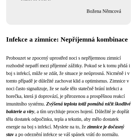
Božena Němcová
Infekce a zimnice: Nepříjemná kombinace
Probouzet se zpocený uprostřed noci s nepříjemnou zimnicí
rozhodně nepatří mezi příjemné zážitky. Pokud se k tomu přidá i
boj s infekcí, může se zdát, že situace je neúprosná. Nicméně i v
tomto případě je důležité zachovat klid a optimismus. Zimnice v
noci často signalizuje, že se naše tělo statečně brání infekci a
horečka, která ji doprovází, je přirozenou a prospěšnou reakcí
imunitního systému.
Zvýšená teplota totiž pomáhá ničit škodlivé
bakterie a viry
, a tím urychluje proces hojení. Důležité je dopřát
tělu dostatek odpočinku, tepla a tekutin, aby mělo dostatek
energie na boj s infekcí. Myslete na to, že
zimnice je dočasný
stav
a po odeznění infekce se váš spánek vrátí do normálu.