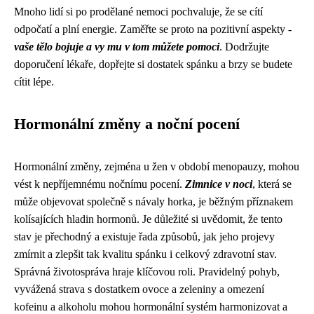
Mnoho lidí si po prodělané nemoci pochvaluje, že se cítí
odpočatí a plní energie. Zaměřte se proto na pozitivní aspekty -
vaše tělo bojuje a vy mu v tom můžete pomoci
. Dodržujte
doporučení lékaře, dopřejte si dostatek spánku a brzy se budete
cítit lépe.
Hormonální změny a noční pocení
Hormonální změny, zejména u žen v období menopauzy, mohou
vést k nepříjemnému nočnímu pocení.
Zimnice v noci
, která se
může objevovat společně s návaly horka, je běžným příznakem
kolísajících hladin hormonů. Je důležité si uvědomit, že tento
stav je přechodný a existuje řada způsobů, jak jeho projevy
zmírnit a zlepšit tak kvalitu spánku i celkový zdravotní stav.
Správná životospráva hraje klíčovou roli. Pravidelný pohyb,
vyvážená strava s dostatkem ovoce a zeleniny a omezení
kofeinu a alkoholu mohou hormonální systém harmonizovat a