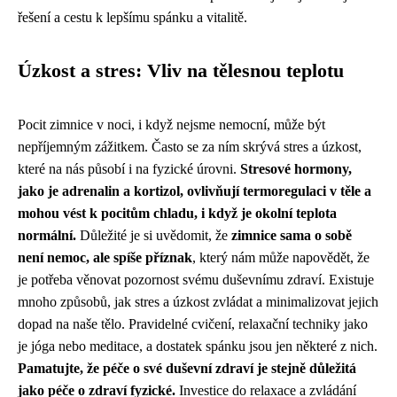
řešení a cestu k lepšímu spánku a vitalitě.
Úzkost a stres: Vliv na tělesnou teplotu
Pocit zimnice v noci, i když nejsme nemocní, může být
nepříjemným zážitkem. Často se za ním skrývá stres a úzkost,
které na nás působí i na fyzické úrovni.
Stresové hormony,
jako je adrenalin a kortizol, ovlivňují termoregulaci v těle a
mohou vést k pocitům chladu, i když je okolní teplota
normální.
Důležité je si uvědomit, že
zimnice sama o sobě
není nemoc, ale spíše příznak
, který nám může napovědět, že
je potřeba věnovat pozornost svému duševnímu zdraví. Existuje
mnoho způsobů, jak stres a úzkost zvládat a minimalizovat jejich
dopad na naše tělo. Pravidelné cvičení, relaxační techniky jako
je jóga nebo meditace, a dostatek spánku jsou jen některé z nich.
Pamatujte, že péče o své duševní zdraví je stejně důležitá
jako péče o zdraví fyzické.
Investice do relaxace a zvládání