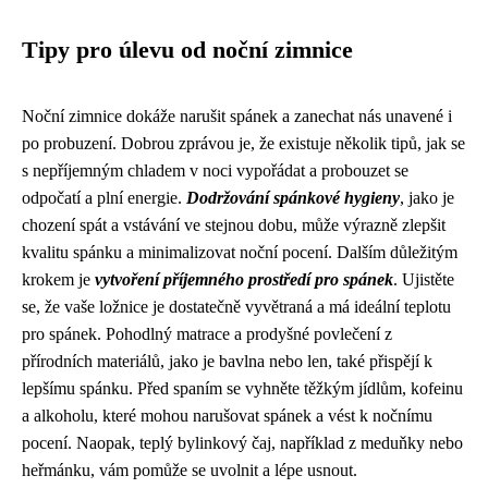
Tipy pro úlevu od noční zimnice
Noční zimnice dokáže narušit spánek a zanechat nás unavené i
po probuzení. Dobrou zprávou je, že existuje několik tipů, jak se
s nepříjemným chladem v noci vypořádat a probouzet se
odpočatí a plní energie.
Dodržování spánkové hygieny
, jako je
chození spát a vstávání ve stejnou dobu, může výrazně zlepšit
kvalitu spánku a minimalizovat noční pocení. Dalším důležitým
krokem je
vytvoření příjemného prostředí pro spánek
. Ujistěte
se, že vaše ložnice je dostatečně vyvětraná a má ideální teplotu
pro spánek. Pohodlný matrace a prodyšné povlečení z
přírodních materiálů, jako je bavlna nebo len, také přispějí k
lepšímu spánku. Před spaním se vyhněte těžkým jídlům, kofeinu
a alkoholu, které mohou narušovat spánek a vést k nočnímu
pocení. Naopak, teplý bylinkový čaj, například z meduňky nebo
heřmánku, vám pomůže se uvolnit a lépe usnout.