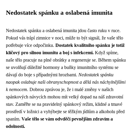
Nedostatek spánku a oslabená imunita
Nedostatek spánku a oslabená imunita jdou často ruku v ruce.
Pokud vás trápí zimnice v noci, může to být signál, že vaše tělo
potřebuje více odpočinku.
Dostatek kvalitního spánku je totiž
klíčový pro silnou imunitu a boj s infekcemi.
Když spíme,
naše tělo pracuje na plné obrátky a regeneruje se. Během spánku
se uvolňují důležité hormony a buňky imunitního systému se
dávají do boje s případnými hrozbami.
Nedostatek spánku
naopak oslabuje naši obranyschopnost a dělá nás náchylnějšími
k nemocem.
Dobrou zprávou je, že i malé změny v našich
spánkových návycích mohou mít velký dopad na náš zdravotní
stav. Zaměřte se na pravidelný spánkový režim, klidné a tmavé
prostředí v ložnici a vyhýbejte se těžkým jídlům a alkoholu před
spaním.
Vaše tělo se vám odvděčí pevnějším zdravím a
odolností.