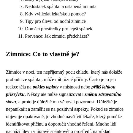
Nedostatek spánku a oslabená imunita
Kdy vyhledat lékařskou pomoc?
Tipy pro úlevu od noční zimnice
Domácí prostředky pro lepší spánek
Prevence: Jak zimnici předcházet?
Zimnice: Co to vlastně je?
Zimnice v noci, ten nepříjemný pocit chladu, který nás dokáže
probudit ze spánku, může mít různé příčiny. Často je to jen
reakce těla na
pokles teploty
v místnosti nebo
příliš lehkou
přikrývku
. Někdy ale může signalizovat i
změnu zdravotního
stavu
, a proto je důležité mu věnovat pozornost. Důležité je
nepanikařit a zaměřit se na pozitivní aspekty. Pokud se zimnice
objevuje opakovaně, je vhodné navštívit lékaře, který pomůže
identifikovat příčinu a doporučit vhodné řešení. Mnoho lidí
nachází úlevu v úpravě spánkového prostředí, například