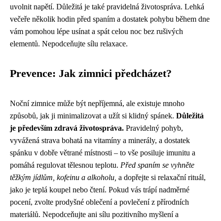
uvolnit napětí. Důležitá je také pravidelná životospráva. Lehká
večeře několik hodin před spaním a dostatek pohybu během dne
vám pomohou lépe usínat a spát celou noc bez rušivých
elementů. Nepodceňujte sílu relaxace.
Prevence: Jak zimnici předcházet?
Noční zimnice může být nepříjemná, ale existuje mnoho
způsobů, jak ji minimalizovat a užít si klidný spánek.
Důležitá
je především zdravá životospráva.
Pravidelný pohyb,
vyvážená strava bohatá na vitamíny a minerály, a dostatek
spánku v dobře větrané místnosti – to vše posiluje imunitu a
pomáhá regulovat tělesnou teplotu.
Před spaním se vyhněte
těžkým jídlům, kofeinu a alkoholu,
a dopřejte si relaxační rituál,
jako je teplá koupel nebo čtení. Pokud vás trápí nadměrné
pocení, zvolte prodyšné oblečení a povlečení z přírodních
materiálů. Nepodceňujte ani sílu pozitivního myšlení a