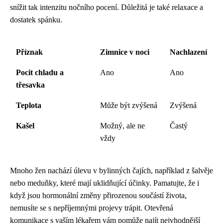
snížit tak intenzitu nočního pocení. Důležitá je také relaxace a
dostatek spánku.
Příznak
Zimnice v noci
Nachlazení
Pocit chladu a
Ano
Ano
třesavka
Teplota
Může být zvýšená
Zvýšená
Kašel
Možný, ale ne
Častý
vždy
Mnoho žen nachází úlevu v bylinných čajích, například z šalvěje
nebo meduňky, které mají uklidňující účinky. Pamatujte, že i
když jsou hormonální změny přirozenou součástí života,
nemusíte se s nepříjemnými projevy trápit. Otevřená
komunikace s vaším lékařem vám pomůže najít nejvhodnější