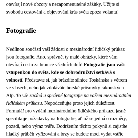
otevírají nové obzory a nezapomenutelné zážitky. Užijte si
svobodu cestování a objevování krás světa zpoza volantu!
Fotografie
Nedílnou součástí vaší žádosti o mezinárodní řidičský průkaz
jsou fotografie. Ano, správně, ty malé obrázky, které vám
otevírají cestu za hranice všedních dnů!
Fotografie jsou vaší
vstupenkou do světa, kde se dobrodružství setkává s
volností
. Představte si, jak brázdíte silnice Toskánska s větrem
ve vlasech, nebo jak zdoláváte horské průsmyky rakouských
Alp.
To vše začíná u správné fotografie na vašem mezinárodním
řidičském průkazu.
Nepodceňujte proto jejich důležitost.
Formulář pro vydání mezinárodního řidičského průkazu jasně
specifikuje požadavky na fotografie, ať už se jedná o rozměry,
pozadí, nebo výraz tváře. Dodržením těchto pokynů si zajistíte
hladký průběh vyřizování a brzy se budete moci vydat vstříc