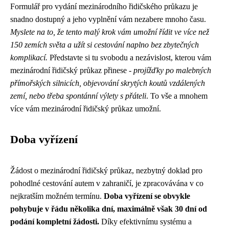
Formulář pro vydání mezinárodního řidičského průkazu je
snadno dostupný a jeho vyplnění vám nezabere mnoho času.
Myslete na to, že tento malý krok vám umožní řídit ve více než
150 zemích světa a užít si cestování naplno bez zbytečných
komplikací.
Představte si tu svobodu a nezávislost, kterou vám
mezinárodní řidičský průkaz přinese -
projížďky po malebných
přímořských silnicích, objevování skrytých koutů vzdálených
zemí, nebo třeba spontánní výlety s přáteli
. To vše a mnohem
více vám mezinárodní řidičský průkaz umožní.
Doba vyřízení
Žádost o mezinárodní řidičský průkaz, nezbytný doklad pro
pohodlné cestování autem v zahraničí, je zpracovávána v co
nejkratším možném termínu.
Doba vyřízení se obvykle
pohybuje v řádu několika dní, maximálně však 30 dní od
podání kompletní žádosti.
Díky efektivnímu systému a