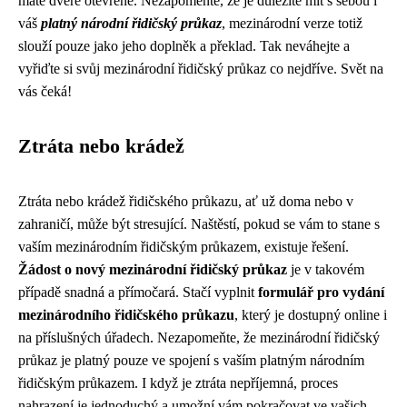
máte dveře otevřené. Nezapomeňte, že je důležité mít s sebou i
váš
platný národní řidičský průkaz
, mezinárodní verze totiž
slouží pouze jako jeho doplněk a překlad. Tak neváhejte a
vyřiďte si svůj mezinárodní řidičský průkaz co nejdříve. Svět na
vás čeká!
Ztráta nebo krádež
Ztráta nebo krádež řidičského průkazu, ať už doma nebo v
zahraničí, může být stresující. Naštěstí, pokud se vám to stane s
vaším mezinárodním řidičským průkazem, existuje řešení.
Žádost o nový mezinárodní řidičský průkaz
je v takovém
případě snadná a přímočará. Stačí vyplnit
formulář pro vydání
mezinárodního řidičského průkazu
, který je dostupný online i
na příslušných úřadech. Nezapomeňte, že mezinárodní řidičský
průkaz je platný pouze ve spojení s vaším platným národním
řidičským průkazem. I když je ztráta nepříjemná, proces
nahrazení je jednoduchý a umožní vám pokračovat ve vašich