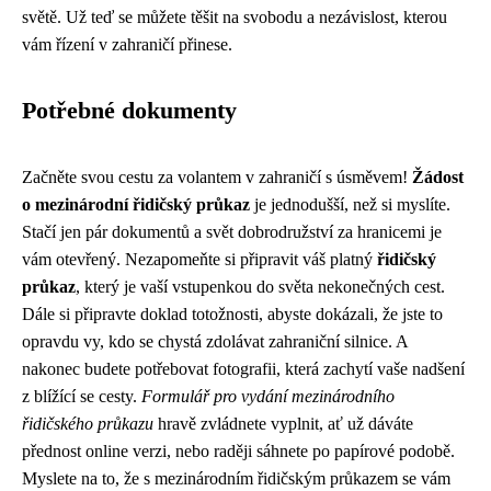
světě. Už teď se můžete těšit na svobodu a nezávislost, kterou
vám řízení v zahraničí přinese.
Potřebné dokumenty
Začněte svou cestu za volantem v zahraničí s úsměvem!
Žádost
o mezinárodní řidičský průkaz
je jednodušší, než si myslíte.
Stačí jen pár dokumentů a svět dobrodružství za hranicemi je
vám otevřený. Nezapomeňte si připravit váš platný
řidičský
průkaz
, který je vaší vstupenkou do světa nekonečných cest.
Dále si připravte doklad totožnosti, abyste dokázali, že jste to
opravdu vy, kdo se chystá zdolávat zahraniční silnice. A
nakonec budete potřebovat fotografii, která zachytí vaše nadšení
z blížící se cesty.
Formulář pro vydání mezinárodního
řidičského průkazu
hravě zvládnete vyplnit, ať už dáváte
přednost online verzi, nebo raději sáhnete po papírové podobě.
Myslete na to, že s mezinárodním řidičským průkazem se vám