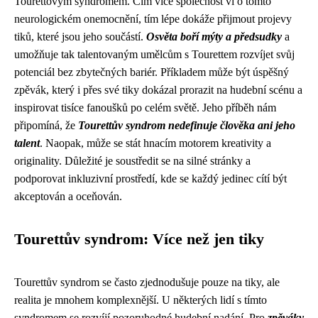
Tourettovým syndromem. Čím více společnost ví o tomto
neurologickém onemocnění, tím lépe dokáže přijmout projevy
tiků, které jsou jeho součástí.
Osvěta boří mýty a předsudky
a
umožňuje tak talentovaným umělcům s Tourettem rozvíjet svůj
potenciál bez zbytečných bariér. Příkladem může být úspěšný
zpěvák, který i přes své tiky dokázal prorazit na hudební scénu a
inspirovat tisíce fanoušků po celém světě. Jeho příběh nám
připomíná, že
Tourettův syndrom nedefinuje člověka ani jeho
talent
. Naopak, může se stát hnacím motorem kreativity a
originality. Důležité je soustředit se na silné stránky a
podporovat inkluzivní prostředí, kde se každý jedinec cítí být
akceptován a oceňován.
Tourettův syndrom: Více než jen tiky
Tourettův syndrom se často zjednodušuje pouze na tiky, ale
realita je mnohem komplexnější. U některých lidí s tímto
syndromem se rozvíjí pozoruhodné hudební nadání. Pro
zpěváky