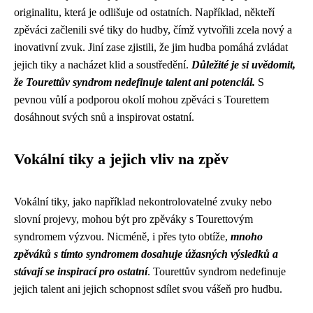
originalitu, která je odlišuje od ostatních. Například, někteří
zpěváci začlenili své tiky do hudby, čímž vytvořili zcela nový a
inovativní zvuk. Jiní zase zjistili, že jim hudba pomáhá zvládat
jejich tiky a nacházet klid a soustředění.
Důležité je si uvědomit,
že Tourettův syndrom nedefinuje talent ani potenciál.
S
pevnou vůlí a podporou okolí mohou zpěváci s Tourettem
dosáhnout svých snů a inspirovat ostatní.
Vokální tiky a jejich vliv na zpěv
Vokální tiky, jako například nekontrolovatelné zvuky nebo
slovní projevy, mohou být pro zpěváky s Tourettovým
syndromem výzvou. Nicméně, i přes tyto obtíže,
mnoho
zpěváků s tímto syndromem dosahuje úžasných výsledků a
stávají se inspirací pro ostatní
. Tourettův syndrom nedefinuje
jejich talent ani jejich schopnost sdílet svou vášeň pro hudbu.