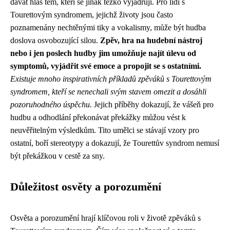
dávat hlas těm, kteří se jinak těžko vyjadřují. Pro lidi s
Tourettovým syndromem, jejichž životy jsou často
poznamenány nechtěnými tiky a vokalismy, může být hudba
doslova osvobozující silou.
Zpěv, hra na hudební nástroj
nebo i jen poslech hudby jim umožňuje najít úlevu od
symptomů, vyjádřit své emoce a propojit se s ostatními.
Existuje mnoho inspirativních příkladů zpěváků s Tourettovým
syndromem, kteří se nenechali svým stavem omezit a dosáhli
pozoruhodného úspěchu.
Jejich příběhy dokazují, že vášeň pro
hudbu a odhodlání překonávat překážky můžou vést k
neuvěřitelným výsledkům. Tito umělci se stávají vzory pro
ostatní, boří stereotypy a dokazují, že Tourettův syndrom nemusí
být překážkou v cestě za sny.
Důležitost osvěty a porozumění
Osvěta a porozumění hrají klíčovou roli v životě zpěváků s