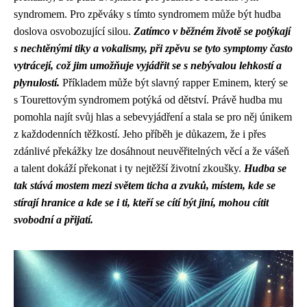
syndromem. Pro zpěváky s tímto syndromem může být hudba
doslova osvobozující silou.
Zatímco v běžném životě se potýkají
s nechtěnými tiky a vokalismy, při zpěvu se tyto symptomy často
vytrácejí, což jim umožňuje vyjádřit se s nebývalou lehkostí a
plynulostí.
Příkladem může být slavný rapper Eminem, který se
s Tourettovým syndromem potýká od dětství. Právě hudba mu
pomohla najít svůj hlas a sebevyjádření a stala se pro něj únikem
z každodenních těžkostí. Jeho příběh je důkazem, že i přes
zdánlivé překážky lze dosáhnout neuvěřitelných věcí a že vášeň
a talent dokáží překonat i ty nejtěžší životní zkoušky.
Hudba se
tak stává mostem mezi světem ticha a zvuků, místem, kde se
stírají hranice a kde se i ti, kteří se cítí být jiní, mohou cítit
svobodní a přijatí.