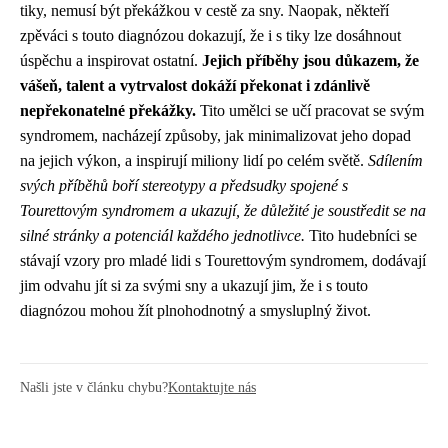
tiky, nemusí být překážkou v cestě za sny. Naopak, někteří
zpěváci s touto diagnózou dokazují, že i s tiky lze dosáhnout
úspěchu a inspirovat ostatní.
Jejich příběhy jsou důkazem, že
vášeň, talent a vytrvalost dokáží překonat i zdánlivě
nepřekonatelné překážky.
Tito umělci se učí pracovat se svým
syndromem, nacházejí způsoby, jak minimalizovat jeho dopad
na jejich výkon, a inspirují miliony lidí po celém světě.
Sdílením
svých příběhů boří stereotypy a předsudky spojené s
Tourettovým syndromem a ukazují, že důležité je soustředit se na
silné stránky a potenciál každého jednotlivce.
Tito hudebníci se
stávají vzory pro mladé lidi s Tourettovým syndromem, dodávají
jim odvahu jít si za svými sny a ukazují jim, že i s touto
diagnózou mohou žít plnohodnotný a smysluplný život.
Našli jste v článku chybu?
Kontaktujte nás