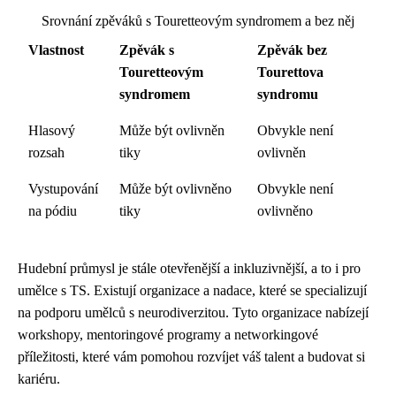
Srovnání zpěváků s Touretteovým syndromem a bez něj
Vlastnost
Zpěvák s
Zpěvák bez
Touretteovým
Tourettova
syndromem
syndromu
Hlasový
Může být ovlivněn
Obvykle není
rozsah
tiky
ovlivněn
Vystupování
Může být ovlivněno
Obvykle není
na pódiu
tiky
ovlivněno
Hudební průmysl je stále otevřenější a inkluzivnější, a to i pro
umělce s TS. Existují organizace a nadace, které se specializují
na podporu umělců s neurodiverzitou. Tyto organizace nabízejí
workshopy, mentoringové programy a networkingové
příležitosti, které vám pomohou rozvíjet váš talent a budovat si
kariéru.