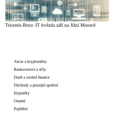
Tricentis Brno: IT hvězda září na Jižní Moravě
Akcie a kryptoměny
Bankovnictví a účty
Daně a osobní finance
Důchody a penzijní spoření
Hypotéky
Ostatní
Pojištění