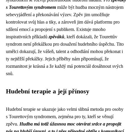
s Tourettovým syndromem
může být hudba mocným nástrojem
sebevyjádření a překonávání výzev. Zpěv jim umožňuje
kontrolovat svůj hlas a tiky, a zároveň jim dává platformu pro
sdílení emocí a propojení s publikem. Existuje mnoho
inspirativních příkladů
zpěváků
, kteří dokázali, že Tourettův
syndrom není překážkou pro dosažení hudebního úspěchu. Tito
umělci dokazují, že vášeň, talent a odhodlání mohou překonat i
ty nejtěžší překážky. Jejich příběhy nám připomínají, že
rozmanitost je krásná a že každý má potenciál dosáhnout svých
snů.
Hudební terapie a její přínosy
Hudební terapie se ukazuje jako velmi slibná metoda pro osoby
s Tourettovým syndromem, zejména pro ty, kteří se věnují
zpěvu.
Hudba má totiž úžasnou moc otevírat srdce a propojit
nás na hlubší úrovni, a to i přes případné obtíže s komunikací.