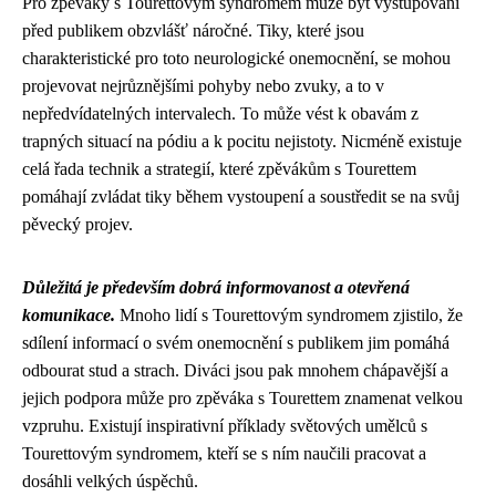
Pro zpěváky s Tourettovým syndromem může být vystupování
před publikem obzvlášť náročné. Tiky, které jsou
charakteristické pro toto neurologické onemocnění, se mohou
projevovat nejrůznějšími pohyby nebo zvuky, a to v
nepředvídatelných intervalech. To může vést k obavám z
trapných situací na pódiu a k pocitu nejistoty. Nicméně existuje
celá řada technik a strategií, které zpěvákům s Tourettem
pomáhají zvládat tiky během vystoupení a soustředit se na svůj
pěvecký projev.
Důležitá je především dobrá informovanost a otevřená
komunikace.
Mnoho lidí s Tourettovým syndromem zjistilo, že
sdílení informací o svém onemocnění s publikem jim pomáhá
odbourat stud a strach. Diváci jsou pak mnohem chápavější a
jejich podpora může pro zpěváka s Tourettem znamenat velkou
vzpruhu. Existují inspirativní příklady světových umělců s
Tourettovým syndromem, kteří se s ním naučili pracovat a
dosáhli velkých úspěchů.