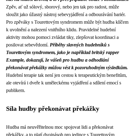
Zpěv, ať už sólový, sborový, nebo jen tak pro radost, může
sloužit jako úžasný nástroj sebevyjádření a odbourávání bariér.
Pro zpěváky s Tourettovým syndromem může být hudba klíčem
k uvolnění a nalezení vnitřního klidu. Pravidelné hudební
aktivity mohou pomoci zvládat tiky, zlepšovat koordinaci a
posilovat sebevědomí.
Příběhy slavných hudebníků s
Tourettovým syndromem, jako je například britský rapper
Example, dokazují, že vášeň pro hudbu a odhodlání
překonávat překážky můžou vést k pozoruhodným výsledkům.
Hudební terapie tak není jen cestou k terapeutickým benefitům,
ale otevírá i dveře k uměleckému vyjádření a sdílení emocí s
publikem.
Síla hudby překonávat překážky
Hudba má neuvěřitelnou moc spojovat lidi a překonávat
překážky, a to platí dvojnásob pro jedince s Tourettovým