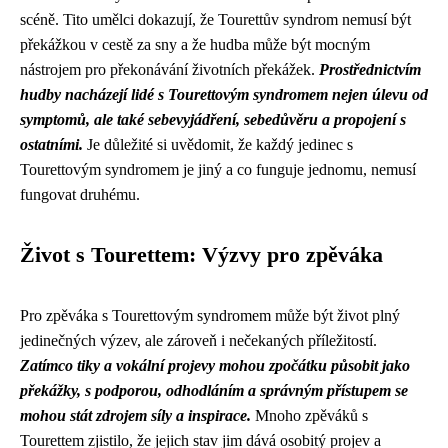
scéně. Tito umělci dokazují, že Tourettův syndrom nemusí být
překážkou v cestě za sny a že hudba může být mocným
nástrojem pro překonávání životních překážek.
Prostřednictvím
hudby nacházejí lidé s Tourettovým syndromem nejen úlevu od
symptomů, ale také sebevyjádření, sebedůvěru a propojení s
ostatními.
Je důležité si uvědomit, že každý jedinec s
Tourettovým syndromem je jiný a co funguje jednomu, nemusí
fungovat druhému.
Život s Tourettem: Výzvy pro zpěváka
Pro zpěváka s Tourettovým syndromem může být život plný
jedinečných výzev, ale zároveň i nečekaných příležitostí.
Zatímco tiky a vokální projevy mohou zpočátku působit jako
překážky, s podporou, odhodláním a správným přístupem se
mohou stát zdrojem síly a inspirace.
Mnoho zpěváků s
Tourettem zjistilo, že jejich stav jim dává osobitý projev a