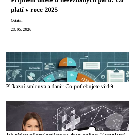
Příjmení dítěte u nesezdaných párů: Co
platí v roce 2025
Ostatní
23. 05. 2026
Příkazní smlouva a daně: Co potřebujete vědět