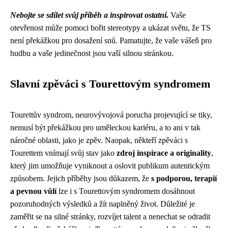
Nebojte se sdílet svůj příběh a inspirovat ostatní.
Vaše
otevřenost může pomoci bořit stereotypy a ukázat světu, že TS
není překážkou pro dosažení snů. Pamatujte, že vaše vášeň pro
hudbu a vaše jedinečnost jsou vaší silnou stránkou.
Slavní zpěváci s Tourettovým syndromem
Tourettův syndrom, neurovývojová porucha projevující se tiky,
nemusí být překážkou pro uměleckou kariéru, a to ani v tak
náročné oblasti, jako je zpěv. Naopak, někteří zpěváci s
Tourettem vnímají svůj stav jako
zdroj inspirace a originality
,
který jim umožňuje vyniknout a oslovit publikum autentickým
způsobem. Jejich příběhy jsou důkazem, že
s podporou, terapií
a pevnou vůlí
lze i s Tourettovým syndromem dosáhnout
pozoruhodných výsledků a žít naplněný život. Důležité je
zaměřit se na silné stránky, rozvíjet talent a nenechat se odradit