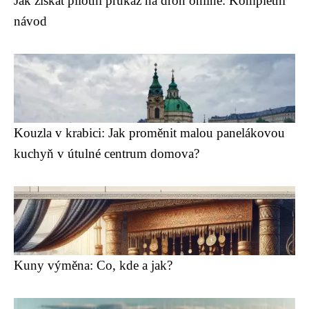
Jak získat pilotní průkaz na dron online: Kompletní
návod
Kouzla v krabici: Jak proměnit malou panelákovou
kuchyň v útulné centrum domova?
Kuny výměna: Co, kde a jak?