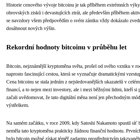
Historie cenového vývoje bitcoinu je tak příběhem extrémních výk
obrovských zisků i devastujících ztrát, ale především příběhem aktiv
se navzdory všem předpovědím o svém zániku vždy dokázalo zved
dosáhnout nových výšin.
Rekordní hodnoty bitcoinu v průběhu let
Bitcoin, nejznámější kryptoměna světa, prošel od svého vzniku v r
naprosto fascinující cestou, která se vyznačuje dramatickými vzestu
Cena bitcoinu se stala jedním z nejsledovanějších ukazatelů v celém
financí, a to nejen mezi investory, ale i mezi běžnými lidmi, kteří si
začali uvědomovat, že tato digitální měna není jen přechodným mó
výstřelkem.
Na samém začátku, v roce 2009, kdy Satoshi Nakamoto spustil síť b
neměla tato kryptoměna prakticky žádnou finanční hodnotu. Prvních
bylo bitcoin možné získat téměř zadarmo prostřednictvím takzvanéh