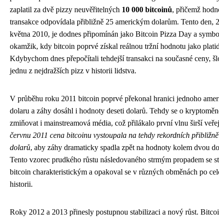
zaplatil za dvě pizzy neuvěřitelných
10 000 bitcoinů
, přičemž hodn
transakce odpovídala přibližně 25 americkým dolarům. Tento den, 2
května 2010, je dodnes připomínán jako Bitcoin Pizza Day a symbo
okamžik, kdy bitcoin poprvé získal reálnou tržní hodnotu jako platid
Kdybychom dnes přepočítali tehdejší transakci na současné ceny, šl
jednu z nejdražších pizz v historii lidstva.
V průběhu roku 2011 bitcoin poprvé překonal hranici jednoho ame
dolaru a záhy dosáhl i hodnoty deseti dolarů. Tehdy se o kryptoměn
zmiňovat i mainstreamová média, což přilákalo první vlnu širší veře
červnu 2011 cena bitcoinu vystoupala na tehdy rekordních přibližně
dolarů
, aby záhy dramaticky spadla zpět na hodnoty kolem dvou do
Tento vzorec prudkého růstu následovaného strmým propadem se st
bitcoin charakteristickým a opakoval se v různých obměnách po cel
historii.
Roky 2012 a 2013 přinesly postupnou stabilizaci a nový růst. Bitcoi