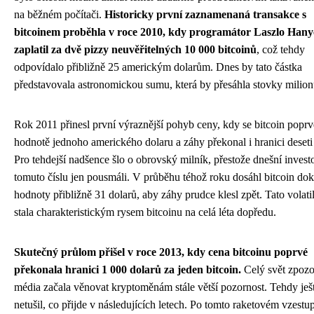
na běžném počítači.
Historicky první zaznamenaná transakce s
bitcoinem proběhla v roce 2010, kdy programátor Laszlo Hany
zaplatil za dvě pizzy neuvěřitelných 10 000 bitcoinů
, což tehdy
odpovídalo přibližně 25 americkým dolarům. Dnes by tato částka
představovala astronomickou sumu, která by přesáhla stovky milion
Rok 2011 přinesl první výraznější pohyb ceny, kdy se bitcoin poprvé
hodnotě jednoho amerického dolaru a záhy překonal i hranici deseti
Pro tehdejší nadšence šlo o obrovský milník, přestože dnešní investo
tomuto číslu jen pousmáli. V průběhu téhož roku dosáhl bitcoin do
hodnoty přibližně 31 dolarů, aby záhy prudce klesl zpět. Tato volatil
stala charakteristickým rysem bitcoinu na celá léta dopředu.
Skutečný průlom přišel v roce 2013, kdy cena bitcoinu poprvé
překonala hranici 1 000 dolarů za jeden bitcoin.
Celý svět zpozo
média začala věnovat kryptoměnám stále větší pozornost. Tehdy ješ
netušil, co přijde v následujících letech. Po tomto raketovém vzestu