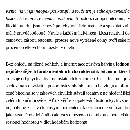
Kritici halvingu naopak poukazují na to, že trh je stále efektivnější a
historické vzorce se nemusí opakovat
. S rostoucí adopcí bitcoinu a v
likviditou trhu jsou cenové pohyby méně dramatické a spekulativní
méně pravděpodobné. Navíc s každým halvingem klesá relativní d
celkovou zásobu bitcoinu, protože nově vytěžené coiny tvoří stále 
procento celkového množství v oběhu.
Bez ohledu na různé pohledy a interpretace zůstává halving
jednou
nejdůležitějších fundamentálních charakteristik bitcoinu
, která
odlišuje od jiných aktiv i od ostatních kryptoměn. Cena bitcoinu je 
sledována s obzvláštní pozorností v období kolem halvingu a infor
ceně bitcoinu se v takových chvílích stávají jedním z nejhledanějšíc
celém finančním světě. Ať už věříte v opakování historických vzor
ne, halving zůstává klíčovým momentem, který formuje vnímání bit
jako vzácného digitálního aktiva s omezenou nabídkou a potenciáln
rostoucí hodnotou v dlouhodobém horizontu.