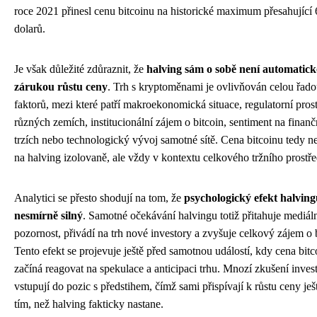
roce 2021 přinesl cenu bitcoinu na historické maximum přesahující
dolarů.
Je však důležité zdůraznit, že
halving sám o sobě není automatic
zárukou růstu ceny
. Trh s kryptoměnami je ovlivňován celou řado
faktorů, mezi které patří makroekonomická situace, regulatorní prost
různých zemích, institucionální zájem o bitcoin, sentiment na finanč
trzích nebo technologický vývoj samotné sítě. Cena bitcoinu tedy n
na halving izolovaně, ale vždy v kontextu celkového tržního prostře
Analytici se přesto shodují na tom, že
psychologický efekt halving
nesmírně silný
. Samotné očekávání halvingu totiž přitahuje mediál
pozornost, přivádí na trh nové investory a zvyšuje celkový zájem o b
Tento efekt se projevuje ještě před samotnou událostí, kdy cena bitc
začíná reagovat na spekulace a anticipaci trhu. Mnozí zkušení invest
vstupují do pozic s předstihem, čímž sami přispívají k růstu ceny ješ
tím, než halving fakticky nastane.