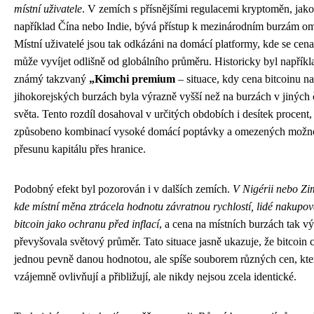
místní uživatele
. V zemích s přísnějšími regulacemi kryptoměn, jako
například Čína nebo Indie, bývá přístup k mezinárodním burzám o
Místní uživatelé jsou tak odkázáni na domácí platformy, kde se cena
může vyvíjet odlišně od globálního průměru. Historicky byl napříkl
známý takzvaný
„Kimchi premium
– situace, kdy cena bitcoinu na
jihokorejských burzách byla výrazně vyšší než na burzách v jiných 
světa. Tento rozdíl dosahoval v určitých obdobích i desítek procent,
způsobeno kombinací vysoké domácí poptávky a omezených možno
přesunu kapitálu přes hranice.
Podobný efekt byl pozorován i v dalších zemích.
V Nigérii nebo Z
kde místní měna ztrácela hodnotu závratnou rychlostí, lidé nakupov
bitcoin jako ochranu před inflací
, a cena na místních burzách tak v
převyšovala světový průměr. Tato situace jasně ukazuje, že bitcoin 
jednou pevně danou hodnotou, ale spíše souborem různých cen, kte
vzájemně ovlivňují a přibližují, ale nikdy nejsou zcela identické.