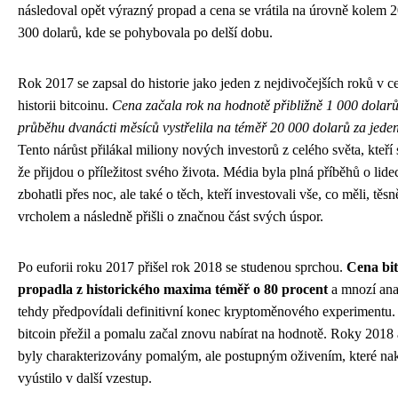
následoval opět výrazný propad a cena se vrátila na úrovně kolem 
300 dolarů, kde se pohybovala po delší dobu.
Rok 2017 se zapsal do historie jako jeden z nejdivočejších roků v c
historii bitcoinu.
Cena začala rok na hodnotě přibližně 1 000 dolarů
průběhu dvanácti měsíců vystřelila na téměř 20 000 dolarů za jeden
Tento nárůst přilákal miliony nových investorů z celého světa, kteří s
že přijdou o příležitost svého života. Média byla plná příběhů o lidec
zbohatli přes noc, ale také o těch, kteří investovali vše, co měli, těs
vrcholem a následně přišli o značnou část svých úspor.
Po euforii roku 2017 přišel rok 2018 se studenou sprchou.
Cena bit
propadla z historického maxima téměř o 80 procent
a mnozí anal
tehdy předpovídali definitivní konec kryptoměnového experimentu.
bitcoin přežil a pomalu začal znovu nabírat na hodnotě. Roky 2018
byly charakterizovány pomalým, ale postupným oživením, které na
vyústilo v další vzestup.