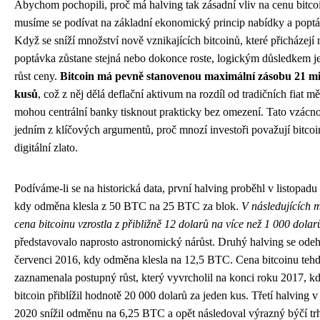
Abychom pochopili, proč má halving tak zásadní vliv na cenu bitco
musíme se podívat na základní ekonomický princip nabídky a popt
Když se sníží množství nově vznikajících bitcoinů, které přicházejí n
poptávka zůstane stejná nebo dokonce roste, logickým důsledkem je
růst ceny.
Bitcoin má pevně stanovenou maximální zásobu 21 mi
kusů
, což z něj dělá deflační aktivum na rozdíl od tradičních fiat mě
mohou centrální banky tisknout prakticky bez omezení. Tato vzácno
jedním z klíčových argumentů, proč mnozí investoři považují bitcoi
digitální zlato.
Podíváme-li se na historická data, první halving proběhl v listopadu
kdy odměna klesla z 50 BTC na 25 BTC za blok.
V následujících 
cena bitcoinu vzrostla z přibližně 12 dolarů na více než 1 000 dolar
představovalo naprosto astronomický nárůst. Druhý halving se odeh
červenci 2016, kdy odměna klesla na 12,5 BTC. Cena bitcoinu teh
zaznamenala postupný růst, který vyvrcholil na konci roku 2017, k
bitcoin přiblížil hodnotě 20 000 dolarů za jeden kus. Třetí halving 
2020 snížil odměnu na 6,25 BTC a opět následoval výrazný býčí trh