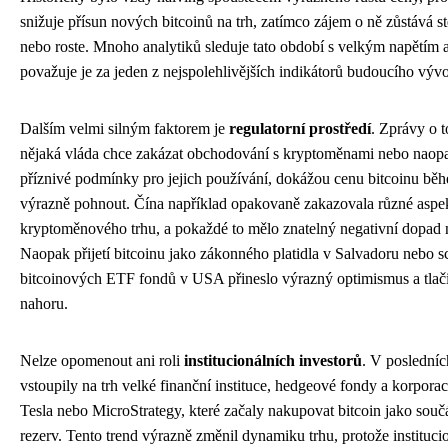
snižuje přísun nových bitcoinů na trh, zatímco zájem o ně zůstává s
nebo roste. Mnoho analytiků sleduje tato období s velkým napětím 
považuje je za jeden z nejspolehlivějších indikátorů budoucího vývo
Dalším velmi silným faktorem je
regulatorní prostředí
. Zprávy o 
nějaká vláda chce zakázat obchodování s kryptoměnami nebo naopa
příznivé podmínky pro jejich používání, dokážou cenu bitcoinu bě
výrazně pohnout. Čína například opakovaně zakazovala různé aspe
kryptoměnového trhu, a pokaždé to mělo znatelný negativní dopad 
Naopak přijetí bitcoinu jako zákonného platidla v Salvadoru nebo s
bitcoinových ETF fondů v USA přineslo výrazný optimismus a tlač
nahoru.
Nelze opomenout ani roli
institucionálních investorů
. V posledníc
vstoupily na trh velké finanční instituce, hedgeové fondy a korpora
Tesla nebo MicroStrategy, které začaly nakupovat bitcoin jako souč
rezerv. Tento trend výrazně změnil dynamiku trhu, protože instituci