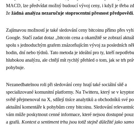
MACD, lze předvídat možný budoucí vývoj ceny, i když je třeba zd
že
žádná analýza nezaručuje stoprocentní přesnost předpovědi
.
Zajímavou možností je také sledování ceny bitcoinu přímo přes vyh
Google. Stačí zadat dotaz „bitcoin cena a okamžitě se zobrazí aktuá
spolu s jednoduchým grafem znázorňujícím vývoj za posledních ně
hodin, dní nebo týdnů. Tato metoda je ideální pro ty, kteří nepotřebu
hlubokou analýzu, ale chtějí mít rychlý přehled o tom, jak se trh prá
pohybuje.
Nezanedbatelnou roli při sledování ceny hrají také sociální sítě a
specializované komunitní platformy. Na Twitteru, který se v kryp
světě přejmenoval na X, sdílejí tisíce analytiků a obchodníků své po
aktuální komentáře k pohybům ceny bitcoinu. Sledování relevantní
vám může poskytnout cenné informace, které nejsou dostupné pouze
a grafů.
Kontext a sentiment trhu jsou totiž stejně důležité jako samo