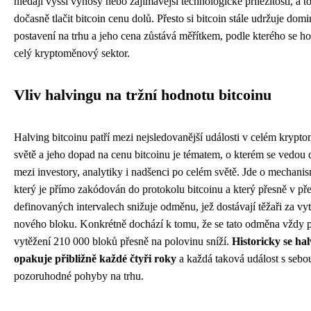
hledají vyšší výnosy nebo zajímavější technologické příležitosti, a 
dočasně tlačit bitcoin cenu dolů. Přesto si bitcoin stále udržuje domi
postavení na trhu a jeho cena zůstává měřítkem, podle kterého se h
celý kryptoměnový sektor.
Vliv halvingu na tržní hodnotu bitcoinu
Halving bitcoinu patří mezi nejsledovanější události v celém kryp
světě a jeho dopad na cenu bitcoinu je tématem, o kterém se vedou 
mezi investory, analytiky i nadšenci po celém světě. Jde o mechani
který je přímo zakódován do protokolu bitcoinu a který přesně v p
definovaných intervalech snižuje odměnu, jež dostávají těžaři za vy
nového bloku. Konkrétně dochází k tomu, že se tato odměna vždy 
vytěžení 210 000 bloků přesně na polovinu sníží.
Historicky se ha
opakuje přibližně každé čtyři roky
a každá taková událost s sebou
pozoruhodné pohyby na trhu.