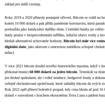
základ pro další vzestup.
Roky 2019 a 2020 přinesly postupné oživení. Bitcoin se vrátil na h
kolem 10 000 dolarů a pak přišla pandemie koronaviru, která parad
posloužila jako katalyzátor dalšího růstu. Centrální banky po celém 
tiskly peníze v bezprecedentním měřítku, inflační obavy rostly a inv
hledali alternativní uchovatele hodnoty.
Bitcoin byl stále více vní
digitální zlato
, jako aktivum s omezenou nabídkou schopné chránit
inflací.
V roce 2021 bitcoin dosáhl nového historického maxima, když v li
překonal hranici
68 000 dolarů za jeden bitcoin
. Tentokrát za růst
jen drobní spekulanti, ale i velké instituce, hedgeové fondy a dokon
veřejně obchodované společnosti, které zařadily bitcoin do svých r
Rok 2022 opět přinesl bolestivý propad, kdy cena klesla až pod 16
dolarů v souvislosti s krachem ekosystému Terra Luna a pádem bu