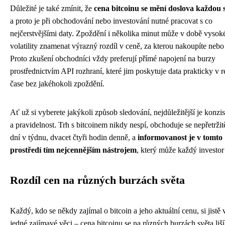
Důležité je také zmínit, že
cena bitcoinu se mění doslova každou
a proto je při obchodování nebo investování nutné pracovat s co
nejčerstvějšími daty. Zpoždění i několika minut může v době vysok
volatility znamenat výrazný rozdíl v ceně, za kterou nakoupíte nebo
Proto zkušení obchodníci vždy preferují přímé napojení na burzy
prostřednictvím API rozhraní, které jim poskytuje data prakticky v 
čase bez jakéhokoli zpoždění.
Ať už si vyberete jakýkoli způsob sledování, nejdůležitější je konzis
a pravidelnost. Trh s bitcoinem nikdy nespí, obchoduje se nepřetrži
dní v týdnu, dvacet čtyři hodin denně, a
informovanost je v tomto
prostředí tím nejcennějším nástrojem
, který může každý investor
Rozdíl cen na různých burzách světa
Každý, kdo se někdy zajímal o bitcoin a jeho aktuální cenu, si jistě 
jedné zajímavé věci – cena bitcoinu se na různých burzách světa liš