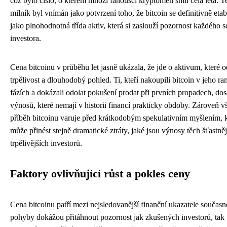
což bylo číslo, o kterém mnozí fanoušci kryptoměn snili celá léta. T
milník byl vnímán jako potvrzení toho, že bitcoin se definitivně etab
jako plnohodnotná třída aktiv, která si zaslouží pozornost každého s
investora.
Cena bitcoinu v průběhu let jasně ukázala, že jde o aktivum, které
trpělivost a dlouhodobý pohled. Ti, kteří nakoupili bitcoin v jeho r
fázích a dokázali odolat pokušení prodat při prvních propadech, dos
výnosů, které nemají v historii financí prakticky obdoby. Zároveň v
příběh bitcoinu varuje před krátkodobým spekulativním myšlením, k
může přinést stejně dramatické ztráty, jaké jsou výnosy těch šťastněj
trpělivějších investorů.
Faktory ovlivňující růst a pokles ceny
Cena bitcoinu patří mezi nejsledovanější finanční ukazatele současnos
pohyby dokážou přitáhnout pozornost jak zkušených investorů, tak