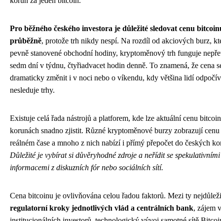
korun za jeden bitcoin.
Pro běžného českého investora je důležité sledovat cenu bitcoin
průběžně
, protože trh nikdy nespí. Na rozdíl od akciových burz, kt
pevně stanovené obchodní hodiny, kryptoměnový trh funguje nepřet
sedm dní v týdnu, čtyřiadvacet hodin denně. To znamená, že cena 
dramaticky změnit i v noci nebo o víkendu, kdy většina lidí odpočív
nesleduje trhy.
Existuje celá řada nástrojů a platforem, kde lze aktuální cenu bitcoi
korunách snadno zjistit. Různé kryptoměnové burzy zobrazují cenu
reálném čase a mnoho z nich nabízí i přímý přepočet do českých ko
Důležité je vybírat si důvěryhodné zdroje a neřídit se spekulativními
informacemi z diskuzních fór nebo sociálních sítí.
Cena bitcoinu je ovlivňována celou řadou faktorů. Mezi ty nejdůležit
regulatorní kroky jednotlivých vlád a centrálních bank
, zájem 
institucionálních investorů, technologický vývoj samotné sítě Bitcoin