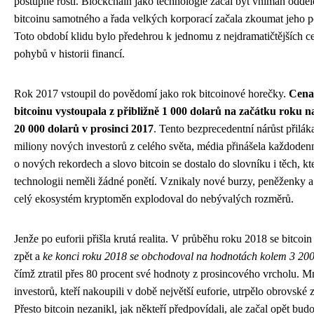
postupně rostl. Blockchain jako technologie začal být vnímán oddě
bitcoinu samotného a řada velkých korporací začala zkoumat jeho p
Toto období klidu bylo předehrou k jednomu z nejdramatičtějších 
pohybů v historii financí.
Rok 2017 vstoupil do povědomí jako rok bitcoinové horečky.
Cena
bitcoinu vystoupala z přibližně 1 000 dolarů na začátku roku n
20 000 dolarů v prosinci 2017
. Tento bezprecedentní nárůst přilák
miliony nových investorů z celého světa, média přinášela každoden
o nových rekordech a slovo bitcoin se dostalo do slovníku i těch, kte
technologii neměli žádné ponětí. Vznikaly nové burzy, peněženky a 
celý ekosystém kryptoměn explodoval do nebývalých rozměrů.
Jenže po euforii přišla krutá realita. V průběhu roku 2018 se bitcoin 
zpět a
ke konci roku 2018 se obchodoval na hodnotách kolem 3 200
čímž ztratil přes 80 procent své hodnoty z prosincového vrcholu. 
investorů, kteří nakoupili v době největší euforie, utrpělo obrovské z
Přesto bitcoin nezanikl, jak někteří předpovídali, ale začal opět bud