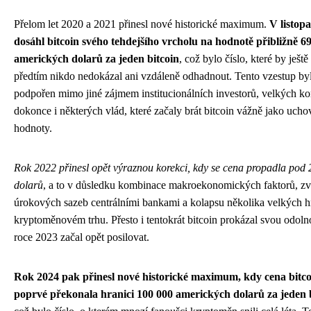
Přelom let 2020 a 2021 přinesl nové historické maximum.
V listop
dosáhl bitcoin svého tehdejšího vrcholu na hodnotě přibližně 6
amerických dolarů za jeden bitcoin
, což bylo číslo, které by ještě 
předtím nikdo nedokázal ani vzdáleně odhadnout. Tento vzestup by
podpořen mimo jiné zájmem institucionálních investorů, velkých ko
dokonce i některých vlád, které začaly brát bitcoin vážně jako ucho
hodnoty.
Rok 2022 přinesl opět výraznou korekci, kdy se cena propadla pod
dolarů
, a to v důsledku kombinace makroekonomických faktorů, z
úrokových sazeb centrálními bankami a kolapsu několika velkých h
kryptoměnovém trhu. Přesto i tentokrát bitcoin prokázal svou odolno
roce 2023 začal opět posilovat.
Rok 2024 pak přinesl nové historické maximum, kdy cena bitc
poprvé překonala hranici 100 000 amerických dolarů za jeden 