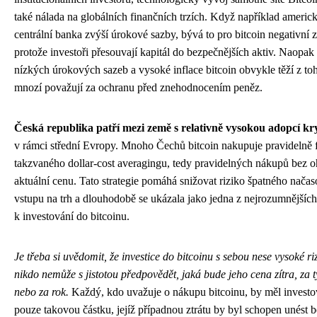
také nálada na globálních finančních trzích. Když například americ
centrální banka zvýší úrokové sazby, bývá to pro bitcoin negativní 
protože investoři přesouvají kapitál do bezpečnějších aktiv. Naopak
nízkých úrokových sazeb a vysoké inflace bitcoin obvykle těží z to
mnozí považují za ochranu před znehodnocením peněz.
Česká republika patří mezi země s relativně vysokou adopcí k
v rámci střední Evropy. Mnoho Čechů bitcoin nakupuje pravidelně
takzvaného dollar-cost averagingu, tedy pravidelných nákupů bez o
aktuální cenu. Tato strategie pomáhá snižovat riziko špatného nača
vstupu na trh a dlouhodobě se ukázala jako jedna z nejrozumnějších
k investování do bitcoinu.
Je třeba si uvědomit, že investice do bitcoinu s sebou nese vysoké ri
nikdo nemůže s jistotou předpovědět, jaká bude jeho cena zítra, za 
nebo za rok.
Každý, kdo uvažuje o nákupu bitcoinu, by měl investo
pouze takovou částku, jejíž případnou ztrátu by byl schopen unést 