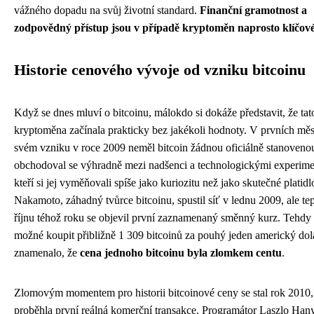
vážného dopadu na svůj životní standard.
Finanční gramotnost a
zodpovědný přístup jsou v případě kryptoměn naprosto klíčové
Historie cenového vývoje od vzniku bitcoinu
Když se dnes mluví o bitcoinu, málokdo si dokáže představit, že tat
kryptoměna začínala prakticky bez jakékoli hodnoty. V prvních měs
svém vzniku v roce 2009 neměl bitcoin žádnou oficiálně stanoveno
obchodoval se výhradně mezi nadšenci a technologickými experime
kteří si jej vyměňovali spíše jako kuriozitu než jako skutečné platidl
Nakamoto, záhadný tvůrce bitcoinu, spustil síť v lednu 2009, ale te
říjnu téhož roku se objevil první zaznamenaný směnný kurz. Tehdy
možné koupit přibližně 1 309 bitcoinů za pouhý jeden americký dol
znamenalo, že
cena jednoho bitcoinu byla zlomkem centu
.
Zlomovým momentem pro historii bitcoinové ceny se stal rok 2010
proběhla první reálná komerční transakce. Programátor Laszlo Han