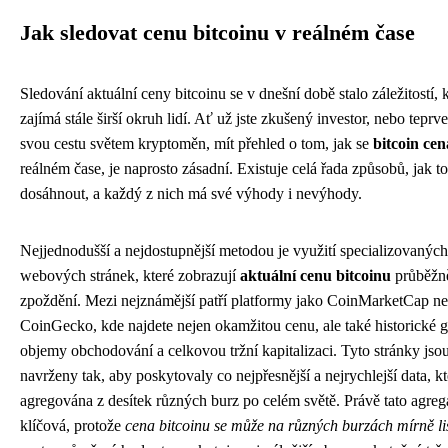
Jak sledovat cenu bitcoinu v reálném čase
Sledování aktuální ceny bitcoinu se v dnešní době stalo záležitostí, 
zajímá stále širší okruh lidí. Ať už jste zkušený investor, nebo teprv
svou cestu světem kryptoměn, mít přehled o tom, jak se
bitcoin cen
reálném čase, je naprosto zásadní. Existuje celá řada způsobů, jak t
dosáhnout, a každý z nich má své výhody i nevýhody.
Nejjednodušší a nejdostupnější metodou je využití specializovaných
webových stránek, které zobrazují
aktuální cenu bitcoinu
průběžně
zpoždění. Mezi nejznámější patří platformy jako CoinMarketCap n
CoinGecko, kde najdete nejen okamžitou cenu, ale také historické g
objemy obchodování a celkovou tržní kapitalizaci. Tyto stránky jso
navrženy tak, aby poskytovaly co nejpřesnější a nejrychlejší data, kt
agregována z desítek různých burz po celém světě. Právě tato agrega
klíčová, protože
cena bitcoinu se může na různých burzách mírně liš