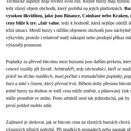
Technické aspekty hrají rovněž svou roli. Různé burzy mají různou l
tedy různý objem obchodů, který probíhá na jejich platformách.
Bur
vysokou likviditou, jako jsou Binance, Coinbase nebo Kraken, 
ceny blíže k tzv. „fair value
, tedy k hodnotě, která nejlépe odráží 
tržní situaci. Menší burzy s nižším objemem obchodů jsou náchylněj
výkyvům, protože i relativně malý nákupní nebo prodejní příkaz m
výrazněji posunout.
Poplatky za převod bitcoinu mezi burzami jsou dalším prvkem, kter
cenové rozdíly při životě.
Arbitražéři, tedy obchodníci, kteří se snaž
právě na těchto rozdílech, musí počítat s transakčními poplatky, pop
burz a také s časem, který převod trvá.
Během doby přesunu bitcoin
jedné burzy na druhou se totiž cena může změnit, a plánovaný zisk 
může proměnit ve ztrátu. Proto arbitráž není tak jednoduchá, jak by 
první pohled mohlo zdát.
Zajímavé je sledovat, jak se bitcoin cena na různých burzách chová
výrazných tržních pohybů. Při prudkých propadech nebo naopak př