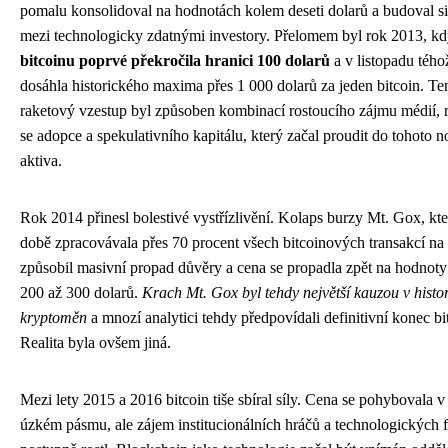
pomalu konsolidoval na hodnotách kolem deseti dolarů a budoval si
mezi technologicky zdatnými investory. Přelomem byl rok 2013, k
bitcoinu poprvé překročila hranici 100 dolarů
a v listopadu tého
dosáhla historického maxima přes 1 000 dolarů za jeden bitcoin. Te
raketový vzestup byl způsoben kombinací rostoucího zájmu médií, ro
se adopce a spekulativního kapitálu, který začal proudit do tohoto 
aktiva.
Rok 2014 přinesl bolestivé vystřízlivění. Kolaps burzy Mt. Gox, kte
době zpracovávala přes 70 procent všech bitcoinových transakcí na 
způsobil masivní propad důvěry a cena se propadla zpět na hodnot
200 až 300 dolarů.
Krach Mt. Gox byl tehdy největší kauzou v histor
kryptoměn
a mnozí analytici tehdy předpovídali definitivní konec bi
Realita byla ovšem jiná.
Mezi lety 2015 a 2016 bitcoin tiše sbíral síly. Cena se pohybovala v 
úzkém pásmu, ale zájem institucionálních hráčů a technologických 