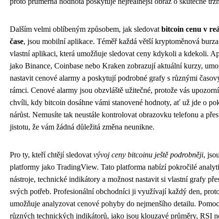
proto průměrná hodnota poskytuje nejreálnější obraz o skutečné tržn
Dalším velmi oblíbeným způsobem, jak sledovat
bitcoin cenu v r
čase
, jsou mobilní aplikace. Téměř každá větší kryptoměnová burza
vlastní aplikaci, která umožňuje sledovat ceny kdykoli a kdekoli. A
jako Binance, Coinbase nebo Kraken zobrazují aktuální kurzy, umo
nastavit cenové alarmy a poskytují podrobné grafy s různými časo
rámci. Cenové alarmy jsou obzvláště užitečné, protože vás upozorní
chvíli, kdy bitcoin dosáhne vámi stanovené hodnoty, ať už jde o po
nárůst. Nemusíte tak neustále kontrolovat obrazovku telefonu a pře
jistotu, že vám žádná důležitá změna neunikne.
Pro ty, kteří chtějí sledovat
vývoj ceny bitcoinu ještě podrobněji
, jso
platformy jako TradingView. Tato platforma nabízí pokročilé analyt
nástroje, technické indikátory a možnost nastavit si vlastní grafy př
svých potřeb. Profesionální obchodníci ji využívají každý den, prot
umožňuje analyzovat cenové pohyby do nejmenšího detailu. Pomoc
různých technických indikátorů, jako jsou klouzavé průměry, RSI 