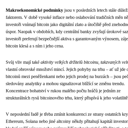
Makroekonomické podmínky
jsou v posledních letech stále důlež
faktorem. V době vysoké inflace nebo oslabování tradičních měn ně
investoři vnímají bitcoin jako digitální zlato a útočiště před znehod
úspor. Naopak v obdobích, kdy centrální banky zvyšují úrokové sa
investoři preferují bezpečnější aktiva s garantovaným výnosem, záj
bitcoin klesá a s ním i jeho cena.
Svůj vliv mají také
aktivity velkých držitelů bitcoinu, takzvaných vel
vlastní obrovské množství mincí. Jejich pohyby na trhu – ať už jde 
bitcoinů mezi peněženkami nebo jejich prodej na burzách – jsou peč
sledovány analytiky a mohou signalizovat blížící se změnu trendu.
Koncentrace bohatství v rukou malého počtu hráčů je jedním ze
strukturálních rysů bitcoinového trhu, který přispívá k jeho volatilitě
V neposlední řadě je třeba zmínit konkurenci ze strany ostatních kr
Ethereum, Solana nebo jiné altcoiny někdy přitahují kapitál investorů