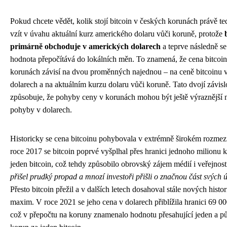
Pokud chcete vědět, kolik stojí bitcoin v českých korunách právě te
vzít v úvahu aktuální kurz amerického dolaru vůči koruně, protože
primárně obchoduje v amerických dolarech
a teprve následně se
hodnota přepočítává do lokálních měn. To znamená, že cena bitcoi
korunách závisí na dvou proměnných najednou – na ceně bitcoinu 
dolarech a na aktuálním kurzu dolaru vůči koruně. Tato dvojí závisl
způsobuje, že pohyby ceny v korunách mohou být ještě výraznější 
pohyby v dolarech.
Historicky se cena bitcoinu pohybovala v extrémně širokém rozmezí
roce 2017 se bitcoin poprvé vyšplhal přes hranici jednoho milionu 
jeden bitcoin, což tehdy způsobilo obrovský zájem médií i veřejnost
přišel prudký propad a mnozí investoři přišli o značnou část svých ú
Přesto bitcoin přežil a v dalších letech dosahoval stále nových histo
maxim. V roce 2021 se jeho cena v dolarech přiblížila hranici 69 00
což v přepočtu na koruny znamenalo hodnotu přesahující jeden a pů