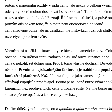
přitom o marginální rozdíly v řádu centů, ale někdy o celkem výraz
odchylky, které mohou dosahovat i stovek dolarů. Tento fenomén m
název a obchodníci ho dobře znají. Říká se mu
arbitráž
, a právě on
přímým důsledkem toho, že bitcoin není obchodován na jedné
centralizované burze, ale na desítkách, ne-li stovkách různých platf
rozesetých po celém světě.
Vezměme si například situaci, kdy se bitcoin na americké burze Co
obchoduje za určitou cenu, zatímco na asijské burze Binance nebo 
cena o několik set dolarů jiná. Proč k tomu vlastně dochází? Důvod
několik.
Prvním a nejzásadnějším faktorem je nabídka a poptá
konkrétní platformě.
Každá burza funguje jako samostatný trh, kd
střetávají kupující a prodávající. Pokud je na jedné burze výrazně ví
kupujících než prodávajících, cena přirozeně roste. Na jiné burze m
situace přesně opačná, a tak se ceny rozcházejí.
Dalším důležitým faktorem jsou
regionální regulace a přístupnost b