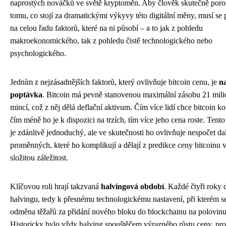
naprostých nováčků ve světě kryptoměn. Aby člověk skutečně por
tomu, co stojí za dramatickými výkyvy této digitální měny, musí se 
na celou řadu faktorů, které na ni působí – a to jak z pohledu
makroekonomického, tak z pohledu čistě technologického nebo
psychologického.
Jedním z nejzásadnějších faktorů, který ovlivňuje bitcoin cenu, je
n
poptávka
. Bitcoin má pevně stanovenou maximální zásobu 21 mil
mincí, což z něj dělá deflační aktivum. Čím více lidí chce bitcoin ko
čím méně ho je k dispozici na trzích, tím více jeho cena roste. Tento
je zdánlivě jednoduchý, ale ve skutečnosti ho ovlivňuje nespočet da
proměnných, které ho komplikují a dělají z predikce ceny bitcoinu 
složitou záležitost.
Klíčovou roli hrají takzvaná
halvingová období
. Každé čtyři roky 
halvingu, tedy k přesnému technologickému nastavení, při kterém se
odměna těžařů za přidání nového bloku do blockchainu na polovinu
Historicky bylo vždy halving spouštěčem výrazného růstu ceny, pro