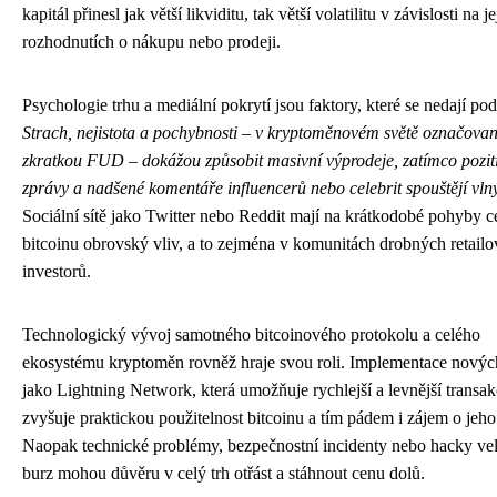
kapitál přinesl jak větší likviditu, tak větší volatilitu v závislosti na je
rozhodnutích o nákupu nebo prodeji.
Psychologie trhu a mediální pokrytí jsou faktory, které se nedají po
Strach, nejistota a pochybnosti – v kryptoměnovém světě označova
zkratkou FUD – dokážou způsobit masivní výprodeje, zatímco pozit
zprávy a nadšené komentáře influencerů nebo celebrit spouštějí vln
Sociální sítě jako Twitter nebo Reddit mají na krátkodobé pohyby 
bitcoinu obrovský vliv, a to zejména v komunitách drobných retail
investorů.
Technologický vývoj samotného bitcoinového protokolu a celého
ekosystému kryptoměn rovněž hraje svou roli. Implementace novýc
jako Lightning Network, která umožňuje rychlejší a levnější transak
zvyšuje praktickou použitelnost bitcoinu a tím pádem i zájem o jeho
Naopak technické problémy, bezpečnostní incidenty nebo hacky ve
burz mohou důvěru v celý trh otřást a stáhnout cenu dolů.