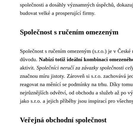
společnosti a dosáhly významných úspěchů, dokazují,
budovat velké a prosperující firmy.
Společnost s ručením omezeným
Společnost s ručením omezeným (s.r.o.) je v České 
důvodu.
Nabízí totiž ideální kombinaci omezeného 
aktivit.
Společníci neručí za závazky společnosti ce
značnou míru jistoty. Zároveň si s.r.o. zachovává j
reagovat na měnící se podmínky na trhu. Díky tomu 
nejrůznějších odvětví, od obchodu a služeb až po v
jako s.r.o. a jejich příběhy jsou inspirací pro všechn
Veřejná obchodní společnost