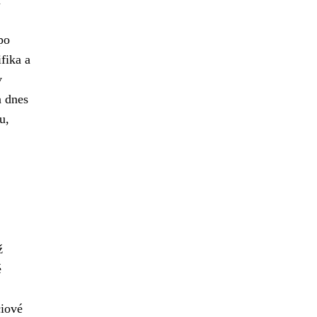
m
po
fika a
v
a dnes
u,
ž
é
ciové