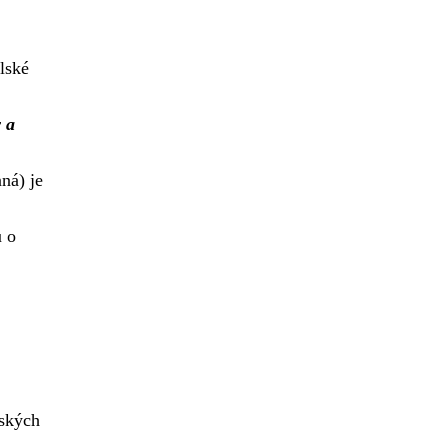
lské
y a
ná) je
ů o
lských