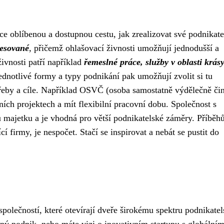
e oblíbenou a dostupnou cestu, jak zrealizovat své podnikate
cesované
, přičemž ohlašovací živnosti umožňují jednodušší a
živnosti patří například
řemeslné práce, služby v oblasti krás
Jednotlivé formy a typy podnikání pak umožňují zvolit si tu
třeby a cíle. Například OSVČ (osoba samostatně výdělečně čin
stních projektech a mít flexibilní pracovní dobu. Společnost s
u majetku a je vhodná pro větší podnikatelské záměry. Příběh
í firmy, je nespočet. Stačí se inspirovat a nebát se pustit do
společností, které otevírají dveře širokému spektru podnikate