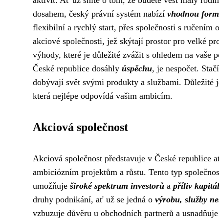
aktivit. Ať už sníte o tom, že budete vést malý rod
dosahem, český právní systém nabízí
vhodnou for
flexibilní a rychlý start, přes společnosti s ručení
akciové společnosti, jež skýtají prostor pro velké p
výhody, které je důležité zvážit s ohledem na vaše p
České republice dosáhly
úspěchu
, je nespočet. Stač
dobývají svět svými produkty a službami. Důležité 
která nejlépe odpovídá vašim ambicím.
Akciová společnost
Akciová společnost představuje v České republice atr
ambiciózním projektům a růstu. Tento typ společnos
umožňuje
široké spektrum investorů
a
příliv kapitá
druhy podnikání, ať už se jedná o
výrobu, služby n
vzbuzuje důvěru u obchodních partnerů a usnadňuje 