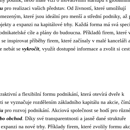
inný podnik, nebo máte vizi o inovativním startupu s globální
mu
pro realizaci vašich představ. Od živností, které umožňují
m omezeným, které jsou ideální pro menší a střední podniky, až 
rojekty a expanzi na kapitálové trhy. Každá forma má svá speci
odnikatelské cíle a plány do budoucna. Příkladů firem, které 
í se inspirovat příběhy firem, které začínaly v malé kanceláři 
je nebát se
vykročit
, využít dostupné informace a zvolit si cest
aktivní a flexibilní formu podnikání, která otevírá dveře k
ti se vyznačuje rozdělením základního kapitálu na akcie, čím
lu
pro rozvoj podnikání. Akciová společnost se hodí pro různ
ebo obchod
. Díky své transparentnosti a jasně dané struktuře
expanzi na nové trhy. Příklady firem, které zvolily formu ak