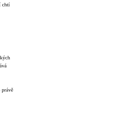
 chtí
ských
dává
o právě