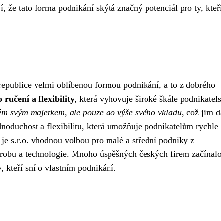
 že tato forma podnikání skýtá značný potenciál pro ty, kteří
republice velmi oblíbenou formou podnikání, a to z dobrého
ručení a flexibility
, která vyhovuje široké škále podnikatel
lým svým majetkem, ale pouze do výše svého vkladu
, což jim 
ednoduchost a flexibilitu, která umožňuje podnikatelům rychle
je s.r.o. vhodnou volbou pro malé a střední podniky z
ýrobu a technologie. Mnoho úspěšných českých firem začínal
y, kteří sní o vlastním podnikání.