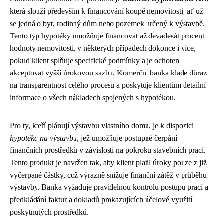
která slouží především k financování koupě nemovitosti, ať už
se jedná o byt, rodinný dům nebo pozemek určený k výstavbě.
Tento typ hypotéky umožňuje financovat až devadesát procent
hodnoty nemovitosti, v některých případech dokonce i více,
pokud klient splňuje specifické podmínky a je ochoten
akceptovat vyšší úrokovou sazbu. Komerční banka klade důraz
na transparentnost celého procesu a poskytuje klientům detailní
informace o všech nákladech spojených s hypotékou.
Pro ty, kteří plánují výstavbu vlastního domu, je k dispozici
hypotéka na výstavbu
, jež umožňuje postupné čerpání
finančních prostředků v závislosti na pokroku stavebních prací.
Tento produkt je navržen tak, aby klient platil úroky pouze z již
vyčerpané částky, což výrazně snižuje finanční zátěž v průběhu
výstavby. Banka vyžaduje pravidelnou kontrolu postupu prací a
předkládání faktur a dokladů prokazujících účelové využití
poskytnutých prostředků.