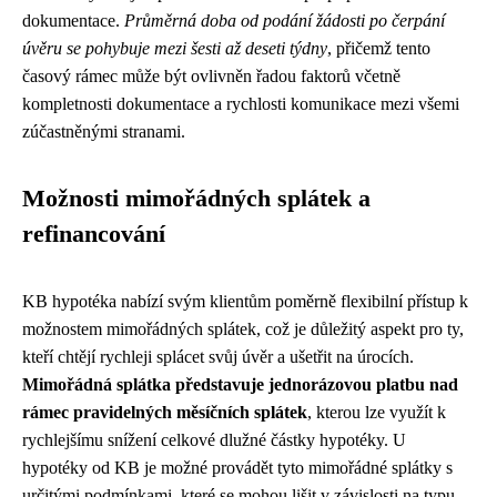
dokumentace.
Průměrná doba od podání žádosti po čerpání
úvěru se pohybuje mezi šesti až deseti týdny
, přičemž tento
časový rámec může být ovlivněn řadou faktorů včetně
kompletnosti dokumentace a rychlosti komunikace mezi všemi
zúčastněnými stranami.
Možnosti mimořádných splátek a
refinancování
KB hypotéka nabízí svým klientům poměrně flexibilní přístup k
možnostem mimořádných splátek, což je důležitý aspekt pro ty,
kteří chtějí rychleji splácet svůj úvěr a ušetřit na úrocích.
Mimořádná splátka představuje jednorázovou platbu nad
rámec pravidelných měsíčních splátek
, kterou lze využít k
rychlejšímu snížení celkové dlužné částky hypotéky. U
hypotéky od KB je možné provádět tyto mimořádné splátky s
určitými podmínkami, které se mohou lišit v závislosti na typu