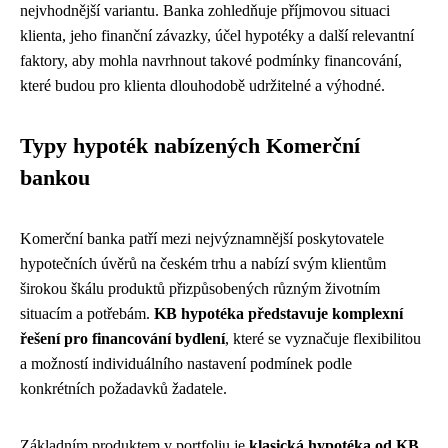
nejvhodnější variantu. Banka zohledňuje příjmovou situaci
klienta, jeho finanční závazky, účel hypotéky a další relevantní
faktory, aby mohla navrhnout takové podmínky financování,
které budou pro klienta dlouhodobě udržitelné a výhodné.
Typy hypoték nabízených Komerční
bankou
Komerční banka patří mezi nejvýznamnější poskytovatele
hypotečních úvěrů na českém trhu a nabízí svým klientům
širokou škálu produktů přizpůsobených různým životním
situacím a potřebám.
KB hypotéka představuje komplexní
řešení pro financování bydlení
, které se vyznačuje flexibilitou
a možností individuálního nastavení podmínek podle
konkrétních požadavků žadatele.
Základním produktem v portfoliu je
klasická hypotéka od KB
,