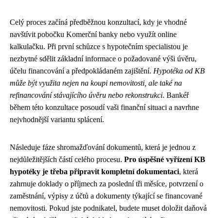
Celý proces začíná předběžnou konzultací, kdy je vhodné
navštívit pobočku Komerční banky nebo využít online
kalkulačku. Při první schůzce s hypotečním specialistou je
nezbytné sdělit základní informace o požadované výši úvěru,
účelu financování a předpokládaném zajištění.
Hypotéka od KB
může být využita nejen na koupi nemovitosti, ale také na
refinancování stávajícího úvěru nebo rekonstrukci
. Bankéř
během této konzultace posoudí vaši finanční situaci a navrhne
nejvhodnější variantu splácení.
Následuje fáze shromažďování dokumentů, která je jednou z
nejdůležitějších částí celého procesu.
Pro úspěšné vyřízení KB
hypotéky je třeba připravit kompletní dokumentaci
, která
zahrnuje doklady o příjmech za poslední tři měsíce, potvrzení o
zaměstnání, výpisy z účtů a dokumenty týkající se financované
nemovitosti. Pokud jste podnikatel, budete muset doložit daňová