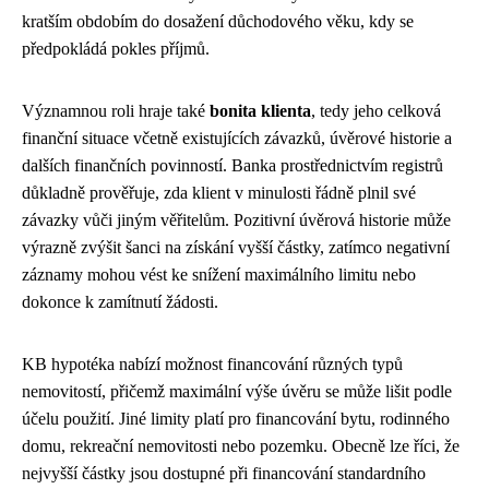
kratším obdobím do dosažení důchodového věku, kdy se
předpokládá pokles příjmů.
Významnou roli hraje také
bonita klienta
, tedy jeho celková
finanční situace včetně existujících závazků, úvěrové historie a
dalších finančních povinností. Banka prostřednictvím registrů
důkladně prověřuje, zda klient v minulosti řádně plnil své
závazky vůči jiným věřitelům. Pozitivní úvěrová historie může
výrazně zvýšit šanci na získání vyšší částky, zatímco negativní
záznamy mohou vést ke snížení maximálního limitu nebo
dokonce k zamítnutí žádosti.
KB hypotéka nabízí možnost financování různých typů
nemovitostí, přičemž maximální výše úvěru se může lišit podle
účelu použití. Jiné limity platí pro financování bytu, rodinného
domu, rekreační nemovitosti nebo pozemku. Obecně lze říci, že
nejvyšší částky jsou dostupné při financování standardního