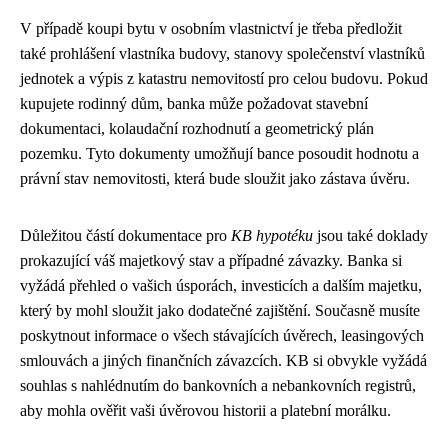
V případě koupi bytu v osobním vlastnictví je třeba předložit
také prohlášení vlastníka budovy, stanovy společenství vlastníků
jednotek a výpis z katastru nemovitostí pro celou budovu. Pokud
kupujete rodinný dům, banka může požadovat stavební
dokumentaci, kolaudační rozhodnutí a geometrický plán
pozemku. Tyto dokumenty umožňují bance posoudit hodnotu a
právní stav nemovitosti, která bude sloužit jako zástava úvěru.
Důležitou částí dokumentace pro
KB hypotéku
jsou také doklady
prokazující váš majetkový stav a případné závazky. Banka si
vyžádá přehled o vašich úsporách, investicích a dalším majetku,
který by mohl sloužit jako dodatečné zajištění. Současně musíte
poskytnout informace o všech stávajících úvěrech, leasingových
smlouvách a jiných finančních závazcích. KB si obvykle vyžádá
souhlas s nahlédnutím do bankovních a nebankovních registrů,
aby mohla ověřit vaši úvěrovou historii a platební morálku.