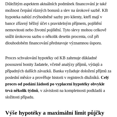
Důležitým aspektem aktuálních podmínek financování je také
možnost čerpání různých bonusů a slev na úrokové sazbě. KB
hypoteka nabízí zvýhodněné sazby pro klienty, kteří mají v
bance zřízený běžný účet s pravidelným příjmem, pojištění
nemovitosti nebo životní pojištění. Tyto slevy mohou celkově
snížit úrokovou sazbu o několik desetin procenta, což při
dlouhodobém financování představuje významnou úsporu.
Proces schvalování hypotéky od KB zahrnuje důkladné
posouzení bonity žadatele, včetně analýzy příjmů, výdajů a
případných dalších závazků. Banka vyžaduje doložení příjmů za
poslední měsíce a prověřuje historii v registrech dlužníků.
Celý
proces od podání žádosti po vyplacení hypotéky obvykle
trvá několik týdnů
, v závislosti na kompletnosti podkladů a
složitosti případu.
Výše hypotéky a maximální limit půjčky