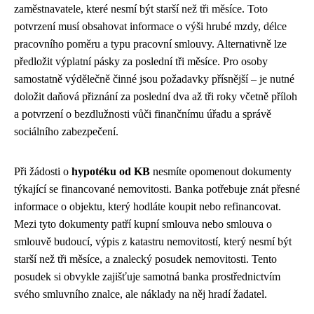
zaměstnavatele, které nesmí být starší než tři měsíce. Toto
potvrzení musí obsahovat informace o výši hrubé mzdy, délce
pracovního poměru a typu pracovní smlouvy. Alternativně lze
předložit výplatní pásky za poslední tři měsíce. Pro osoby
samostatně výdělečně činné jsou požadavky přísnější – je nutné
doložit daňová přiznání za poslední dva až tři roky včetně příloh
a potvrzení o bezdlužnosti vůči finančnímu úřadu a správě
sociálního zabezpečení.
Při žádosti o
hypotéku od KB
nesmíte opomenout dokumenty
týkající se financované nemovitosti. Banka potřebuje znát přesné
informace o objektu, který hodláte koupit nebo refinancovat.
Mezi tyto dokumenty patří kupní smlouva nebo smlouva o
smlouvě budoucí, výpis z katastru nemovitostí, který nesmí být
starší než tři měsíce, a znalecký posudek nemovitosti. Tento
posudek si obvykle zajišťuje samotná banka prostřednictvím
svého smluvního znalce, ale náklady na něj hradí žadatel.