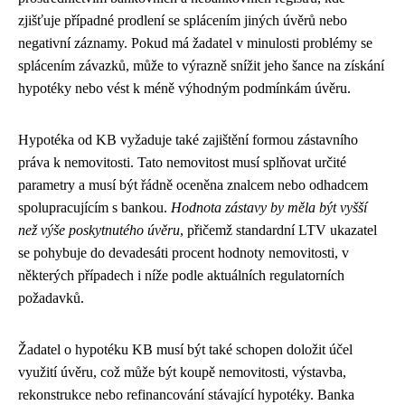
zjišťuje případné prodlení se splácením jiných úvěrů nebo
negativní záznamy. Pokud má žadatel v minulosti problémy se
splácením závazků, může to výrazně snížit jeho šance na získání
hypotéky nebo vést k méně výhodným podmínkám úvěru.
Hypotéka od KB vyžaduje také zajištění formou zástavního
práva k nemovitosti. Tato nemovitost musí splňovat určité
parametry a musí být řádně oceněna znalcem nebo odhadcem
spolupracujícím s bankou.
Hodnota zástavy by měla být vyšší
než výše poskytnutého úvěru
, přičemž standardní LTV ukazatel
se pohybuje do devadesáti procent hodnoty nemovitosti, v
některých případech i níže podle aktuálních regulatorních
požadavků.
Žadatel o hypotéku KB musí být také schopen doložit účel
využití úvěru, což může být koupě nemovitosti, výstavba,
rekonstrukce nebo refinancování stávající hypotéky. Banka