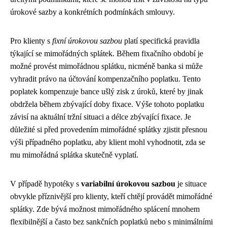
úrokové sazby a konkrétních podmínkách smlouvy.
Pro klienty s
fixní úrokovou sazbou
platí specifická pravidla
týkající se mimořádných splátek. Během fixačního období je
možné provést mimořádnou splátku, nicméně banka si může
vyhradit právo na účtování kompenzačního poplatku. Tento
poplatek kompenzuje bance ušlý zisk z úroků, které by jinak
obdržela během zbývající doby fixace. Výše tohoto poplatku
závisí na aktuální tržní situaci a délce zbývající fixace. Je
důležité si před provedením mimořádné splátky zjistit přesnou
výši případného poplatku, aby klient mohl vyhodnotit, zda se
mu mimořádná splátka skutečně vyplatí.
V případě hypotéky s
variabilní úrokovou sazbou
je situace
obvykle příznivější pro klienty, kteří chtějí provádět mimořádné
splátky. Zde bývá možnost mimořádného splácení mnohem
flexibilnější a často bez sankčních poplatků nebo s minimálními