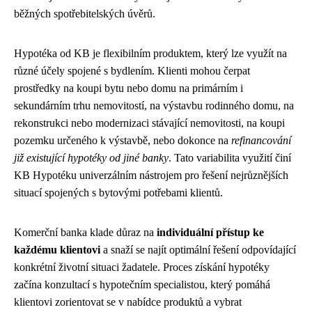
běžných spotřebitelských úvěrů.
Hypotéka od KB je flexibilním produktem, který lze využít na
různé účely spojené s bydlením. Klienti mohou čerpat
prostředky na koupi bytu nebo domu na primárním i
sekundárním trhu nemovitostí, na výstavbu rodinného domu, na
rekonstrukci nebo modernizaci stávající nemovitosti, na koupi
pozemku určeného k výstavbě, nebo dokonce na
refinancování
již existující hypotéky od jiné banky
. Tato variabilita využití činí
KB Hypotéku univerzálním nástrojem pro řešení nejrůznějších
situací spojených s bytovými potřebami klientů.
Komerční banka klade důraz na
individuální přístup ke
každému klientovi
a snaží se najít optimální řešení odpovídající
konkrétní životní situaci žadatele. Proces získání hypotéky
začína konzultací s hypotečním specialistou, který pomáhá
klientovi zorientovat se v nabídce produktů a vybrat