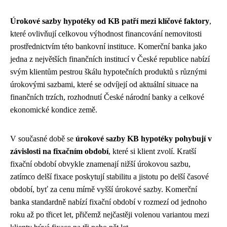
Úrokové sazby hypotéky od KB patří mezi klíčové faktory
,
které ovlivňují celkovou výhodnost financování nemovitosti
prostřednictvím této bankovní instituce. Komerční banka jako
jedna z největších finančních institucí v České republice nabízí
svým klientům pestrou škálu hypotečních produktů s různými
úrokovými sazbami, které se odvíjejí od aktuální situace na
finančních trzích, rozhodnutí České národní banky a celkové
ekonomické kondice země.
V současné době se
úrokové sazby KB hypotéky pohybují v
závislosti na fixačním období
, které si klient zvolí. Kratší
fixační období obvykle znamenají nižší úrokovou sazbu,
zatímco delší fixace poskytují stabilitu a jistotu po delší časové
období, byť za cenu mírně vyšší úrokové sazby. Komerční
banka standardně nabízí fixační období v rozmezí od jednoho
roku až po třicet let, přičemž nejčastěji volenou variantou mezi