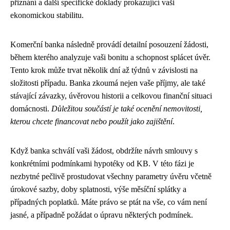
přiznání a další specifické doklady prokazující vaši
ekonomickou stabilitu.
Komerční banka následně provádí detailní posouzení žádosti,
během kterého analyzuje vaši bonitu a schopnost splácet úvěr.
Tento krok může trvat několik dní až týdnů v závislosti na
složitosti případu. Banka zkoumá nejen vaše příjmy, ale také
stávající závazky, úvěrovou historii a celkovou finanční situaci
domácnosti.
Důležitou součástí je také ocenění nemovitosti,
kterou chcete financovat nebo použít jako zajištění
.
Když banka schválí vaši žádost, obdržíte návrh smlouvy s
konkrétními podmínkami hypotéky od KB. V této fázi je
nezbytné pečlivě prostudovat všechny parametry úvěru včetně
úrokové sazby, doby splatnosti, výše měsíční splátky a
případných poplatků. Máte právo se ptát na vše, co vám není
jasné, a případně požádat o úpravu některých podmínek.