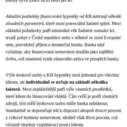
klienty bývá fixace na tři nebo pět let.
Aktuální podmínky financování hypotéky od KB zahrnují několik
zásadních parametrů
, které musí potenciální žadatel splnit. Mezi
základní požadavky patří minimální věk žadatele osmnáct let,
trvalý pobyt v České republice nebo v některé ze zemí Evropské
unie, pravidelný příjem a dostatečná bonita. Banka také
vyžaduje, aby financovaná nemovitost sloužila jako zajištění
úvěru, což znamená vznik zástavního práva ve prospěch banky.
Výše úrokové sazby u KB hypotéky není jednotná pro všechny
klienty, ale
individuálně se určuje na základě několika
faktorů
. Mezi nejdůležitější patří výše vlastních prostředků,
které klient do financování vkládá. Čím vyšší je podíl vlastních
zdrojů, tým nižší úrokovou sazbu může banka nabídnout.
Standardně se doporučuje mít k dispozici alespoň dvacet procent
z celkové hodnoty nemovitosti, ideálně však třicet procent, což
výrazně zlepšuje vyjednávací pozici klienta.