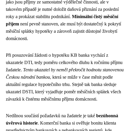
jako jsou příjmy ze samostatné výdělečné činnosti, ale v
takovém případě je nutné doložit daňová přiznání za poslední
roky a prokázat stabilitu podnikání.
Minimální čistý měsíční
příjem
není pevně stanoven, ale musí být dostatečný k pokrytí
měsíční splátky hypotéky a zároveň zajistit důstojné živobytí
domácnosti.
Při posuzování žádosti o hypotéku KB banka vychází z
ukazatele DTI, tedy poměru celkového dluhu k ročnímu příjmu
žadatele.
Tento ukazatel by neměl překročit hodnotu stanovenou
Českou národní bankou
, která se může v čase měnit podle
aktuální regulace hypotečního trhu. Stejně tak banka sleduje
ukazatel DSTI, který vyjadřuje poměr měsíčních splátek všech
závazků k čistému měsíčnímu příjmu domácnosti.
Nedílnou součástí požadavků na žadatele je také
bezúhonná
úvěrová historie
. Komerční banka si ověřuje bonitu klienta
prostřednictvím bankovních a nebankovních registrů, kde