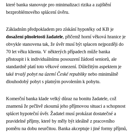
které banka stanovuje pro minimalizaci rizika a zajištění
bezproblémového splácení úvěru.
Základním předpokladem pro získání hypotéky od KB je
dosažení plnoletosti žadatele
, přičemž horní věková hranice je
obvykle stanovena tak, že úvěr musí být splacen nejpozději do
70 let věku klienta. V některých případech může banka
přistoupit i k individuálnímu posouzení žádostí seniorů, ale
standardně platí toto věkové omezení. Důležitým aspektem je
také
trvalý pobyt na území České republiky
nebo minimálně
dlouhodobý pobyt s platným povolením k pobytu.
Komerční banka klade velký důraz na bonitu žadatele, což
znamená že pečlivě zkoumá jeho příjmovou situaci a schopnost
splácet hypoteční úvěr. Žadatel musí prokázat dostatečné a
pravidelné příjmy, které by měly být ideálně z pracovního
poměru na dobu neurčitou. Banka akceptuje i jiné formy příjmů,