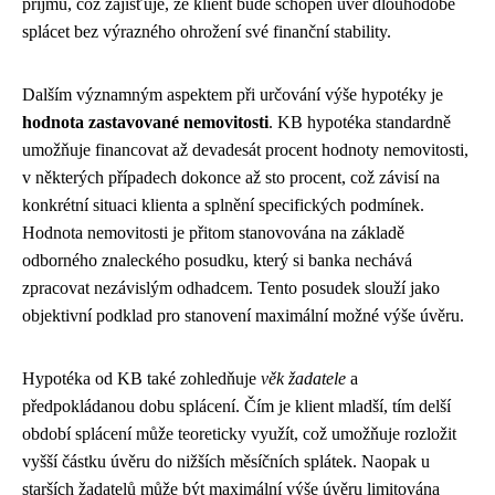
příjmů, což zajišťuje, že klient bude schopen úvěr dlouhodobě
splácet bez výrazného ohrožení své finanční stability.
Dalším významným aspektem při určování výše hypotéky je
hodnota zastavované nemovitosti
. KB hypotéka standardně
umožňuje financovat až devadesát procent hodnoty nemovitosti,
v některých případech dokonce až sto procent, což závisí na
konkrétní situaci klienta a splnění specifických podmínek.
Hodnota nemovitosti je přitom stanovována na základě
odborného znaleckého posudku, který si banka nechává
zpracovat nezávislým odhadcem. Tento posudek slouží jako
objektivní podklad pro stanovení maximální možné výše úvěru.
Hypotéka od KB také zohledňuje
věk žadatele
a
předpokládanou dobu splácení. Čím je klient mladší, tím delší
období splácení může teoreticky využít, což umožňuje rozložit
vyšší částku úvěru do nižších měsíčních splátek. Naopak u
starších žadatelů může být maximální výše úvěru limitována