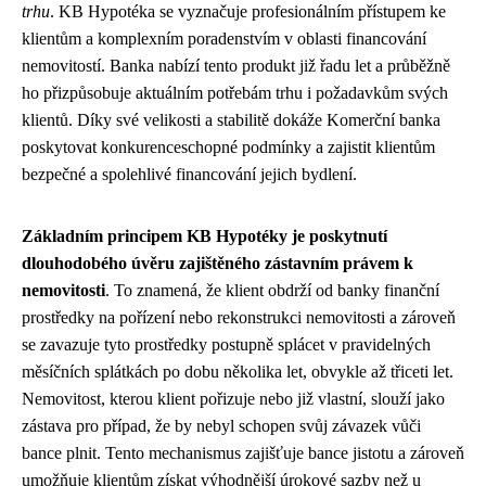
trhu
. KB Hypotéka se vyznačuje profesionálním přístupem ke
klientům a komplexním poradenstvím v oblasti financování
nemovitostí. Banka nabízí tento produkt již řadu let a průběžně
ho přizpůsobuje aktuálním potřebám trhu i požadavkům svých
klientů. Díky své velikosti a stabilitě dokáže Komerční banka
poskytovat konkurenceschopné podmínky a zajistit klientům
bezpečné a spolehlivé financování jejich bydlení.
Základním principem KB Hypotéky je poskytnutí
dlouhodobého úvěru zajištěného zástavním právem k
nemovitosti
. To znamená, že klient obdrží od banky finanční
prostředky na pořízení nebo rekonstrukci nemovitosti a zároveň
se zavazuje tyto prostředky postupně splácet v pravidelných
měsíčních splátkách po dobu několika let, obvykle až třiceti let.
Nemovitost, kterou klient pořizuje nebo již vlastní, slouží jako
zástava pro případ, že by nebyl schopen svůj závazek vůči
bance plnit. Tento mechanismus zajišťuje bance jistotu a zároveň
umožňuje klientům získat výhodnější úrokové sazby než u