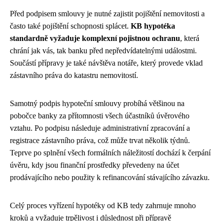
Před podpisem smlouvy je nutné zajistit pojištění nemovitosti a
často také pojištění schopnosti splácet.
KB hypotéka
standardně vyžaduje komplexní pojistnou ochranu
, která
chrání jak vás, tak banku před nepředvídatelnými událostmi.
Součástí přípravy je také návštěva notáře, který provede vklad
zástavního práva do katastru nemovitostí.
Samotný podpis hypoteční smlouvy probíhá většinou na
pobočce banky za přítomnosti všech účastníků úvěrového
vztahu. Po podpisu následuje administrativní zpracování a
registrace zástavního práva, což může trvat několik týdnů.
Teprve po splnění všech formálních náležitostí dochází k čerpání
úvěru, kdy jsou finanční prostředky převedeny na účet
prodávajícího nebo použity k refinancování stávajícího závazku.
Celý proces vyřízení hypotéky od KB tedy zahrnuje mnoho
kroků a vyžaduje trpělivost i důslednost při přípravě