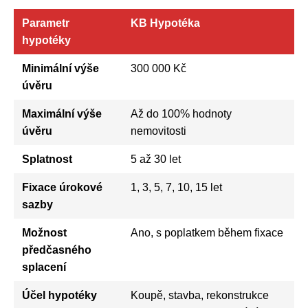
Parametr
KB Hypotéka
hypotéky
Minimální výše
300 000 Kč
úvěru
Maximální výše
Až do 100% hodnoty
úvěru
nemovitosti
Splatnost
5 až 30 let
Fixace úrokové
1, 3, 5, 7, 10, 15 let
sazby
Možnost
Ano, s poplatkem během fixace
předčasného
splacení
Účel hypotéky
Koupě, stavba, rekonstrukce