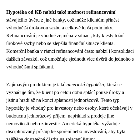
Hypotéka od KB nabízí také možnost refinancování
stávajícího úvěru z jiné banky, což může klientům přinést
výhodnější úrokovou sazbu a celkově lepší podmínky.
Refinancování je vhodné zejména v situaci, kdy klesly tržní
úrokové sazby nebo se zlepšila finanční situace klienta.
Komerční banka v rámci refinancování často nabízí i konsolidaci
dalších závazků, což umožňuje sjednotit více úvěrů do jednoho s
výhodnějšími splátkami.
Zajímavým produktem je také
americká hypotéka
, která se
vyznačuje tím, že klient po celou dobu splácí pouze úroky a
jistinu hradí až na konci splatnosti jednorázově. Tento typ
hypotéky je vhodný pro investory nebo osoby, které očekávají v
budoucnu jednorázový příjem, například z prodeje jiné
nemovitosti nebo z investic. Americká hypotéka vyžaduje
disciplinovaný přístup ke spoření nebo investování, aby byla
zajištěna dostatečná částka na splacení jistiny.