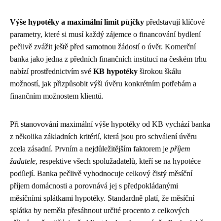
Výše hypotéky a maximální limit půjčky
představují klíčové
parametry, které si musí každý zájemce o financování bydlení
pečlivě zvážit ještě před samotnou žádostí o úvěr. Komerční
banka jako jedna z předních finančních institucí na českém trhu
nabízí prostřednictvím své
KB hypotéky
širokou škálu
možností, jak přizpůsobit výši úvěru konkrétním potřebám a
finančním možnostem klientů.
Při stanovování maximální výše hypotéky od KB vychází banka
z několika základních kritérií, která jsou pro schválení úvěru
zcela zásadní. Prvním a nejdůležitějším faktorem je
příjem
žadatele
, respektive všech spolužadatelů, kteří se na hypotéce
podílejí. Banka pečlivě vyhodnocuje celkový čistý měsíční
příjem domácnosti a porovnává jej s předpokládanými
měsíčními splátkami hypotéky. Standardně platí, že měsíční
splátka by neměla přesáhnout určité procento z celkových