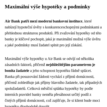
Maximální výše hypotéky a podmínky
Air Bank patří mezi moderní bankovní instituce
, které
nabízejí hypoteční úvěry s konkurenceschopnými podmínkami a
přehlednou strukturou produktů. Při zvažování hypotéky od této
banky je klíčové pochopit, jaká je maximální možná výše úvěru
a jaké podmínky musí žadatel splnit pro její získání.
Maximální výše hypotéky u Air Bank se odvíjí od několika
zásadních faktorů, přičemž
nejdůležitějším parametrem je
bonita žadatele
a jeho schopnost hypotéku řádně splácet.
Banka při posuzování žádosti vychází z příjmů domácnosti,
přičemž zohledňuje jak příjmy hlavního žadatele, tak případných
spolužadatelů. Celková měsíční splátka hypotéky by podle
interních pravidel banky neměla přesáhnout určitý podíl z
čistých příjmů domácnosti, což zajišťuje, že si klient bude moci
hypotéku dlouhodobě dovolit.