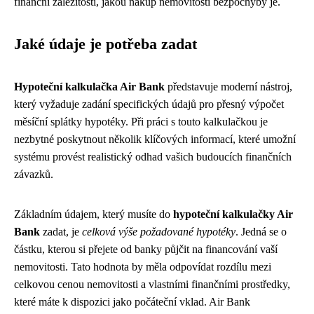
finanční záležitosti, jakou nákup nemovitosti bezpochyby je.
Jaké údaje je potřeba zadat
Hypoteční kalkulačka Air Bank
představuje moderní nástroj,
který vyžaduje zadání specifických údajů pro přesný výpočet
měsíční splátky hypotéky. Při práci s touto kalkulačkou je
nezbytné poskytnout několik klíčových informací, které umožní
systému provést realistický odhad vašich budoucích finančních
závazků.
Základním údajem, který musíte do
hypoteční kalkulačky Air
Bank
zadat, je
celková výše požadované hypotéky
. Jedná se o
částku, kterou si přejete od banky půjčit na financování vaší
nemovitosti. Tato hodnota by měla odpovídat rozdílu mezi
celkovou cenou nemovitosti a vlastními finančními prostředky,
které máte k dispozici jako počáteční vklad. Air Bank