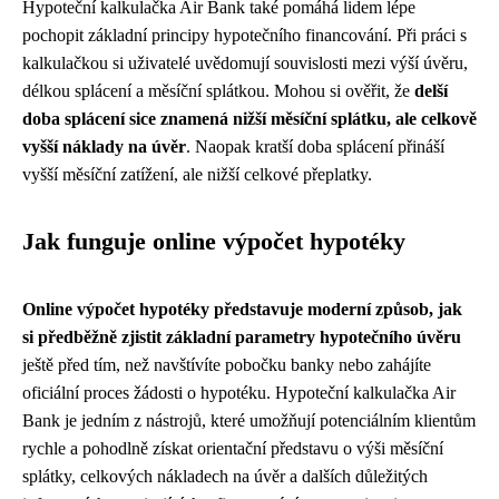
Hypoteční kalkulačka Air Bank také pomáhá lidem lépe
pochopit základní principy hypotečního financování. Při práci s
kalkulačkou si uživatelé uvědomují souvislosti mezi výší úvěru,
délkou splácení a měsíční splátkou. Mohou si ověřit, že
delší
doba splácení sice znamená nižší měsíční splátku, ale celkově
vyšší náklady na úvěr
. Naopak kratší doba splácení přináší
vyšší měsíční zatížení, ale nižší celkové přeplatky.
Jak funguje online výpočet hypotéky
Online výpočet hypotéky představuje moderní způsob, jak
si předběžně zjistit základní parametry hypotečního úvěru
ještě před tím, než navštívíte pobočku banky nebo zahájíte
oficiální proces žádosti o hypotéku. Hypoteční kalkulačka Air
Bank je jedním z nástrojů, které umožňují potenciálním klientům
rychle a pohodlně získat orientační představu o výši měsíční
splátky, celkových nákladech na úvěr a dalších důležitých