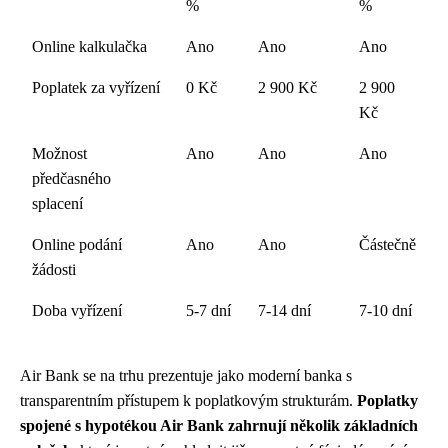
%
%
Online kalkulačka
Ano
Ano
Ano
Poplatek za vyřízení
0 Kč
2 900 Kč
2 900
Kč
Možnost
Ano
Ano
Ano
předčasného
splacení
Online podání
Ano
Ano
Částečně
žádosti
Doba vyřízení
5-7 dní
7-14 dní
7-10 dní
Air Bank se na trhu prezentuje jako moderní banka s
transparentním přístupem k poplatkovým strukturám.
Poplatky
spojené s hypotékou Air Bank zahrnují několik základních