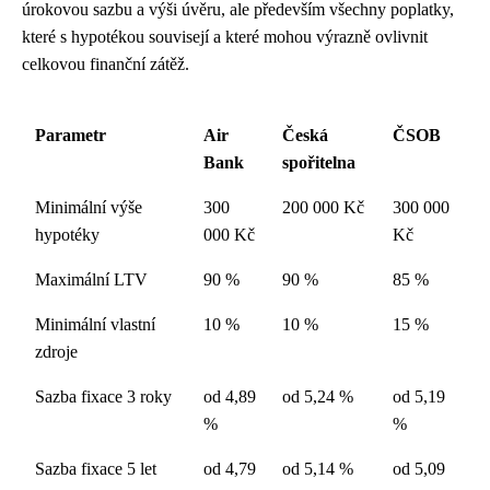
úrokovou sazbu a výši úvěru, ale především všechny poplatky,
které s hypotékou souvisejí a které mohou výrazně ovlivnit
celkovou finanční zátěž.
Parametr
Air
Česká
ČSOB
Bank
spořitelna
Minimální výše
300
200 000 Kč
300 000
hypotéky
000 Kč
Kč
Maximální LTV
90 %
90 %
85 %
Minimální vlastní
10 %
10 %
15 %
zdroje
Sazba fixace 3 roky
od 4,89
od 5,24 %
od 5,19
%
%
Sazba fixace 5 let
od 4,79
od 5,14 %
od 5,09