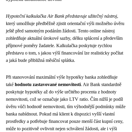
Hypoteční kalkulačka Air Bank představuje užitečný nástroj
,
který umožňuje předběžně zjistit orientační výši možného úvěru
ještě před samotným podáním žádosti. Tento online nástroj
zohledňuje aktuální úrokové sazby, délku splácení a především
příjmové poměry žadatele. Kalkulačka poskytuje rychlou
představu o tom, s jakou výší financování lze realisticky počítat
a jaká bude přibližná měsíční splátka.
Při stanovování maximální výše hypotéky banka zohledňuje
také
hodnotu zastavované nemovitosti
. Air Bank standardně
poskytuje hypotéky až do výše určitého procenta z hodnoty
nemovitosti, což se označuje jako LTV ratio. Čím nižší je podíl
úvěru vůči hodnotě nemovitosti, tím výhodnější podmínky může
banka nabídnout. Pokud má klient k dispozici vyšší vlastní
prostředky a potřebuje financovat pouze menší část kupní ceny,
může to pozitivně ovlivnit nejen schválení žádosti, ale i výši