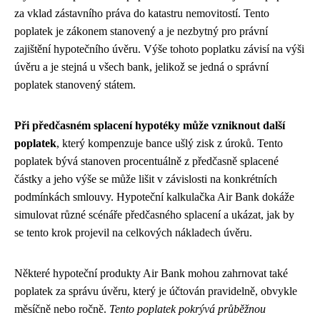
za vklad zástavního práva do katastru nemovitostí. Tento
poplatek je zákonem stanovený a je nezbytný pro právní
zajištění hypotečního úvěru. Výše tohoto poplatku závisí na výši
úvěru a je stejná u všech bank, jelikož se jedná o správní
poplatek stanovený státem.
Při předčasném splacení hypotéky může vzniknout další
poplatek
, který kompenzuje bance ušlý zisk z úroků. Tento
poplatek bývá stanoven procentuálně z předčasně splacené
částky a jeho výše se může lišit v závislosti na konkrétních
podmínkách smlouvy. Hypoteční kalkulačka Air Bank dokáže
simulovat různé scénáře předčasného splacení a ukázat, jak by
se tento krok projevil na celkových nákladech úvěru.
Některé hypoteční produkty Air Bank mohou zahrnovat také
poplatek za správu úvěru, který je účtován pravidelně, obvykle
měsíčně nebo ročně.
Tento poplatek pokrývá průběžnou