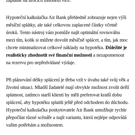
zaplatíte na úrocích mnohem více.
Hypoteční kalkulačka Air Bank přehledně zobrazuje nejen výši
měsíční splátky, ale také celkovou zaplacené částky včetně
úroků. Tento nástroj vám pomůže najít optimální rovnováhu
mezi tím, kolik si můžete dovolit měsíčně splácet, a tím, jak moc
chcete minimalizovat celkové náklady na hypotéku.
Důležité je
realisticky zhodnotit své finanční možnosti
a nezapomenout
na rezervu pro nepředvídané výdaje.
Při plánování délky splácení je třeba vzít v úvahu také svůj věk a
životní situaci. Mladší žadatelé mají obvykle možnost zvolit delší
splatnost, zatímco starší klienti by měli preferovat kratší dobu
splácení, aby hypotéku splatili ještě před odchodem do důchodu.
Hypoteční kalkulačka poskytovatele Air Bank umožňuje rychle
přepočítat různé scénáře a najít variantu, která nejlépe odpovídá
vašim potřebám a možnostem.