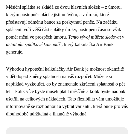
Měsíční splátka se skládá ze dvou hlavních složek – z úmoru,
kterým postupně splácíte jistinu úvěru, a z úroků, které
představují odměnu bance za poskytnutí peněz. Na začátku
splácení tvoří větší část splátky úroky, postupem času se však
poměr mění ve prospěch úmoru.
Tento vývoj můžete sledovat v
detailním splátkové kalendáři
, který kalkulačka Air Bank
generuje.
Výhodou hypoteční kalkulačky Air Bank je možnost okamžitě
vidět dopad změny splatnosti na váš rozpočet. Můžete si
například vyzkoušet, co by znamenalo zkrácení splatnosti o pět
let – kolik více byste museli platit měsíčně a kolik byste naopak
ušetřili na celkových nákladech. Tato flexibilita vám umožňuje
informovaně se rozhodnout a vybrat variantu, která bude pro vás
dlouhodobě udržitelná a finančně výhodná.