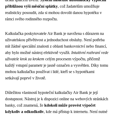
přibližnou výši měsíční splátky
, což žadatelům umožňuje
realisticky posoudit, zda si mohou dovolit danou hypotéku v
rámci svého rodinného rozpočtu.
Kalkulačka poskytovatele Air Bank je navržena s důrazem na
uživatelskou přívětivost a jednoduchost obsluhy. Není potřeba
mít žádné speciální znalosti z oblasti bankovnictví nebo financí,
aby bylo možné nástroj efektivně využít.
Intuitivní rozhraní vede
uživatele krok za krokem
celým procesem výpočtu, přičemž
každý vstupní parametr je jasně označen a vysvětlen. Díky tomu
mohou kalkulačku používat i lidé, kteří se s hypotékami
setkávají poprvé v životě.
Důležitou vlastností hypoteční kalkulačky Air Bank je její
dostupnost. Nástroj je k dispozici online na webových stránkách
banky, což znamená, že
kdokoli může provést výpočet
kdykoliv a odkudkoliv
, kde má přístup k internetu. Není nutné