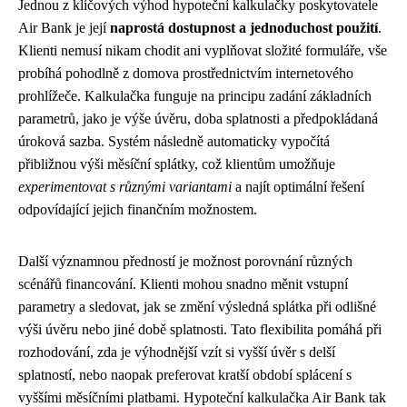
Jednou z klíčových výhod hypoteční kalkulačky poskytovatele
Air Bank je její
naprostá dostupnost a jednoduchost použití
.
Klienti nemusí nikam chodit ani vyplňovat složité formuláře, vše
probíhá pohodlně z domova prostřednictvím internetového
prohlížeče. Kalkulačka funguje na principu zadání základních
parametrů, jako je výše úvěru, doba splatnosti a předpokládaná
úroková sazba. Systém následně automaticky vypočítá
přibližnou výši měsíční splátky, což klientům umožňuje
experimentovat s různými variantami
a najít optimální řešení
odpovídající jejich finančním možnostem.
Další významnou předností je možnost porovnání různých
scénářů financování. Klienti mohou snadno měnit vstupní
parametry a sledovat, jak se změní výsledná splátka při odlišné
výši úvěru nebo jiné době splatnosti. Tato flexibilita pomáhá při
rozhodování, zda je výhodnější vzít si vyšší úvěr s delší
splatností, nebo naopak preferovat kratší období splácení s
vyššími měsíčními platbami. Hypoteční kalkulačka Air Bank tak