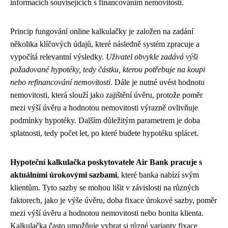
informacích souvisejících s financováním nemovitosti.
Princip fungování online kalkulačky je založen na zadání
několika klíčových údajů, které následně systém zpracuje a
vypočítá relevantní výsledky.
Uživatel obvykle zadává výši
požadované hypotéky, tedy částku, kterou potřebuje na koupi
nebo refinancování nemovitosti
. Dále je nutné uvést hodnotu
nemovitosti, která slouží jako zajištění úvěru, protože poměr
mezi výší úvěru a hodnotou nemovitosti výrazně ovlivňuje
podmínky hypotéky. Dalším důležitým parametrem je doba
splatnosti, tedy počet let, po které budete hypotéku splácet.
Hypoteční kalkulačka poskytovatele Air Bank pracuje s
aktuálními úrokovými sazbami
, které banka nabízí svým
klientům. Tyto sazby se mohou lišit v závislosti na různých
faktorech, jako je výše úvěru, doba fixace úrokové sazby, poměr
mezi výší úvěru a hodnotou nemovitosti nebo bonita klienta.
Kalkulačka často umožňuje vybrat si různé varianty fixace