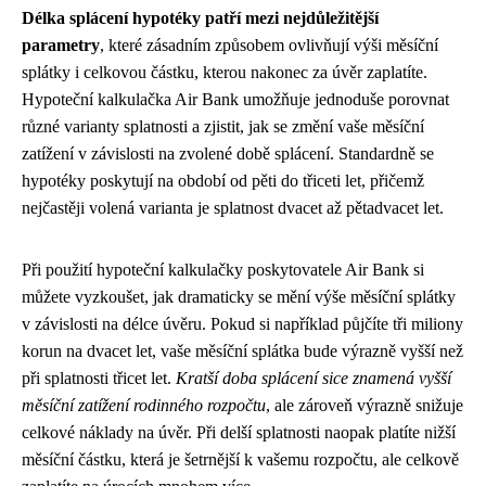
Délka splácení hypotéky patří mezi nejdůležitější
parametry
, které zásadním způsobem ovlivňují výši měsíční
splátky i celkovou částku, kterou nakonec za úvěr zaplatíte.
Hypoteční kalkulačka Air Bank umožňuje jednoduše porovnat
různé varianty splatnosti a zjistit, jak se změní vaše měsíční
zatížení v závislosti na zvolené době splácení. Standardně se
hypotéky poskytují na období od pěti do třiceti let, přičemž
nejčastěji volená varianta je splatnost dvacet až pětadvacet let.
Při použití hypoteční kalkulačky poskytovatele Air Bank si
můžete vyzkoušet, jak dramaticky se mění výše měsíční splátky
v závislosti na délce úvěru. Pokud si například půjčíte tři miliony
korun na dvacet let, vaše měsíční splátka bude výrazně vyšší než
při splatnosti třicet let.
Kratší doba splácení sice znamená vyšší
měsíční zatížení rodinného rozpočtu
, ale zároveň výrazně snižuje
celkové náklady na úvěr. Při delší splatnosti naopak platíte nižší
měsíční částku, která je šetrnější k vašemu rozpočtu, ale celkově