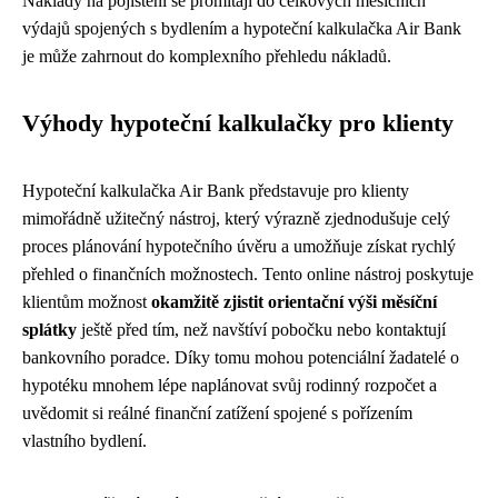
Náklady na pojištění se promítají do celkových měsíčních
výdajů spojených s bydlením a hypoteční kalkulačka Air Bank
je může zahrnout do komplexního přehledu nákladů.
Výhody hypoteční kalkulačky pro klienty
Hypoteční kalkulačka Air Bank představuje pro klienty
mimořádně užitečný nástroj, který výrazně zjednodušuje celý
proces plánování hypotečního úvěru a umožňuje získat rychlý
přehled o finančních možnostech. Tento online nástroj poskytuje
klientům možnost
okamžitě zjistit orientační výši měsíční
splátky
ještě před tím, než navštíví pobočku nebo kontaktují
bankovního poradce. Díky tomu mohou potenciální žadatelé o
hypotéku mnohem lépe naplánovat svůj rodinný rozpočet a
uvědomit si reálné finanční zatížení spojené s pořízením
vlastního bydlení.