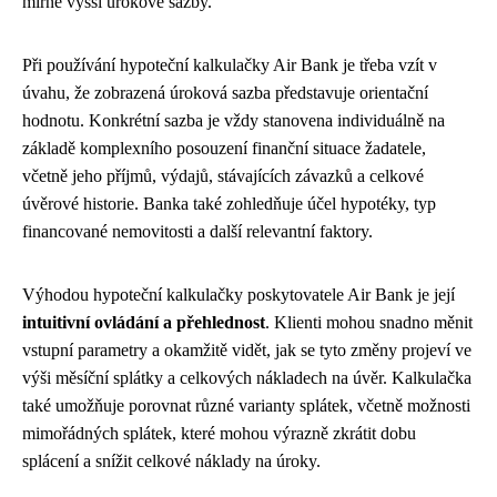
mírně vyšší úrokové sazby.
Při používání hypoteční kalkulačky Air Bank je třeba vzít v
úvahu, že zobrazená úroková sazba představuje orientační
hodnotu. Konkrétní sazba je vždy stanovena individuálně na
základě komplexního posouzení finanční situace žadatele,
včetně jeho příjmů, výdajů, stávajících závazků a celkové
úvěrové historie. Banka také zohledňuje účel hypotéky, typ
financované nemovitosti a další relevantní faktory.
Výhodou hypoteční kalkulačky poskytovatele Air Bank je její
intuitivní ovládání a přehlednost
. Klienti mohou snadno měnit
vstupní parametry a okamžitě vidět, jak se tyto změny projeví ve
výši měsíční splátky a celkových nákladech na úvěr. Kalkulačka
také umožňuje porovnat různé varianty splátek, včetně možnosti
mimořádných splátek, které mohou výrazně zkrátit dobu
splácení a snížit celkové náklady na úroky.