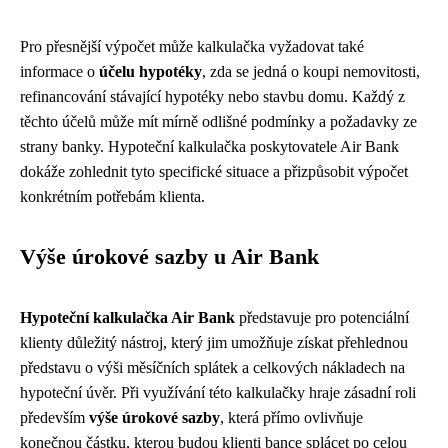
Pro přesnější výpočet může kalkulačka vyžadovat také
informace o
účelu hypotéky
, zda se jedná o koupi nemovitosti,
refinancování stávající hypotéky nebo stavbu domu. Každý z
těchto účelů může mít mírně odlišné podmínky a požadavky ze
strany banky. Hypoteční kalkulačka poskytovatele Air Bank
dokáže zohlednit tyto specifické situace a přizpůsobit výpočet
konkrétním potřebám klienta.
Výše úrokové sazby u Air Bank
Hypoteční kalkulačka Air Bank
představuje pro potenciální
klienty důležitý nástroj, který jim umožňuje získat přehlednou
představu o výši měsíčních splátek a celkových nákladech na
hypoteční úvěr. Při využívání této kalkulačky hraje zásadní roli
především
výše úrokové sazby
, která přímo ovlivňuje
konečnou částku, kterou budou klienti bance splácet po celou