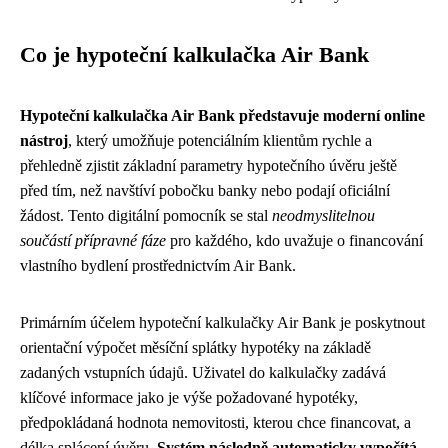
Co je hypoteční kalkulačka Air Bank
Hypoteční kalkulačka Air Bank představuje moderní online
nástroj
, který umožňuje potenciálním klientům rychle a
přehledně zjistit základní parametry hypotečního úvěru ještě
před tím, než navštíví pobočku banky nebo podají oficiální
žádost. Tento digitální pomocník se stal
neodmyslitelnou
součástí přípravné fáze
pro každého, kdo uvažuje o financování
vlastního bydlení prostřednictvím Air Bank.
Primárním účelem hypoteční kalkulačky Air Bank je poskytnout
orientační výpočet měsíční splátky hypotéky na základě
zadaných vstupních údajů. Uživatel do kalkulačky zadává
klíčové informace jako je výše požadované hypotéky,
předpokládaná hodnota nemovitosti, kterou chce financovat, a
délka splácení úvěru.
Systém následně automaticky vypočítá