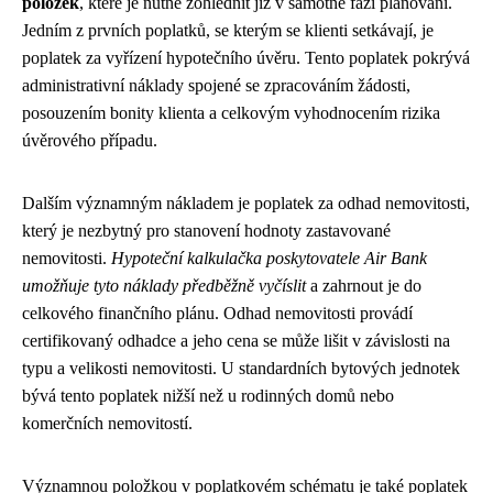
položek
, které je nutné zohlednit již v samotné fázi plánování.
Jedním z prvních poplatků, se kterým se klienti setkávají, je
poplatek za vyřízení hypotečního úvěru. Tento poplatek pokrývá
administrativní náklady spojené se zpracováním žádosti,
posouzením bonity klienta a celkovým vyhodnocením rizika
úvěrového případu.
Dalším významným nákladem je poplatek za odhad nemovitosti,
který je nezbytný pro stanovení hodnoty zastavované
nemovitosti.
Hypoteční kalkulačka poskytovatele Air Bank
umožňuje tyto náklady předběžně vyčíslit
a zahrnout je do
celkového finančního plánu. Odhad nemovitosti provádí
certifikovaný odhadce a jeho cena se může lišit v závislosti na
typu a velikosti nemovitosti. U standardních bytových jednotek
bývá tento poplatek nižší než u rodinných domů nebo
komerčních nemovitostí.
Významnou položkou v poplatkovém schématu je také poplatek