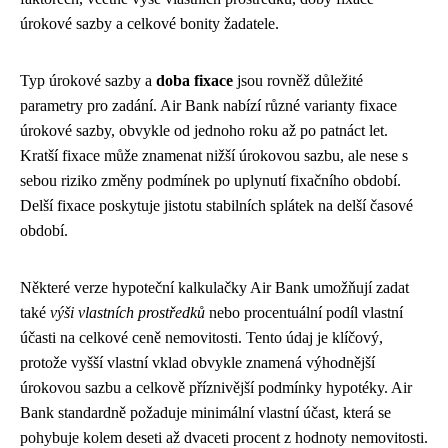
úrokové sazby a celkové bonity žadatele.
Typ úrokové sazby a
doba fixace
jsou rovněž důležité
parametry pro zadání. Air Bank nabízí různé varianty fixace
úrokové sazby, obvykle od jednoho roku až po patnáct let.
Kratší fixace může znamenat nižší úrokovou sazbu, ale nese s
sebou riziko změny podmínek po uplynutí fixačního období.
Delší fixace poskytuje jistotu stabilních splátek na delší časové
období.
Některé verze hypoteční kalkulačky Air Bank umožňují zadat
také
výši vlastních prostředků
nebo procentuální podíl vlastní
účasti na celkové ceně nemovitosti. Tento údaj je klíčový,
protože vyšší vlastní vklad obvykle znamená výhodnější
úrokovou sazbu a celkově příznivější podmínky hypotéky. Air
Bank standardně požaduje minimální vlastní účast, která se
pohybuje kolem deseti až dvaceti procent z hodnoty nemovitosti.