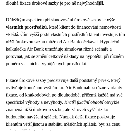
dlouhá fixace úrokové sazby je pro ně nejvýhodnější.
Důležitým aspektem při stanovování úrokové sazby je
výše
vlastních prostředků
, které klient do financování nemovitosti
vkládá. Čím vyšší podíl vlastních prostředků klient investuje, tím
nižší úrokovou sazbu může od Air Bank očekávat. Hypoteční
kalkulačka Air Bank umožňuje simulovat různé scénáře a
porovnat, jak se změní celkové náklady na hypotéku při různém
poměru vlastních a vypůjčených prostředků.
Fixace úrokové sazby představuje další podstatný prvek, který
ovlivňuje konečnou výši úroku. Air Bank nabízí různé varianty
fixace, od krátkodobých po dlouhodobé, přičemž každá má své
specifické výhody a nevýhody.
Kratší fixační období
obvykle
znamená nižší úrokovou sazbu, ale zároveň vyšší riziko
budoucího navýšení splátek. Naopak delší fixace poskytuje
klientům větší jistotu a stabilitu měsíčních splátek, byť za cenu