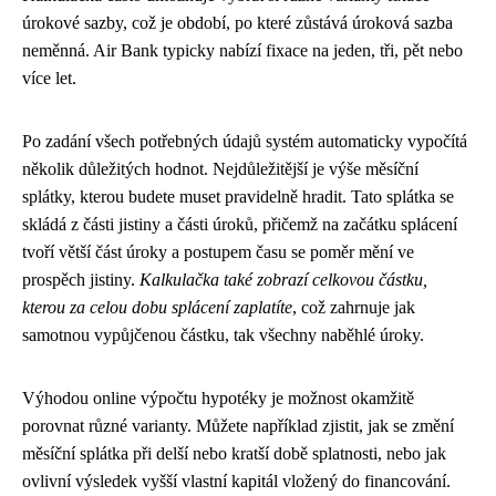
úrokové sazby, což je období, po které zůstává úroková sazba
neměnná. Air Bank typicky nabízí fixace na jeden, tři, pět nebo
více let.
Po zadání všech potřebných údajů systém automaticky vypočítá
několik důležitých hodnot. Nejdůležitější je výše měsíční
splátky, kterou budete muset pravidelně hradit. Tato splátka se
skládá z části jistiny a části úroků, přičemž na začátku splácení
tvoří větší část úroky a postupem času se poměr mění ve
prospěch jistiny.
Kalkulačka také zobrazí celkovou částku,
kterou za celou dobu splácení zaplatíte
, což zahrnuje jak
samotnou vypůjčenou částku, tak všechny naběhlé úroky.
Výhodou online výpočtu hypotéky je možnost okamžitě
porovnat různé varianty. Můžete například zjistit, jak se změní
měsíční splátka při delší nebo kratší době splatnosti, nebo jak
ovlivní výsledek vyšší vlastní kapitál vložený do financování.