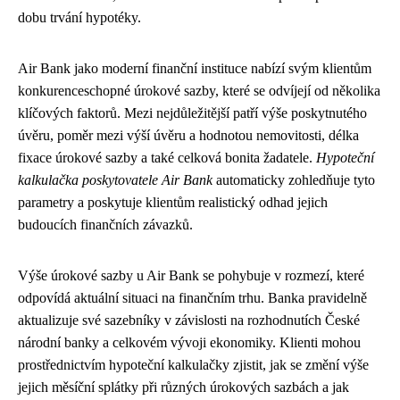
dobu trvání hypotéky.
Air Bank jako moderní finanční instituce nabízí svým klientům
konkurenceschopné úrokové sazby, které se odvíjejí od několika
klíčových faktorů. Mezi nejdůležitější patří výše poskytnutého
úvěru, poměr mezi výší úvěru a hodnotou nemovitosti, délka
fixace úrokové sazby a také celková bonita žadatele.
Hypoteční
kalkulačka poskytovatele Air Bank
automaticky zohledňuje tyto
parametry a poskytuje klientům realistický odhad jejich
budoucích finančních závazků.
Výše úrokové sazby u Air Bank se pohybuje v rozmezí, které
odpovídá aktuální situaci na finančním trhu. Banka pravidelně
aktualizuje své sazebníky v závislosti na rozhodnutích České
národní banky a celkovém vývoji ekonomiky. Klienti mohou
prostřednictvím hypoteční kalkulačky zjistit, jak se změní výše
jejich měsíční splátky při různých úrokových sazbách a jak