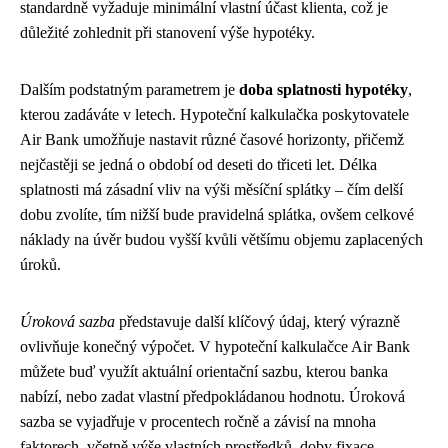
standardně vyžaduje minimální vlastní účast klienta, což je
důležité zohlednit při stanovení výše hypotéky.
Dalším podstatným parametrem je
doba splatnosti hypotéky
,
kterou zadáváte v letech. Hypoteční kalkulačka poskytovatele
Air Bank umožňuje nastavit různé časové horizonty, přičemž
nejčastěji se jedná o období od deseti do třiceti let. Délka
splatnosti má zásadní vliv na výši měsíční splátky – čím delší
dobu zvolíte, tím nižší bude pravidelná splátka, ovšem celkové
náklady na úvěr budou vyšší kvůli většímu objemu zaplacených
úroků.
Úroková sazba
představuje další klíčový údaj, který výrazně
ovlivňuje konečný výpočet. V hypoteční kalkulačce Air Bank
můžete buď využít aktuální orientační sazbu, kterou banka
nabízí, nebo zadat vlastní předpokládanou hodnotu. Úroková
sazba se vyjadřuje v procentech ročně a závisí na mnoha
faktorech, včetně výše vlastních prostředků, doby fixace