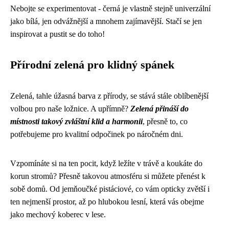
Nebojte se experimentovat - černá je vlastně stejně univerzální
jako bílá, jen odvážnější a mnohem zajímavější. Stačí se jen
inspirovat a pustit se do toho!
Přírodní zelená pro klidný spánek
Zelená, tahle úžasná barva z přírody, se stává stále oblíbenější
volbou pro naše ložnice. A upřímně?
Zelená přináší do
místnosti takový zvláštní klid a harmonii
, přesně to, co
potřebujeme pro kvalitní odpočinek po náročném dni.
Vzpomínáte si na ten pocit, když ležíte v trávě a koukáte do
korun stromů? Přesně takovou atmosféru si můžete přenést k
sobě domů. Od jemňoučké pistáciové, co vám opticky zvětší i
ten nejmenší prostor, až po hlubokou lesní, která vás obejme
jako mechový koberec v lese.