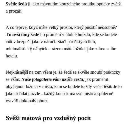
Světle šedá
ji jako mávnutím kouzelného proutku opticky zvětší
a prozáří.
A co teprve, když máte velký prostor, který působí neosobně?
Tmavší tóny šedé
ho promění v útulné hnízdo, kde se budete
cítit v bezpečí jako v náručí. Stačí pár čistých linií,
minimalistický nábytek a rázem máte ložnici jako z luxusního
hotelu.
Nejkrásnější na tom všem je, že šedá se skvěle snoubí prakticky
se vším.
Naše fotogalerie vám ukáže cestu
, jak proměnit
obyčejnou ložnici v místo, kam se budete každý večer těšit. Je to
jako skládat puzzle - každý kousek má své místo a společně
vytváří dokonalý obraz.
Svěží mátová pro vzdušný pocit