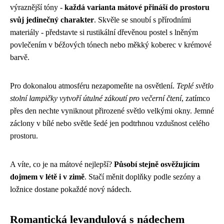
výraznější tóny -
každá varianta mátové přináší do prostoru
svůj jedinečný charakter
. Skvěle se snoubí s přírodními
materiály - představte si rustikální dřevěnou postel s lněným
povlečením v béžových tónech nebo měkký koberec v krémové
barvě.
Pro dokonalou atmosféru nezapomeňte na osvětlení.
Teplé světlo
stolní lampičky vytvoří útulné zákoutí pro večerní čtení
, zatímco
přes den nechte vyniknout přirozené světlo velkými okny. Jemné
záclony v bílé nebo světle šedé jen podtrhnou vzdušnost celého
prostoru.
A víte, co je na mátové nejlepší?
Působí stejně osvěžujícím
dojmem v létě i v zimě
. Stačí měnit doplňky podle sezóny a
ložnice dostane pokaždé nový nádech.
Romantická levandulová s nádechem