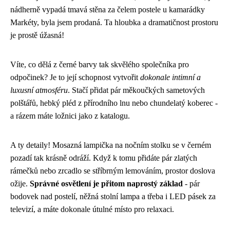
nádherně vypadá tmavá stěna za čelem postele u kamarádky
Markéty, byla jsem prodaná. Ta hloubka a dramatičnost prostoru
je prostě úžasná!
Víte, co dělá z černé barvy tak skvělého společníka pro
odpočinek? Je to její schopnost vytvořit
dokonale intimní a
luxusní atmosféru
. Stačí přidat pár měkoučkých sametových
polštářů, hebký pléd z přírodního lnu nebo chundelatý koberec -
a rázem máte ložnici jako z katalogu.
A ty detaily! Mosazná lampička na nočním stolku se v černém
pozadí tak krásně odráží. Když k tomu přidáte pár zlatých
rámečků nebo zrcadlo se stříbrným lemováním, prostor doslova
ožije.
Správné osvětlení je přitom naprostý základ
- pár
bodovek nad postelí, něžná stolní lampa a třeba i LED pásek za
televizí, a máte dokonale útulné místo pro relaxaci.