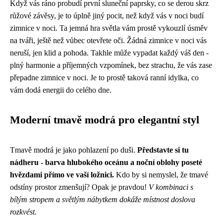
Když vás ráno probudí první sluneční paprsky, co se derou skrz
růžové závěsy, je to úplně jiný pocit, než když vás v noci budí
zimnice v noci
. Ta jemná hra světla vám prostě vykouzlí úsměv
na tváři, ještě než vůbec otevřete oči. Žádná zimnice v noci vás
neruší, jen klid a pohoda. Takhle může vypadat každý váš den -
plný harmonie a příjemných vzpomínek, bez strachu, že vás zase
přepadne zimnice v noci. Je to prostě taková ranní idylka, co
vám dodá energii do celého dne.
Moderní tmavě modrá pro elegantní styl
Tmavě modrá je jako pohlazení po duši.
Představte si tu
nádheru - barva hlubokého oceánu a noční oblohy poseté
hvězdami přímo ve vaší ložnici.
Kdo by si nemyslel, že tmavé
odstíny prostor zmenšují? Opak je pravdou!
V kombinaci s
bílým stropem a světlým nábytkem dokáže místnost doslova
rozkvést.