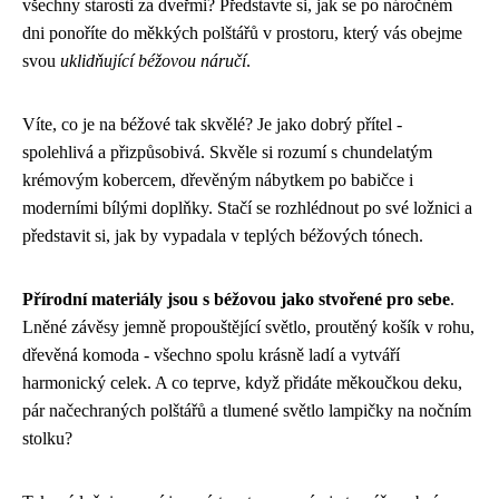
všechny starosti za dveřmi? Představte si, jak se po náročném
dni ponoříte do měkkých polštářů v prostoru, který vás obejme
svou
uklidňující béžovou náručí
.
Víte, co je na béžové tak skvělé? Je jako dobrý přítel -
spolehlivá a přizpůsobivá. Skvěle si rozumí s chundelatým
krémovým kobercem, dřevěným nábytkem po babičce i
moderními bílými doplňky. Stačí se rozhlédnout po své ložnici a
představit si, jak by vypadala v teplých béžových tónech.
Přírodní materiály jsou s béžovou jako stvořené pro sebe
.
Lněné závěsy jemně propouštějící světlo, proutěný košík v rohu,
dřevěná komoda - všechno spolu krásně ladí a vytváří
harmonický celek. A co teprve, když přidáte měkoučkou deku,
pár načechraných polštářů a tlumené světlo lampičky na nočním
stolku?