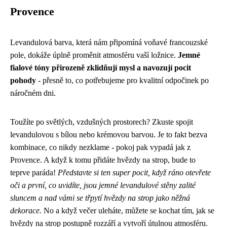
Provence
Levandulová barva, která nám připomíná voňavé francouzské
pole, dokáže úplně proměnit atmosféru vaší ložnice.
Jemné
fialové tóny přirozeně zklidňují mysl a navozují pocit
pohody
- přesně to, co potřebujeme pro kvalitní odpočinek po
náročném dni.
Toužíte po světlých, vzdušných prostorech? Zkuste spojit
levandulovou s bílou nebo krémovou barvou. Je to fakt bezva
kombinace, co nikdy nezklame - pokoj pak vypadá jak z
Provence. A když k tomu přidáte
hvězdy na strop
, bude to
teprve paráda!
Představte si ten super pocit, když ráno otevřete
oči a první, co uvidíte, jsou jemné levandulové stěny zalité
sluncem a nad vámi se třpytí hvězdy na strop jako něžná
dekorace.
No a když večer uleháte, můžete se kochat tím, jak se
hvězdy na strop postupně rozzáří a vytvoří útulnou atmosféru.