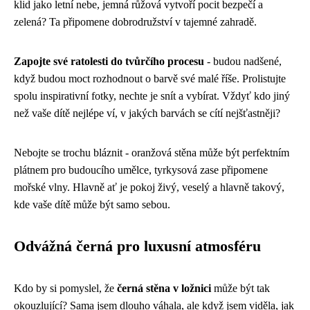
klid jako letní nebe, jemná růžová vytvoří pocit bezpečí a
zelená? Ta připomene dobrodružství v tajemné zahradě.
Zapojte své ratolesti do tvůrčího procesu
- budou nadšené,
když budou moct rozhodnout o barvě své malé říše. Prolistujte
spolu inspirativní fotky, nechte je snít a vybírat. Vždyť kdo jiný
než vaše dítě nejlépe ví, v jakých barvách se cítí nejšťastněji?
Nebojte se trochu bláznit - oranžová stěna může být perfektním
plátnem pro budoucího umělce, tyrkysová zase připomene
mořské vlny. Hlavně ať je pokoj živý, veselý a hlavně takový,
kde vaše dítě může být samo sebou.
Odvážná černá pro luxusní atmosféru
Kdo by si pomyslel, že
černá stěna v ložnici
může být tak
okouzlující? Sama jsem dlouho váhala, ale když jsem viděla, jak