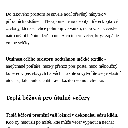
Do takového prostoru se skvěle hodí dřevěný nábytek v
přírodních odstínech. Nezapomeňte na detaily - třeba krajkové
záclony, které se lehce pohupují ve vánku, nebo vázu s čerstvě
natrhanými lučními květinami. A co teprve večer, když zapálíte
vonné svíčky...
Útulnost celého prostoru podtrhnou měkké textilie
-
nadýchané polštáře, hebký přehoz přes postel nebo měkoučký
koberec v pastelových barvách. Takhle si vytvoříte svoje vlastní
útočiště, kde budete chtít trávit každou volnou chvilku.
Teplá béžová pro útulné večery
Teplá béžová promění vaši ložnici v dokonalou oázu klidu
.
Kdo by netoužil po místě, kde může večer vypnout a nechat