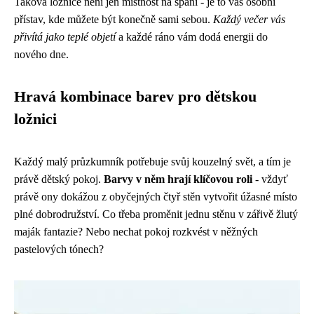
Taková ložnice není jen místnost na spaní - je to váš osobní
přístav, kde můžete být konečně sami sebou.
Každý večer vás
přivítá jako teplé objetí
a každé ráno vám dodá energii do
nového dne.
Hravá kombinace barev pro dětskou
ložnici
Každý malý průzkumník potřebuje svůj kouzelný svět, a tím je
právě dětský pokoj.
Barvy v něm hrají klíčovou roli
- vždyť
právě ony dokážou z obyčejných čtyř stěn vytvořit úžasné místo
plné dobrodružství. Co třeba proměnit jednu stěnu v zářivě žlutý
maják fantazie? Nebo nechat pokoj rozkvést v něžných
pastelových tónech?