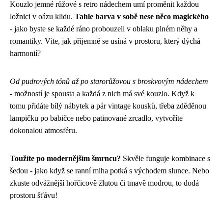
Kouzlo jemné růžové s retro nádechem umí proměnit každou
ložnici v oázu klidu.
Tahle barva v sobě nese něco magického
- jako byste se každé ráno probouzeli v oblaku plném něhy a
romantiky. Víte, jak příjemně se usíná v prostoru, který dýchá
harmonií?
Od pudrových tónů až po starorůžovou s broskvovým nádechem
- možností je spousta a každá z nich má své kouzlo. Když k
tomu přidáte bílý nábytek a pár vintage kousků, třeba zděděnou
lampičku po babičce nebo patinované zrcadlo, vytvoříte
dokonalou atmosféru.
Toužíte po modernějším šmrncu?
Skvěle funguje kombinace s
šedou - jako když se ranní mlha potká s východem slunce. Nebo
zkuste odvážnější hořčicově žlutou či tmavě modrou, to dodá
prostoru šťávu!