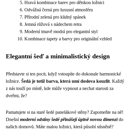
Hravá kombinace barev pro dětskou ložnici
Odvážná černá pro luxusní atmosféru
Přírodní zelená pro klidný spánek
Jemná růžová s nádechem retra
Moderní tmavě modrá pro elegantní styl
Kombinace tapety a barvy pro originální vzhled
Elegantní šeď a minimalistický design
Představte si ten pocit, když vstoupíte do dokonale harmonické
ložnice.
Šedá je totiž barva, která umí doslova kouzlit
. Každý
z nás touží po místě, kde může vypnout a nechat starosti za
dveřmi, že?
Pamatujete si na staré šedé panelákové stěny? Zapomeňte na ně!
Dnešní
moderní odstíny šedé přinášejí úplně novou dimenzi
do
našich domovů. Máte malou ložnici, která působí stísněně?