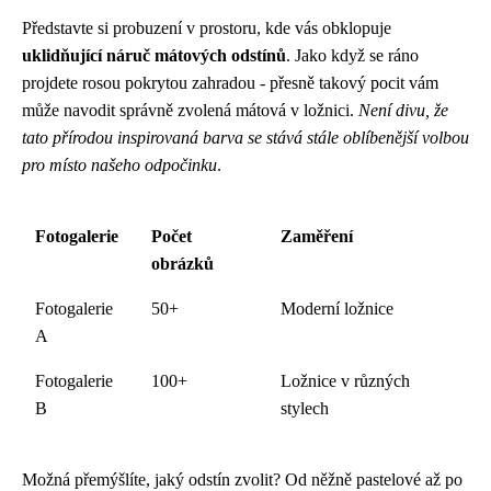
Představte si probuzení v prostoru, kde vás obklopuje
uklidňující náruč mátových odstínů
. Jako když se ráno
projdete rosou pokrytou zahradou - přesně takový pocit vám
může navodit správně zvolená mátová v ložnici.
Není divu, že
tato přírodou inspirovaná barva se stává stále oblíbenější volbou
pro místo našeho odpočinku
.
Fotogalerie
Počet
Zaměření
obrázků
Fotogalerie
50+
Moderní ložnice
A
Fotogalerie
100+
Ložnice v různých
B
stylech
Možná přemýšlíte, jaký odstín zvolit? Od něžně pastelové až po