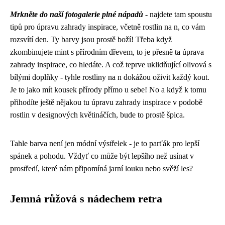
Mrkněte do naší fotogalerie plné nápadů
- najdete tam spoustu
tipů pro
úpravu zahrady inspirace
, včetně
rostlin na n
, co vám
rozsvítí den. Ty barvy jsou prostě boží! Třeba když
zkombinujete mint s přírodním dřevem, to je přesně ta úprava
zahrady inspirace, co hledáte. A což teprve uklidňující olivová s
bílými doplňky - tyhle rostliny na n dokážou oživit každý kout.
Je to jako mít kousek přírody přímo u sebe! No a když k tomu
přihodíte ještě nějakou tu úpravu zahrady inspirace v podobě
rostlin v designových květináčích, bude to prostě špica.
Tahle barva není jen módní výstřelek - je to parťák pro lepší
spánek a pohodu. Vždyť co může být lepšího než usínat v
prostředí, které nám připomíná jarní louku nebo svěží les?
Jemná růžová s nádechem retra