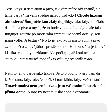
Teda, když si dáte
aulin a pivo
, tak vám může být špatně, ale
tahle barva? Ta vám zvedne náladu vždycky!
Chcete luxusní
atmosféru? Šoupněte tam zlatý doplňky.
Jako když si někdo
dá aulin a pivo a myslí, že to bude v pohodě - tady to ale fakt
funguje! Toužíte po moderním šmrncu? Měděný detaily jsou
jasná volba. A textury? No to je jako když místo aulin a pivo
zvolíte něco zdravějšího - prostě bomba! Hladká stěna je taková
klasika, co nikdy nezklame. Ale počkejte, až kouknete na
cihlovou zeď v tmavě modré - to vám teprve vytře zrak!
Není to jen o barvě jako takové. Je to o pocitu, který vám dá
každé ráno, když otevřete oči. O tom klidu, když večer usínáte.
Tmavě modrá není jen barva - je to váš osobní kousek nebe
přímo doma.
A kdo by nechtěl usínat pod hvězdami?