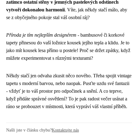
zatímco ostatní stěny v jemných pastelových odstínech
vytvoří dokonalou harmonii
. Víte, jak někdy stačí málo, aby
se z obyčejného pokoje stal váš osobní ráj?
Příroda je tím nejlepším designérem
- bambusové či korkové
tapety přinesou do vaší ložnice kousek jejího tepla a klidu. Je to
jako mít kousek lesa přímo u postele! Proč se držet zpátky, když
můžete experimentovat s různými texturami?
Někdy stačí jen odvaha zkusit něco nového. Třeba spojit vintage
tapetu s moderní barvou, nebo naopak. Pusťte uzdu své fantazii
- vždyť je to váš prostor pro odpočinek a snění. A co teprve,
když přidáte správné osvětlení? To je pak radost večer usínat a
ráno se probouzet v místnosti, která vypráví váš vlastní příběh.
Našli jste v článku chybu?
Kontaktujte nás