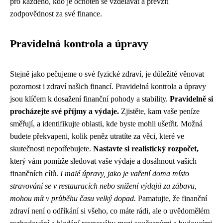
pro každého, kdo je ochoten se vzdělávat a převzít
zodpovědnost za své finance.
Pravidelná kontrola a úpravy
Stejně jako pečujeme o své fyzické zdraví, je důležité věnovat
pozornost i zdraví našich financí. Pravidelná kontrola a úpravy
jsou klíčem k dosažení finanční pohody a stability.
Pravidelně si
procházejte své příjmy a výdaje.
Zjistěte, kam vaše peníze
směřují, a identifikujte oblasti, kde byste mohli ušetřit. Možná
budete překvapeni, kolik peněz utratíte za věci, které ve
skutečnosti nepotřebujete.
Nastavte si realistický rozpočet,
který vám pomůže sledovat vaše výdaje a dosáhnout vašich
finančních cílů.
I malé úpravy, jako je vaření doma místo
stravování se v restauracích nebo snížení výdajů za zábavu,
mohou mít v průběhu času velký dopad.
Pamatujte, že finanční
zdraví není o odříkání si všeho, co máte rádi, ale o uvědomělém