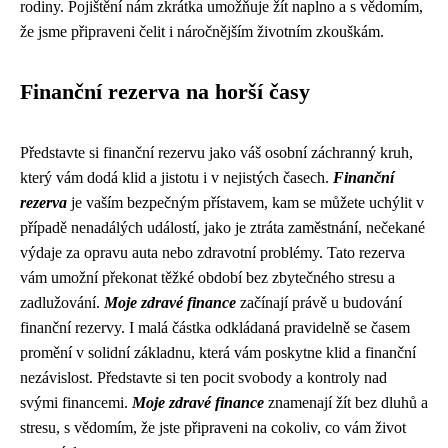
rodiny. Pojištění nám zkrátka umožňuje žít naplno a s vědomím,
že jsme připraveni čelit i náročnějším životním zkouškám.
Finanční rezerva na horší časy
Představte si finanční rezervu jako váš osobní záchranný kruh,
který vám dodá klid a jistotu i v nejistých časech.
Finanční
rezerva
je vaším bezpečným přístavem, kam se můžete uchýlit v
případě nenadálých událostí, jako je ztráta zaměstnání, nečekané
výdaje za opravu auta nebo zdravotní problémy. Tato rezerva
vám umožní překonat těžké období bez zbytečného stresu a
zadlužování.
Moje zdravé finance
začínají právě u budování
finanční rezervy. I malá částka odkládaná pravidelně se časem
promění v solidní základnu, která vám poskytne klid a finanční
nezávislost. Představte si ten pocit svobody a kontroly nad
svými financemi.
Moje zdravé finance
znamenají žít bez dluhů a
stresu, s vědomím, že jste připraveni na cokoliv, co vám život