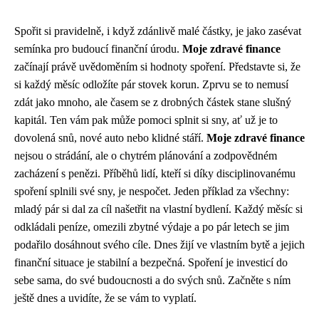
Spořit si pravidelně, i když zdánlivě malé částky, je jako zasévat
semínka pro budoucí finanční úrodu.
Moje zdravé finance
začínají právě uvědoměním si hodnoty spoření. Představte si, že
si každý měsíc odložíte pár stovek korun. Zprvu se to nemusí
zdát jako mnoho, ale časem se z drobných částek stane slušný
kapitál. Ten vám pak může pomoci splnit si sny, ať už je to
dovolená snů, nové auto nebo klidné stáří.
Moje zdravé finance
nejsou o strádání, ale o chytrém plánování a zodpovědném
zacházení s penězi. Příběhů lidí, kteří si díky disciplinovanému
spoření splnili své sny, je nespočet. Jeden příklad za všechny:
mladý pár si dal za cíl našetřit na vlastní bydlení. Každý měsíc si
odkládali peníze, omezili zbytné výdaje a po pár letech se jim
podařilo dosáhnout svého cíle. Dnes žijí ve vlastním bytě a jejich
finanční situace je stabilní a bezpečná. Spoření je investicí do
sebe sama, do své budoucnosti a do svých snů. Začněte s ním
ještě dnes a uvidíte, že se vám to vyplatí.