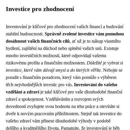
Investice pro zhodnocení
Investování je klíčové pro zhodnocení vašich financí a budování
stabilní budoucnosti.
Správně zvolené investice vám pomohou
dosáhnout vašich finančních cílů
, ať už je to nákup vlastního
bydlení, zajištění na důchod nebo splnění vašich snů. Existuje
mnoho investičních možností, které odpovídají vašemu
rizikovému profilu a finančním možnostem.
Důležité je vybrat si
investice, které vám dávají smysl a do kterých věříte.
Nebojte se
poradit s finančním poradcem, který vám pomůže s výběrem
těch nejvhodnějších investic pro vás.
Investování do vašeho
vzdělání a zdraví
je také klíčové pro vaše dlouhodobé finanční
zdraví a spokojenost. Vzděláváním a rozvojem svých
dovedností zvyšujete svou hodnotu na trhu práce a otevíráte si
dveře k novým pracovním příležitostem. Stejně tak investice do
vašeho zdraví vám přinese dlouhodobé výhody v podobě
delšího a kvalitnějšího života. Pamatujte, že investování je běh