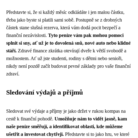
Představte si, že si každý měsíc odkládáte i jen malou částku,
třeba jako byste si platili sami sobě. Postupně se z drobných
částek stane slušná rezerva, která vám dodá pocit bezpečí a
finanční nezávislosti.
Tyto peníze vám pak mohou pomoci
splnit si sny, ať už je to dovolená snů, nové auto nebo klidné
stáří.
Zdravé finance zkrátka otevírají dveře k větší svobodě a
možnostem. Ať už jste studenti, rodiny s dětmi nebo senioři,
nikdy není pozdě začít budovat pevné základy pro vaše finanční
zdraví.
Sledování výdajů a příjmů
Sledovat své výdaje a příjmy je jako držet v rukou kompas na
cestě k finanční pohodě.
Umožňuje nám to vidět jasně, kam
naše peníze směřují, a identifikovat oblasti, kde můžeme
ušetřit a investovat chytřeji.
Představte si to jako hru, ve které