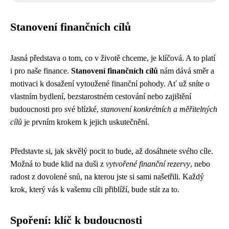
Stanovení finančních cílů
Jasná představa o tom, co v životě chceme, je klíčová. A to platí
i pro naše finance.
Stanovení finančních cílů
nám dává směr a
motivaci k dosažení vytoužené finanční pohody. Ať už sníte o
vlastním bydlení, bezstarostném cestování nebo zajištění
budoucnosti pro své blízké,
stanovení konkrétních a měřitelných
cílů
je prvním krokem k jejich uskutečnění.
Představte si, jak skvělý pocit to bude, až dosáhnete svého cíle.
Možná to bude klid na duši z
vytvořené finanční rezervy
, nebo
radost z dovolené snů, na kterou jste si sami našetřili. Každý
krok, který vás k vašemu cíli přiblíží, bude stát za to.
Spoření: klíč k budoucnosti