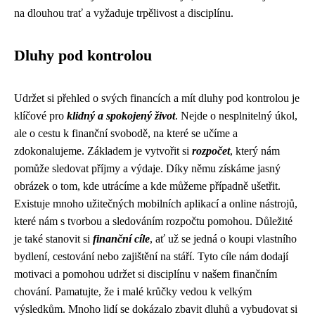
na dlouhou trať a vyžaduje trpělivost a disciplínu.
Dluhy pod kontrolou
Udržet si přehled o svých financích a mít dluhy pod kontrolou je
klíčové pro
klidný a spokojený život
. Nejde o nesplnitelný úkol,
ale o cestu k finanční svobodě, na které se učíme a
zdokonalujeme. Základem je vytvořit si
rozpočet
, který nám
pomůže sledovat příjmy a výdaje. Díky němu získáme jasný
obrázek o tom, kde utrácíme a kde můžeme případně ušetřit.
Existuje mnoho užitečných mobilních aplikací a online nástrojů,
které nám s tvorbou a sledováním rozpočtu pomohou. Důležité
je také stanovit si
finanční cíle
, ať už se jedná o koupi vlastního
bydlení, cestování nebo zajištění na stáří. Tyto cíle nám dodají
motivaci a pomohou udržet si disciplínu v našem finančním
chování. Pamatujte, že i malé krůčky vedou k velkým
výsledkům. Mnoho lidí se dokázalo zbavit dluhů a vybudovat si