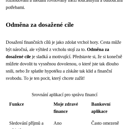
rozhodování a hledání rovnováhy mezi současnými a budoucími
potřebami.
Odměna za dosažené cíle
Dosažení finančních cílů je jako zdolat vrchol hory. Cesta může
být náročná, ale výhled z vrcholu stojí za to.
Odměna za
dosažené cíle
je sladká a motivující. Představte si, že si konečně
můžete dovolit tu vysněnou dovolenou, o které jste tak dlouho
snili, nebo že splatíte hypotéku a získáte tak klid a finanční
svobodu. To je ten pocit, který chcete zažít!
Srovnání aplikací pro správu financí
Funkce
Moje zdravé
Bankovní
finance
aplikace
Sledování příjmů a
Ano
Často omezeně