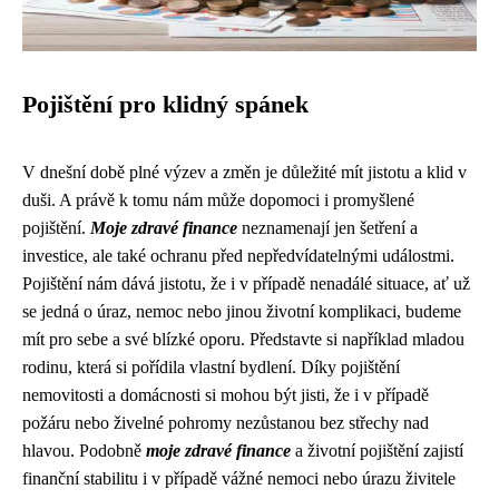
Pojištění pro klidný spánek
V dnešní době plné výzev a změn je důležité mít jistotu a klid v
duši. A právě k tomu nám může dopomoci i promyšlené
pojištění.
Moje zdravé finance
neznamenají jen šetření a
investice, ale také ochranu před nepředvídatelnými událostmi.
Pojištění nám dává jistotu, že i v případě nenadálé situace, ať už
se jedná o úraz, nemoc nebo jinou životní komplikaci, budeme
mít pro sebe a své blízké oporu. Představte si například mladou
rodinu, která si pořídila vlastní bydlení. Díky pojištění
nemovitosti a domácnosti si mohou být jisti, že i v případě
požáru nebo živelné pohromy nezůstanou bez střechy nad
hlavou. Podobně
moje zdravé finance
a životní pojištění zajistí
finanční stabilitu i v případě vážné nemoci nebo úrazu živitele