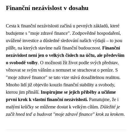
Finanční nezávislost v dosahu
Cesta k finanční nezávislosti začíná u pevných základů, které
budujeme s "moje zdravé finance". Zodpovědné hospodaření,
uvážené investice a důsledné sledování našich výdajů – to jsou
pilíře, na kterých stavíme naši finanční budoucnost.
Finanční
nezávislost není jen o velkých číslech na účtu, ale především
o svobodě volby
. O možnosti žít život podle svých představ,
věnovat se svým vášním a nemuset se strachovat o peníze. S
"moje zdravé finance" se tato vize stává dosažitelnou realitou.
Mnoho lidí již objevilo kouzlo finanční stability a svobody,
kterou jim přináší.
Inspirujme se jejich příběhy a učiňme
první krok k vlastní finanční nezávislosti.
Pamatujme, že i
malými krůčky se můžeme dostat k velkým cílům.
Důležité je
začít hned teď a budovat "moje zdravé finance" krok za krokem.