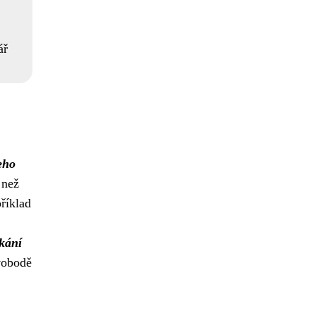
ář
eho
 než
říklad
ikání
svobodě