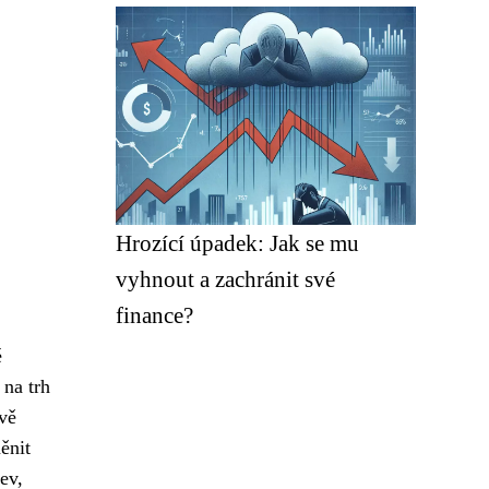
Hrozící úpadek: Jak se mu
vyhnout a zachránit své
finance?
é
 na trh
vě
ěnit
ev,