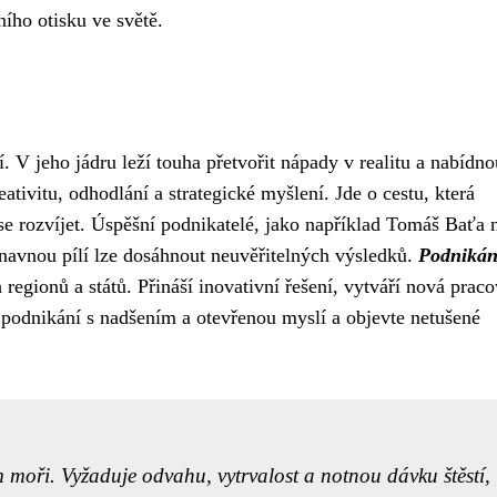
ního otisku ve světě.
tí. V jeho jádru leží touha přetvořit nápady v realitu a nabídno
ativitu, odhodlání a strategické myšlení. Jde o cestu, která
 se rozvíjet. Úspěšní podnikatelé, jako například Tomáš Baťa 
navnou pílí lze dosáhnout neuvěřitelných výsledků.
Podnikán
 regionů a států. Přináší inovativní řešení, vytváří nová praco
podnikání s nadšením a otevřenou myslí a objevte netušené
moři. Vyžaduje odvahu, vytrvalost a notnou dávku štěstí,