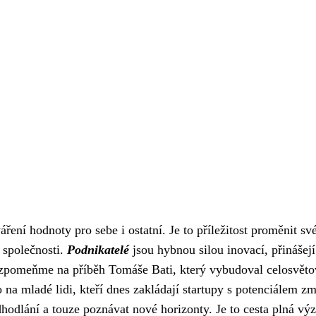
áření hodnoty pro sebe i ostatní. Je to příležitost proměnit sv
ě společnosti.
Podnikatelé
jsou hybnou silou inovací, přinášejí
. Vzpomeňme na příběh Tomáše Bati, který vybudoval celosvěto
na mladé lidi, kteří dnes zakládají startupy s potenciálem zm
odhodlání a touze poznávat nové horizonty. Je to cesta plná výz