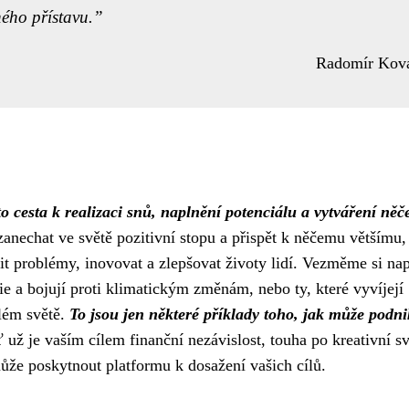
ného přístavu.
Radomír Kov
to cesta k realizaci snů, naplnění potenciálu a vytváření něč
 zanechat ve světě pozitivní stopu a přispět k něčemu většímu,
t problémy, inovovat a zlepšovat životy lidí. Vezměme si nap
ie a bojují proti klimatickým změnám, nebo ty, které vyvíjejí
elém světě.
To jsou jen některé příklady toho, jak může podn
 už je vaším cílem finanční nezávislost, touha po kreativní 
že poskytnout platformu k dosažení vašich cílů.