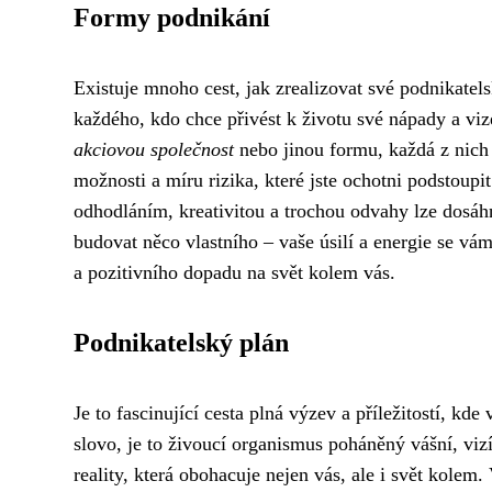
Formy podnikání
Existuje mnoho cest, jak zrealizovat své podnikatel
každého, kdo chce přivést k životu své nápady a viz
akciovou společnost
nebo jinou formu, každá z nich n
možnosti a míru rizika, které jste ochotni podstoupi
odhodláním, kreativitou a trochou odvahy lze dosáh
budovat něco vlastního – vaše úsilí a energie se v
a pozitivního dopadu na svět kolem vás.
Podnikatelský plán
Je to fascinující cesta plná výzev a příležitostí, kde
slovo, je to živoucí organismus poháněný vášní, viz
reality, která obohacuje nejen vás, ale i svět kole