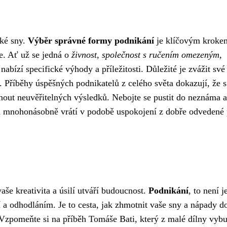
ské sny.
Výběr správné formy podnikání
je klíčovým kroke
e. Ať už se jedná o
živnost, společnost s ručením omezeným,
abízí specifické výhody a příležitosti. Důležité je zvážit své 
t. Příběhy úspěšných podnikatelů z celého světa dokazují, že s
nout neuvěřitelných výsledků. Nebojte se pustit do neznáma a
ám mnohonásobně vrátí v podobě uspokojení z dobře odvedené 
 vaše kreativita a úsilí utváří budoucnost.
Podnikání
, to není j
í a odhodláním. Je to cesta, jak zhmotnit vaše sny a nápady d
m. Vzpomeňte si na příběh Tomáše Bati, který z malé dílny vyb