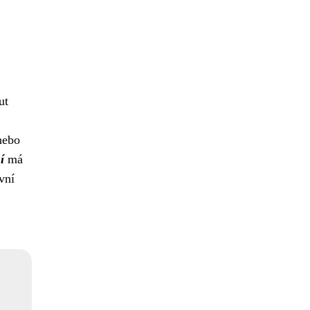
ut
nebo
í
má
vní