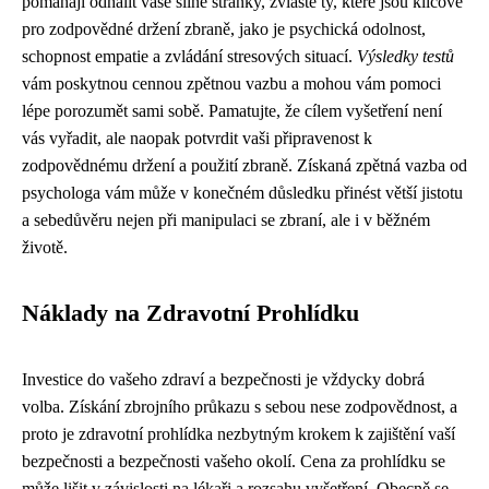
pomáhají odhalit vaše silné stránky, zvláště ty, které jsou klíčové
pro zodpovědné držení zbraně, jako je psychická odolnost,
schopnost empatie a zvládání stresových situací.
Výsledky testů
vám poskytnou cennou zpětnou vazbu a mohou vám pomoci
lépe porozumět sami sobě. Pamatujte, že cílem vyšetření není
vás vyřadit, ale naopak potvrdit vaši připravenost k
zodpovědnému držení a použití zbraně. Získaná zpětná vazba od
psychologa vám může v konečném důsledku přinést větší jistotu
a sebedůvěru nejen při manipulaci se zbraní, ale i v běžném
životě.
Náklady na Zdravotní Prohlídku
Investice do vašeho zdraví a bezpečnosti je vždycky dobrá
volba. Získání zbrojního průkazu s sebou nese zodpovědnost, a
proto je zdravotní prohlídka nezbytným krokem k zajištění vaší
bezpečnosti a bezpečnosti vašeho okolí. Cena za prohlídku se
může lišit v závislosti na lékaři a rozsahu vyšetření. Obecně se