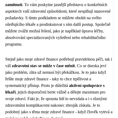
zamítnutí
. To vám poskytne jasnější představu o konkrétních
aspektech vaší zdravotní způsobilosti, které nesplňují stanovené
požadavky. S tímto podkladem se můžete obrátit na svého
ošetřujícího lékaře a prodiskutovat s ním další postup. Společně
můžete zvážit možná řešení, jako je například úprava léčby,
absolvování specializovaných vyšetření nebo rehabilitačního
programu.
Stejně jako
moje zdravé finance
potřebují pravidelnou péči, tak i
váš
zdravotní stav se může v čase měnit
. Co se dneska jeví
jako problém, zítra už nemusí být překážkou. Je to jako když
řešíte moje zdravé finance - taky to chce trpělivost a
systematický přístup. Proto je důležitá
aktivní spolupráce s
lékaři
, jejich doporučení berte vážně a dělejte maximum pro
svoje zdraví. Fakt je, že spousta lidí to nevzdala a i s různými
zdravotními komplikacemi nakonec zbroják získala. Je to
podobný jako s těma moje zdravé finance - když člověk vytrvá a