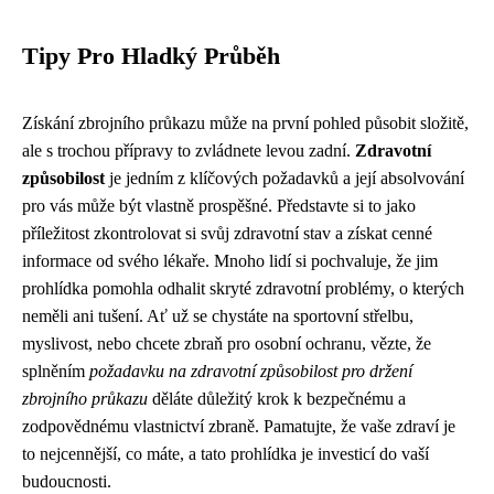
Tipy Pro Hladký Průběh
Získání zbrojního průkazu může na první pohled působit složitě,
ale s trochou přípravy to zvládnete levou zadní.
Zdravotní
způsobilost
je jedním z klíčových požadavků a její absolvování
pro vás může být vlastně prospěšné. Představte si to jako
příležitost zkontrolovat si svůj zdravotní stav a získat cenné
informace od svého lékaře. Mnoho lidí si pochvaluje, že jim
prohlídka pomohla odhalit skryté zdravotní problémy, o kterých
neměli ani tušení. Ať už se chystáte na sportovní střelbu,
myslivost, nebo chcete zbraň pro osobní ochranu, vězte, že
splněním
požadavku na zdravotní způsobilost pro držení
zbrojního průkazu
děláte důležitý krok k bezpečnému a
zodpovědnému vlastnictví zbraně. Pamatujte, že vaše zdraví je
to nejcennější, co máte, a tato prohlídka je investicí do vaší
budoucnosti.