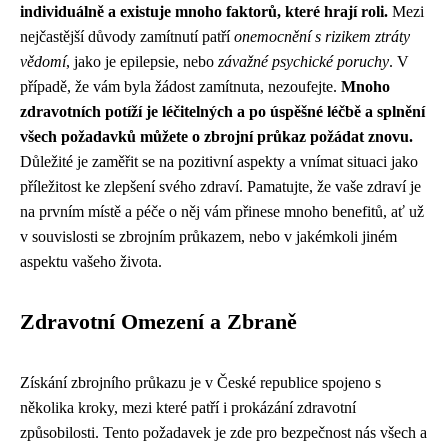
individuálně a existuje mnoho faktorů, které hrají roli.
Mezi
nejčastější důvody zamítnutí patří
onemocnění s rizikem ztráty
vědomí
, jako je epilepsie, nebo
závažné psychické poruchy
. V
případě, že vám byla žádost zamítnuta, nezoufejte.
Mnoho
zdravotních potíží je léčitelných a po úspěšné léčbě a splnění
všech požadavků můžete o zbrojní průkaz požádat znovu.
Důležité je zaměřit se na pozitivní aspekty a vnímat situaci jako
příležitost ke zlepšení svého zdraví. Pamatujte, že vaše zdraví je
na prvním místě a péče o něj vám přinese mnoho benefitů, ať už
v souvislosti se zbrojním průkazem, nebo v jakémkoli jiném
aspektu vašeho života.
Zdravotní Omezení a Zbraně
Získání zbrojního průkazu je v České republice spojeno s
několika kroky, mezi které patří i prokázání zdravotní
způsobilosti. Tento požadavek je zde pro bezpečnost nás všech a