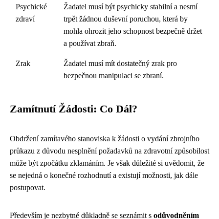
Psychické
Žadatel musí být psychicky stabilní a nesmí
zdraví
trpět žádnou duševní poruchou, která by
mohla ohrozit jeho schopnost bezpečně držet
a používat zbraň.
Zrak
Žadatel musí mít dostatečný zrak pro
bezpečnou manipulaci se zbraní.
Zamítnutí Žádosti: Co Dál?
Obdržení zamítavého stanoviska k žádosti o vydání zbrojního
průkazu z důvodu nesplnění požadavků na zdravotní způsobilost
může být zpočátku zklamáním. Je však důležité si uvědomit, že
se nejedná o konečné rozhodnutí a existují možnosti, jak dále
postupovat.
Především je nezbytné důkladně se seznámit s
odůvodněním