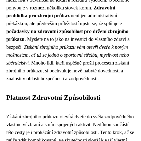
pohybuje v rozmezí několika stovek korun.
Zdravotní
prohlídka pro zbrojní průkaz
není jen administrativní
překážkou, ale především příležitostí ujistit se, že splňujete
požadavky na zdravotní způsobilost pro držení zbrojního
průkazu
. Myslete na to jako na investici do vlastního zdraví a
bezpečí.
Získání zbrojního průkazu vám otevří dveře k novým
možnostem, ať už se jedná o sportovní střelbu, myslivost nebo
sběratelství.
Mnoho lidí, kteří úspěšně prošli procesem získání
zbrojního průkazu, si pochvaluje nově nabyté dovednosti a
znalosti v oblasti bezpečnosti a zodpovědnosti.
Platnost Zdravotní Způsobilosti
Získání zbrojního průkazu otevírá dveře do světa zodpovědného
vlastnictví zbraní a s ním spojených aktivit. Nedílnou součástí
této cesty je i prokázání zdravotní způsobilosti. Tento krok, ač se
může zdát komplikovaný, ve skutečnosti slouží k vaší vlastní