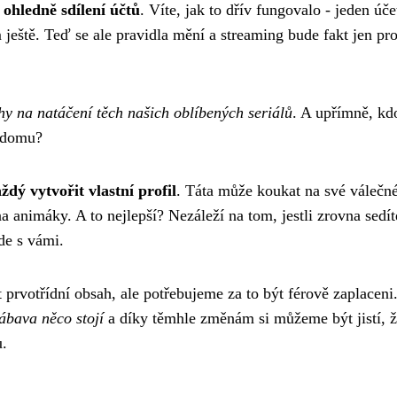
 ohledně sdílení účtů
. Víte, jak to dřív fungovalo - jeden úče
ještě. Teď se ale pravidla mění a streaming bude fakt jen pr
hy na natáčení těch našich oblíbených seriálů
. A upřímně, kd
o domu?
ždý vytvořit vlastní profil
. Táta může koukat na své válečn
nimáky. A to nejlepší? Nezáleží na tom, jestli zrovna sedít
de s vámi.
 prvotřídní obsah, ale potřebujeme za to být férově zaplaceni
zábava něco stojí
a díky těmhle změnám si můžeme být jistí, 
u.