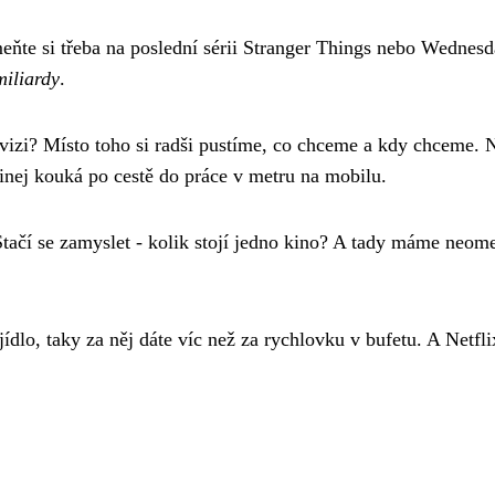
meňte si třeba na poslední sérii Stranger Things nebo Wednesd
miliardy
.
levizi? Místo toho si radši pustíme, co chceme a kdy chceme.
 jinej kouká po cestě do práce v metru na mobilu.
Stačí se zamyslet - kolik stojí jedno kino? A tady máme neom
.
 jídlo, taky za něj dáte víc než za rychlovku v bufetu. A Netfl