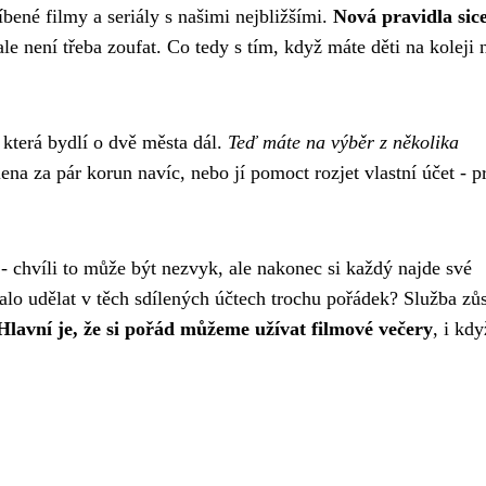
íbené filmy a seriály s našimi nejbližšími.
Nová pravidla sic
 ale není třeba zoufat. Co tedy s tím, když máte děti na koleji
u, která bydlí o dvě města dál.
Teď máte na výběr z několika
člena za pár korun navíc, nebo jí pomoct rozjet vlastní účet - p
 - chvíli to může být nezvyk, ale nakonec si každý najde své
alo udělat v těch sdílených účtech trochu pořádek? Služba zů
Hlavní je, že si pořád můžeme užívat filmové večery
, i kdy