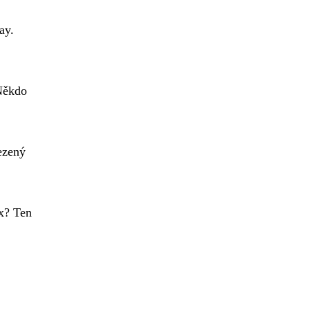
ay.
 Někdo
ezený
ix? Ten