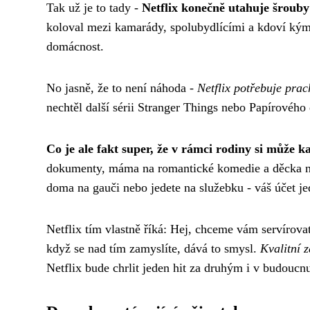
Tak už je to tady -
Netflix konečně utahuje šrouby
koloval mezi kamarády, spolubydlícími a kdoví kým 
domácnost.
No jasně, že to není náhoda -
Netflix potřebuje prac
nechtěl další sérii Stranger Things nebo Papírovéh
Co je ale fakt super, že v rámci rodiny si může ka
dokumenty, máma na romantické komedie a děcka na a
doma na gauči nebo jedete na služebku - váš účet je
Netflix tím vlastně říká: Hej, chceme vám servírovat
když se nad tím zamyslíte, dává to smysl.
Kvalitní 
Netflix bude chrlit jeden hit za druhým i v budoucn