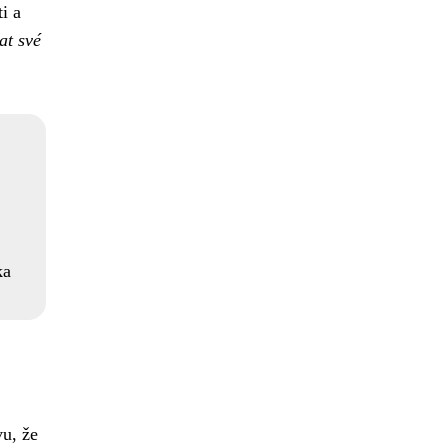
i a
at své
ka
vu, že