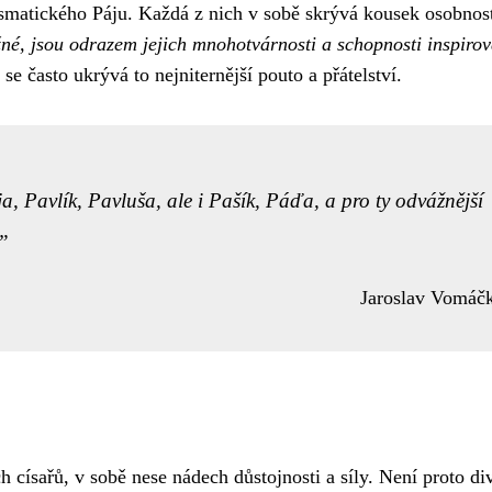
ismatického Páju. Každá z nich v sobě skrývá kousek osobnost
žné, jsou odrazem jejich mnohotvárnosti a schopnosti inspirov
e často ukrývá to nejniternější pouto a přátelství.
a, Pavlík, Pavluša, ale i Pašík, Páďa, a pro ty odvážnější
Jaroslav Vomáč
 císařů, v sobě nese nádech důstojnosti a síly. Není proto di