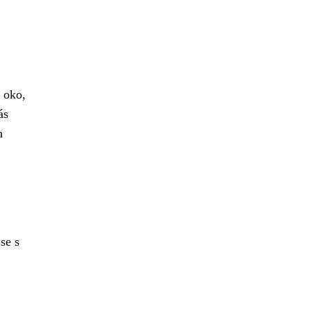
í oko,
ás
h
se s