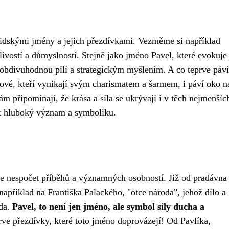
lidskými jmény a jejich přezdívkami. Vezměme si například
livostí a důmyslností. Stejně jako jméno Pavel, které evokuje
 s obdivuhodnou pílí a strategickým myšlením. A co teprve páv
ové, kteří vynikají svým charismatem a šarmem, i páví oko n
 připomínají, že krása a síla se ukrývají i v těch nejmenšíc
st hluboký význam a symboliku.
ese nespočet příběhů a významných osobností. Již od pradávna 
apříklad na Františka Palackého, "otce národa", jehož dílo a
oda.
Pavel, to není jen jméno, ale symbol síly ducha a
ve přezdívky, které toto jméno doprovázejí! Od Pavlíka,