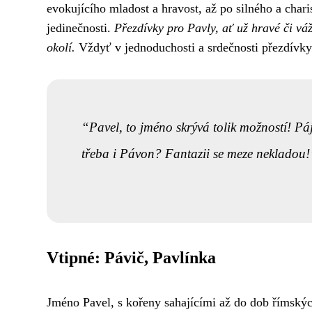
evokujícího mladost a hravost, až po silného a char
jedinečnosti.
Přezdívky pro Pavly, ať už hravé či vá
okolí.
Vždyť v jednoduchosti a srdečnosti přezdívky s
Pavel, to jméno skrývá tolik možností! Páj
třeba i Pávon? Fantazii se meze nekladou!
Vtipné: Pávič, Pavlínka
Jméno Pavel, s kořeny sahajícími až do dob římských