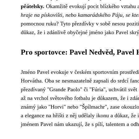
přátelsky.
Okamžitě evokují pocit blízkého vztahu 
hraje na pískovišti, nebo kamarádského Páju, se kte
pomocnou ruku? Tyto přezdívky v sobě nesou poziti
důkaz, že i zdánlivě obyčejné jméno jako Pavel sk
Pro sportovce: Pavel Nedvěd, Pavel
Jméno Pavel evokuje v českém sportovním prostřed
Horvátha. Oba se nesmazatelně zapsali do srdcí fan
přezdívaný "Grande Paolo" či "Fúria", uchvátil sv
až na vrchol světového fotbalu je důkazem, že i zdá
známý jako "Horvi" nebo "Špílmachr", zase okouzlov
a elegance na hřišti z něj udělaly ikonu a důkaz, že
jménem Pavel nám ukazují, že s pílí, talentem a odh