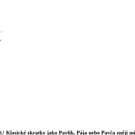
o…
Y
ek!
Klasické zkratky jako Pavlík, Pája nebo Pavča znějí mi