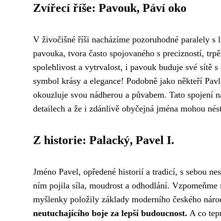
Zvířecí říše: Pavouk, Páví oko
V živočišné říši nacházíme pozoruhodné paralely s 
pavouka, tvora často spojovaného s precizností, trpě
spolehlivost a vytrvalost, i pavouk buduje své sítě
symbol krásy a elegance! Podobně jako někteří Pavl
okouzluje svou nádherou a půvabem. Tato spojení nám
detailech a že i zdánlivě obyčejná jména mohou né
Z historie: Palacký, Pavel I.
Jméno Pavel, opředené historií a tradicí, s sebou n
ním pojila síla, moudrost a odhodlání. Vzpomeňme n
myšlenky položily základy moderního českého nár
neutuchajícího boje za lepší budoucnost.
A co tepr