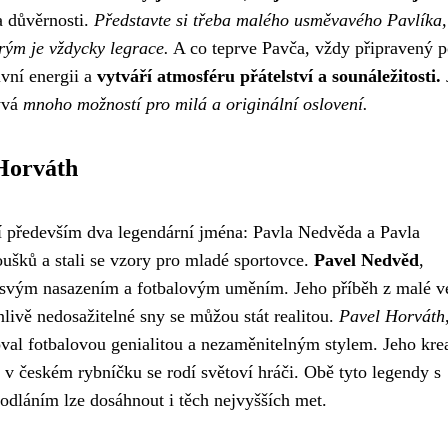
a důvěrnosti.
Představte si třeba malého usměvavého Pavlíka, 
rým je vždycky legrace.
A co teprve Pavča, vždy připravený p
vní energii a
vytváří atmosféru přátelství a sounáležitosti.
rývá
mnoho možností pro milá a originální oslovení.
 Horváth
í především dva legendární jména: Pavla Nedvěda a Pavla
oušků a stali se vzory pro mladé sportovce.
Pavel Nedvěd
,
ět svým nasazením a fotbalovým uměním. Jeho příběh z malé v
nlivě nedosažitelné sny se můžou stát realitou.
Pavel Horváth
al fotbalovou genialitou a nezaměnitelným stylem. Jeho krea
 i v českém rybníčku se rodí světoví hráči. Obě tyto legendy s
odláním lze dosáhnout i těch nejvyšších met.