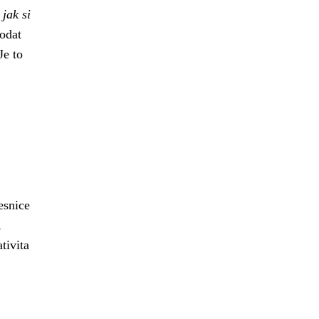
jak si
odat
Je to
esnice
,
tivita