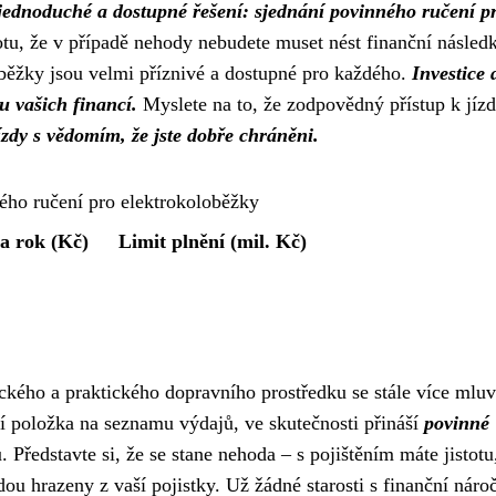
e jednoduché a dostupné řešení: sjednání povinného ručení p
otu, že v případě nehody nebudete muset nést finanční násled
běžky jsou velmi příznivé a dostupné pro každého.
Investice 
u vašich financí.
Myslete na to, že zodpovědný přístup k jíz
jízdy s vědomím, že jste dobře chráněni.
ého ručení pro elektrokoloběžky
a rok (Kč)
Limit plnění (mil. Kč)
ckého a praktického dopravního prostředku se stále více mluv
ší položka na seznamu výdajů, ve skutečnosti přináší
povinné
. Představte si, že se stane nehoda – s pojištěním máte jistotu
ou hrazeny z vaší pojistky. Už žádné starosti s finanční náro