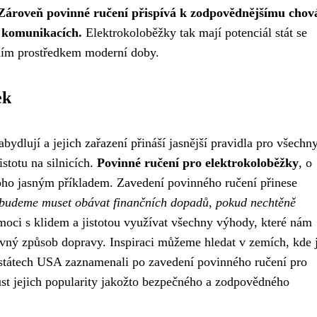
Zároveň povinné ručení přispívá k zodpovědnějšímu chov
h komunikacích.
Elektrokoloběžky tak mají potenciál stát se
ím prostředkem moderní doby.
ek
bydlují a jejich zařazení přináší jasnější pravidla pro všechn
stotu na silnicích.
Povinné ručení pro elektrokoloběžky
, o
 toho jasným příkladem. Zavedení povinného ručení přinese
budeme muset obávat finančních dopadů, pokud nechtěně
ci s klidem a jistotou využívat všechny výhody, které nám
avný způsob dopravy. Inspiraci můžeme hledat v zemích, kde j
 státech USA zaznamenali po zavedení povinného ručení pro
st jejich popularity jakožto bezpečného a zodpovědného