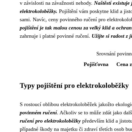
v závislosti na závažnosti nehody.
Naštěstí existuj
elektrokoloběžky.
Pojištění vám poskytne klid a jist
sami. Navíc, ceny povinného ručení pro elektrokolo
pojištění je tak malou cenou za velký klid a ochran
zahrnuje i platné povinné ručení.
Užijte si radost z 
Srovnání povinn
Pojišťovna
Cena z
Typy pojištění pro elektrokoloběžky
S rostoucí oblibou elektrokoloběžek jakožto ekologi
povinném ručení
. Ačkoliv se to může zdát jako dal
ručení pro elektrokoloběžky
především klid a jistotu
případné škody na majetku či zdraví třetích osob bud