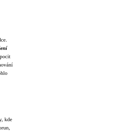
dce.
ení
pocit
hování
ohlo
y, kde
orun,