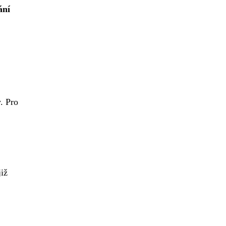
ání
y. Pro
iž