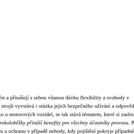
t a přinášejí s sebou vítanou dávku flexibility a svobody v
 strojů vyvstává i otázka jejich bezpečného užívání a odpověd
o u motorových vozidel, se tak stává tématem, které si zaslo
rokoloběžky přináší benefity pro všechny účastníky provozu.
P
tu a ochranu v případě nehody, kdy pojištění pokryje případné