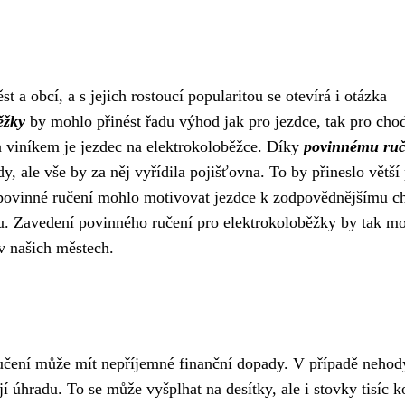
 a obcí, a s jejich rostoucí popularitou se otevírá i otázka
ěžky
by mohlo přinést řadu výhod jak pro jezdce, tak pro cho
 a viníkem je jezdec na elektrokoloběžce. Díky
povinnému ruč
 ale vše by za něj vyřídila pojišťovna. To by přineslo větší 
y povinné ručení mohlo motivovat jezdce k zodpovědnějšímu c
ozu. Zavedení povinného ručení pro elektrokoloběžky by tak m
v našich městech.
ručení může mít nepříjemné finanční dopady. V případě nehod
 úhradu. To se může vyšplhat na desítky, ale i stovky tisíc k