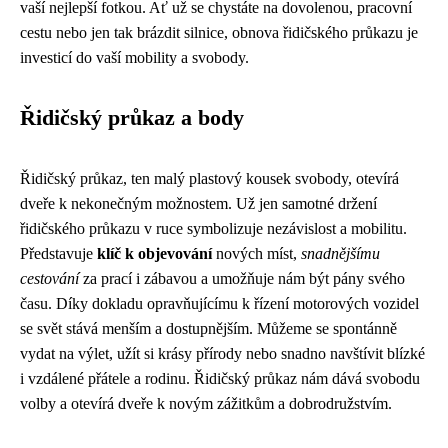
vaší nejlepší fotkou. Ať už se chystáte na dovolenou, pracovní
cestu nebo jen tak brázdit silnice, obnova řidičského průkazu je
investicí do vaší mobility a svobody.
Řidičský průkaz a body
Řidičský průkaz, ten malý plastový kousek svobody, otevírá
dveře k nekonečným možnostem. Už jen samotné držení
řidičského průkazu v ruce symbolizuje nezávislost a mobilitu.
Představuje
klíč k objevování
nových míst,
snadnějšímu
cestování
za prací i zábavou a umožňuje nám být pány svého
času. Díky dokladu opravňujícímu k řízení motorových vozidel
se svět stává menším a dostupnějším. Můžeme se spontánně
vydat na výlet, užít si krásy přírody nebo snadno navštívit blízké
i vzdálené přátele a rodinu. Řidičský průkaz nám dává svobodu
volby a otevírá dveře k novým zážitkům a dobrodružstvím.