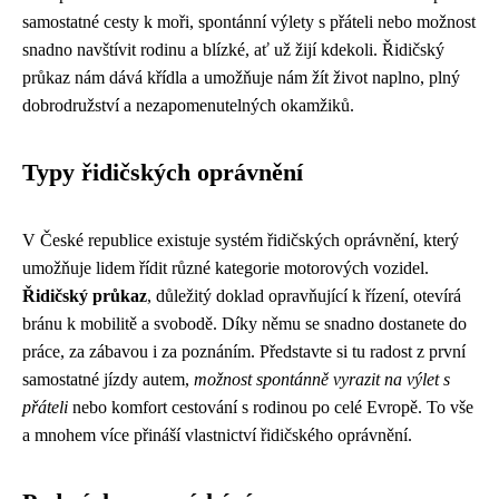
samostatné cesty k moři, spontánní výlety s přáteli nebo možnost
snadno navštívit rodinu a blízké, ať už žijí kdekoli. Řidičský
průkaz nám dává křídla a umožňuje nám žít život naplno, plný
dobrodružství a nezapomenutelných okamžiků.
Typy řidičských oprávnění
V České republice existuje systém řidičských oprávnění, který
umožňuje lidem řídit různé kategorie motorových vozidel.
Řidičský průkaz
, důležitý doklad opravňující k řízení, otevírá
bránu k mobilitě a svobodě. Díky němu se snadno dostanete do
práce, za zábavou i za poznáním. Představte si tu radost z první
samostatné jízdy autem,
možnost spontánně vyrazit na výlet s
přáteli
nebo komfort cestování s rodinou po celé Evropě. To vše
a mnohem více přináší vlastnictví řidičského oprávnění.