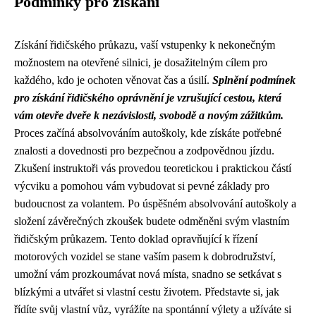
Podmínky pro získání
Získání řidičského průkazu, vaší vstupenky k nekonečným
možnostem na otevřené silnici, je dosažitelným cílem pro
každého, kdo je ochoten věnovat čas a úsilí.
Splnění podmínek
pro získání řidičského oprávnění je vzrušující cestou, která
vám otevře dveře k nezávislosti, svobodě a novým zážitkům.
Proces začíná absolvováním autoškoly, kde získáte potřebné
znalosti a dovednosti pro bezpečnou a zodpovědnou jízdu.
Zkušení instruktoři vás provedou teoretickou i praktickou částí
výcviku a pomohou vám vybudovat si pevné základy pro
budoucnost za volantem. Po úspěšném absolvování autoškoly a
složení závěrečných zkoušek budete odměněni svým vlastním
řidičským průkazem. Tento doklad opravňující k řízení
motorových vozidel se stane vaším pasem k dobrodružství,
umožní vám prozkoumávat nová místa, snadno se setkávat s
blízkými a utvářet si vlastní cestu životem. Představte si, jak
řídíte svůj vlastní vůz, vyrážíte na spontánní výlety a užíváte si