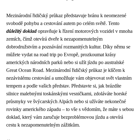
Mezinárodní řidičský průkaz představuje bránu k neomezené
svobodě pohybu a cestování autem po celém světě. Tento
důležitý doklad
opravňuje k řízení motorových vozidel v mnoha
zemích, čímž otevírá dveře k nezapomenutelným
dobrodružstvím a poznávání rozmanitých kultur. Díky němu se
můžete vydat na road trip po Evropě, prozkoumat krásy
amerických národních parků nebo si užít jízdu po australské
Great Ocean Road. Mezinárodní řidičský průkaz je klíčem k
nezávislému cestování a umožňuje vám objevovat svět vlastním
tempem a podle vašich představ. Představte si, jak brázdíte
silnice malebnými toskánskými vesničkami, zdoláváte horské
průsmyky ve švýcarských Alpách nebo si užíváte nekonečné
rovinky amerického západu – to vše s vědomím, že máte s sebou
doklad, který vám zaručuje bezproblémovou jízdu a otevírá
cestu k nezapomenutelným zážitkům.