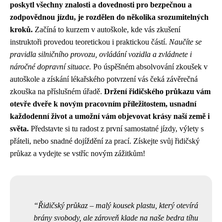
poskytl všechny znalosti a dovednosti pro bezpečnou a
zodpovědnou jízdu, je rozdělen do několika srozumitelných
kroků.
Začíná to kurzem v autoškole, kde vás zkušení
instruktoři provedou teoretickou i praktickou částí.
Naučíte se
pravidla silničního provozu, ovládání vozidla a zvládnete i
náročné dopravní situace.
Po úspěšném absolvování zkoušek v
autoškole a získání lékařského potvrzení vás čeká závěrečná
zkouška na příslušném úřadě.
Držení řidičského průkazu vám
otevře dveře k novým pracovním příležitostem, usnadní
každodenní život a umožní vám objevovat krásy naší země i
světa.
Představte si tu radost z první samostatné jízdy, výlety s
přáteli, nebo snadné dojíždění za prací. Získejte svůj řidičský
průkaz a vydejte se vstříc novým zážitkům!
Řidičský průkaz – malý kousek plastu, který otevírá
brány svobody, ale zároveň klade na naše bedra tíhu