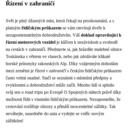
Řízení v zahraničí
Svět je plný úžasných míst, která čekají na prozkoumání, a s
platným
řidičským průkazem
se vám otevírají dveře k
nezapomenutelným dobrodružstvím. Váš
doklad opravňující k
řízení motorových vozidel
je klíčem k nezávislosti a svobodě
na cestách v zahraničí. Představte si, jak brázdíte malebné silnice
Toskánska s větrem ve vlasech, nebo jak zdoláváte klikaté
horské průsmyky rakouských Alp. Díky vzájemným dohodám
mezi zeměmi je
řízení v zahraničí
s českým řidičským průkazem
často velmi snadné. Stačí se seznámit s místními předpisy a
zvyklostmi a dobrodružství může začít. Mnoho lidí si splnilo
svůj sen o
road tripu
po Evropě či Spojených státech právě díky
možnosti řídit s vlastním řidičským průkazem. Nezapomeňte, že
cestování rozšiřuje obzory a přináší neocenitelné zážitky. Tak
neváhejte, nasedněte do auta a vydejte se vstříc novým
zážitkům!