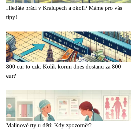
Hledáte práci v Kralupech a okolí? Máme pro vás
tipy!
800 eur to czk: Kolik korun dnes dostanu za 800
eur?
Malinové rty u dětí: Kdy zpozornět?