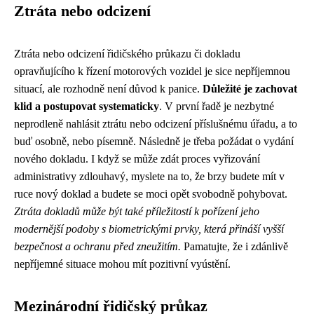
Ztráta nebo odcizení
Ztráta nebo odcizení řidičského průkazu či dokladu
opravňujícího k řízení motorových vozidel je sice nepříjemnou
situací, ale rozhodně není důvod k panice.
Důležité je zachovat
klid a postupovat systematicky
. V první řadě je nezbytné
neprodleně nahlásit ztrátu nebo odcizení příslušnému úřadu, a to
buď osobně, nebo písemně. Následně je třeba požádat o vydání
nového dokladu. I když se může zdát proces vyřizování
administrativy zdlouhavý, myslete na to, že brzy budete mít v
ruce nový doklad a budete se moci opět svobodně pohybovat.
Ztráta dokladů může být také příležitostí k pořízení jeho
modernější podoby s biometrickými prvky, která přináší vyšší
bezpečnost a ochranu před zneužitím.
Pamatujte, že i zdánlivě
nepříjemné situace mohou mít pozitivní vyústění.
Mezinárodní řidičský průkaz