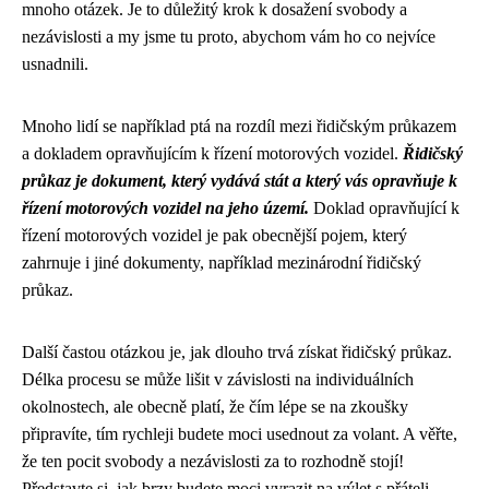
mnoho otázek. Je to důležitý krok k dosažení svobody a
nezávislosti a my jsme tu proto, abychom vám ho co nejvíce
usnadnili.
Mnoho lidí se například ptá na rozdíl mezi řidičským průkazem
a dokladem opravňujícím k řízení motorových vozidel.
Řidičský
průkaz je dokument, který vydává stát a který vás opravňuje k
řízení motorových vozidel na jeho území.
Doklad opravňující k
řízení motorových vozidel je pak obecnější pojem, který
zahrnuje i jiné dokumenty, například mezinárodní řidičský
průkaz.
Další častou otázkou je, jak dlouho trvá získat řidičský průkaz.
Délka procesu se může lišit v závislosti na individuálních
okolnostech, ale obecně platí, že čím lépe se na zkoušky
připravíte, tím rychleji budete moci usednout za volant. A věřte,
že ten pocit svobody a nezávislosti za to rozhodně stojí!
Představte si, jak brzy budete moci vyrazit na výlet s přáteli,