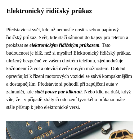
Elektronický řidičský průkaz
Představte si svět, kde už nemusíte nosit s sebou papírový
řidičský průkaz. Svět, kde stačí sáhnout do kapsy pro telefon a
prokázat se
elektronickým řidičským průkazem
. Tato
budoucnost je blíž, než si myslíte! Elektronický řidičský průkaz,
uložený bezpečně ve vašem chytrém telefonu, zjednodušuje
každodenní život a otevírá dveře novým možnostem. Doklad
opravňující k řízení motorových vozidel se stává kompaktnějším
a dostupnějším. Představte si pohodlí při zapůjčení auta v
zahraničí, kde
stačí pouze pár kliknutí
. Nebo klid na duši, když
víte, že i v případě ztráty či odcizení fyzického průkazu máte
stále přístup k jeho elektronické verzi.