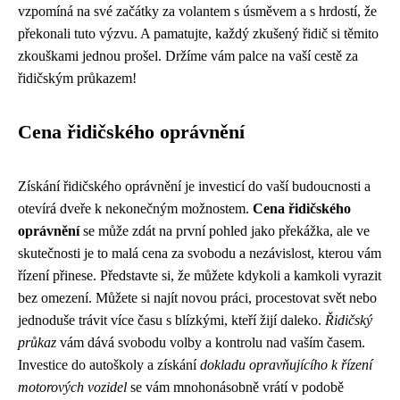
vzpomíná na své začátky za volantem s úsměvem a s hrdostí, že
překonali tuto výzvu. A pamatujte, každý zkušený řidič si těmito
zkouškami jednou prošel. Držíme vám palce na vaší cestě za
řidičským průkazem!
Cena řidičského oprávnění
Získání řidičského oprávnění je investicí do vaší budoucnosti a
otevírá dveře k nekonečným možnostem.
Cena řidičského
oprávnění
se může zdát na první pohled jako překážka, ale ve
skutečnosti je to malá cena za svobodu a nezávislost, kterou vám
řízení přinese. Představte si, že můžete kdykoli a kamkoli vyrazit
bez omezení. Můžete si najít novou práci, procestovat svět nebo
jednoduše trávit více času s blízkými, kteří žijí daleko.
Řidičský
průkaz
vám dává svobodu volby a kontrolu nad vaším časem.
Investice do autoškoly a získání
dokladu opravňujícího k řízení
motorových vozidel
se vám mnohonásobně vrátí v podobě