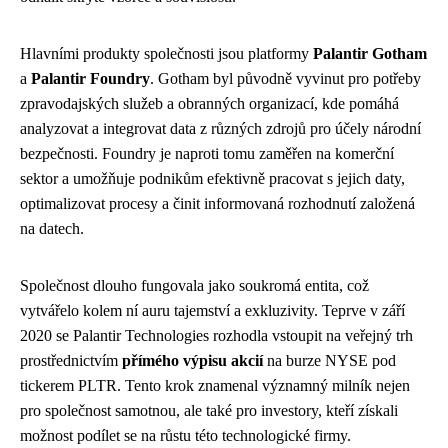
Hlavními produkty společnosti jsou platformy
Palantir Gotham
a
Palantir Foundry
. Gotham byl původně vyvinut pro potřeby
zpravodajských služeb a obranných organizací, kde pomáhá
analyzovat a integrovat data z různých zdrojů pro účely národní
bezpečnosti. Foundry je naproti tomu zaměřen na komerční
sektor a umožňuje podnikům efektivně pracovat s jejich daty,
optimalizovat procesy a činit informovaná rozhodnutí založená
na datech.
Společnost dlouho fungovala jako soukromá entita, což
vytvářelo kolem ní auru tajemství a exkluzivity. Teprve v září
2020 se Palantir Technologies rozhodla vstoupit na veřejný trh
prostřednictvím
přímého výpisu akcií
na burze NYSE pod
tickerem PLTR. Tento krok znamenal významný milník nejen
pro společnost samotnou, ale také pro investory, kteří získali
možnost podílet se na růstu této technologické firmy.