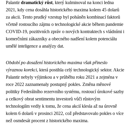
Palantir
dramatický růst
, který kulminoval na konci ledna
2021, kdy cena dosáhla historického maxima kolem 45 dolarů
za akcii. Tento prudký vzestup byl poháněn kombinací faktorů
včetně rostoucího zájmu o technologické akcie během pandemie
COVID-19, pozitivních zpráv o nových kontraktech s vládními i
komerčními zákazníky a obecného nadšení kolem potenciálu
umělé inteligence a analýzy dat.
Období po dosažení historického maxima však přineslo
výraznou korekci
, která postihla celý technologický sektor. Akcie
Palantir nebyly výjimkou a v průběhu roku 2021 a zejména v
roce 2022 zaznamenaly postupný pokles. Změna měnové
politiky Federálního rezervního systému, rostoucí úrokové sazby
a celkový obrat sentimentu investorů vůči růstovým
technologiím vedly k tomu, že cena akcií klesla až na úrovně
kolem 6 dolarů v prosinci 2022, což představovalo pokles o více
než osmdesát procent z historického maxima.