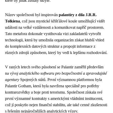
které by jinak zůstaly skryté.
Název společnosti byl inspirován
palantíry z díla J.R.R.
Tolkiena
, což jsou mystické křišťálové koule umožňující vidět
události na velké vzdálenosti a komunikovat napříč prostorem.
Tato metafora dokonale vystihovala vizi zakladatelů vytvořit
technologii, která by umožnila organizacím získat hlubší vhled
do komplexních datových struktur a propojit informace z
různých zdrojů způsobem, který by vedl k lepšímu rozhodování.
V raných letech svého působení se Palantir zaměřil především
na
vývoj analytického softwaru pro bezpečnostní a zpravodajské
agentury
Spojených států. První významnou platformou byla
Palantir Gotham, která byla navržena speciálně pro potřeby
kontrarozvědky a boje proti terorismu. Společnost získala své
první významné kontrakty s americkými vládními institucemi,
což jí poskytlo nejen finanční stabilitu, ale také cenné zkušenosti
s řešením nejnáročnějších analytických výzev.