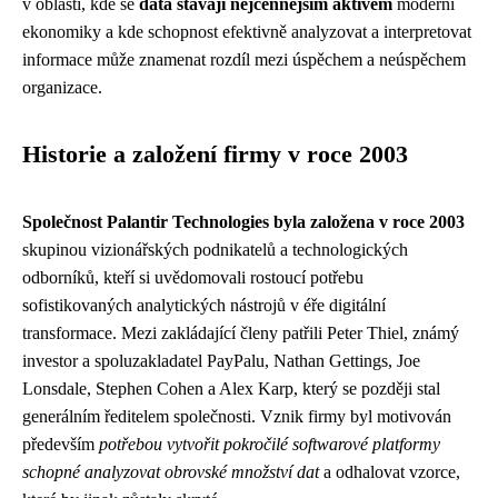
v oblasti, kde se
data stávají nejcennějším aktivem
moderní
ekonomiky a kde schopnost efektivně analyzovat a interpretovat
informace může znamenat rozdíl mezi úspěchem a neúspěchem
organizace.
Historie a založení firmy v roce 2003
Společnost Palantir Technologies byla založena v roce 2003
skupinou vizionářských podnikatelů a technologických
odborníků, kteří si uvědomovali rostoucí potřebu
sofistikovaných analytických nástrojů v éře digitální
transformace. Mezi zakládající členy patřili Peter Thiel, známý
investor a spoluzakladatel PayPalu, Nathan Gettings, Joe
Lonsdale, Stephen Cohen a Alex Karp, který se později stal
generálním ředitelem společnosti. Vznik firmy byl motivován
především
potřebou vytvořit pokročilé softwarové platformy
schopné analyzovat obrovské množství dat
a odhalovat vzorce,