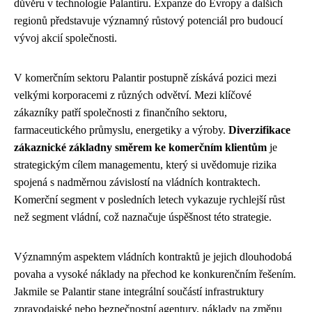
důvěru v technologie Palantiru. Expanze do Evropy a dalších
regionů představuje významný růstový potenciál pro budoucí
vývoj akcií společnosti.
V komerčním sektoru Palantir postupně získává pozici mezi
velkými korporacemi z různých odvětví. Mezi klíčové
zákazníky patří společnosti z finančního sektoru,
farmaceutického průmyslu, energetiky a výroby.
Diverzifikace
zákaznické základny směrem ke komerčním klientům
je
strategickým cílem managementu, který si uvědomuje rizika
spojená s nadměrnou závislostí na vládních kontraktech.
Komerční segment v posledních letech vykazuje rychlejší růst
než segment vládní, což naznačuje úspěšnost této strategie.
Významným aspektem vládních kontraktů je jejich dlouhodobá
povaha a vysoké náklady na přechod ke konkurenčním řešením.
Jakmile se Palantir stane integrální součástí infrastruktury
zpravodajské nebo bezpečnostní agentury, náklady na změnu