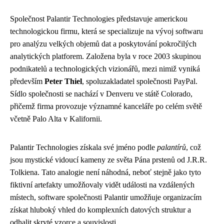
Společnost Palantir Technologies představuje americkou
technologickou firmu, která se specializuje na vývoj softwaru
pro analýzu velkých objemů dat a poskytování pokročilých
analytických platforem. Založena byla v roce 2003 skupinou
podnikatelů a technologických vizionářů, mezi nimiž vyniká
především
Peter Thiel
, spoluzakladatel společnosti PayPal.
Sídlo společnosti se nachází v Denveru ve státě Colorado,
přičemž firma provozuje významné kanceláře po celém světě
včetně Palo Alta v Kalifornii.
Palantir Technologies získala své jméno podle
palantírů
, což
jsou mystické vidoucí kameny ze světa Pána prstenů od J.R.R.
Tolkiena. Tato analogie není náhodná, neboť stejně jako tyto
fiktivní artefakty umožňovaly vidět události na vzdálených
místech, software společnosti Palantir umožňuje organizacím
získat hluboký vhled do komplexních datových struktur a
odhalit skryté vzorce a souvislosti.