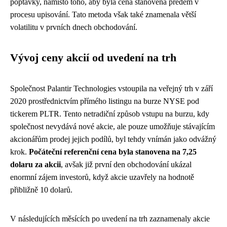
poptávky, namísto toho, aby byla cena stanovena předem v
procesu upisování. Tato metoda však také znamenala větší
volatilitu v prvních dnech obchodování.
Vývoj ceny akcií od uvedení na trh
Společnost Palantir Technologies vstoupila na veřejný trh v září
2020 prostřednictvím přímého listingu na burze NYSE pod
tickerem PLTR. Tento netradiční způsob vstupu na burzu, kdy
společnost nevydává nové akcie, ale pouze umožňuje stávajícím
akcionářům prodej jejich podílů, byl tehdy vnímán jako odvážný
krok.
Počáteční referenční cena byla stanovena na 7,25
dolaru za akcii
, avšak již první den obchodování ukázal
enormní zájem investorů, když akcie uzavřely na hodnotě
přibližně 10 dolarů.
V následujících měsících po uvedení na trh zaznamenaly akcie