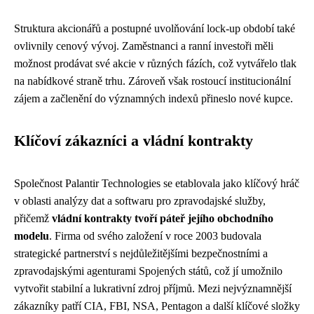
Struktura akcionářů a postupné uvolňování lock-up období také
ovlivnily cenový vývoj. Zaměstnanci a ranní investoři měli
možnost prodávat své akcie v různých fázích, což vytvářelo tlak
na nabídkové straně trhu. Zároveň však rostoucí institucionální
zájem a začlenění do významných indexů přineslo nové kupce.
Klíčoví zákazníci a vládní kontrakty
Společnost Palantir Technologies se etablovala jako klíčový hráč
v oblasti analýzy dat a softwaru pro zpravodajské služby,
přičemž
vládní kontrakty tvoří páteř jejího obchodního
modelu
. Firma od svého založení v roce 2003 budovala
strategické partnerství s nejdůležitějšími bezpečnostními a
zpravodajskými agenturami Spojených států, což jí umožnilo
vytvořit stabilní a lukrativní zdroj příjmů. Mezi nejvýznamnější
zákazníky patří CIA, FBI, NSA, Pentagon a další klíčové složky