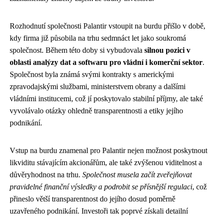
Rozhodnutí společnosti Palantir vstoupit na burdu přišlo v době,
kdy firma již působila na trhu sedmnáct let jako soukromá
společnost. Během této doby si vybudovala
silnou pozici v
oblasti analýzy dat a softwaru pro vládní i komerční sektor
.
Společnost byla známá svými kontrakty s americkými
zpravodajskými službami, ministerstvem obrany a dalšími
vládními institucemi, což jí poskytovalo stabilní příjmy, ale také
vyvolávalo otázky ohledně transparentnosti a etiky jejího
podnikání.
Vstup na burdu znamenal pro Palantir nejen možnost poskytnout
likviditu stávajícím akcionářům, ale také zvýšenou viditelnost a
důvěryhodnost na trhu.
Společnost musela začít zveřejňovat
pravidelné finanční výsledky a podrobit se přísnější regulaci
, což
přineslo větší transparentnost do jejího dosud poměrně
uzavřeného podnikání. Investoři tak poprvé získali detailní