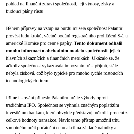
pohled na finanční zdraví společnosti, její výnosy, zisky a
budoucí plány růstu.
Během přípravy na vstup na burdu musela společnost Palantir
provést řadu kroků, včetně podání registračního prohlášení S-1 u
americké Komise pro cenné papíry.
Tento dokument odhalil
mnoho informací o obchodním modelu společnosti
, jejích
hlavních zákaznících a finančních metrikách. Ukázalo se, že
ačkoliv společnost vykazovala impozantní růst příjmů, stále
nebyla zisková, což bylo typické pro mnoho rychle rostoucích
technologických firem.
Přímé listování přineslo Palantiru určité výhody oproti
tradičnímu IPO. Společnost se vyhnula značným poplatkům
investičním bankám, které obvykle představují několik procent z
celkové hodnoty transakce. Navíc tento přístup umožnil trhu
samotného určit počáteční cenu akcií na základě nabídky a