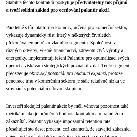
Stabilita těchto kontraktů poskytuje
předvídatelný tok příjmů
a tvoří solidní základ pro oceňování palantir akcií
.
Paralelně s tím platforma Foundry, určená pro komerční sektor,
vykazuje dynamický růst, který v některých čtvrtletích
překonává tempo růstu vládního segmentu. Společnosti z
různých odvětví, včetně finančnictví, zdravotnictví, výroby a
energetiky, implementují řešení Palantiru pro optimalizaci svých
operací a získávání strategických poznatků z dat. Tento segment
představuje
obrovský potenciál pro budoucí expanzi
, protože
penetrace trhu v komerčním sektoru je stále relativně nízká ve
srovnání s potenciální cílovou skupinou.
Investoři sledující palantir akcie by měli věnovat pozornost také
metrikám jako je průměrná hodnota kontraktu a míra udržení
zákazníků. Palantir vykazuje impozantní retention rate
přesahující sto deset procent, což znamená, že stávající zákazníci
nejen zůstávají, ale také navyšují své investice do platformy.