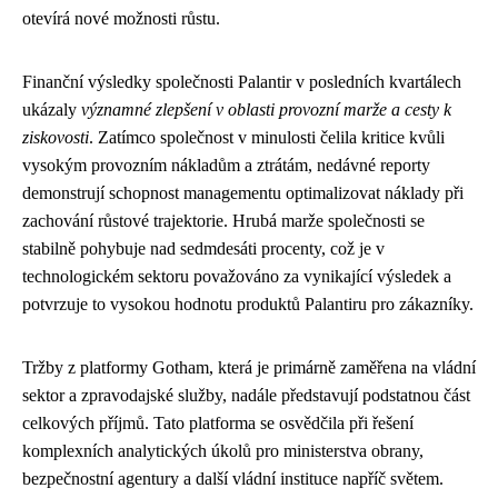
otevírá nové možnosti růstu.
Finanční výsledky společnosti Palantir v posledních kvartálech
ukázaly
významné zlepšení v oblasti provozní marže a cesty k
ziskovosti
. Zatímco společnost v minulosti čelila kritice kvůli
vysokým provozním nákladům a ztrátám, nedávné reporty
demonstrují schopnost managementu optimalizovat náklady při
zachování růstové trajektorie. Hrubá marže společnosti se
stabilně pohybuje nad sedmdesáti procenty, což je v
technologickém sektoru považováno za vynikající výsledek a
potvrzuje to vysokou hodnotu produktů Palantiru pro zákazníky.
Tržby z platformy Gotham, která je primárně zaměřena na vládní
sektor a zpravodajské služby, nadále představují podstatnou část
celkových příjmů. Tato platforma se osvědčila při řešení
komplexních analytických úkolů pro ministerstva obrany,
bezpečnostní agentury a další vládní instituce napříč světem.