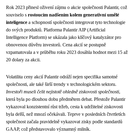
Rok 2023 přinesl oživení zájmu o akcie společnosti Palantir, což
souviselo s
rostoucím nadšením kolem generativní umělé
inteligence
a schopností společnosti integrovat tyto technologie
do svých produktů. Platforma Palantir AIP (Artificial
Intelligence Platform) se ukázala jako klíčový katalyzátor pro
obnovenou důvěru investorů. Cena akcií se postupně
vzpamatovala a v průběhu roku 2023 dosáhla hodnot mezi 15 až
20 dolary za akcii.
Volatilita ceny akcií Palantir odráží nejen specifika samotné
společnosti, ale také širší trendy v technologickém sektoru.
Investoři museli čelit nejistotě ohledně ziskovosti společnosti
,
která byla po dlouhou dobu předmětem debat. Přestože Palantir
vykazoval konzistentní růst tržeb, cesta k udržitelné ziskovosti
byla delší, než mnozí očekávali. Teprve v posledních čtvrtletích
společnost začala pravidelně vykazovat zisky podle standardů
GAAP, což představovalo významný milník.