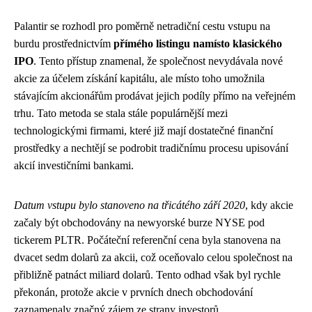
Palantir se rozhodl pro poměrně netradiční cestu vstupu na
burdu prostřednictvím
přímého listingu namísto klasického
IPO
. Tento přístup znamenal, že společnost nevydávala nové
akcie za účelem získání kapitálu, ale místo toho umožnila
stávajícím akcionářům prodávat jejich podíly přímo na veřejném
trhu. Tato metoda se stala stále populárnější mezi
technologickými firmami, které již mají dostatečné finanční
prostředky a nechtějí se podrobit tradičnímu procesu upisování
akcií investičními bankami.
Datum vstupu bylo stanoveno na třicátého září 2020
, kdy akcie
začaly být obchodovány na newyorské burze NYSE pod
tickerem PLTR. Počáteční referenční cena byla stanovena na
dvacet sedm dolarů za akcii, což oceňovalo celou společnost na
přibližně patnáct miliard dolarů. Tento odhad však byl rychle
překonán, protože akcie v prvních dnech obchodování
zaznamenaly značný zájem ze strany investorů.