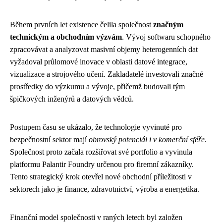
Během prvních let existence čelila společnost
značným
technickým a obchodním výzvám
. Vývoj softwaru schopného
zpracovávat a analyzovat masivní objemy heterogenních dat
vyžadoval průlomové inovace v oblasti datové integrace,
vizualizace a strojového učení. Zakladatelé investovali značné
prostředky do výzkumu a vývoje, přičemž budovali tým
špičkových inženýrů a datových vědců.
Postupem času se ukázalo, že technologie vyvinuté pro
bezpečnostní sektor mají
obrovský potenciál i v komerční sféře
.
Společnost proto začala rozšiřovat své portfolio a vyvinula
platformu Palantir Foundry určenou pro firemní zákazníky.
Tento strategický krok otevřel nové obchodní příležitosti v
sektorech jako je finance, zdravotnictví, výroba a energetika.
Finanční model společnosti v raných letech byl založen