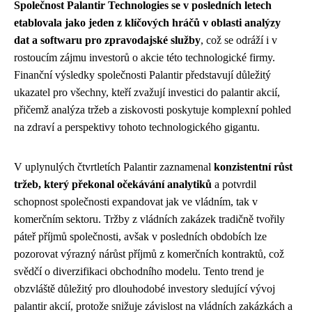
Společnost Palantir Technologies se v posledních letech
etablovala jako jeden z klíčových hráčů v oblasti analýzy
dat a softwaru pro zpravodajské služby
, což se odráží i v
rostoucím zájmu investorů o akcie této technologické firmy.
Finanční výsledky společnosti Palantir představují důležitý
ukazatel pro všechny, kteří zvažují investici do palantir akcií,
přičemž analýza tržeb a ziskovosti poskytuje komplexní pohled
na zdraví a perspektivy tohoto technologického gigantu.
V uplynulých čtvrtletích Palantir zaznamenal
konzistentní růst
tržeb, který překonal očekávání analytiků
a potvrdil
schopnost společnosti expandovat jak ve vládním, tak v
komerčním sektoru. Tržby z vládních zakázek tradičně tvořily
páteř příjmů společnosti, avšak v posledních obdobích lze
pozorovat výrazný nárůst příjmů z komerčních kontraktů, což
svědčí o diverzifikaci obchodního modelu. Tento trend je
obzvláště důležitý pro dlouhodobé investory sledující vývoj
palantir akcií, protože snižuje závislost na vládních zakázkách a