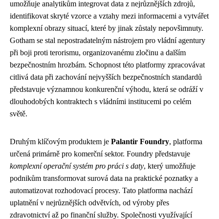
umožňuje analytikům integrovat data z nejrůznějších zdrojů,
identifikovat skryté vzorce a vztahy mezi informacemi a vytvářet
komplexní obrazy situací, které by jinak zůstaly nepovšimnuty.
Gotham se stal nepostradatelným nástrojem pro vládní agentury
při boji proti terorismu, organizovanému zločinu a dalším
bezpečnostním hrozbám. Schopnost této platformy zpracovávat
citlivá data při zachování nejvyšších bezpečnostních standardů
představuje významnou konkurenční výhodu, která se odráží v
dlouhodobých kontraktech s vládními institucemi po celém
světě.
Druhým klíčovým produktem je
Palantir Foundry
, platforma
určená primárně pro komerční sektor. Foundry představuje
komplexní operační systém pro práci s daty
, který umožňuje
podnikům transformovat surová data na praktické poznatky a
automatizovat rozhodovací procesy. Tato platforma nachází
uplatnění v nejrůznějších odvětvích, od výroby přes
zdravotnictví až po finanční služby. Společnosti využívající