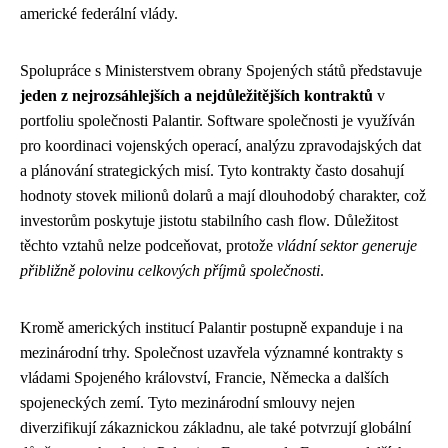
americké federální vlády.
Spolupráce s Ministerstvem obrany Spojených států představuje
jeden z nejrozsáhlejších a nejdůležitějších kontraktů
v
portfoliu společnosti Palantir. Software společnosti je využíván
pro koordinaci vojenských operací, analýzu zpravodajských dat
a plánování strategických misí. Tyto kontrakty často dosahují
hodnoty stovek milionů dolarů a mají dlouhodobý charakter, což
investorům poskytuje jistotu stabilního cash flow. Důležitost
těchto vztahů nelze podceňovat, protože
vládní sektor generuje
přibližně polovinu celkových příjmů společnosti
.
Kromě amerických institucí Palantir postupně expanduje i na
mezinárodní trhy. Společnost uzavřela významné kontrakty s
vládami Spojeného království, Francie, Německa a dalších
spojeneckých zemí. Tyto mezinárodní smlouvy nejen
diverzifikují zákaznickou základnu, ale také potvrzují globální