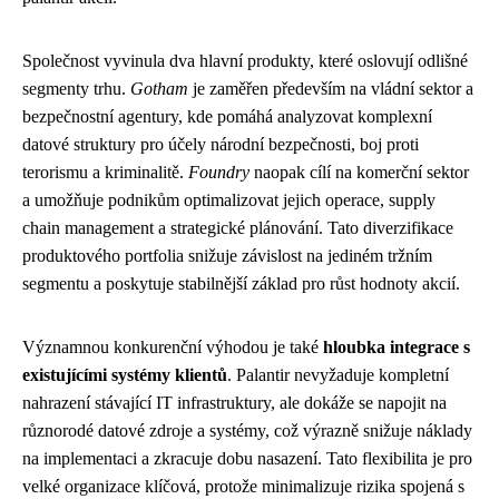
Společnost vyvinula dva hlavní produkty, které oslovují odlišné
segmenty trhu.
Gotham
je zaměřen především na vládní sektor a
bezpečnostní agentury, kde pomáhá analyzovat komplexní
datové struktury pro účely národní bezpečnosti, boj proti
terorismu a kriminalitě.
Foundry
naopak cílí na komerční sektor
a umožňuje podnikům optimalizovat jejich operace, supply
chain management a strategické plánování. Tato diverzifikace
produktového portfolia snižuje závislost na jediném tržním
segmentu a poskytuje stabilnější základ pro růst hodnoty akcií.
Významnou konkurenční výhodou je také
hloubka integrace s
existujícími systémy klientů
. Palantir nevyžaduje kompletní
nahrazení stávající IT infrastruktury, ale dokáže se napojit na
různorodé datové zdroje a systémy, což výrazně snižuje náklady
na implementaci a zkracuje dobu nasazení. Tato flexibilita je pro
velké organizace klíčová, protože minimalizuje rizika spojená s