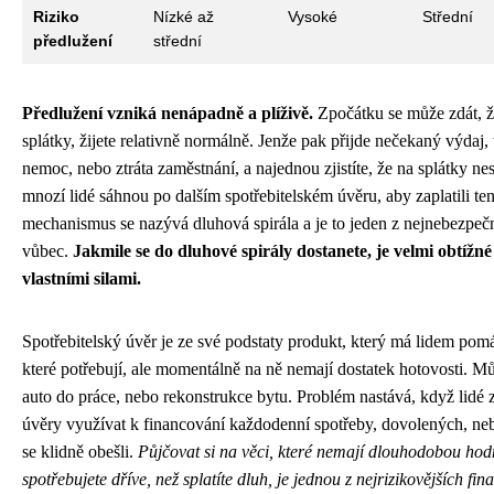
Riziko
Nízké až
Vysoké
Střední
předlužení
střední
Předlužení vzniká nenápadně a plíživě.
Zpočátku se může zdát, že
splátky, žijete relativně normálně. Jenže pak přijde nečekaný výdaj, 
nemoc, nebo ztráta zaměstnání, a najednou zjistíte, že na splátky nest
mnozí lidé sáhnou po dalším spotřebitelském úvěru, aby zaplatili te
mechanismus se nazývá dluhová spirála a je to jeden z nejnebezpečn
vůbec.
Jakmile se do dluhové spirály dostanete, je velmi obtížné 
vlastními silami.
Spotřebitelský úvěr je ze své podstaty produkt, který má lidem pomá
které potřebují, ale momentálně na ně nemají dostatek hotovosti. M
auto do práce, nebo rekonstrukce bytu. Problém nastává, když lidé 
úvěry využívat k financování každodenní spotřeby, dovolených, neb
se klidně obešli.
Půjčovat si na věci, které nemají dlouhodobou hod
spotřebujete dříve, než splatíte dluh, je jednou z nejrizikovějších fina