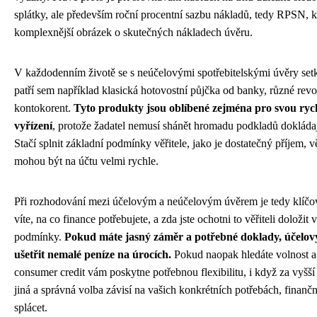
splátky, ale především roční procentní sazbu nákladů, tedy RPSN, 
komplexnější obrázek o skutečných nákladech úvěru.
V každodenním životě se s neúčelovými spotřebitelskými úvěry se
patří sem například klasická hotovostní půjčka od banky, různé re
kontokorent.
Tyto produkty jsou oblíbené zejména pro svou ryc
vyřízení
, protože žadatel nemusí shánět hromadu podkladů dokládají
Stačí splnit základní podmínky věřitele, jako je dostatečný příjem, v
mohou být na účtu velmi rychle.
Při rozhodování mezi účelovým a neúčelovým úvěrem je tedy klíčov
víte, na co finance potřebujete, a zda jste ochotni to věřiteli doložit
podmínky.
Pokud máte jasný záměr a potřebné doklady, účelo
ušetřit nemalé peníze na úrocích.
Pokud naopak hledáte volnost a 
consumer credit vám poskytne potřebnou flexibilitu, i když za vyšší
jiná a správná volba závisí na vašich konkrétních potřebách, finančn
splácet.