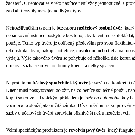
žadatelů. Orientovat se v této nabídce není vždy jednoduché, a proto
základní rozdíly mezi jednotlivými typy.
Nejrozšířenějším typem je bezesporu
neúčelový osobní úvěr
, kter
nebankovní instituce poskytuje bez toho, aby klient musel dokládat,
použije. Tento typ úvěru je oblíbený především pro svou flexibilitu 
rekonstrukci bytu, nákup spotřebiče, dovolenou nebo třeba na pok
výdajů. Výše takového úvěru se pohybuje od několika tisíc korun až
úroková sazba se odvíjí od bonity klienta a délky splácení.
Naproti tomu
účelový spotřebitelský úvěr
je vázán na konkrétní ná
Klient musí poskytovateli doložit, na co peníze skutečně použil, na
kupní smlouvou. Typickým příkladem je
úvěr na automobil
, kdy ba
vozidla a to slouží jako určitá záruka. Díky nižšímu riziku pro věřit
sazby u účelových úvěrů zpravidla příznivější než u neúčelových.
Velmi specifickým produktem je
revolvingový úvěr
, který funguje