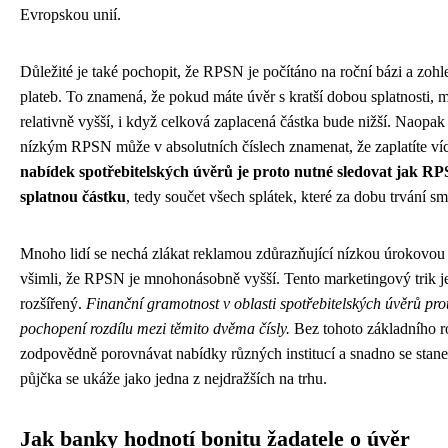
Evropskou unií.
Důležité je také pochopit, že RPSN je počítáno na roční bázi a zoh
plateb. To znamená, že pokud máte úvěr s kratší dobou splatnosti
relativně vyšší, i když celková zaplacená částka bude nižší. Naopa
nízkým RPSN může v absolutních číslech znamenat, že zaplatíte ví
nabídek spotřebitelských úvěrů je proto nutné sledovat jak RP
splatnou částku
, tedy součet všech splátek, které za dobu trvání s
Mnoho lidí se nechá zlákat reklamou zdůrazňující nízkou úrokovou 
všimli, že RPSN je mnohonásobně vyšší. Tento marketingový trik je
rozšířený.
Finanční gramotnost v oblasti spotřebitelských úvěrů pro
pochopení rozdílu mezi těmito dvěma čísly.
Bez tohoto základního ro
zodpovědně porovnávat nabídky různých institucí a snadno se stane
půjčka se ukáže jako jedna z nejdražších na trhu.
Jak banky hodnotí bonitu žadatele o úvěr