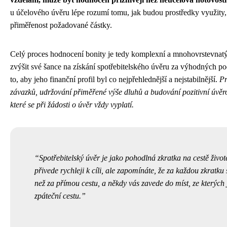
u účelového úvěru lépe rozumí tomu, jak budou prostředky využity,
přiměřenost požadované částky.
Celý proces hodnocení bonity je tedy komplexní a mnohovrstevnatý.
zvýšit své šance na získání spotřebitelského úvěru za výhodných p
to, aby jeho finanční profil byl co nejpřehlednější a nejstabilnější.
Pr
závazků, udržování přiměřené výše dluhů a budování pozitivní úvěrov
které se při žádosti o úvěr vždy vyplatí.
Spotřebitelský úvěr je jako pohodlná zkratka na cestě život
přivede rychleji k cíli, ale zapomínáte, že za každou zkratku 
než za přímou cestu, a někdy vás zavede do míst, ze kterých j
zpáteční cestu.