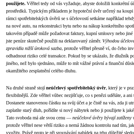
použijete.
Věřitel tedy od vás vyžaduje, abyste doložili konkrétní ú
prostředků. Typickým příkladem je hypoteční úvěr určený na koupi 
rámci spotřebitelských úvěrů se s účelovostí setkáme například tehd
na nové auto, na rekonstrukci bytu nebo na nákup konkrétního spot
takovém případě může požadovat faktury, kupní smlouvy nebo jiné d
jste peníze skutečně použili na deklarovaný záměr.
Výhodou účelov
zpravidla nižší úroková sazba
, protože věřitel přesně ví, do čeho in
odhadnout riziko celé transakce. Pokud by se ukázalo, že dlužník p
jiného, než bylo sjednáno, může to mít vážné právní a finanční důsl
okamžitého zesplatnění celého dluhu.
Na druhé straně stojí
neúčelový spotřebitelský úvěr
, který je v p
flexibilnější. Zde věřitel vůbec nezjišťuje, co s penězi uděláte, a an
Dostanete stanovenou částku na svůj účet a je čistě na vás, zda ji ut
zaplatíte starý dluh, pořídíte si nový nábytek nebo ji použijete k ja
Tato svoboda má ale svou cenu —
neúčelové úvěry bývají zatíženy
protože věřitel nese větší riziko a nemá žádnou kontrolu nad tím, j
využity. Právě proto je při srovnávání nabídek na trhu důležité sled