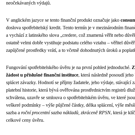
neočekávaných výdajů.
V anglickém jazyce se tento finanční produkt označuje jako
consum
doslova spotřebitelský kredit. Tento termín je v mezinárodním fina
a vychází z latinského slova „credere, což znamená věřit nebo důvě
ostatně velmi dobře vystihuje podstatu celého vztahu – věřitel důvě
zapůjčené prostředky vrátí, a to včetně dohodnutých úroků a poplat
Fungování spotřebitelského úvěru je na první pohled jednoduché.
Z
žádost u příslušné finanční instituce
, která následně posoudí jeho
splácet závazky. Hodnotí se příjmy žadatele, jeho výdaje, stávající 
platební historie, která bývá ověřována prostřednictvím registrů dlu
schválena, uzavře se smlouva o spotřebitelském úvěru, ve které jso
veškeré podmínky – výše půjčené částky, délka splácení, výše měsí
sazba a
roční procentní sazba nákladů, zkráceně RPSN
, která je k
celkové ceny úvěru.