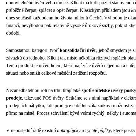
obnovitelného úvěrového rámce. Klient má k dispozici stanovenou 
průběžně čerpat, splácet a opět čerpat. Klasickým příkladem jsou
kr
dnes součástí každodenního života milionů Čechů. Výhodou je oka
financí, nevýhodou pak relativně vysoké úrokové sazby, pokud klie
období.
Samostatnou kategorii tvoří
konsolidační úvěr
, jehož smyslem je sl
závazků do jednoho. Klient tak místo několika různých splátek platí
Tento produkt je určen lidem, kteří mají více úvěrů najednou a chtějí
situaci nebo snížit celkové měsíční zatížení rozpočtu.
Nezanedbatelnou roli na trhu hrají také
spotřebitelské úvěry posk
prodeje
, takzvané POS úvěry. Setkáme se s nimi například v elek
prodejnách nábytku, kde prodejce nabídne zákazníkovi možnost zapl
přímo na místě. Proces schválení bývá velmi rychlý, někdy i autom
V neposlední řadě existují
mikropůjčky a rychlé půjčky
, které posky