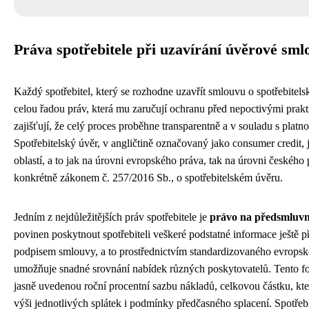
Práva spotřebitele při uzavírání úvěrové sml
Každý spotřebitel, který se rozhodne uzavřít smlouvu o spotřebitel
celou řadou práv, která mu zaručují ochranu před nepoctivými prakt
zajišťují, že celý proces proběhne transparentně a v souladu s platno
Spotřebitelský úvěr, v angličtině označovaný jako consumer credit, 
oblastí, a to jak na úrovni evropského práva, tak na úrovni českého
konkrétně zákonem č. 257/2016 Sb., o spotřebitelském úvěru.
Jedním z nejdůležitějších práv spotřebitele je
právo na předsmluvn
povinen poskytnout spotřebiteli veškeré podstatné informace ještě
podpisem smlouvy, a to prostřednictvím standardizovaného evropsk
umožňuje snadné srovnání nabídek různých poskytovatelů. Tento f
jasně uvedenou roční procentní sazbu nákladů, celkovou částku, kter
výši jednotlivých splátek i podmínky předčasného splacení. Spotřeb