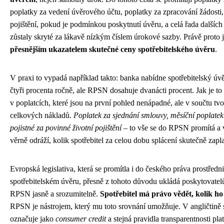
poplatky za vedení úvěrového účtu, poplatky za zpracování žádosti
pojištění, pokud je podmínkou poskytnutí úvěru, a celá řada dalších 
zůstaly skryté za lákavě nízkým číslem úrokové sazby. Právě proto 
přesnějším ukazatelem skutečné ceny spotřebitelského úvěru
.
V praxi to vypadá například takto: banka nabídne spotřebitelský ú
čtyři procenta ročně, ale RPSN dosahuje dvanácti procent. Jak je 
v poplatcích, které jsou na první pohled nenápadné, ale v součtu tvo
celkových nákladů.
Poplatek za sjednání smlouvy, měsíční poplatek
pojistné za povinné životní pojištění
– to vše se do RPSN promítá a 
věrně odráží, kolik spotřebitel za celou dobu splácení skutečně zapla
Evropská legislativa, která se promítla i do českého práva prostřed
spotřebitelském úvěru, přesně z tohoto důvodu ukládá poskytovate
RPSN jasně a srozumitelně.
Spotřebitel má právo vědět, kolik ho
RPSN je nástrojem, který mu toto srovnání umožňuje. V angličtině s
označuje jako
consumer credit
a stejná pravidla transparentnosti pla