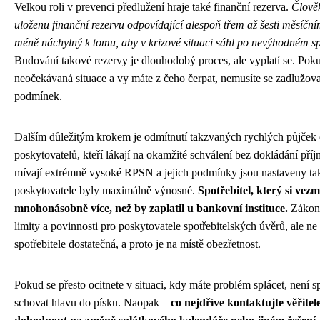
Velkou roli v prevenci předlužení hraje také finanční rezerva.
Člověk
uloženu finanční rezervu odpovídající alespoň třem až šesti měsíčn
méně náchylný k tomu, aby v krizové situaci sáhl po nevýhodném sp
Budování takové rezervy je dlouhodobý proces, ale vyplatí se. Pokud
neočekávaná situace a vy máte z čeho čerpat, nemusíte se zadlužo
podmínek.
Dalším důležitým krokem je odmítnutí takzvaných rychlých půjček
poskytovatelů, kteří lákají na okamžité schválení bez dokládání pří
mívají extrémně vysoké RPSN a jejich podmínky jsou nastaveny tak
poskytovatele byly maximálně výnosné.
Spotřebitel, který si vezm
mnohonásobně více, než by zaplatil u bankovní instituce.
Zákon 
limity a povinnosti pro poskytovatele spotřebitelských úvěrů, ale ne
spotřebitele dostatečná, a proto je na místě obezřetnost.
Pokud se přesto ocitnete v situaci, kdy máte problém splácet, není
schovat hlavu do písku. Naopak –
co nejdříve kontaktujte věřitel