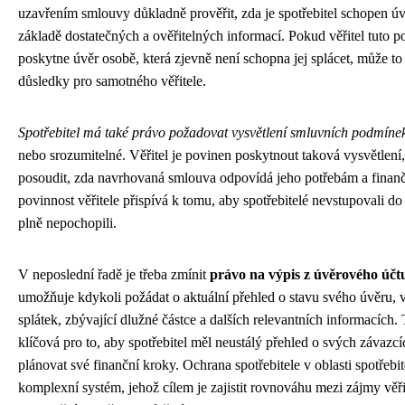
uzavřením smlouvy důkladně prověřit, zda je spotřebitel schopen úvě
základě dostatečných a ověřitelných informací. Pokud věřitel tuto p
poskytne úvěr osobě, která zjevně není schopna jej splácet, může to
důsledky pro samotného věřitele.
Spotřebitel má také právo požadovat vysvětlení smluvních podmíne
nebo srozumitelné. Věřitel je povinen poskytnout taková vysvětlení,
posoudit, zda navrhovaná smlouva odpovídá jeho potřebám a finančn
povinnost věřitele přispívá k tomu, aby spotřebitelé nevstupovali do
plně nepochopili.
V neposlední řadě je třeba zmínit
právo na výpis z úvěrového účt
umožňuje kdykoli požádat o aktuální přehled o stavu svého úvěru, 
splátek, zbývající dlužné částce a dalších relevantních informacích. 
klíčová pro to, aby spotřebitel měl neustálý přehled o svých závazc
plánovat své finanční kroky. Ochrana spotřebitele v oblasti spotřebi
komplexní systém, jehož cílem je zajistit rovnováhu mezi zájmy věřit