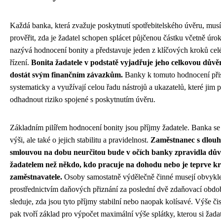
Každá banka, která zvažuje poskytnutí spotřebitelského úvěru, mus
prověřit, zda je žadatel schopen splácet půjčenou částku včetně úro
nazývá hodnocení bonity a představuje jeden z klíčových kroků ce
řízení.
Bonita žadatele v podstatě vyjadřuje jeho celkovou dův
dostát svým finančním závazkům.
Banky k tomuto hodnocení přis
systematicky a využívají celou řadu nástrojů a ukazatelů, které jim 
odhadnout riziko spojené s poskytnutím úvěru.
Základním pilířem hodnocení bonity jsou příjmy žadatele. Banka se 
výši, ale také o jejich stabilitu a pravidelnost.
Zaměstnanec s dlou
smlouvou na dobu neurčitou bude v očích banky zpravidla dů
žadatelem než někdo, kdo pracuje na dohodu nebo je teprve k
zaměstnavatele.
Osoby samostatně výdělečně činné musejí obvykle
prostřednictvím daňových přiznání za poslední dvě zdaňovací obdo
sleduje, zda jsou tyto příjmy stabilní nebo naopak kolísavé. Výše č
pak tvoří základ pro výpočet maximální výše splátky, kterou si žada