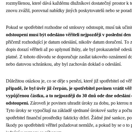
rozmyšlenou, které dává každému dlužníkovi dostatečný prostor k 
znovu zvážil, porovnal nabídky jiných poskytovatelů nebo se porad
Pokud se spotřebitel rozhodne od smlouvy odstoupit, musí tak učin
odstoupení musí být odesláno věřiteli nejpozději v poslední den
přičemž rozhodující je datum odeslání, nikoliv datum doručení. To 
dopis dorazí věřiteli až po uplynutí lhůty, ale byl prokazatelně odes
platné. Z tohoto důvodu se doporučuje zasílat takovéto oznámení 
nebo datovou schránkou, aby byl zachován doklad o odeslání.
Důležitou otázkou je, co se děje s penězi, které již spotřebitel od věř
případě, že byl úvěr již čerpán, je spotřebitel povinen vrátit věřit
vypůjčenou částku, a to nejpozději do 30 dnů ode dne odeslání
odstoupení.
Zároveň je povinen uhradit úroky za dobu, po kterou mě
Tyto úroky se vypočítají na základě sjednané úrokové sazby a počtu
spotřebitel finanční prostředky fakticky držel. Žádné jiné sankce, p
škody po spotřebiteli věřitel požadovat nemůže, a pokud by se o to 