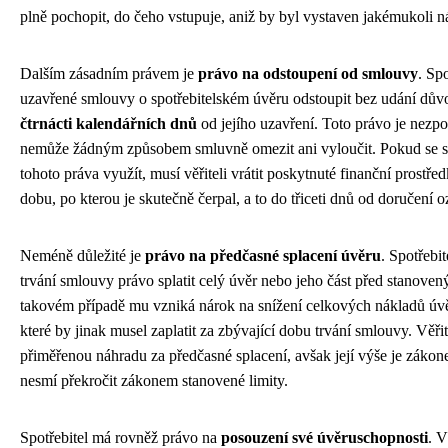
plně pochopit, do čeho vstupuje, aniž by byl vystaven jakémukoli n
Dalším zásadním právem je
právo na odstoupení od smlouvy
. Sp
uzavřené smlouvy o spotřebitelském úvěru odstoupit bez udání důvo
čtrnácti kalendářních dnů
od jejího uzavření. Toto právo je nezpoc
nemůže žádným způsobem smluvně omezit ani vyloučit. Pokud se sp
tohoto práva využít, musí věřiteli vrátit poskytnuté finanční prostře
dobu, po kterou je skutečně čerpal, a to do třiceti dnů od doručení
Neméně důležité je
právo na předčasné splacení úvěru
. Spotřebi
trvání smlouvy právo splatit celý úvěr nebo jeho část před stanov
takovém případě mu vzniká nárok na snížení celkových nákladů úvě
které by jinak musel zaplatit za zbývající dobu trvání smlouvy. Věř
přiměřenou náhradu za předčasné splacení, avšak její výše je zákon
nesmí překročit zákonem stanovené limity.
Spotřebitel má rovněž právo na
posouzení své úvěruschopnosti
. V