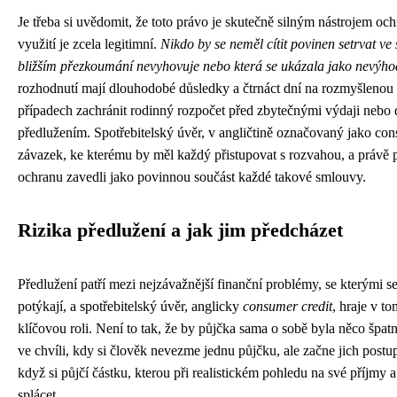
Je třeba si uvědomit, že toto právo je skutečně silným nástrojem och
využití je zcela legitimní.
Nikdo by se neměl cítit povinen setrvat v
bližším přezkoumání nevyhovuje nebo která se ukázala jako nevýho
rozhodnutí mají dlouhodobé důsledky a čtrnáct dní na rozmyšleno
případech zachránit rodinný rozpočet před zbytečnými výdaji nebo
předlužením. Spotřebitelský úvěr, v angličtině označovaný jako cons
závazek, ke kterému by měl každý přistupovat s rozvahou, a právě 
ochranu zavedli jako povinnou součást každé takové smlouvy.
Rizika předlužení a jak jim předcházet
Předlužení patří mezi nejzávažnější finanční problémy, se kterými se 
potýkají, a spotřebitelský úvěr, anglicky
consumer credit
, hraje v t
klíčovou roli. Není to tak, že by půjčka sama o sobě byla něco špa
ve chvíli, kdy si člověk nevezme jednu půjčku, ale začne jich postu
když si půjčí částku, kterou při realistickém pohledu na své příjmy 
splácet.