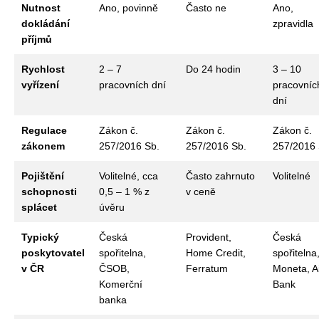
Nutnost
Ano, povinně
Často ne
Ano,
dokládání
zpravidla
příjmů
Rychlost
2 – 7
Do 24 hodin
3 – 10
vyřízení
pracovních dní
pracovníc
dní
Regulace
Zákon č.
Zákon č.
Zákon č.
zákonem
257/2016 Sb.
257/2016 Sb.
257/2016 
Pojištění
Volitelné, cca
Často zahrnuto
Volitelné
schopnosti
0,5 – 1 % z
v ceně
splácet
úvěru
Typický
Česká
Provident,
Česká
poskytovatel
spořitelna,
Home Credit,
spořitelna
v ČR
ČSOB,
Ferratum
Moneta, A
Komerční
Bank
banka