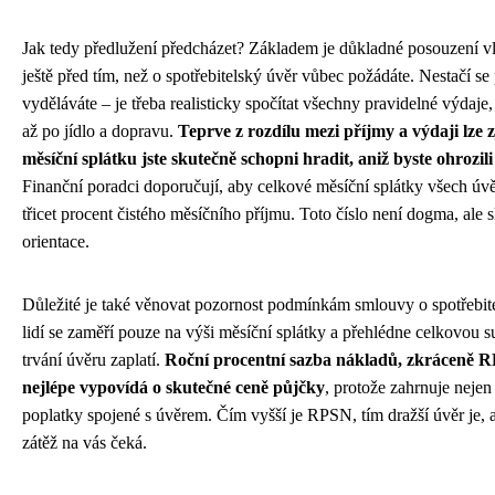
Jak tedy předlužení předcházet? Základem je důkladné posouzení vla
ještě před tím, než o spotřebitelský úvěr vůbec požádáte. Nestačí se 
vyděláváte – je třeba realisticky spočítat všechny pravidelné výdaje
až po jídlo a dopravu.
Teprve z rozdílu mezi příjmy a výdaji lze z
měsíční splátku jste skutečně schopni hradit, aniž byste ohrozili
Finanční poradci doporučují, aby celkové měsíční splátky všech úv
třicet procent čistého měsíčního příjmu. Toto číslo není dogma, ale
orientace.
Důležité je také věnovat pozornost podmínkám smlouvy o spotřebi
lidí se zaměří pouze na výši měsíční splátky a přehlédne celkovou 
trvání úvěru zaplatí.
Roční procentní sazba nákladů, zkráceně RPS
nejlépe vypovídá o skutečné ceně půjčky
, protože zahrnuje nejen 
poplatky spojené s úvěrem. Čím vyšší je RPSN, tím dražší úvěr je, a
zátěž na vás čeká.