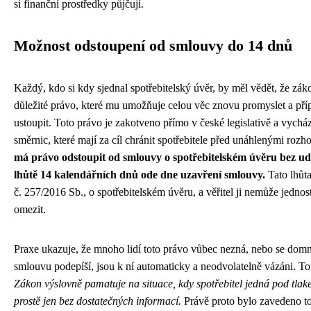
si finanční prostředky půjčují.
Možnost odstoupení od smlouvy do 14 dnů
Každý, kdo si kdy sjednal spotřebitelský úvěr, by měl vědět, že zá
důležité právo, které mu umožňuje celou věc znovu promyslet a př
ustoupit. Toto právo je zakotveno přímo v české legislativě a vychá
směrnic, které mají za cíl chránit spotřebitele před unáhlenými roz
má právo odstoupit od smlouvy o spotřebitelském úvěru bez ud
lhůtě 14 kalendářních dnů ode dne uzavření smlouvy.
Tato lhůt
č. 257/2016 Sb., o spotřebitelském úvěru, a věřitel ji nemůže jednost
omezit.
Praxe ukazuje, že mnoho lidí toto právo vůbec nezná, nebo se domn
smlouvu podepíší, jsou k ní automaticky a neodvolatelně vázáni. To
Zákon výslovně pamatuje na situace, kdy spotřebitel jedná pod tlak
prostě jen bez dostatečných informací.
Právě proto bylo zavedeno to