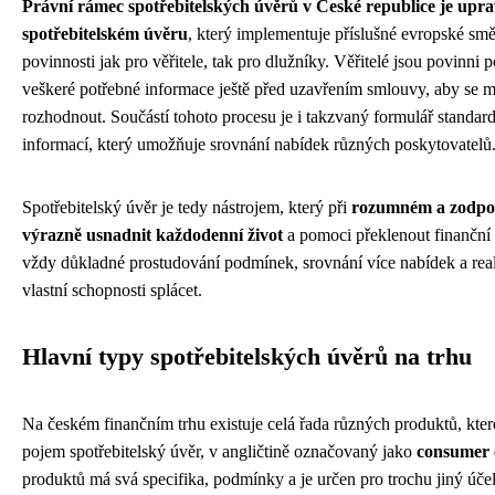
Právní rámec spotřebitelských úvěrů v České republice je up
spotřebitelském úvěru
, který implementuje příslušné evropské smě
povinnosti jak pro věřitele, tak pro dlužníky. Věřitelé jsou povinni 
veškeré potřebné informace ještě před uzavřením smlouvy, aby se 
rozhodnout. Součástí tohoto procesu je i takzvaný formulář standa
informací, který umožňuje srovnání nabídek různých poskytovatelů
Spotřebitelský úvěr je tedy nástrojem, který při
rozumném a zodpo
výrazně usnadnit každodenní život
a pomoci překlenout finanční
vždy důkladné prostudování podmínek, srovnání více nabídek a rea
vlastní schopnosti splácet.
Hlavní typy spotřebitelských úvěrů na trhu
Na českém finančním trhu existuje celá řada různých produktů, kte
pojem spotřebitelský úvěr, v angličtině označovaný jako
consumer 
produktů má svá specifika, podmínky a je určen pro trochu jiný úče