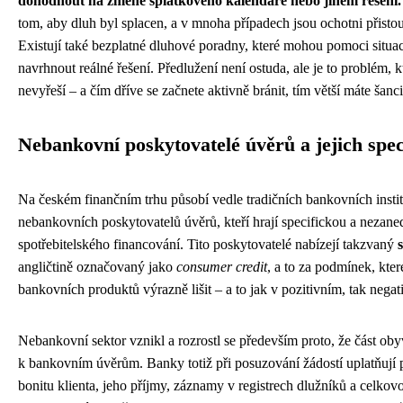
dohodnout na změně splátkového kalendáře nebo jiném řešení.
tom, aby dluh byl splacen, a v mnoha případech jsou ochotni přisto
Existují také bezplatné dluhové poradny, které mohou pomoci situac
navrhnout reálné řešení. Předlužení není ostuda, ale je to problém, 
nevyřeší – a čím dříve se začnete aktivně bránit, tím větší máte šanci
Nebankovní poskytovatelé úvěrů a jejich spec
Na českém finančním trhu působí vedle tradičních bankovních instit
nebankovních poskytovatelů úvěrů, kteří hrají specifickou a nezaned
spotřebitelského financování. Tito poskytovatelé nabízejí takzvaný
angličtině označovaný jako
consumer credit
, a to za podmínek, kte
bankovních produktů výrazně lišit – a to jak v pozitivním, tak nega
Nebankovní sektor vznikl a rozrostl se především proto, že část oby
k bankovním úvěrům. Banky totiž při posuzování žádostí uplatňují př
bonitu klienta, jeho příjmy, záznamy v registrech dlužníků a celkovou