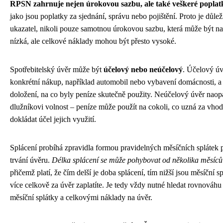
RPSN zahrnuje nejen úrokovou sazbu, ale také veškeré poplat
jako jsou poplatky za sjednání, správu nebo pojištění. Proto je důlež
ukazatel, nikoli pouze samotnou úrokovou sazbu, která může být na
nízká, ale celkové náklady mohou být přesto vysoké.
Spotřebitelský úvěr může být
účelový nebo neúčelový
. Účelový úv
konkrétní nákup, například automobil nebo vybavení domácnosti, a
doložení, na co byly peníze skutečně použity. Neúčelový úvěr naop
dlužníkovi volnost – peníze může použít na cokoli, co uzná za vhod
dokládat účel jejich využití.
Splácení probíhá zpravidla formou pravidelných měsíčních splátek
trvání úvěru.
Délka splácení se může pohybovat od několika měsíců 
přičemž platí, že čím delší je doba splácení, tím nižší jsou měsíční s
více celkově za úvěr zaplatíte. Je tedy vždy nutné hledat rovnováhu 
měsíční splátky a celkovými náklady na úvěr.