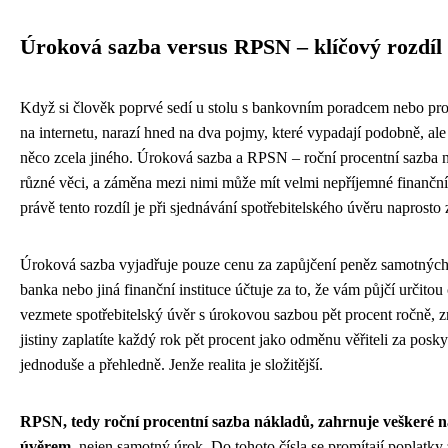
Úroková sazba versus RPSN – klíčový rozdíl
Když si člověk poprvé sedí u stolu s bankovním poradcem nebo pr
na internetu, narazí hned na dva pojmy, které vypadají podobně, ale 
něco zcela jiného. Úroková sazba a RPSN – roční procentní sazba 
různé věci, a záměna mezi nimi může mít velmi nepříjemné finanční
právě tento rozdíl je při sjednávání spotřebitelského úvěru naprosto 
Úroková sazba vyjadřuje pouze cenu za zapůjčení peněz samotných. 
banka nebo jiná finanční instituce účtuje za to, že vám půjčí určitou
vezmete spotřebitelský úvěr s úrokovou sazbou pět procent ročně, z
jistiny zaplatíte každý rok pět procent jako odměnu věřiteli za posky
jednoduše a přehledně. Jenže realita je složitější.
RPSN, tedy roční procentní sazba nákladů, zahrnuje veškeré n
úvěrem
, nejen samotný úrok. Do tohoto čísla se promítají poplatky 