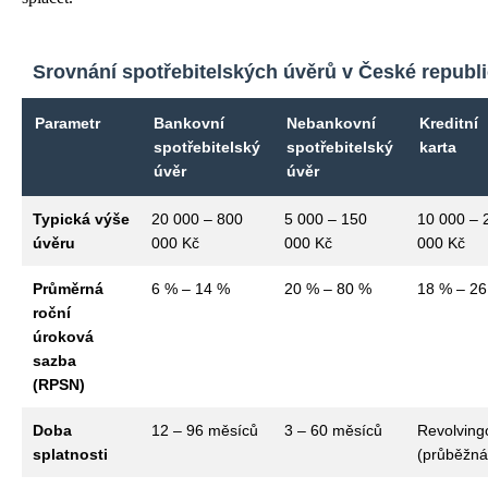
Srovnání spotřebitelských úvěrů v České republ
Parametr
Bankovní
Nebankovní
Kreditní
spotřebitelský
spotřebitelský
karta
úvěr
úvěr
Typická výše
20 000 – 800
5 000 – 150
10 000 – 
úvěru
000 Kč
000 Kč
000 Kč
Průměrná
6 % – 14 %
20 % – 80 %
18 % – 2
roční
úroková
sazba
(RPSN)
Doba
12 – 96 měsíců
3 – 60 měsíců
Revolving
splatnosti
(průběžná