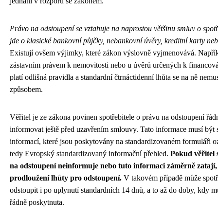
jednání v rozporu se zákonem.
Právo na odstoupení se vztahuje na naprostou většinu smluv o spotř
jde o klasické bankovní půjčky, nebankovní úvěry, kreditní karty ne
Existují ovšem výjimky, které zákon výslovně vyjmenovává. Napřík
zástavním právem k nemovitosti nebo u úvěrů určených k financová
platí odlišná pravidla a standardní čtrnáctidenní lhůta se na ně nem
způsobem.
Věřitel je ze zákona povinen spotřebitele o právu na odstoupení řád
informovat ještě před uzavřením smlouvy. Tato informace musí být 
informací, které jsou poskytovány na standardizovaném formuláři 
tedy Evropský standardizovaný informační přehled.
Pokud věřitel 
na odstoupení neinformuje nebo tuto informaci záměrně zatají,
prodloužení lhůty pro odstoupení.
V takovém případě může spotř
odstoupit i po uplynutí standardních 14 dnů, a to až do doby, kdy 
řádně poskytnuta.