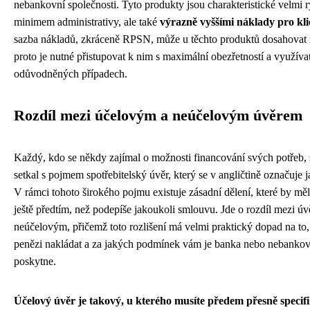
nebankovní společnosti. Tyto produkty jsou charakteristické velmi
minimem administrativy, ale také
výrazně vyššími náklady pro kli
sazba nákladů, zkráceně RPSN, může u těchto produktů dosahovat 
proto je nutné přistupovat k nim s maximální obezřetností a využíva
odůvodněných případech.
Rozdíl mezi účelovým a neúčelovým úvěrem
Každý, kdo se někdy zajímal o možnosti financování svých potřeb, s
setkal s pojmem spotřebitelský úvěr, který se v angličtině označuje 
V rámci tohoto širokého pojmu existuje zásadní dělení, které by měl
ještě předtím, než podepíše jakoukoli smlouvu. Jde o rozdíl mezi 
neúčelovým, přičemž toto rozlišení má velmi praktický dopad na to,
penězi nakládat a za jakých podmínek vám je banka nebo nebankovn
poskytne.
Účelový úvěr je takový, u kterého musíte předem přesně specifi