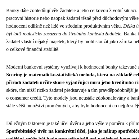
Banky dále zohledňují věk žadatele a jeho celkovou životní situaci. 
pracovní historie nebo naopak žadatel těsně před důchodovým vě
hodnoceni odlišně než lidé ve středním produktivním věku.
Délka ú
být totiž realisticky zasazena do životního kontextu žadatele.
Banka ta
žadatel vlastní nějaký majetek, který by mohl sloužit jako záruka n
o celkové finanční stabilitě.
Moderní bankovní systémy využívají k hodnocení bonity takzvané 
Scoring je matematicko-statistická metoda, která na základě ce
přiřadí žadateli určité skóre vyjadřující míru jeho kreditního ri
skóre, tím nižší riziko žadatel představuje a tím pravděpodobnější je
o consumer credit. Tyto modely jsou neustále zdokonalovány a bank
stále větší množství proměnných, aby bylo hodnocení co nejpřesnějš
Důležitým faktorem je také účel úvěru a jeho výše v poměru k příj
Spotřebitelský úvěr na konkrétní účel, jako je nákup spotřebič
vzdělání, může být hodnocen příznivěji než neúčelová hotovost