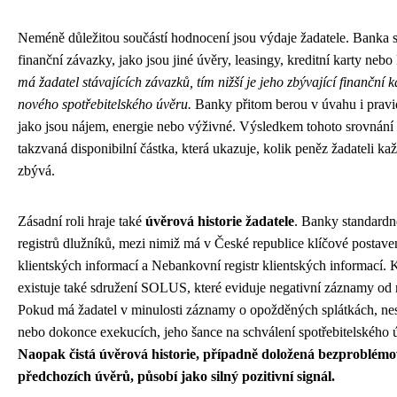
Neméně důležitou součástí hodnocení jsou výdaje žadatele. Banka se
finanční závazky, jako jsou jiné úvěry, leasingy, kreditní karty neb
má žadatel stávajících závazků, tím nižší je jeho zbývající finanční 
nového spotřebitelského úvěru.
Banky přitom berou v úvahu i pravid
jako jsou nájem, energie nebo výživné. Výsledkem tohoto srovnání 
takzvaná disponibilní částka, která ukazuje, kolik peněz žadateli k
zbývá.
Zásadní roli hraje také
úvěrová historie žadatele
. Banky standardn
registrů dlužníků, mezi nimiž má v České republice klíčové postave
klientských informací a Nebankovní registr klientských informací. 
existuje také sdružení SOLUS, které eviduje negativní záznamy od 
Pokud má žadatel v minulosti záznamy o opožděných splátkách, ne
nebo dokonce exekucích, jeho šance na schválení spotřebitelského ú
Naopak čistá úvěrová historie, případně doložená bezproblém
předchozích úvěrů, působí jako silný pozitivní signál.