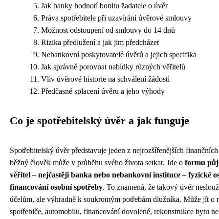
Jak banky hodnotí bonitu žadatele o úvěr
Práva spotřebitele při uzavírání úvěrové smlouvy
Možnost odstoupení od smlouvy do 14 dnů
Rizika předlužení a jak jim předcházet
Nebankovní poskytovatelé úvěrů a jejich specifika
Jak správně porovnat nabídky různých věřitelů
Vliv úvěrové historie na schválení žádosti
Předčasné splacení úvěru a jeho výhody
Co je spotřebitelský úvěr a jak funguje
Spotřebitelský úvěr představuje jeden z nejrozšířenějších finančních 
běžný člověk může v průběhu svého života setkat. Jde o
formu půj
věřitel – nejčastěji banka nebo nebankovní instituce – fyzické 
financování osobní spotřeby
. To znamená, že takový úvěr neslou
účelům, ale výhradně k soukromým potřebám dlužníka. Může jít o
spotřebiče, automobilu, financování dovolené, rekonstrukce bytu n